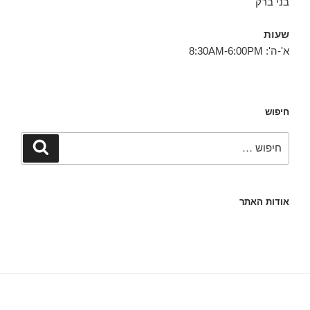
בני ברק
שעות
א'-ה': 8:30AM-6:00PM
חיפוש
חפש:
חיפוש
אודות האתר