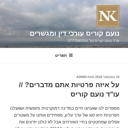
ילוג
תוכן
נועם קוריס עורכי דין ומגשרים
עו"ד נועם קוריס טל' 0777060058
תפריט
פורסם
10 בנובמבר 2018
מאת
ADMIN
ב
על איזה פרטיות אתם מדברים? //
עו"ד נועם קוריס
מספרים לנו שאנחנו חיים במדינה דמוקרטית וחופשית ושאצלנו
הפרטיות היא סוג של ערך עליון, מפחידים אותנו על משטרים
אפלים שמחטטים בחיי האזרחים אבל לא כולנו יודעים את