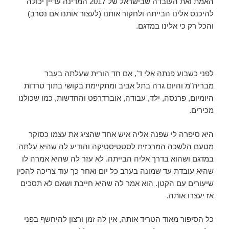
האמת ואת העובדה שבישראל של 2017 המדינה עדיין יכולה
להיכנס אלינו הבייתה ולחקור אותנו (לעצור אותנו אם נסרב)
והכל רק כי אלינו במדגם.
לפני כשבוע פנתה אלי ד', אם חד הורית שעלתה בעבר
מבריה"מ והיום גרה בתל אביב ומתקיימת בקושי בתוך טרדות
היומיום, פרנסה, ילד, עבודה, אוברדרפט והחדשות, כמו שכולנו
מכירים.
היא סיפרה לי שפנה אליה איש אחד שהציג את עצמו כסוקר
מטעם הלשכה המרכזית לסטטיסטיקה והודיע לה שהיא עלתה
במדגם ושהוא בדרך אליה הבייתה. לא עזר לה שהיא אמרה לו
שהיא עובדת עד שמונה בערב כל יום ואחר כך עוד צריכה להכין
שיעורים עם הקטן. הוא אמר לה שהיא חייבת ושאם לא תסכים
אז יעצרו אותה.
כל הסיפור מאוד הטריד אותה, אין לה זמן ורצון להיחשף בפני