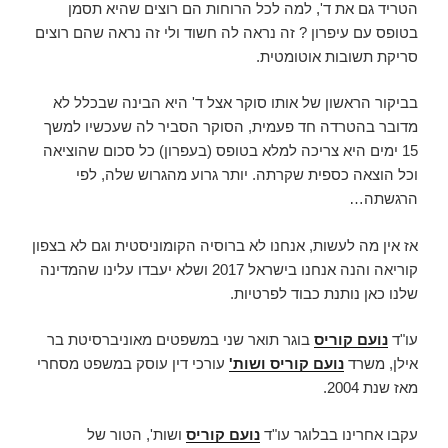
הטריד גם את ד', למה לכל הרוחות הם רוצים שהיא תסמן
בטופס עם עיפרון ? זה נראה לה חשוד ולי זה נראה שהם רוצים
סריקת תשובות אוטומטית.
בביקור הראשון של אותו סוקר אצל ד' היא הבינה שבכלל לא
מדובר בהטרדה חד פעמית, הסוקר הסביר לה שעכשיו למשך
15 ימים היא צריכה למלא בטופס (בעפרון) כל סכום שהוציאה
וכל הוצאה כספית שקרתה. יותר גרוע מהגרוש שלה, לפי
הרגשתה…
אז אין מה לעשות, אנחנו לא ברוסיה הקומוניסטית וגם לא בצפון
קוריאה והנה אנחנו בישראל 2017 ושלא יעבדו עלינו שהמדינה
שלנו כאן נותנת כבוד לפרטיות.
עו"ד
נועם קוריס
בוגר תואר שני במשפטים מאוניברסיטת בר
אילן, משרד
נועם קוריס ושות'
עורכי דין עוסק במשפט מסחרי
מאז שנת 2004.
עקבו אחרינו בבלוגר עו"ד
נועם קוריס
ושות', הטור של