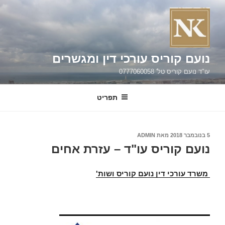
ילוג
תוכן
נועם קוריס עורכי דין ומגשרים
עו"ד נועם קוריס טל' 0777060058
תפריט
פורסם
5 בנובמבר 2018
מאת
ADMIN
ב
נועם קוריס עו"ד – עזרת אחים
משרד עורכי דין נועם קוריס ושות'