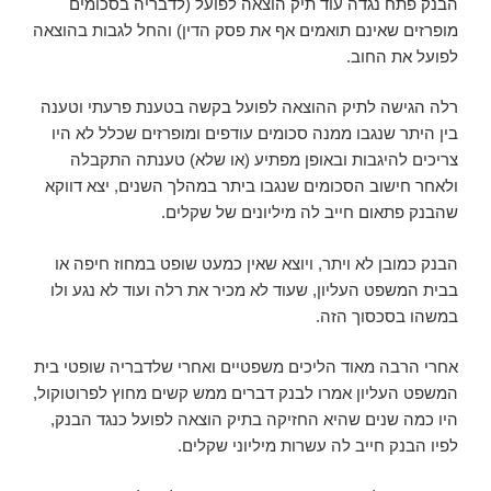
הבנק פתח נגדה עוד תיק הוצאה לפועל (לדבריה בסכומים
מופרזים שאינם תואמים אף את פסק הדין) והחל לגבות בהוצאה
לפועל את החוב.
רלה הגישה לתיק ההוצאה לפועל בקשה בטענת פרעתי וטענה
בין היתר שנגבו ממנה סכומים עודפים ומופרזים שכלל לא היו
צריכים להיגבות ובאופן מפתיע (או שלא) טענתה התקבלה
ולאחר חישוב הסכומים שנגבו ביתר במהלך השנים, יצא דווקא
שהבנק פתאום חייב לה מיליונים של שקלים.
הבנק כמובן לא ויתר, ויוצא שאין כמעט שופט במחוז חיפה או
בבית המשפט העליון, שעוד לא מכיר את רלה ועוד לא נגע ולו
במשהו בסכסוך הזה.
אחרי הרבה מאוד הליכים משפטיים ואחרי שלדבריה שופטי בית
המשפט העליון אמרו לבנק דברים ממש קשים מחוץ לפרוטוקול,
היו כמה שנים שהיא החזיקה בתיק הוצאה לפועל כנגד הבנק,
לפיו הבנק חייב לה עשרות מיליוני שקלים.