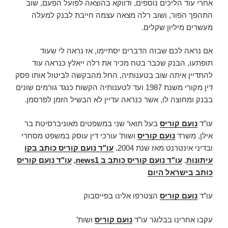
אחרי עוד הליכים נוספים, ודווקא בהוצאה לפועל הפעם, שוב
התהפך הפור, ושוב רלה מצאה עצמה חייבת לבנק למעלה
מעשרים מיליון שקלים.
אם נראה לכם שבזה הדברים יסתיימו, אז נראה לי שעוד
תופתעו, הבנק שכבר בטח מכיר את רלה ייאלץ כנראה עוד
להתדיין איתה שוב בטענותיה, החל מהבקשה לביטול אותו פסק
דין מקורי משנת 1987 ועד לטענותיה הקשות כנגד גורמים שונים
בבנק ומחוצה לו, אשר כנראה עדיין לא הבשיל הזמן לפרסמן.
עו”ד
נועם קוריס
בעל תואר שני במשפטים מאוניברסיטת בר
אילן, משרד
נועם קוריס
ושות’ עורכי דין עוסק במשפט מסחרי
ובדיני אינטרנט מאז שנת 2004
.
עו"ד נועם קוריס כותב בקו
עיתונות
,
עו"ד נועם קוריס כותב ב news1
,
עו"ד נועם קוריס
כותב בישראל היום
עו”ד
נועם קוריס
הצטרפו אלינו בפייסבוק
עקבו אחרינו בבלוגר עו”ד
נועם קוריס
ושות’