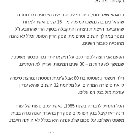
בקשות- ומה לא.
בדוגמא שאז נתתי, סיפרתי על התביעה הייצוגית נגד תנובה
שההליכים בה נמשכו למעלה מ – 16 שנים ואשר למרות
שהתביעה הייצוגית ניצחה והתקבלה בסוף, הרי שהתובע ז"ל
נפטר במהלך השנים וטרם מתן פסק הדין הסופי, וכלל לא נהנה
מהזכייה כעבור השנים.
הפעם אני רוצה לספר לכם על תיק או יותר נכון סכסוך משפטי,
שנמשך לא פחות מ – 30 שנים תמימות, ועדיין לא הסתיים.
רלה וינשטיין, אוטוטו בת 80 אבל ג'ינגית תוססת ונמרצת סיפרה
לי את סיפורה המדהים, על מלחמת 32 השנים שהיא עדיין
עורכת מול בנק הפועלים.
הכל התחיל לדבריה בשנת 1985, כאשר עקב טעות של עורך
דינה דאז קיבל בנק הפועלים פסק דין בהעדר הגנה נגדה בבית
משפט השלום, על סכום שלטענתה היא בכלל לא הייתה חייבת.