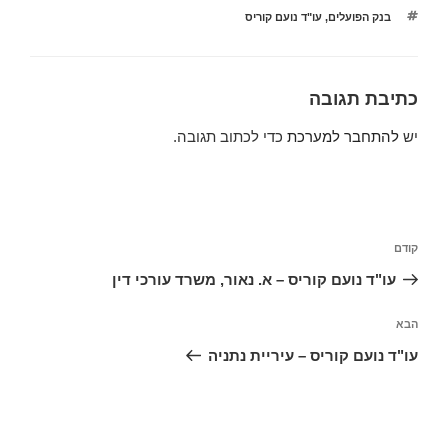
תגיות
בנק הפועלים
,
עו"ד נועם קוריס
כתיבת תגובה
יש
להתחבר למערכת
כדי לכתוב תגובה.
ניווט
הפוסט
קודם
הקודם
עו"ד נועם קוריס – א. נאור, משרד עורכי דין
הפוסט
הבא
הבא
עו"ד נועם קוריס – עיריית נתניה