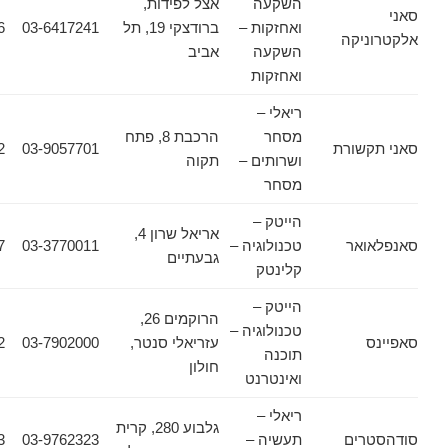
השקעה
אצל לפידות,
ואחזקות –
ברודצקי 19, תל
03-6417241
03-6417246
יקה
השקעה
אביב
ואחזקות
ריאלי –
מסחר
הרכבת 8, פתח
שורת
03-9057701
03-9314422
ושרותים –
תקוה
מסחר
הייטק –
אריאל שרון 4,
אר
טכנולוגיה –
03-3770011
03-7524457
גבעתיים
קלינטק
הייטק –
הרוקמים 26,
טכנולוגיה –
עזריאלי סנטר,
03-7902000
03-7902942
תוכנה
חולון
ואינטרנט
ריאלי –
גלבוע 280, קרית
ים
תעשיה –
03-9762323
03-9736673