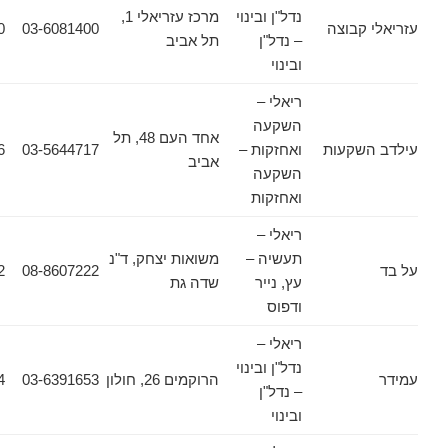
נדל"ן ובינוי
מרכז עזריאלי 1,
קבוצה
03-6081400
03-6081380
– נדל"ן
תל אביב
ובינוי
ריאלי –
השקעה
אחד העם 48, תל
שקעות
ואחזקות –
03-5644717
03-5644716
אביב
השקעה
ואחזקות
ריאלי –
תעשיה –
משואות יצחק, ד"נ
08-8501102
08-8607222
עץ, נייר
שדה גת
ודפוס
ריאלי –
נדל"ן ובינוי
הרוקמים 26, חולון
03-6391653
03-6931564
– נדל"ן
ובינוי