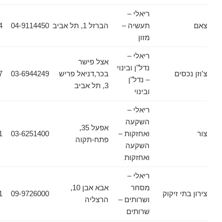
ריאלי –
תעשיה –
הברזל 1, תל אביב
04-9114450
04-6987494
מזון
ריאלי –
אצל פישר
נדל"ן ובינוי
ים
בכר,דניאל פריש
03-6944249
03-6944157
– נדל"ן
3, תל אביב
ובינוי
ריאלי –
השקעה
אפעל 35,
ואחזקות –
03-6251400
03-9191911
פתח-תקוה
השקעה
ואחזקות
ריאלי –
מסחר
אבא אבן 10,
 זיקוק
09-9726000
09-9726001
ושרותים –
הרצליה
שרותים