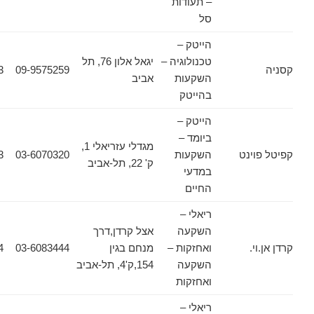
– תעודות
סל
הייטק –
טכנולוגיה –
יגאל אלון 76, תל
02-6257083
09-9575259
השקעות
אביב
בהייטק
הייטק –
ביומד –
מגדלי עזריאלי 1,
ינט
השקעות
03-6070320
03-6070323
ק' 22, תל-אביב
במדעי
החיים
ריאלי –
השקעה
אצל קרדן,דרך
.
ואחזקות –
מנחם בגין
03-6083444
03-6083434
השקעה
154,ק'4, תל-אביב
ואחזקות
ריאלי –