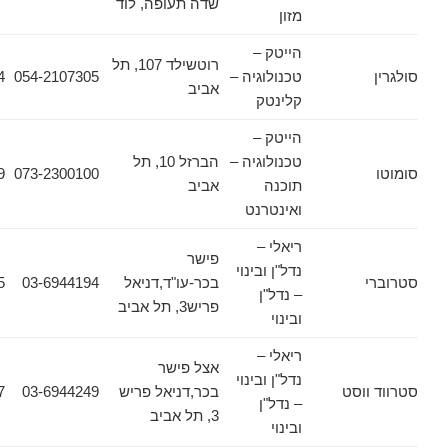
שדה תעופה, לוד
מזון
הייטק –
רוטשילד 107, תל
טכנולוגיה –
054-2107305
03-7778444
אביב
קלינטק
הייטק –
טכנולוגיה –
הברזל 10, תל
073-2300139
073-2300100
תוכנה
אביב
ואינטרנט
ריאלי –
פישר
נדל"ן ובינוי
בכר-עו"ד,דניאל
03-6944194
03-6944195
– נדל"ן
פריש3, תל אביב
ובינוי
ריאלי –
אצל פישר
נדל"ן ובינוי
וסט
בכר,דניאל פריש
03-6944249
03-6944157
– נדל"ן
3, תל אביב
ובינוי