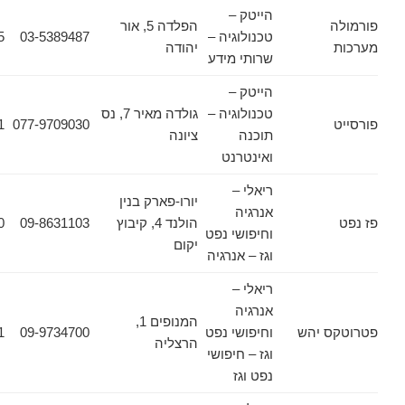
הייטק –
הפלדה 5, אור
טכנולוגיה –
03-5389487
03-5389625
יהודה
שרותי מידע
הייטק –
טכנולוגיה –
גולדה מאיר 7, נס
077-9709031
077-9709030
תוכנה
ציונה
ואינטרנט
ריאלי –
יורו-פארק בנין
אנרגיה
הולנד 4, קיבוץ
09-8631103
09-8931320
וחיפושי נפט
יקום
וגז – אנרגיה
ריאלי –
אנרגיה
המנופים 1,
 יהש
וחיפושי נפט
09-9734700
09-9734701
הרצליה
וגז – חיפושי
נפט וגז