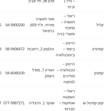
– נדל"ן
אלון 98, תל אביב
ובינוי
ריאלי –
אזור תעשיה
תעשיה –
מזרחי, ת"ד 659,
04-9900200
04-9900255
מתכת
כרמיאל
ומוצרי בניה
הייטק –
ביומד –
הולצמן 2, רחובות
08-9406472
08-9406473
ביוטכנולוגיה
הייטק –
טכנולוגיה –
האריג 7, מגדל
04-6048300
04-6048100
מוליכים
העמק
למחצה
ריאלי –
השקעה
ל-ש
ואחזקות –
שנקר 1, הרצליה
077-9987271
077-5558917
חברות