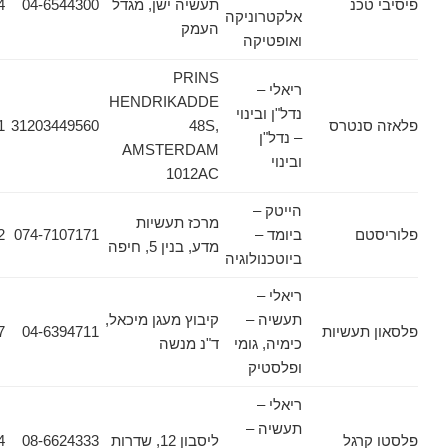
כנ
תעשיה ישן, מגדל
04-6544300
04-6542764
אלקטרוניקה
העמק
ואופטיקה
PRINS
ריאלי –
HENDRIKADDE
נדל"ן ובינוי
נטרס
48S,
31203449560
31203449561
– נדל"ן
AMSTERDAM
ובינוי
1012AC
הייטק –
מרכז תעשיות
ם
ביומד –
074-7107171
074-7107172
מדע, בנין 5, חיפה
ביוטכנולוגיה
ריאלי –
תעשיה –
קיבוץ מעגן מיכאל,
עשיות
04-6394711
04-6243227
כימיה, גומי
ד"נ מנשה
ופלסטיק
ריאלי –
תעשיה –
גל
ליסבון 12, שדרות
08-6624333
08-6624354