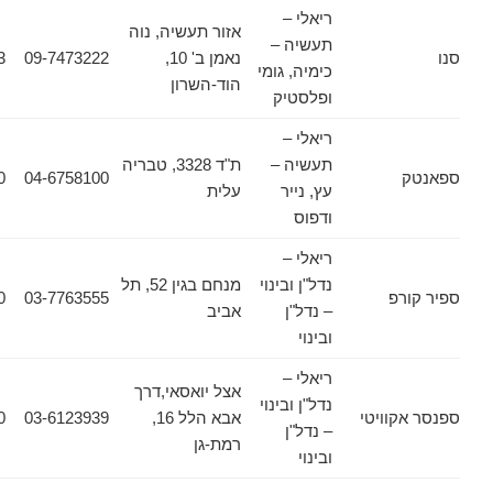
ריאלי –
אזור תעשיה, נוה
תעשיה –
נאמן ב' 10,
09-7473222
09-7473233
כימיה, גומי
הוד-השרון
ופלסטיק
ריאלי –
תעשיה –
ת"ד 3328, טבריה
04-6372370
04-6758100
עץ, נייר
עלית
ודפוס
ריאלי –
נדל"ן ובינוי
מנחם בגין 52, תל
פ
03-7763555
03-7763560
– נדל"ן
אביב
ובינוי
ריאלי –
אצל יואסאי,דרך
נדל"ן ובינוי
וויטי
אבא הלל 16,
03-6123939
03-6125030
– נדל"ן
רמת-גן
ובינוי