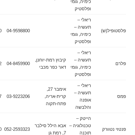
כימיה, גומי
ופלסטיק
ריאלי –
תעשיה –
(ש)
04-9598800
04-9894250
כימיה, גומי
ופלסטיק
ריאלי –
תעשיה –
קיבוץ רמת-יוחנן,
04-8444012
04-8459900
כימיה, גומי
דאר כפר מכבי
ופלסטיק
ריאלי –
אימבר 27,
תעשיה –
קרית-אריה,
03-9223206
03-9225427
אופנה
פתח-תקוה
והלבשה
הייטק –
טכנולוגיה –
אבא הילל סילבר
ורק
052-2593323
03-6090620
תוכנה
7, רמת גן