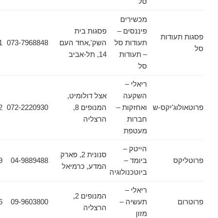
סל
מכשירים
פיננסים –
פסגות בית
ודות
תעודות סל
השק',אחד העם
073-7968848
03-6178471
– תעודות
14, תל-אביב
סל
ריאלי –
השקעה
אצל דולומיט,
ג'יקס-ש
ואחזקות –
המנופים 8,
072-2220930
072-2220952
חברות
הרצליה
מעטפת
הייטק –
סנונית 2, פארק
ס
ביומד –
04-9889488
04-9889489
המדע, כרמיאל
ביוטכנולוגיה
ריאלי –
המנופים 2,
תעשיה –
09-9603800
09-9603826
הרצליה
מזון