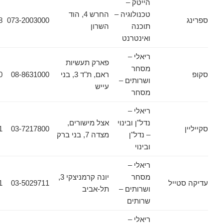
הייטק –
טכנולוגיה –
החרש 4, הוד
057-7970848
073-2003000
תוכנה
השרון
ואינטרנט
ריאלי –
פארק תעשיות
מסחר
ראם, ת"ד 3, בני
08-8631000
08-8631020
ושרותים –
עייש
מסחר
ריאלי –
נדל"ן ובינוי
אצל מישורים,
03-7217801
03-7217800
– נדל"ן
מצדה 7, בני ברק
ובינוי
ריאלי –
מסחר
יונה קרמניצקי 3,
ייל
03-5029711
03-5029721
ושרותים –
תל-אביב
שרותים
ריאלי –