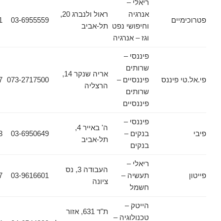
ריאלי –
אנרגיה
ראול ולנברג 20,
ים
03-6955559
03-6964111
וחיפושי נפט
תל-אביב
וגז – אנרגיה
פיננסי –
שרותים
אריה שנקר 14,
פיננס
פיננסיים –
073-2717500
073-2717517
הרצליה
שרותים
פיננסיים
פיננסי –
ה' באייר 4,
בנקים –
03-6950649
03-6091753
תל-אביב
בנקים
ריאלי –
העבודה 3, נס
תעשיה –
03-9616601
03-9616677
ציונה
חשמל
הייטק –
ת"ד 631, אזור
טכנולוגיה –