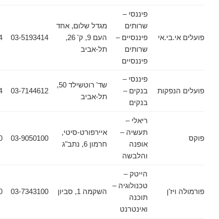
פיננסי –
שרותים
מגדל שלום, אחד
.בי.אי
פיננסיים –
העם 9, ק' 26,
03-5193414
03-5175414
שרותים
תל-אביב
פיננסיים
פיננסי –
שד' רוטשילד 50,
נפקות
בנקים –
03-7144612
03-7145424
תל-אביב
בנקים
ריאלי –
תעשיה –
איירפורט-סיטי,
03-9050200
03-9050100
אופנה
חרמון 6, נתב"ג
והלבשה
הייטק –
טכנולוגיה –
יז'ן
השקמה 1, סביון
03-7343100
03-7367770
תוכנה
ואינטרנט