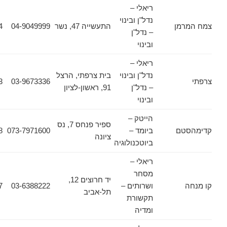
ריאלי –
נדל"ן ובינוי
מן
התעשייה 47, נשר
04-9049999
04-8214724
– נדל"ן
ובינוי
ריאלי –
נדל"ן ובינוי
בית צרפתי, הרצל
03-9660453
03-9673336
– נדל"ן
91, ראשון-לציון
ובינוי
הייטק –
ספיר פנחס 7, נס
טם
ביומד –
073-7971600
08-9100698
ציונה
ביוטכנולוגיה
ריאלי –
מסחר
יד חרוצים 12,
ושרותים –
03-6388222
03-6388207
תל-אביב
תקשורת
ומדיה