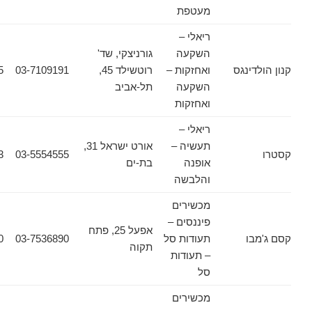
מעטפת
ריאלי –
השקעה
גורניצקי, שד'
ינגס
ואחזקות –
רוטשילד 45,
03-7109191
03-5606555
השקעה
תל-אביב
ואחזקות
ריאלי –
תעשיה –
אורט ישראל 31,
03-5554553
03-5554555
אופנה
בת-ים
והלבשה
מכשירים
פיננסים –
אפעל 25, פתח
ו
תעודות סל
03-7536890
03-7532030
תקוה
– תעודות
סל
מכשירים