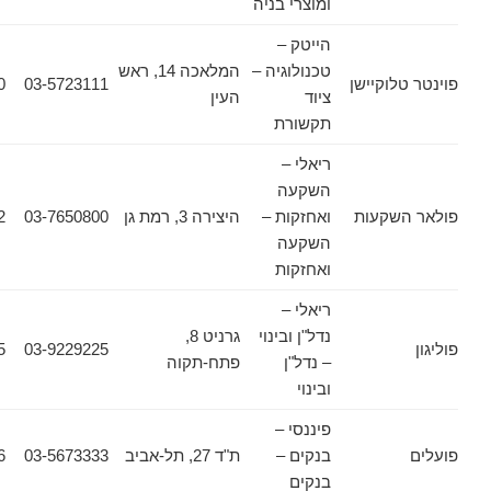
ומוצרי בניה
הייטק –
טכנולוגיה –
המלאכה 14, ראש
וקיישן
03-5723111
03-5723100
ציוד
העין
תקשורת
ריאלי –
השקעה
שקעות
ואחזקות –
היצירה 3, רמת גן
03-7650800
03-6440662
השקעה
ואחזקות
ריאלי –
נדל"ן ובינוי
גרניט 8,
03-9229255
03-9229225
– נדל"ן
פתח-תקוה
ובינוי
פיננסי –
בנקים –
ת"ד 27, תל-אביב
03-5673333
03-5674576
בנקים