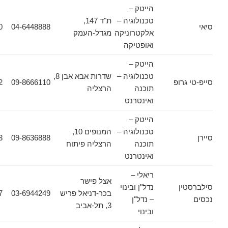
הייטק –
טכנולוגיה –
ת"ד 147,
04-6543570
04-6448888
אלקטרוניקה
מגדל-העמק
ואופטיקה
הייטק –
טכנולוגיה –
שדרות אבא אבן 8,
רופ
09-8666110
073-7694952
תוכנה
הרצליה
ואינטרנט
הייטק –
טכנולוגיה –
המנופים 10,
09-8636863
09-8636888
תוכנה
הרצליה פיתוח
ואינטרנט
ריאלי –
אצל פישר
ן
נדל"ן ובינוי
בכר-דניאל פריש
03-6944249
03-6944157
– נדל"ן
3, תל-אביב
ובינוי