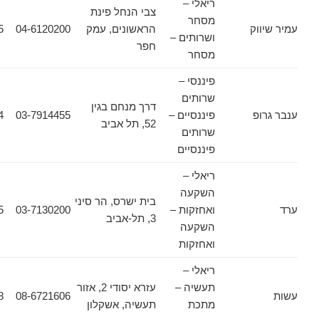
ריאלי –
צבי הנחל פינת
מסחר
וק
הראשונים, עמק
04-6120200
04-6322255
ושרותים –
חפר
מסחר
פיננסי –
שרותים
דרך מנחם בגין
פ
פיננסיים –
03-7914455
03-7914464
52, תל אביב
שרותים
פיננסיים
ריאלי –
השקעה
בית ישרס, הר סיני
ואחזקות –
03-7130200
03-5606955
3, תל-אביב
השקעה
ואחזקות
ריאלי –
תעשיה –
עזרא יסודי 2, אזור
08-6755198
08-6721606
מתכת
תעשיה, אשקלון