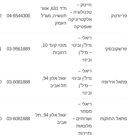
הייטק –
ת"ד 631, אזור
טכנולוגיה –
תעשיה, מגדל
04-6544300
04-6544322
אלקטרוניקה
העמק
ואופטיקה
ריאלי –
נדל"ן ובינוי
מוטי קינד 10,
קי
03-9561889
03-9561831
– נדל"ן
רחובות
ובינוי
ריאלי –
נדל"ן ובינוי
יגאל אלון 94,
רופה
03-6081888
03-6081880
– נדל"ן
תל-אביב
ובינוי
ריאלי –
מסחר
יגאל אלון 94, תל
זקות
ושרותים –
03-6081888
03-6081880
אביב
מלונאות
ותיירות