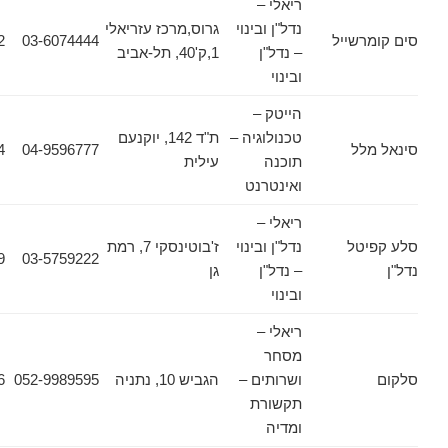
ריאלי –
נדל"ן ובינוי
גרוס,מרכז עזריאלי
שייל
03-6074444
03-6074422
– נדל"ן
1,ק'40, תל-אביב
ובינוי
הייטק –
טכנולוגיה –
ת"ד 142, יוקנעם
ל
04-9596777
04-9890484
תוכנה
עילית
ואינטרנט
ריאלי –
טל
נדל"ן ובינוי
ז'בוטינסקי 7, רמת
03-6131659
03-5759222
– נדל"ן
גן
ובינוי
ריאלי –
מסחר
ושרותים –
הגביש 10, נתניה
052-9989595
09-8607986
תקשורת
ומדיה