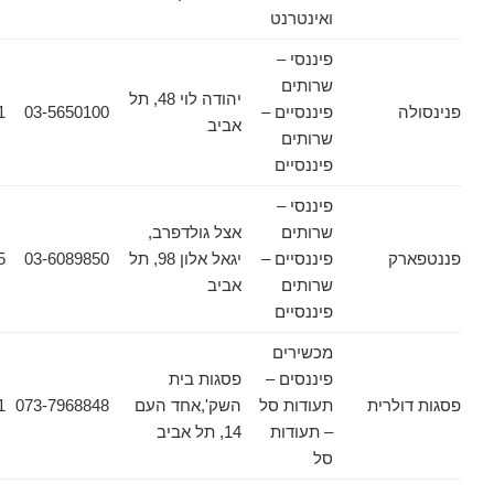
ואינטרנט
פיננסי –
שרותים
יהודה לוי 48, תל
פיננסיים –
03-5650100
03-5650121
אביב
שרותים
פיננסיים
פיננסי –
שרותים
אצל גולדפרב,
ק
פיננסיים –
יגאל אלון 98, תל
03-6089850
03-6089135
שרותים
אביב
פיננסיים
מכשירים
פיננסים –
פסגות בית
לרית
תעודות סל
השק',אחד העם
073-7968848
03-6178471
– תעודות
14, תל אביב
סל