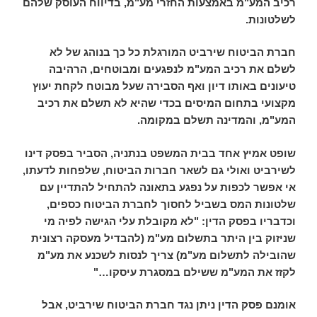
רכיב המע"מ באמצעות החזרי מע"מ, בדיווח העוסק שלהם
לשלטונות.
חברת הביטוח שירביט המורגלת כל כך בנוהג של לא
לשלם את רכיב המע"מ לנפגעים ומבוטחים, הרהיבה
טיעונים באותו דיון ואף הסבירה שעל מבוטח לקחת יעוץ
מקצועי בתחום המיסים בכדי שהיא לא תשלם את רכיב
המע"מ, והמדינה תשלם במקומה.
שופט אמיץ אחד בבית המשפט בנתניה, הסביר בפסק דינו
לשירביט ואולי גם לשאר חברות הביטוח, שלפחות לדעתו,
אי אפשר לכפות על נפגע בתאונה להתחיל להתדיין עם
שלטונות המס בשביל לחסוך לחברת הביטוח כספים,
וכדבריו בפסק הדין: "לא מקובלת עלי הגישה לפיה מי
שניזוק בין היתר בתשלום מע"מ (להבדיל מעסקה רצונית
שהובילה לתשלום מע"מ) צריך לנסות לשכנע את מע"מ
לקזז את המע"מ ששילם במסגרת עיסקו…"
אומנם פסק הדין ניתן נגד חברת הביטוח שירביט, אבל