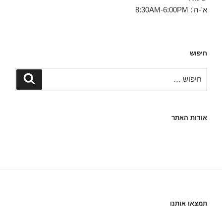
א'-ה': 8:30AM-6:00PM
חיפוש
חפש:
חיפוש
אודות האתר
תמצאו אותנו