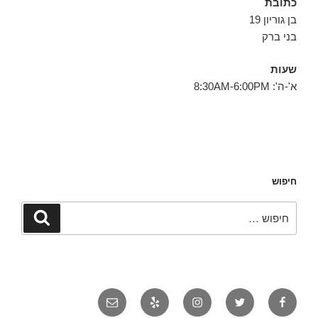
כתובת
בן גוריון 19
בני ברק
שעות
א'-ה': 8:30AM-6:00PM
חיפוש
חפש:
חיפוש
פייסבוק
טוויטר
אינסטגרם
יאלפ
אימייל