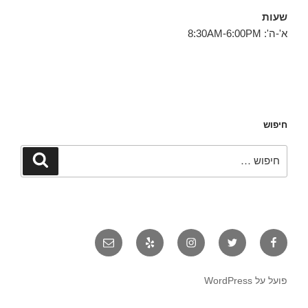
שעות
א'-ה': 8:30AM-6:00PM
חיפוש
חפש:
חיפוש
פייסבוק
טוויטר
אינסטגרם
יאלפ
אימייל
פועל על WordPress