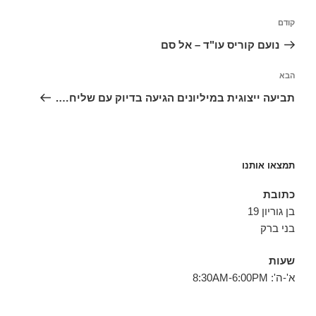
ניווט
הפוסט
קודם
הקודם
נועם קוריס עו"ד – אל סם
הפוסט
הבא
הבא
תביעה ייצוגית במיליונים הגיעה בדיוק עם שליח….
תמצאו אותנו
כתובת
בן גוריון 19
בני ברק
שעות
א'-ה': 8:30AM-6:00PM