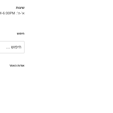
שעות
א'-ה': 8:30AM-6:00PM
חיפוש
חפש:
אודות האתר