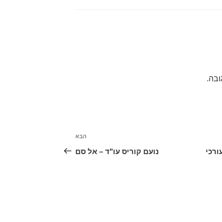
ובה.
הבא
הפוסט
הבא
ורכי
נועם קוריס עו"ד – אל סם