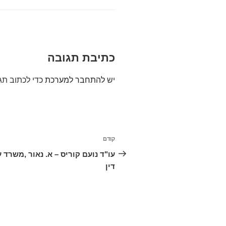
כתיבת תגובה
יש
להתחבר למערכת
כדי לכתוב תג
ניווט
קודם
הפוסט
הקודם
עו"ד נועם קוריס – א. נאור ,משרד ע
דין