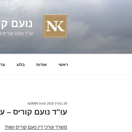
ילוג
תוכן
נועם קו
עו"ד נועם קוריס טל' 060058
ראשי
אודות
בלוג
צרו
פורסם
20 במרץ 2018
מאת
ADMIN
ב
עו"ד נועם קוריס – ע
משרד עורכי דין נועם קוריס ושות'