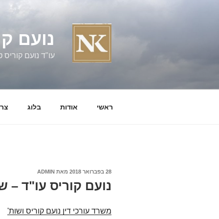
ילוג
תוכן
נועם קו
עו"ד נועם קוריס טל' 060058
ראשי
אודות
בלוג
צרו
פורסם
28 בפברואר 2018
מאת
ADMIN
ב
נועם קוריס עו"ד – ש
משרד עורכי דין נועם קוריס ושות'