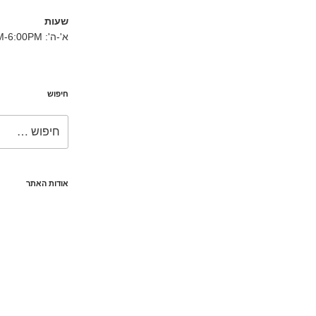
שעות
א'-ה': 8:30AM-6:00PM
חיפוש
חפש:
אודות האתר