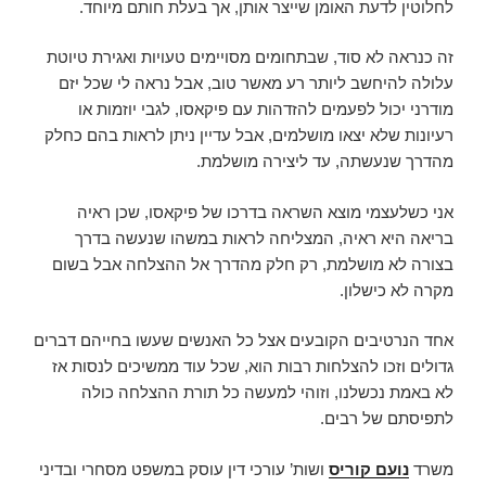
לחלוטין לדעת האומן שייצר אותן, אך בעלת חותם מיוחד.
זה כנראה לא סוד, שבתחומים מסויימים טעויות ואגירת טיוטת
עלולה להיחשב ליותר רע מאשר טוב, אבל נראה לי שכל יזם
מודרני יכול לפעמים להזדהות עם פיקאסו, לגבי יוזמות או
רעיונות שלא יצאו מושלמים, אבל עדיין ניתן לראות בהם כחלק
מהדרך שנעשתה, עד ליצירה מושלמת.
אני כשלעצמי מוצא השראה בדרכו של פיקאסו, שכן ראיה
בריאה היא ראיה, המצליחה לראות במשהו שנעשה בדרך
בצורה לא מושלמת, רק חלק מהדרך אל ההצלחה אבל בשום
מקרה לא כישלון.
אחד הנרטיבים הקובעים אצל כל האנשים שעשו בחייהם דברים
גדולים וזכו להצלחות רבות הוא, שכל עוד ממשיכים לנסות אז
לא באמת נכשלנו, וזוהי למעשה כל תורת ההצלחה כולה
לתפיסתם של רבים.
משרד
נועם קוריס
ושות’ עורכי דין עוסק במשפט מסחרי ובדיני