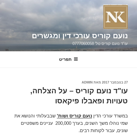
ילוג
תוכן
נועם קוריס עורכי דין ומגשרים
עו"ד נועם קוריס טל' 0777060058
תפריט
פורסם
27 בנובמבר 2017
מאת
ADMIN
ב
עו"ד נועם קוריס – על הצלחה,
טעויות ופאבלו פיקאסו
במשרד עורכי הדין
נועם קוריס ושות'
שבבעלותי והנושא את
שמי נוהלו משך השנים, בערך 200,000 עניינים משפטיים
שונים, עבור לקוחות רבים.