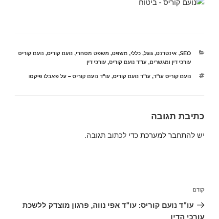
קטגוריות
SEO
,
אינטרנט
,
גוגל
,
כללי
,
משפט
,
משפט מסחרי
,
נועם קוריס
,
נועם קוריס
עורכי דין ומגשרים
,
עו"ד נועם קוריס
,
עורכי דין
תגיות
נועם קוריס עו"ד
,
עו"ד נועם קוריס
,
עו"ד נועם קוריס – על פאבלו פיקסו
כתיבת תגובה
יש
להתחבר למערכת
כדי לכתוב תגובה.
ניווט
הפוסט
קודם
הקודם
עו"ד נועם קוריס: עו"ד אפי נווה, פרגון מוצדק ללשכת
עורכי הדין