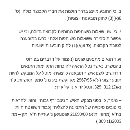
ב. כי התובע מייצג בדרך הולמת את חברי הקבוצה כולה. (ס'
8(א)(3) לחוק תובענות ייצוגיות).
ג. כי ישנן שאלות משותפות מהותיות לקבוצה גדולה, וכי יש
אפשרות סבירה ששאלות משותפות אלה יוכרעו בתובענה
לטובת הקבוצה. (ס' 8(א)(1) לחוק תובענות ייצוגיות.
ועוד תנאים מתנאים שונים (נעמוד על הדברים בפירוט
בהמשך), כאשר נטל הראיה להוכחות התקיימות התנאים
הדרושים לשם אישור תובענה כייצוגית- מוטל על המבקש להיות
תובע ייצוגי (ע"א 2967/95 מגן וקשת בע"מ נ' טמפו תעשיות, פ"ד
נא(2) 312, 329. ונטל זה אינו קל ערך:
– נאמר, כי בפני מבקש האישור ניצב "רף גבוה", והוא "להראות
כי טובים סיכוייה של התביעה להצליח" (כבוד השופטת חיות
בת"א (מחוזי, ת"א) 21699/00 שוטוגיאן נ' עיריית ת"א, תק – מח
2003(1) 309.)