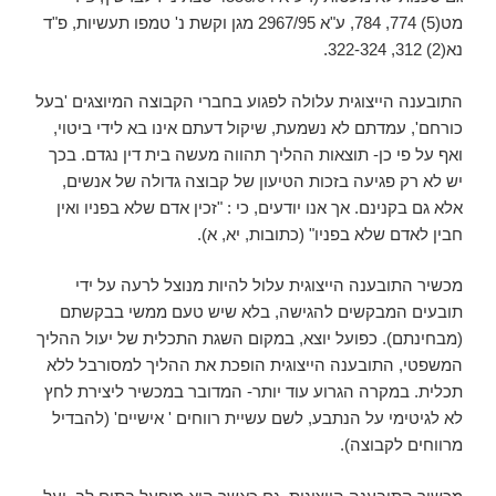
מט(5) 774, 784, ע"א 2967/95 מגן וקשת נ' טמפו תעשיות, פ"ד
נא(2) 312, 322-324.
התובענה הייצוגית עלולה לפגוע בחברי הקבוצה המיוצגים 'בעל
כורחם', עמדתם לא נשמעת, שיקול דעתם אינו בא לידי ביטוי,
ואף על פי כן- תוצאות ההליך תהווה מעשה בית דין נגדם. בכך
יש לא רק פגיעה בזכות הטיעון של קבוצה גדולה של אנשים,
אלא גם בקנינם. אך אנו יודעים, כי : "זכין אדם שלא בפניו ואין
חבין לאדם שלא בפניו" (כתובות, יא, א).
מכשיר התובענה הייצוגית עלול להיות מנוצל לרעה על ידי
תובעים המבקשים להגישה, בלא שיש טעם ממשי בבקשתם
(מבחינתם). כפועל יוצא, במקום השגת התכלית של יעול ההליך
המשפטי, התובענה הייצוגית הופכת את ההליך למסורבל ללא
תכלית. במקרה הגרוע עוד יותר- המדובר במכשיר ליצירת לחץ
לא לגיטימי על הנתבע, לשם עשיית רווחים ' אישיים' (להבדיל
מרווחים לקבוצה).