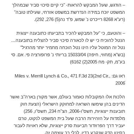
– הודגש, שעל המבקש להראות- "כי קיים סיכוי סביר שבמהלך
המשפט יוכח במידה הנדרשת במשפט אזרחי, שעילתו טובה"
(רע"א 8268 רייכרט נ' שמש, פ"ד נה(5) 276, 292).
– והוטעם, כי "על המבקש להכיר בתביעתו כתובענה ייצוגית
הנטל להוכיח כי יש לו לכאורה סיכוי סביר להצליח בתובענה…
נטל זה המוטל עליו הינו נטל הוכחה מחמיר יותר מהרגיל"
(בש"א (מחוזי, חיפה) 15033/04 בריותי נ' פרופורציה פי. אם. סי
בע"מ, תק- מח 2005(2) 6162)
ראו גם: Miles v. Merrill Lynch & Co., 471 F.3d 23(2nd Cir.,
2006ׁׁׁ
הלכות אלו המקובלות כאמור בעולם, אשר מקורן בארה"ב ואשר
הדינים בהן שימשו השראה למחוקק הישראלי (הצעת חוק
תובענות ייצוגיות, תשס"ו-2006, הצ"ח 234, תשס"ו, 256)
מלמדות על הזהירות הרבה שעל בית המשפט לנקוט, טרם
יעביר דרך הפרוזדור תביעות סרק ייצוגיות, שלא ראויות לעבור
בסינון הדק שנקבע בדין, לכלי רב עוצמה זה.