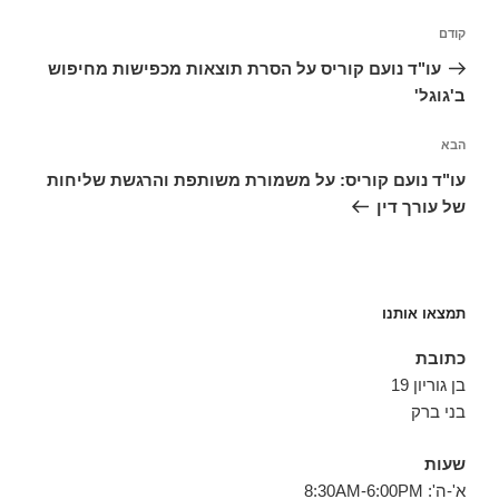
ניווט
הפוסט
קודם
הקודם
עו"ד נועם קוריס על הסרת תוצאות מכפישות מחיפוש
ב'גוגל'
הפוסט
הבא
הבא
עו"ד נועם קוריס: על משמורת משותפת והרגשת שליחות
של עורך דין
תמצאו אותנו
כתובת
בן גוריון 19
בני ברק
שעות
א'-ה': 8:30AM-6:00PM