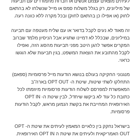
לעיתים מוצאים עצמם אנשים או חברות מתמודדים עם תביעות
של מיליונים, רק בגלל משלוח סמס או מייל שנשלחו לא בהתאם
לחוק (או אפילו כן בהתאם לחוק) ובכל מקרה ללא כוונה רעה.
זה מאוד לא נעים לקבל בדואר או עם שליח מעטפה עם תביעה
במיליונים, שבכלל לא דמיינו שתגיע אבל הניסיון מלמד שברוב
המקרים אפשר להגן היטב מפני תביעות מהסוג הזה, ואפילו
לקבל מהתובע את הוצאות המשפט, בגין תביעות שלא הוגשו
כראוי.
מנגנוני החקיקה בעולם בנושא הודעות מייל פרסומיות (ספאם)
התחלקו לשתי שיטות, שיטת ה- OPT OUT בארה"ב
המאפשרת למפרסם לשלוח הודעות פרסומיות מיוזמתו לכל
כתובת כל עוד לא ביקשו שיחדל, לבין שיטת ה- OPT IN
האירופאית המחייבת את בקשת הנמען מראש, לקבל הודעות
פרסומיות.
בישראל נחקק בין כלאיים המאמץ לעיתים את שיטת ה- OPT
OUT האמריקאית ולעיתים את שיטת ה OPT IN האירופאית.