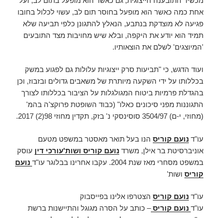
מכשיר התובענה הייצוגית, גם כאשר הוא מופעל בתום לב, ועל
אחת כמה כאשר הוא מופעל בחוסר תום לב, עשוי לכלול בחובו
פגיעה לא מוצדקת בנתבע, הנאלץ להתגונן כלפי תביעה שלא
תמיד הוא יודע את היקפה, ובלא שיש מחויבות מצד התובעים
'המיוצגים' לשלם את הוצאותיו.
ועוד הדגש, כי "תביעות סרק ייצוגיות עלולות גם לפגוע במשק
בכללותו על ידי השקעה מיותרת של משאבים גדולים ובזבוז, וכן
בהגדלת פרמיות ביטוח המגולגלות על הציבור בכללותו לצורך
התגוננות מפני סיכונים כאלו" (כבוד השופטת פרוקצ'ה בהמ'
(מחוזי, י-ם) 3504/97 סוסינסקי נ' בזק, תקדין מחוזי 98(2) 2017.
עו"ד
נועם קוריס
הנו בעל תואר מאסטר במשפט מטעם
אוניברסיטת בר אילן, משרד
נועם קוריס ושות'
עורכי דין
עוסק
במשפט מסחרי מאז שנת 2004. עקבו אחרינו בבלוגר עו"ד
נועם
קוריס
ושות'
עו"ד
נועם קוריס
הצטרפו אלינו בפייסבוק
עו"ד
נועם קוריס
– כותב על הסרה מגוגל והתיישנות ברשת