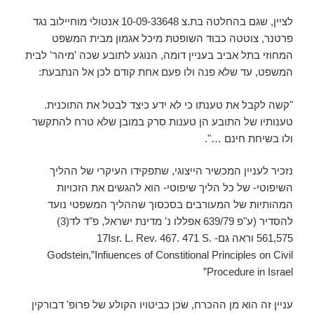
לציין, שגם בהחלטה בת.צ 10-09-33648 אנטולי מוחיילוב נגד
פרטנר, צוטטה כבוד השופטת מיכל אגמון מבית המשפט
המחוזי בתל אביב בעניין דומה, הנוגע לתובע שכה 'מיהר' לבית
המשפט, עד שלא פנה ולו פעם אחת קודם לכן אל הנתבעת:
"קשה לקבל את טענתו כי לא ידע כיצד לבטל את התוכנית.
טענותיו של התובע הן טענות סרק במובן שלא טרח להתקשר
ולו בשיחת חינם …".
נזכיר לעניין המכשיר הייצוגי, שתפקידו העיקרי של ההליך
השיפוטי- של כל הליך שיפוטי- הוא להגשים את הזכויות
המהותיות של המעורבים בסכסוך שההליך המשפטי נועד
להסדיר (ע"פ 639/79 אפללו נ' מדינת ישראל, פ"ד לד(3)
561,575 וראה גם- 17Isr. L. Rev. 467. 471 S.
Godstein,”Infiuences of Constitional Principles on Civil
Procedure in Israel”
עניין זה הוא מן ההכרח, שכן כביטויו הקולע של פרופ' דבורקין