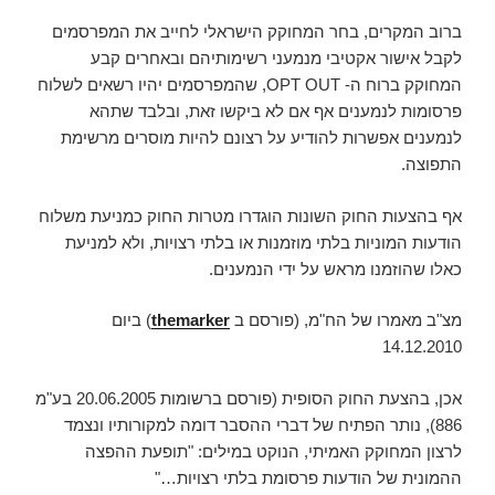
ברוב המקרים, בחר המחוקק הישראלי לחייב את המפרסמים
לקבל אישור אקטיבי מנמעני רשימותיהם ובאחרים קבע
המחוקק ברוח ה- OPT OUT, שהמפרסמים יהיו רשאים לשלוח
פרסומות לנמענים אף אם לא ביקשו זאת, ובלבד שתהא
לנמענים אפשרות להודיע על רצונם להיות מוסרים מרשימת
התפוצה.
אף בהצעות החוק השונות הוגדרו מטרות החוק כמניעת משלוח
הודעות המוניות בלתי מוזמנות או בלתי רצויות, ולא למניעת
כאלו שהוזמנו מראש על ידי הנמענים.
מצ"ב מאמרו של הח"מ, (פורסם ב
themarker
) ביום
14.12.2010
אכן, בהצעת החוק הסופית (פורסם ברשומות 20.06.2005 בע"מ
886), נותר הפתיח של דברי ההסבר דומה למקורותיו ונצמד
לרצון המחוקק האמיתי, הנוקט במילים: "תופעת ההפצה
ההמונית של הודעות פרסומת בלתי רצויות…"