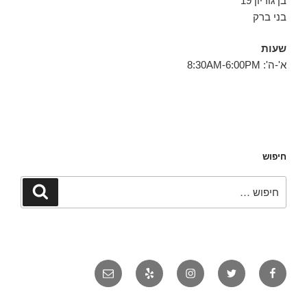
בן גוריון 19
בני ברק
שעות
א'-ה': 8:30AM-6:00PM
חיפוש
חפש:
חיפוש
פייסבוק
טוויטר
אינסטגרם
יאלפ
אימייל