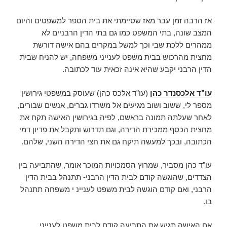
אז הרבה זמן עבר מאז שסיימתי את בית הספר למשפטים והיום
המצב שונה, בתי המשפט כמו גם בתי הדין הרבניים לא
ממהרים ללכת שבי וכך למשל במקרים בהם אישה דורשת
מחצית מהרכוש בבית משפט לענייני משפחה, יש להניח שבית
הדין הרבני יקבע שהיא אינה זכאית עוד לכתובה.
עו"ד אלכסנדר כהן
(עו"ד אלכס כהן) שעוסק במשפטי גירושין
מספר לי, ששוב ושוב מגיעים אל משרדו גברים, אנשים שבורים,
לאחר שעלתה תמונה בראשם, לפיה בגירושין האישה תקח את
מחצית הכסף ממכירת הדירה, וגם תדרוש ותקבל את פדיון דמי
הכתובה, ובכך למעשה תיקח גם את חצי הדירה השני, שלהם.
עו"ד כהן מסביר, שמרוץ הסמכויות המוכר אומר, שהתביעה בין
הצדדים, שהוגשה קודם לבית הדין הרבני- תתנהל בבית הדין
הרבני, ואם קודם הוגשה לבית משפט לעניינ י משפחה תתנהל
בו.
אם האישה תגיש את התביעה קודם לבית משפט לענייני