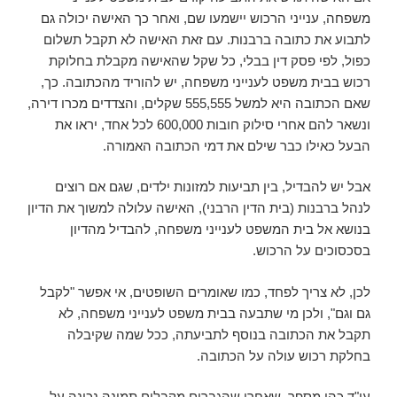
משפחה, ענייני הרכוש יישמעו שם, ואחר כך האישה יכולה גם
לתבוע את כתובה ברבנות. עם זאת האישה לא תקבל תשלום
כפול, לפי פסק דין בבלי, כל שקל שהאישה מקבלת בחלוקת
רכוש בבית משפט לענייני משפחה, יש להוריד מהכתובה. כך,
שאם הכתובה היא למשל 555,555 שקלים, והצדדים מכרו דירה,
ונשאר להם אחרי סילוק חובות 600,000 לכל אחד, יראו את
הבעל כאילו כבר שילם את דמי הכתובה האמורה.
אבל יש להבדיל, בין תביעות למזונות ילדים, שגם אם רוצים
לנהל ברבנות (בית הדין הרבני), האישה עלולה למשוך את הדיון
בנושא אל בית המשפט לענייני משפחה, להבדיל מהדיון
בסכסוכים על הרכוש.
לכן, לא צריך לפחד, כמו שאומרים השופטים, אי אפשר "לקבל
גם וגם", ולכן מי שתבעה בבית משפט לענייני משפחה, לא
תקבל את הכתובה בנוסף לתביעתה, ככל שמה שקיבלה
בחלקת רכוש עולה על הכתובה.
עו"ד כהן מספר, שאחרי שהגברים מקבלים תמונה נכונה על