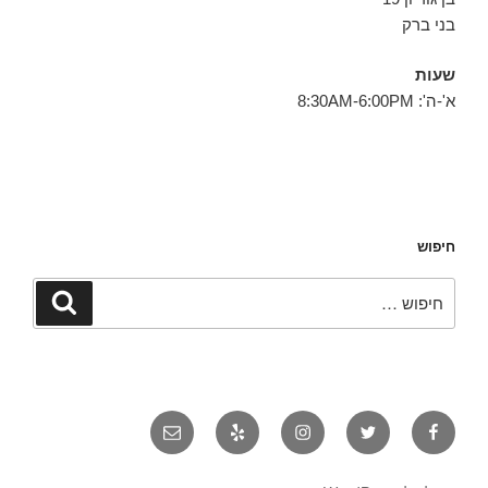
בני ברק
שעות
א'-ה': 8:30AM-6:00PM
חיפוש
חפש:
חיפוש
פייסבוק
טוויטר
אינסטגרם
יאלפ
אימייל