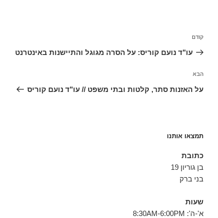
ניווט
הפוסט
קודם
הקודם
עו"ד נועם קוריס: על הסרה מגוגל והתיישנות באינטרנט
הפוסט
הבא
הבא
על האזנות סתר, קלטות ובתי משפט // עו"ד נועם קוריס
תמצאו אותנו
כתובת
בן גוריון 19
בני ברק
שעות
א'-ה': 8:30AM-6:00PM