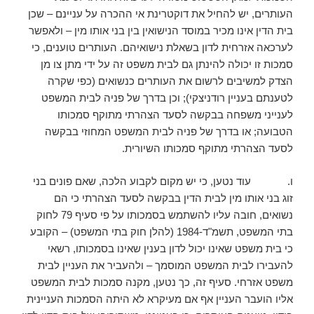
העותרים, יש להחיל את דוקטרינת אי ההכרה על עניינם – שכן
בית הדין אינו מכיר במוסד הנישואין בין בני אותו מין – ולאפשר
לערכאה אזרחית לדון בשאלת נישואיהם. העותרים טוענים, כי
סמכות זו יכולה להינתן גם לבית משפט זה על ידי מתן צו מן
הצדק למשיבים לרשום את העותרים כנשואים (כפי שקרה
לטענתם בעניין רודניצקי); וכן בדרך של פניה לבית המשפט
לענייני משפחה בבקשה לסעד הצהרתי מתוקף סמכותו
הטבועה; או בדרך של פניה לבית המשפט המחוזי בבקשה
לסעד הצהרתי מתוקף סמכותו השיורית.
ו. עוד נטען, כי יש מקום לקבוע הלכה, שאם פונים בני
זוג בני אותו מין לבית הדין בבקשה לסעד הצהרתי כי הם
נשואים, חובה עליו להשתמש בסמכותו על פי סעיף 79 לחוק
בתי המשפט, תשמ"ד-1984 (להלן חוק בתי המשפט) – הקובע
כי בית משפט שאינו יכול לדון בענין שאינו בסמכותו, רשאי
להעבירו לבית המשפט המוסמך – ולהעביר את העניין לבית
משפט אזרחי. סעיף זה, כך נטען, מקנה סמכות לבית המשפט
אליו הועבר העניין אף אם מעיקרא לא היתה הסמכות העניינית