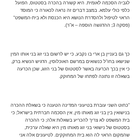
לגביה הסכמה לאומית. היא קשורה בהכרה בסטטוס, הפועל
כלפי כולי עלמא. במצב דברים זה נראה לכאורה כי המוסד
הראוי לטיפול ולהסדרת הנושא היא הכנסת ולא בית-המשפט"
(פסקה 3; ההדגשה הוספה – א"ר).
כך גם בעניין בן ארי בו נקבע, כי יש לרשום בני זוג בני אותו המין
שנישאו בחו"ל כנשואים במרשם האוכלוסין, הדגיש הנשיא ברק,
כי אין בכך הכרעה באשר לסטטוס של בני הזוג, שכן הכרעה
בשאלה זו נתונה לפתחו של המחוקק.
"כחוט השני עוברת בטיעוני המדינה הטענה כי בשאלת ההכרה
בנישואין בין בני זוג מאותו מין, אין הסכמה חברתית בישראל; כי
בית המשפט לא צריך להכריע בשאלות אלה; כי ההכרה
בסטטוס של נישואי בני זוג מאותו מין היא שאלה ערכית,
שהמקום הראוי לה הוא בית המחוקקים. לטיעונים אלה אני