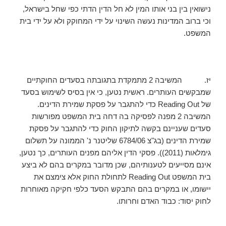
נישואין בין בני אותו המין לא חל הדין הדתי כפי שחל בישראל,
וכי ברוב המדינות נעשה השינוי על ידי המחוקק ולא על ידי בית
המשפט.
יז. המשיבה 2 מתמקדת בתגובתה בסעדים החוקתיים
שמבקשים העותרים. ראשית נטען, כי אין בסיס לשימוש בסעד
של Reading Out כדי להתגבר על פסקת שמירת הדינים.
המשיבה 2 מפנה לפסיקה בה דחה בית המשפט מפורשות
סעדים שעניינם בקשה לתיקון החוק כדי להתגבר על פסקת
שמירת הדינים (בג"צ 6784/06 שליטנר נ' הממונה על תשלום
גימלאות (2011)). פסקי הדין אליהם מפנים העותרים, כך נטען,
אינם מסייעים לטענותיהם, שכן מדובר במקרים בהם לא ביצע
בית המשפט Reading Out לתחולת החוק אלא צימצם את
יישומו, או במקרים בהם התבקש הסעד כלפי חקיקה מאוחרות
לחוק יסוד: כבוד האדם וחרותו.