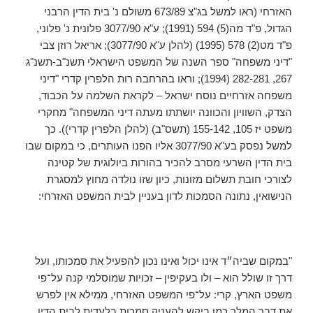
האזרחי (ראו למשל בג"צ 673/89 משולם נ' בית הדין הרבני
הגדול, פ"ד מה(5) 594 (1991); ע"א 3077/90 פלונית נ' פלוני,
פ"ד מט(2) 578 (1995) (להלן ע"א 3077/90); אריאל רוזן צבי
"דיני משפחה" ספר השנה של המשפט הישראלי תשנ"ב-תשנ"ג
267, 282-281 (1994); וראו בהרחבה רות הלפרין קדרי "דיני
משפחה אזרחיים נוסח ישראל – לקראת השלמה על הכבוד,
הצדק, השוויון והכוונה יושתתו מעתה דיני המשפחה" מחקרי
משפט יז 105, 155-142 (תשס"ב) (להלן הלפרין קדרי)). כך
למשל נפסק בע"א 3077/90 אליו הפנו העותרים, כי במקום שבו
בית הדין השרעי מסרב להכיר בהורות ביולוגית של קטינה
לצורכי חובת תשלום מזונות, כיון שזו נולדה מחוץ למסגרת
הנישואין, נתונה הסמכות לדון בעניין לבית המשפט האזרחי:
"במקום שביה״ד אינו יכול ואינו נכון להפעיל את סמכותו, ועל
דרך זו שולל הוא – ולו בעקיפין – זכויות שמוסלמי קנה על־פי
משפט הארץ, קרי: על־פי המשפט האזרחי, ממילא אין לפרש
את דבר המלך כמו ביקש להעניק סמכות בלעדית לבית הדין,