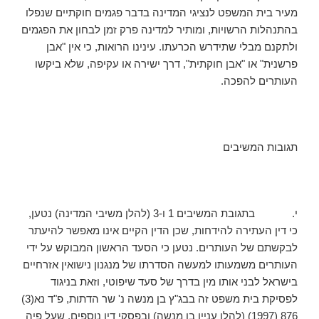
מעיר בית המשפט לנציגי המדינה בדבר פגמים חוקתיים שנפלו
בהתנהלות הרשויות, ומותיר למדינה פרק זמן לבחון את הפגמים
ולתקנם מבלי שתידרש הכרעתו. עינינו הרואות, כי אין "אבן
פרשנית" או "אבן חוקתית", דרך ישירה או עקיפה, שלא ביקשו
העותרים להפכה.
תגובות המשיבים
י. בתגובת המשיבים 1 ו-3 (להלן משיבי המדינה) נטען,
כי דין העתירה להידחות, שכן הדין הקיים אינו מאפשר להיעתר
לבקשתם של העותרים. נטען כי הסעד הראשון המבוקש על ידי
העותרים משמעותו למעשה הסדרתו של מנגנון נישואין אזרחיים
בישראל לבני אותו מין בדרך של סעד שיפוטי, וזאת בניגוד
לפסיקת בית משפט זה בבג"ץ בן מנשה נ' שר הדתות, פ"ד נא(3)
876 (1997) (להלן עניין בן מנשה) ובפסקי דין נוספים, שעל פיה