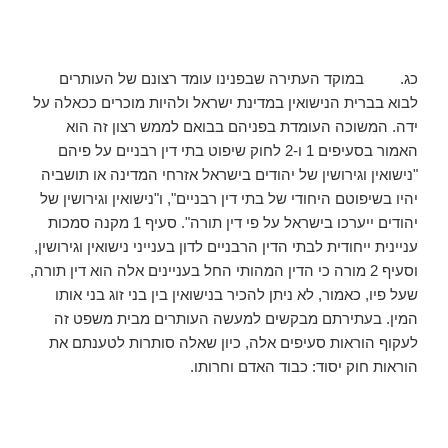
כג. במוקד העתירה שבפנינו עומד רצונם של העותרים
לבוא בברית הנישואין במדינת ישראל ולהיות מוכרים ככאלה על
ידה. המשוכה העומדת בפניהם בבואם לממש רצון זה הוא
האמור בסעיפים 1 ו-2 לחוק שיפוט בתי דין רבניים על פיהם
"נישואין וגירושין של יהודים בישראל אזרחי המדינה או תושביה
יהיו בשיפוטם היחודי של בתי דין רבניים", ו"נישואין וגירושין של
יהודים ייערכו בישראל על פי דין תורה". סעיף 1 מקנה סמכות
עניינית ייחודית לבתי הדין הרבניים לדון בענייני נישואין וגירושין,
וסעיף 2 מורה כי הדין המהותי החל בעניינים אלה הוא דין תורה,
שעל פיו, כאמור, לא ניתן להכיר בנישואין בין בני זוג בני אותו
המין. בעתירתם מבקשים למעשה העותרים מבית משפט זה
לעקוף הוראות סעיפים אלה, כיון שאלה סותרות לטענתם את
הוראות חוק יסוד: כבוד האדם וחרותו.