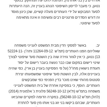
אזרחיים בין בני אותו מין, הנתונה להכרעת המחוקק. בנוסף
נטען, כי מעבר לריסון השיפוטי הנוהג בעניין זה, הנה היעתרות
לסעד המבוקש על ידי העותרים מעלה קשיים, שכן כינון מוסד
זה דורש הסדרים פרטניים רבים ומשימה זו אינה מתאימה
לסעד שיפוטי.
יב. באשר לפסקי הדין מבית המשפט לענייני משפחה
שאליהם הפנו העותרים (תמ"ש 11264-09-12 ותה"ן 52224-11-
13) נטען, כי אין לגזור גזירה שוה בין הושטת סעד שיפוטי לצורך
שינוי רישום במקום שבו כבר נעשה בעבר רישום על יסוד
תעודת נישואין מחו"ל (על פי הפסיקה בעניין בן ארי), כפי שהיה
בעניינים אלה, לבין הושטת סעד שיפוטי שמשמעותו יצירת
סטטוס מהותי שאינו מוכר בדין הפנימי כפי שמבקשים
העותרים. הוסף, כי בפסיקה אחרת של בית המשפט לענייני
משפחה בתמ"ש (ת"א) 56248-10-12 פלונית נ' אלמונית (2014)
(להלן תמ"ש 56248-10-12), במקרה הדומה למקרים שהביאו
העותרים, שבהם ביקשו בני זוג בני אותו מין סעד להתרת