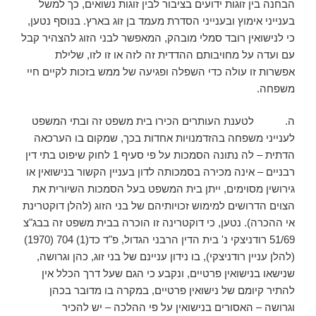
הבחנה בין זוגות ידועים בציבור לבין זוגות נשואים, כך למשל
בענייני אימוץ ובענייני הסדרת מעמד בן זוג בארץ. בנוסף נטען,
כי לנישואין רובד סמלי מובהק, המאפשר לבני הזוג להצהיר קבל
עם ועדה על מחויבותם ההדדית זה לזה או זו לזו, שלילת
אפשרות זו עולה כדי השפלה ופגיעה של ממש בזכות לקיים חיי
משפחה.
ה. לטענת העותרים הכירו בית משפט זה ובתי המשפט
לענייני משפחה בהזדמנויות אחדות בכך, שמקום בו הערכאה
הדתית – לה נתונה הסמכות על פי סעיף 1 לחוק שיפוט בתי דין
רבניים – אינה מכירה בסמכותה לדון בעניין הקשור בנישואין או
גירושין מסוימים, ייתן בית המשפט בעל הסמכות השיורית את
הצוים הדרושים למימוש זכויותיהם של בני הזוג (להלן דוקטרינת
אי ההכרה). נטען, כי דוקטרינה זו הוכרה בבית משפט זה בבג"צ
51/69 רודניצקי נ' בית הדין הרבני הגדול, פ"ד כד(1) 704 (1970)
(להלן עניין רודניצקי), בו נידון עניינם של בני זוג, כהן וגרושה,
שנישאו בנישואין פרטיים, ונקבע כי הגם שעל דרך הכלל אין
להתיר קיומם של נישואין פרטיים, במקרה בו מדובר בכהן
וגרושה – האסורים בנישואין על פי ההלכה – יש להכיר