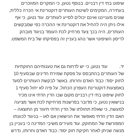
שיפוט בתי דין רבניים. בנוסף נטען, כי המקרים המוזכרים
בעתירה, המקימים לשיטת העותרים דוקטרינת אי הכרה כללית,
שונים מענייננו ואינם יכולים לסייע לעותרים. עוד נטען, כי אף
אילו ניתן היה להחיל את דוקטרינת אי ההכרה כפי שמבקשים
העותרים, היה בכך צעד מרחיק לכת העומד בניגוד מובהק
לריסון השיפוטי אשר נוהג בעניין זה בפסיקתו של בית המשפט.
יד. עוד נטען, כי יש לדחות גם את טענותיהם החוקתיות
של העותרים בהתבסס על פסקת שמירת הדינים שבסעיף 10
לחוק יסוד: כבוד האדם וחרותו. באשר לבקשת העותרים לסעד
באמצעות דוקטרינת העפרון הכחול, על פיה לא יחול סעיף 1
לחוק שיפוט בתי דין רבניים מקום שבו הדין הדתי אינו מכיר
בנישואין נטען, כי מדובר בפרשנות מרחיקת לכת אשר מציעה
למעשה, כי שאלת תחולתו של הדין הדתי תיגזר מן התוצאה –
האם הדין הדתי מאפשר את הנישואין אם לאו – בניגוד לכוונתו
המפורשת של המחוקק. עוד מעירים משיבי המדינה כי בעניין בן
מנשה שניתן לאחר חקיקת חוק יסוד: כבוד האדם וחרותו, נדרש