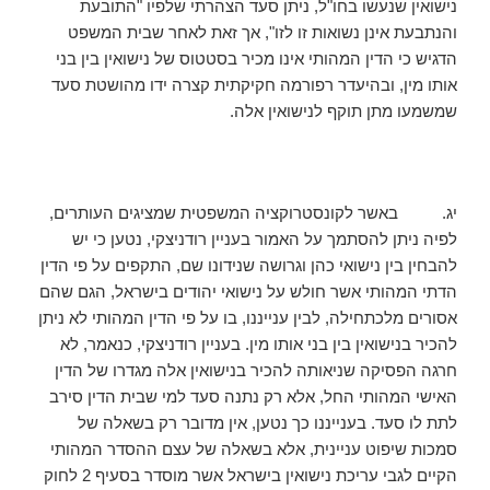
נישואין שנעשו בחו"ל, ניתן סעד הצהרתי שלפיו "התובעת
והנתבעת אינן נשואות זו לזו", אך זאת לאחר שבית המשפט
הדגיש כי הדין המהותי אינו מכיר בסטטוס של נישואין בין בני
אותו מין, ובהיעדר רפורמה חקיקתית קצרה ידו מהושטת סעד
שמשמעו מתן תוקף לנישואין אלה.
יג. באשר לקונסטרוקציה המשפטית שמציגים העותרים,
לפיה ניתן להסתמך על האמור בעניין רודניצקי, נטען כי יש
להבחין בין נישואי כהן וגרושה שנידונו שם, התקפים על פי הדין
הדתי המהותי אשר חולש על נישואי יהודים בישראל, הגם שהם
אסורים מלכתחילה, לבין ענייננו, בו על פי הדין המהותי לא ניתן
להכיר בנישואין בין בני אותו מין. בעניין רודניצקי, כנאמר, לא
חרגה הפסיקה שניאותה להכיר בנישואין אלה מגדרו של הדין
האישי המהותי החל, אלא רק נתנה סעד למי שבית הדין סירב
לתת לו סעד. בענייננו כך נטען, אין מדובר רק בשאלה של
סמכות שיפוט עניינית, אלא בשאלה של עצם ההסדר המהותי
הקיים לגבי עריכת נישואין בישראל אשר מוסדר בסעיף 2 לחוק