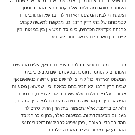
בנישואין בין בני אותו מין (וראו שיפמן, שם). מכאן, שבקשתם של
העותרים חורגת מהחלתה של דוקטרינת אי ההכרה ומתן
האפשרות לבית המשפט האזרחי לדון בנושא הנתון ביסודו
לסמכותם של בתי הדין הרבניים, ומבקשת למעשה לקבוע
כהנחה מקדמית הכרחית, כי מוסד הנישואין בין בני אותו מין
קיים בדין האזרחי הישראלי, והרי לא היא.
כז. מסיבה זו אין ההלכה בעניין רודניצקי, עליה מבקשים
העותרים להסתמך, תומכת בטענתם. שם נקבע, כי בית
המשפט האזרחי יכול ליתן צו לרישום כהן וגרושה כנשואים אף
שבית הדין הרבני לא הכיר בהם ככאלה, כיון שנישואין מסוג זה
אסורים על פי ההלכה. אלא ששם, בניגוד לענייננו, היו מוכרים
הנישואין בין כהן וגרושה מבחינה משפטית לפי הדין המהותי,
ולוא גם בדיעבד, אלא שכאמור, בית הדין הדתי סירב לדון
בעניינם מסיבות דתיות. בנסיבות כאלה, בהן מוכר המוסד
המדובר בדין האזרחי, ניתן איפוא להחיל את דוקטרינת אי
ההכרה; אך כאמור, לא זה המקרה שלפנינו.