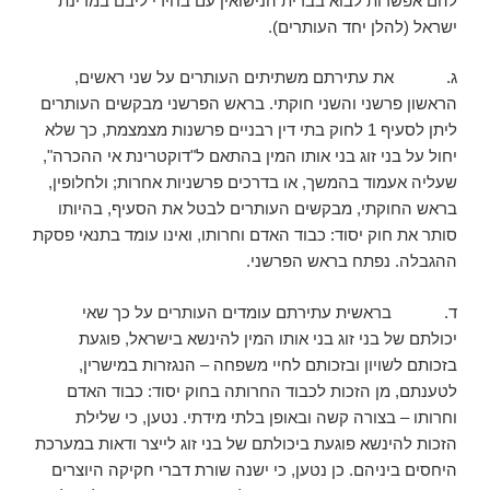
להם אפשרות לבוא בברית הנישואין עם בחירי ליבם במדינת
ישראל (להלן יחד העותרים).
ג. את עתירתם משתיתים העותרים על שני ראשים,
הראשון פרשני והשני חוקתי. בראש הפרשני מבקשים העותרים
ליתן לסעיף 1 לחוק בתי דין רבניים פרשנות מצמצמת, כך שלא
יחול על בני זוג בני אותו המין בהתאם ל"דוקטרינת אי ההכרה",
שעליה אעמוד בהמשך, או בדרכים פרשניות אחרות; ולחלופין,
בראש החוקתי, מבקשים העותרים לבטל את הסעיף, בהיותו
סותר את חוק יסוד: כבוד האדם וחרותו, ואינו עומד בתנאי פסקת
ההגבלה. נפתח בראש הפרשני.
ד. בראשית עתירתם עומדים העותרים על כך שאי
יכולתם של בני זוג בני אותו המין להינשא בישראל, פוגעת
בזכותם לשויון ובזכותם לחיי משפחה – הנגזרות במישרין,
לטענתם, מן הזכות לכבוד החרותה בחוק יסוד: כבוד האדם
וחרותו – בצורה קשה ובאופן בלתי מידתי. נטען, כי שלילת
הזכות להינשא פוגעת ביכולתם של בני זוג לייצר ודאות במערכת
היחסים ביניהם. כן נטען, כי ישנה שורת דברי חקיקה היוצרים