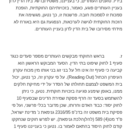
בידיו. טוענים העותרים, כי בענייננו, משסירובו של בית הדין לדון
בעניין העותרים פוגע, כאמור, בזכויותיהם החוקתיות, הופכת
סמכות זו לסמכות חובה. פרשנות זו, כך נטען, מגשימה את
הזכות החוקתית לגישה לערכאות, הנפגעת גם היא באורח לא
מידתי מסירובו של בית הדין לדון בעניין העותרים.
ז. בראש החוקתי מבקשים העותרים מספר סעדים כנגד
סעיף 1 לחוק שיפוט בתי הדין. הסעד המבוקש הראשון הוא
קביעה כי סעיף זה אינו חל על בני זוג בני אותו מין מכוח עקרון
העיפרון הכחול (Reading Out). על פי עקרון זה, כך נטען, יכול
בית המשפט לצמצם תחולתו של הסדר על ידי מחיקת חלקים
ממנו, באופן שימנע פגיעה בזכויות חוקתית. נטען, כי ניתן
להשתמש בסעד זה חרף פסקת שמירת הדינים שבסעיף 10
לחוק יסוד: כבוד האדם וחרותו, שכן מדובר בכלי פרשני, ועל פי
פסיקת בית משפט זה בדנ"פ 2316/95 גנימאת נ' מדינת ישראל,
פ"ד מט(4) 589 (להלןהלכת גנימאת), יש לפרש חוקים שנחקקו
קודם לחוק היסוד בהתאם לאמור בו. נטען כי בענייננו סעיף 1