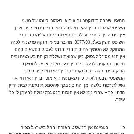
ההיגיון שבבסיס דוקטרינה זו הוא, כאמור, קיומו של מושג
משפטי או זכות בדין האזרחי שבהם אין הדין הדתי מכיר, ולכן
אין בית הדין הדתי יכול לקנות סמכות ביחס אליהם. כדברי
השופט חשין בע"א 3077/90, מדובר במעין חזקה פרשנית לפיה
המחוקק לא הסמיך את בית הדין הדתי לעסוק בנושאים בהם
אין הוא מסוגל לעסוק, כיון שבזאת נשללת מן התובע מניה וביה
הזכות המוקנית לו על ידי הדין האזרחי. מכאן יש להסיק כי
הדוקטרינה חלה רק במקום בו הדין האזרחי מכיר במוסד
המשפטי שבמחלוקת, כיון שאם אין הוא מוכר בדין האזרחי, אין
נשללת זכות כלשהי מן התובע בכך שהסמכות ניתנת לבית הדין
הדתי; כך – שהרי ממילא אין הזכות הנטענת יכולה להינתן לו כל
עיקר.
כו. בענייננו אין המשפט האזרחי החל בישראל מכיר