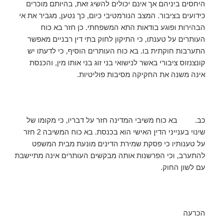
היחסים ביניהם אך אינם יכולים להשיג זאת, בהיותם מוכרים
כידועים בציבור. המצב הנורמטיבי כיום, כך נטען, מגביר את אי
הבהירות ופוגע בודאות התא המשפחתי. כן חזר בא כוח
העותרים על טענתו, כי התיקון לחוק בתי דין רבניים מאפשר
התערבות חוקתית בו. בא כוח העותרים הוסיף, כי לדעתו יש
קונצנזוס ציבורי באשר לנישואי בני זוג בני אותו מין, והכנסת
אינה משנה את החקיקה מסיבות פוליטיות.
כב. בא כוח משיבי המדינה חזר על דבריו, כי מקומו של
שינוי בענייני הדין האישי הוא בכנסת. בא כוח המשיבה 2 חזר
על טענותיו כי פסקת שמירת הדינים מונעת מבית המשפט
להתערב, וכי הפרשנות אותה מבקשים העותרים אינה מתיישבת
עם לשון החוק.
הכרעה