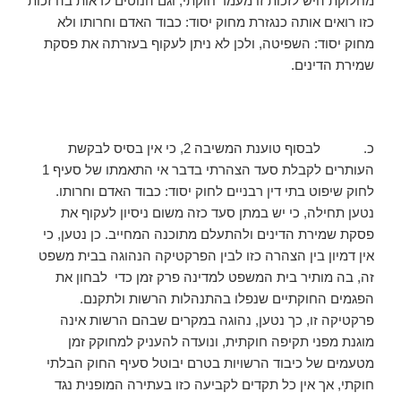
מחלוקת היש לזכות זו מעמד חוקתי, וגם הנוטים לראות בה זכות
כזו רואים אותה כנגזרת מחוק יסוד: כבוד האדם וחרותו ולא
מחוק יסוד: השפיטה, ולכן לא ניתן לעקוף בעזרתה את פסקת
שמירת הדינים.
כ. לבסוף טוענת המשיבה 2, כי אין בסיס לבקשת
העותרים לקבלת סעד הצהרתי בדבר אי התאמתו של סעיף 1
לחוק שיפוט בתי דין רבניים לחוק יסוד: כבוד האדם וחרותו.
נטען תחילה, כי יש במתן סעד כזה משום ניסיון לעקוף את
פסקת שמירת הדינים ולהתעלם מתוכנה המחייב. כן נטען, כי
אין דמיון בין הצהרה כזו לבין הפרקטיקה הנהוגה בבית משפט
זה, בה מותיר בית המשפט למדינה פרק זמן כדי לבחון את
הפגמים החוקתיים שנפלו בהתנהלות הרשות ולתקנם.
פרקטיקה זו, כך נטען, נהוגה במקרים שבהם הרשות אינה
מוגנת מפני תקיפה חוקתית, ונועדה להעניק למחוקק זמן
מטעמים של כיבוד הרשויות בטרם יבוטל סעיף החוק הבלתי
חוקתי, אך אין כל תקדים לקביעה כזו בעתירה המופנית נגד