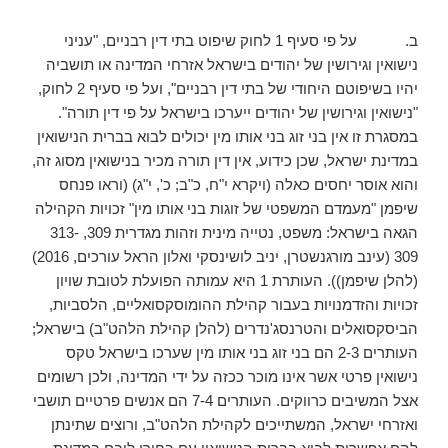
ב. על פי סעיף 1 לחוק שיפוט בתי דין רבניים, "עניני
נישואין וגירושין של יהודים בישראל אזרחי המדינה או תושביה
יהיו בשיפוטם היחודי של בתי דין רבניים", ועל פי סעיף 2 לחוק,
"נישואין וגירושין של יהודים ייערכו בישראל על פי דין תורה".
במסגרת זו אין בני זוג בני אותו מין יכולים לבוא בברית הנישואין
במדינת ישראל, שכן כידוע, אין דין תורה מכיר בנישואין מסוג זה,
והוא אוסר יחסים כאלה (ויקרא י"ח, כ"ב; כ', י"ג) (וראו פנחס
שיפמן "מעמדם המשפטי של זוגות בני אותו מין" זכויות הקהילה
הגאה בישראל: משפט, נטייה מינית וזהות מגדרית 309, 313-
309 (עינב מורגנשטרן, יניב לושינסקי ואלון הראל עורכים, 2016)
(להלן שיפמן)). העותרת 1 היא עמותה הפועלת לטובת שויון
זכויות והזדמנויות בעבור קהילת ההומוסקסואליים, הלסביות,
הביסקסואלים והטרנסג'נדרים (להלן קהילת הלהט"ב) בישראל;
העותרים 2-3 הם בני זוג בני אותו מין שערכו בישראל טקס
נישואין פרטי אשר אינו מוכר ככזה על ידי המדינה, ולכן רשומים
אצל המשיבים כרווקים. העותרים 7-4 הם אנשים פרטיים תושבי
ואזרחי ישראל, המשתייכים לקהילת הלהט"ב, ורוצים שתינתן