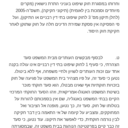
וחרותו במסגרת חוק שיפוט בעניני התרת נישואין (מקרים
מיוחדים וסמכות בין לאומית) (תיקוני חקיקה), תשס"ה-2005
(להלן תיקון מס' 3 לחוק שיפוט בתי דין רבניים או התיקון), ועל
פי הפסיקה אין פסקת שמירת הדינים חלה על חוק שתוקן לאחר
חקיקת חוק היסוד.
ט. לבסוף מבקשים העותרים מבית המשפט סעד
הצהרתי, כי סעיף 1 לחוק שיפוט בתי דין רבניים אינו עולה בקנה
אחד עם זכות העותרים לשויון ולחיי משפחה, אף ללא ביטולו.
נטען כי סעד זה, על פיו מצהיר בית המשפט על פגיעה של חוק
בזכויות חוקתיות אף שאינו מבטלו, הוא סעד חוקתי מוכר
בשיטת המשפט האנגלו-אמריקאית, וזהו הסעד החוקתי המרכזי
הקיים בבתי המשפט באנגליה, שם אין בסמכותם להורות על
בטלותו של חוק. סעד זה, כך נטען, מופנה אל הציבור ואל
המחוקקים, ומצביע על קיומה של אי התאמה בין דבר חקיקה
לבין נורמה חוקתית, כדי לאפשר את תיקונו. עוד נטען, כי סעד
זה כבר קיים בפרקטיקה הנוהגת בבית משפט זה, שבמסגרתה