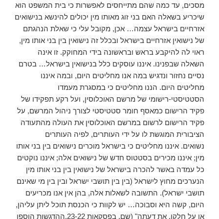
מסכים, עד כמה שהם מתייחסים לאפשרות כי בית המשפט הוא
שיכריע בשאלה האם בני זוג מאותו מין יכולים להינשא בנישואים
אזרחיים בישראל עצמה… אכן, מקובל עלי כי שאלת הנהגתם
של נישואין אזרחיים בישראל ובכלל זה נישואין בין בני אותו מין,
ראוי לה להיקבע בראש ובראשונה בידי המחוקק. זו אינה
השאלה שבפנינו. איננו עוסקים כלל בנישואין בישראל… בטרם
נסיים נחזור ונדגיש במה אנו מחליטים היום, ובמה איננו
מחליטים היום. הננו מחליטים כי במסגרת מעמדו
הסטטיסטי-רישומי של מרשם האוכלוסין, ועל רקע תפקידו של
פקיד הרישום כמאסף חומר סטטיסטי לצורך ניהול המרשם, על
פקיד הרישום לרשום במרשם האוכלוסין את העולה מהתעודה
הציבורית המוגשת לו על ידי העותרים, לפיה העותרים
נשואים. איננו מחליטים כי בישראל מוכרים נישואים בין בני אותו
מין; איננו מכירים בסטטוס חדש של נישואים אלה; איננו נוקטים
כל עמדה באשר להכרה בישראל של נישואין בין בני אותו מין
הנערכים מחוץ לישראל (בין בין תושבי ישראל ובין בין מי שאינם
תושבי ישראל). התשובה לשאלות אלה, בהן אין אנו מכריעים
היום, קשה היא וסבוכה… יש לקוות כי הכנסת תוכל ליתן עליהן,
או על חלקן, את דעתה" (שם, בפסקאות 23-22.ההדגשות הוספו