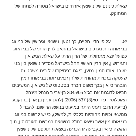
שאלת כינונם של נישואין אזרחיים בישראל מסורה לפתחו של
המחוקק.
יא. על פי הדין הקיים, כך נטען, נישואין וגירושין של בני זוג
בני אותה דת נערכים בישראל בהתאם לדין הדתי של בני הזוג.
כפועל יוצא מתחולתו של הדין הדתי על שאלת הנישואין
והגירושין, אין הדין האישי החל בישראל מסדיר נישואין בין בני
זוג בני אותו המין. נטען, כי גם בפסיקתו של בית משפט זה
שעסקה בזכויות מהותיות שלהן זכאים זוגות בני אותו המין
הובהר כי אין בכך משום הכרה בסטטוס של נישואין. המשיבים
הביאו לדוגמה את בג"צ 3045/05 בן-ארי נ' מנהל מינהל
האוכלוסין, פ"ד סא(3) 537 (2006) (להלן עניין בן ארי) בו נקבע
(בדעת הרוב; דעתי היתה במיעוט בנושא הרישום, להבדיל
מנושאי זכויות מהותיות כלכליות, למשל), כי יש לרשום בני זוג
בני אותו מין אשר נישאו בחו"ל כנשואים במרשם האוכלוסין, תוך
הדגשה כי אין בקביעה זו הכרעה בשאלת תוקפם של נישואין