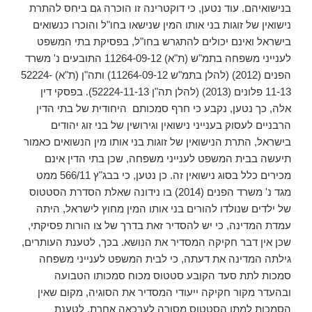
בנישואיהם. עוד נטען, כי דוקטרינה זו הוכרה גם ביחס להתרת
נישואין של זוגות בני אותו המין שנישאו בחו"ל והוכרו כנשואים
בישראל ואינם יכולים להתגרש בחו"ל, בפסיקת בתי המשפט
לענייני משפחה בתמ"ש (ת"א) 11264-09-12 התובעים נ' משרד
הפנים (2012) (להלן בתמ"ש 11264-09-12) ותה"ן (ת"א) 52224-
11-13 פלונים (2013) (להלן תה"ן 52224-11-13). בפסקי דין
אלה, כך נטען, נקבע כי חרף סמכותם היחודית של בתי הדין
הרבניים לעסוק בענייני נישואין וגירושין של בני זוג יהודים
בישראל, התרת הנישואין של זוגות בני אותו מין הנשואים כאמור
תיעשה בבית המשפט לענייני משפחה, שכן בתי הדין אינם
מכירים כלל בסוג נישואין זה. כן נטען, כי בבג"ץ 566/11 ממט
מגד נ' משרד הפנים (2014) בו נידונה שאלת הסדרת הסטטוס
של ילדים שנולדו להורים בני אותו המין מחוץ לישראל, היתה
עמדת המדינה, כי יש להסדיר זאת בדרך של צו הורות פסיקתי,
שכן אין דבר חקיקה המסדיר את הנושא. בכך, לטענת העותרים,
גילתה המדינה את דעתה, כי לבית המשפט לענייני משפחה
סמכות לתת סעד הקובע סטטוס מכוח סמכותו הטבועה
ובהעדר מקור חקיקה ייעודי המסדיר את הסוגיה, מקום שאין
הסמכות למתן הסטטוס מסורה לערכאה אחרת. לטענת