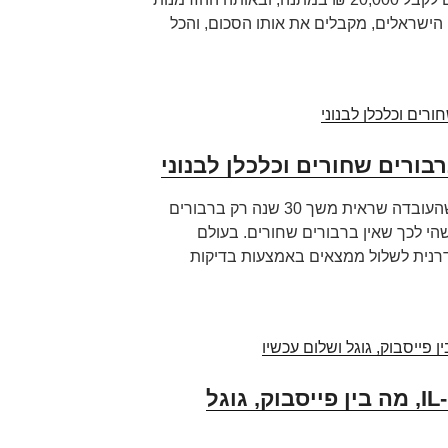
 הישראלים, מקבלים את אותו הסכום, והכל
רבורים שחורים וכלכלן לבנוני
תיאוריית הברבור השחור אומרת, שהעובדה שראית משך 30 שנה רק ברבורים
לשהי לכך שאין ברבורים שחורים. בעולם
רנית לשלול ממצאים באמצעות בדיקות
עו"ד נועם קוריס – IL-DRP, מה בין פייסבוק, גוגל