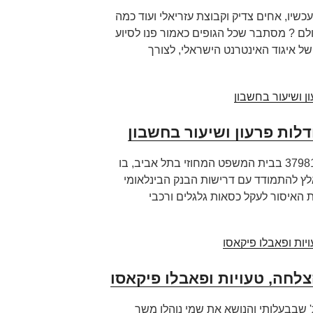
כשיו, אחים צדיק וקבוצת עזריאלי ועוד כמה
לם ? מסתבר שכל הגופים כאמור פנו לסיוע
דלות פרעון ושיעור בחשבון
סיפרתי כאן על תיק פש"ר 37981-09-16 בבית המשפט המחוזי בתל אביב, בו
לץ להתמודד עם דרישות הבנק הבינלאומי
 האיסור לעקל כסאות גלגלים ורכבי
צלחה, טעויות ופאבלו פיקאסו
' שבבעלותי והנושא את שמי נוהלו משך