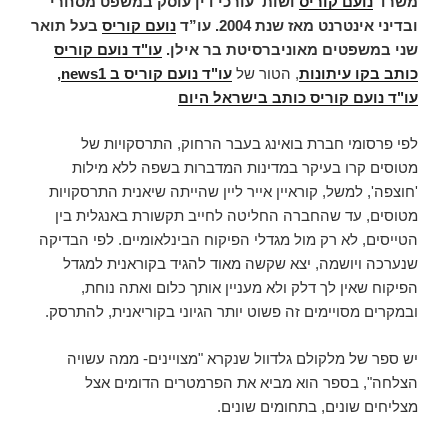
משרד
נועם קוריס
ושות’ עורכי דין עוסק במשפט מסחרי
ובדיני אינטרנט מאז שנת 2004.
עו”ד
נועם קוריס
בעל תואר
שני במשפטים מאוניברסיטת בר אילן.
עו"ד נועם קוריס
כותב בקו עיתונות
, הטור של
עו"ד נועם קוריס ב news1
,
עו"ד נועם קוריס כותב בישראל היום
לפי פרסומי חברת בואינג בעבר הרחוק, התרסקויות של
מטוסים קרו בעיקר במדינות המדברות בשפה ללא מילות
'חוצפה', למשל, קוראיין אייר ליין שהייתה שיאנית התרסקויות
מטוסים, עד שהחברה החליטה לחייב תקשורת באנגלית בין
הטייסים, לא רק מול מגדלי הפיקוח הבינלאומיים. לפי הבדיקה
שנערכה ויושמה, יצא שקשה מאוד להגיד בקוראנית למגדל
הפיקוח שאין לך דלק ולא מעניין אותך כלום ואתה נוחת,
ובמקרים מסויימים זה פשוט יותר הגיוני בקוריאנית, להתרסק.
יש ספר של מלקולם גלדוול שנקרא "מצויינים- ממה עשויה
הצלחה", בספר הוא מביא את הפרמטרים הדומים אצל
מצליחים שונים, בתחומים שונים.