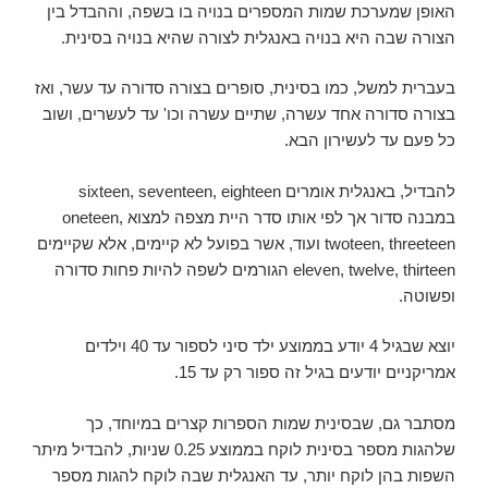
האופן שמערכת שמות המספרים בנויה בו בשפה, וההבדל בין
הצורה שבה היא בנויה באנגלית לצורה שהיא בנויה בסינית.
בעברית למשל, כמו בסינית, סופרים בצורה סדורה עד עשר, ואז
בצורה סדורה אחד עשרה, שתיים עשרה וכו' עד לעשרים, ושוב
כל פעם עד לעשירון הבא.
להבדיל, באנגלית אומרים sixteen, seventeen, eighteen
במבנה סדור אך לפי אותו סדר היית מצפה למצוא oneteen,
twoteen, threeteen ועוד, אשר בפועל לא קיימים, אלא שקיימים
eleven, twelve, thirteen הגורמים לשפה להיות פחות סדורה
ופשוטה.
יוצא שבגיל 4 יודע בממוצע ילד סיני לספור עד 40 וילדים
אמריקניים יודעים בגיל זה ספור רק עד 15.
מסתבר גם, שבסינית שמות הספרות קצרים במיוחד, כך
שלהגות מספר בסינית לוקח בממוצע 0.25 שניות, להבדיל מיתר
השפות בהן לוקח יותר, עד האנגלית שבה לוקח להגות מספר