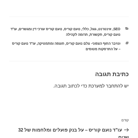
קטגוריות
SEO
,
אינטרנט
,
גוגל
,
כללי
,
נועם קוריס
,
נועם קוריס עורכי דין ומגשרים
,
עו"ד
נועם קוריס
,
תקשורת
,
תרומה לקהילה
תגיות
זנזיבר החוף הצפוני- צלם נועם קוריס
,
חוצפה ומתמטיקה
,
עו"ד נועם קוריס
– על התרסקות מטוסים
כתיבת תגובה
יש
להתחבר למערכת
כדי לכתוב תגובה.
ניווט
הפוסט
קודם
הקודם
עו"ד נועם קוריס – על בנק פועלים ומלחמות של 32
שנים