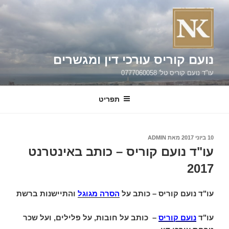
ילוג
תוכן
נועם קוריס עורכי דין ומגשרים
עו"ד נועם קוריס טל' 0777060058
תפריט
פורסם
10 ביוני 2017
מאת
ADMIN
ב
עו"ד נועם קוריס – כותב באינטרנט
2017
עו"ד נועם קוריס – כותב על
הסרה מגוגל
והתיישנות ברשת
עו"ד
נועם קוריס
–
כותב על חובות, על פלילים, ועל שכר