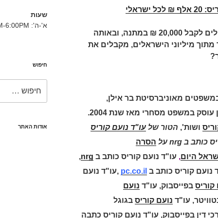
כל ישראלי
שעות
א'-ה': 8:30AM-6:00PM
מה הייתם בוחרים, אם הייתם יכולים לקבל 20,000 ₪ במתנה, ובאותה
מתוך מיליוני הישראלים, מקבלים את
?
חיפוש
חפש:
במשפטים מאוניברסיטת בר אילן,
ושות' עורכי דין עוסק במשפט מסחרי מאז שנת 2004.
וריס
ושות',
הטור של
עו"ד נועם קוריס
אודות האתר
ותב ב nrg על
הסרה
שראל היום
,
עו"ד נועם קוריס כותב ב
nrg
,
 נועם קוריס כותב ב
pc.co.il
,
עו"ד נועם
 קוריס
בפייסבוק,
עו"ד
נועם
טוויטר,
עו"ד
נועם קוריס
בגוגל
כי דין בפייסבוק,
עו"ד נועם קוריס כתבה