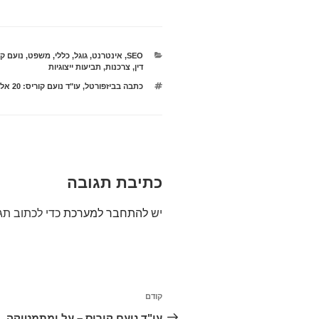
קטגוריות
SEO
,
אינטרנט
,
גוגל
,
כללי
,
משפט
,
נועם קו
דין
,
צרכנות
,
תביעות ייצוגיות
תגיות
כתבה בביזפורטל
,
עו"ד נועם קוריס: 20 אלף ₪ לכל ישראלי
כתיבת תגובה
יש
להתחבר למערכת
כדי לכתוב תג
ניווט
קודם
הפוסט
הקודם
עו"ד נועם קוריס – על ומתמטיקה,