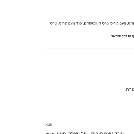
ריס
,
נועם קוריס עורכי דין ומגשרים
,
עו"ד נועם קוריס
,
עורכי
ובה.
הבא
הפוסט
הבא
עו"ד נועם קוריס – על וואלה, נענע, msn