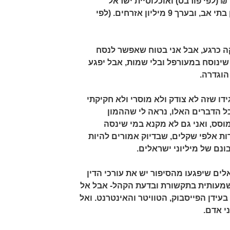
 כ 200 מיליארד ₪ (לפי פורבס) ואוכלוסיית ישראל
מורכבת מקצת פחות משני מיליון בתי אב, ובערך 9 מיליון אזרחים. (לפי
קה כרגע, אבל אני בטוח שאפשר לנסח
שינוסח במעורפל ובלי שמות, אבל יפגע
וגדרה.
ידו שזה לא צודק ולא מוסרי ולא חקיקתי
ל הדברים האלו, נראה לי שההמון
וסס, ואני גם לא מקנא במי שינסה
 אלפי שקלים, שבדיוק אמורים להיות
ם של מיליוני ישראלים.
ים שיפגעו מהסיפור יש את עורכי הדין
שמעותית בתקשורת ובדעת הקהל- אבל אל
עידן הפייסבוק, הטוויטר והאינטרנט. ואל
י אדם.