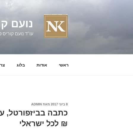
ילוג
תוכן
נועם קו
עו"ד נועם קוריס טל' 060058
ראשי
אודות
בלוג
צרו
פורסם
8 ביוני 2017
מאת
ADMIN
ב
₪ לכל ישראלי