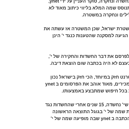
שדה ונחקרה, סוקר העניין על ידי
ynet
,
וסס שמה המלא בליווי כיתוב מאוד לא
ילים ונחקרה במשטרה.
ד משטרת ישראל, שכן המשטרה אז עשתה את
גיעה למסקנה שהטענות כנגד י' הינן
 לפרסם את דבר החשדות והחקירה של י',
עצם לא היה בכתבה שום הוצאת דיבה.
רנט חזק במיוחד, הכי חזק בישראל נכון
 מכירים, מאוד אוהב את הפרסומים ב
ynet
 בכל חיפוש שמתבצע באמצעותו.
יוצא מכך, שהיום, 15 שנים אחרי שי' נחשדה, 15 שנים אחרי שהחשדות נגד
את שמה של י' בגוגל התוצאה הראשונה
הכתבה ב
ynet
שבה מופיעה שמה של י'