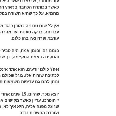
עוד מסתבר, שבזמנו כאשר היא נח
כאשר בכותרת הכתבה ב
ynet
התנ
מחמיא, על כך שהיא חשודה בפל
אין לי' שום טרוניה כמובן כנג
עבודתה, בדקה טענות ועד מהרה ה
עורבא ופרח ואין בהן כלום.
בזמנו גם, ובזמן אמת, היה סביר
והחקירה באמת התקיימה, כך שב
Ynet
כולנו יודעים, הוא אתר אינט
לכתיבת שורות אלו. גוגל שכולנו
ונותן להם גם עדיפות משמעותית
י' הופרכו, עדיין כאשר מקישים 
שגוגל מפנה אליה, היא איך לא, 
ועובדת החשדות נגדה.