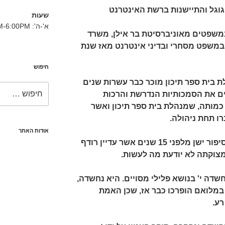
 גוגל והתיישנות ברשת האינטרנט
שעות
א'-ה': 8:30AM-6:00PM
משפטים מאוניברסיטת בר אילן, משרד
ק במשפט מסחרי ובדיני אינטרנט מאז שנת
חיפוש
ת בית ספר תיכון מוכר כבר עשרות שנים
חפש:
ם את הסמכותיות הנדרשת והרכות
כמותה, שמנהלת בית ספר תיכון ואשר
ו תחת ניהולה.
אודות האתר
י' הגיעה אלי להתייעצות בנוגע לסיפור ישן מלפני 15 שנים אשר עדיין רודף
מצוקתה לא יודעת מה לעשות.
, לפני 15 שנים, נחשדה י' בנושא פלילי מסויים. היא נחשדה,
מלואם הופרכו כבר אז, שכן האמת
ע.