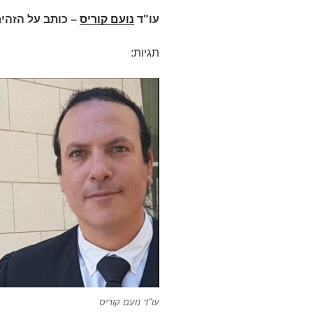
עו"ד
נועם קוריס
– כותב על הזהי
תגיות:
עו"ד נועם קוריס