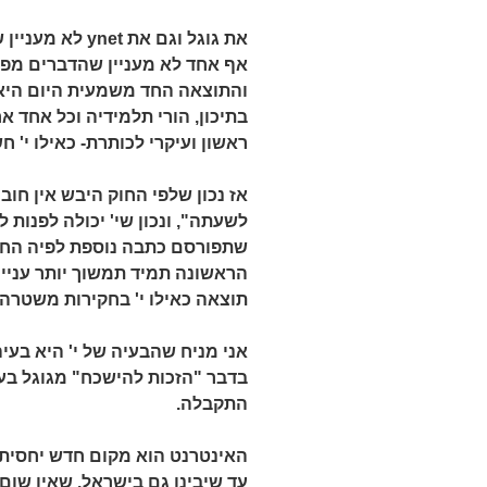
את גוגל וגם את
ynet
לא מעניין ש
אף אחד לא מעניין שהדברים מפור
והתוצאה החד משמעית היום היא, 
בתיכון, הורי תלמידיה וכל אחד 
ראשון ועיקרי לכותרת- כאילו י' חש
אז נכון שלפי החוק היבש אין חוב
לשעתה", ונכון שי' יכולה לפנות ל
שתפורסם כתבה נוספת לפיה החשד
הראשונה תמיד תמשוך יותר עניי
תוצאה כאילו י' בחקירות משטרה.
אני מניח שהבעיה של י' היא בעי
בדבר "הזכות להישכח" מגוגל בע
התקבלה.
האינטרנט הוא מקום חדש יחסית, א
עד שיבינו גם בישראל, שאין שום 