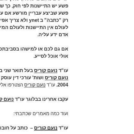
פשע יש התיישנות לפי חוק, כך
רק "כתבה" ב
ynet
ולא צריך אפיל
לעולם אין התיישנות ולעולם המיד
אדם ידע עליה.
אם גם לכם או למישהו בסביבתכם
אולי אוכל לסייע.
עו"ד
נועם קוריס
בעל תואר שני ב
נועם קוריס
ושות' עורכי דין עוס
2004.
עו"ד
נועם קוריס
הצטרפו אלינ
עקבו אחרינו בבלוגר עו"ד
נועם ק
ועוד כמה מאמרים שכתבתי:
עו"ד
נועם קוריס
–
כותב על חובות