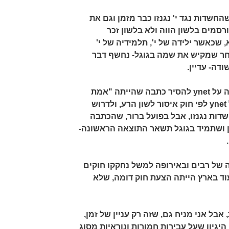
החשדות נגד י' נגנזו כבר מזמן וגם את
סמים בלשון הווה ולא בלשון זכר
שכאשר ילידה של י', תלמידיה של י'
אחר שמקיש את שמה בגוגל- נחשף דבר
ודה- עדיין.
ה על
ynet
להסיר כתבה שהייתה "אמת
ynet
לפי חוק איסור לשון הרע, ולדרוש
ות נגנזו, אבל בפועל ברור, שהכתבה
ן ושתמיד בגוגל תשאר התוצאה הראשונה-
ה של רבים ובאירופה למשל נחקקו חוקים
וד בארץ הייתה הצעת חוק דומה, שלא
בל אני מניח גם, שזה רק עניין של זמן,
היגיון שעל עבירות חמורות ונוראיות מסוג