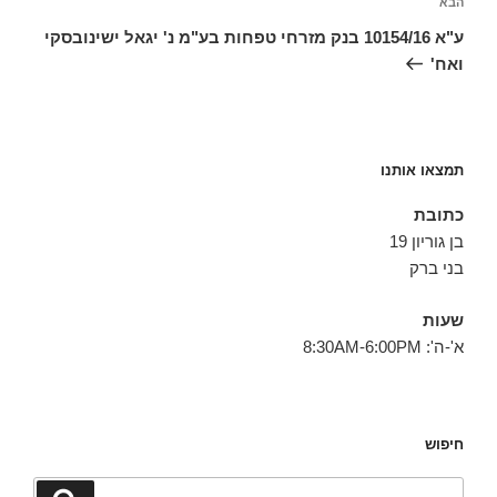
הפוסט
הבא
הבא
ע"א 10154/16 בנק מזרחי טפחות בע"מ נ' יגאל ישינובסקי
ואח'
תמצאו אותנו
כתובת
בן גוריון 19
בני ברק
שעות
א'-ה': 8:30AM-6:00PM
חיפוש
חפש:
חיפוש