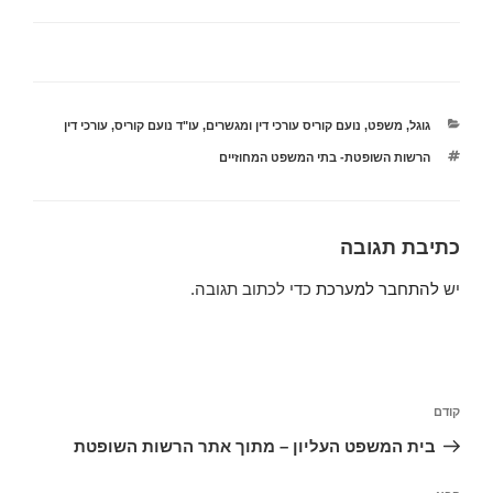
קטגוריות
גוגל
,
משפט
,
נועם קוריס עורכי דין ומגשרים
,
עו"ד נועם קוריס
,
עורכי דין
תגיות
הרשות השופטת- בתי המשפט המחוזיים
כתיבת תגובה
יש
להתחבר למערכת
כדי לכתוב תגובה.
ניווט
הפוסט
קודם
הקודם
בית המשפט העליון – מתוך אתר הרשות השופטת