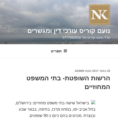
ילוג
תוכן
נועם קוריס עורכי דין ומגשרים
עו"ד נועם קוריס טל' 0777060058
תפריט
פורסם
26 במאי 2017
מאת
ADMIN
ב
הרשות השופטת- בתי המשפט
המחוזיים
בישראל שישה בתי משפט מחוזיים: בירושלים,
בתל אביב-יפו, במחוז מרכז, בחיפה, בבאר שבע
ובנצרת. מכהנים בהם כיום כ-‏90 שופטים.