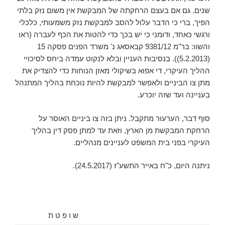
שנים. גם אם בעצם הרחקתה של המבקשת אין משום נזק בלתי
הפיך, ברי כי הדבר עלול להסב למבקשת נזק משמעותי, כלכלי
ורגשי כאחד, ודומני כי יש בכך כדי להטות את הכף לעברה (ראו
והשוו: בר"מ 9381/12 קבאסאג נ' משרד הפנים פסקה 15
(5.2.2013)). בנסיבות העניין ובלא לנקוט עמדה ביחס לסיכויי
ההליך העיקרי, די אפוא בשיקולי מאזן הנוחות כדי להצדיק את
מתן צו הביניים ולאפשר למבקשת להיות נוכחת בהליך המתנהל
בעניינה ועד שזה יוכרע.
סוף דבר, הערעור מתקבל. ניתן בזה צו ביניים האוסר על
הרחקת המבקשת מן הארץ, וזאת עד למתן פסק דין בהליך
העיקרי בפני בית המשפט לעניינים מנהליים.
ניתנה היום, ‏כ"ח באייר התשע"ז (‏24.5.2017).
ש ו פ ט ת