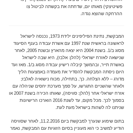
פשיטיצקי) מאותו יום, שדחתה את בקשתה לביטול צו
ההרחקה שהוצא נגדה.
המבקשת, נתינת הפיליפינים ילידת 1973, נכנסה לישראל
לראשונה בראשית שנת 1997 עם אשרת עבודה בענף הסיעוד
מסוג ב/1. בשנת 2004 היא יצאה מהארץ ובשנת 2005, לאחר
שנישאה לאזרח ישראלי (להלן: אלבז), היא שבה לישראל
באשרת תייר, ובהמשך קיבלה רישיון עבודה מסוג ב/1. מאז ועד
היום ניסתה המבקשת להסדיר את מעמדה באמצעות הליך
מדורג – ללא הצלחה. כך, בתחילה, מכוח נישואיה לאלבז;
ולאחר שהשניים התגרשו, על סמך מערכת יחסים שניהלה עם
אזרח ישראלי אחר (להלן: סוויסה), שאותו הכירה בשנת 2007 או
בסמוך לכך. מכל מקום, עד לשנת 2016 הוארכו הרישיונות
שניתנו לה לשהות בישראל מעת לעת.
בתום שימוע שנערך למבקשת ביום 11.2.2016, לאחר שסוויסה
הודיע למשיב כי הוא מעוניין בסיום הזוגיות עם המבקשת, נאמר