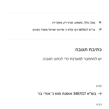
קטגוריות
גוגל
,
כללי
,
משפט
,
עורכי דין
,
פסקי דין
תגיות
בר"מ 3876/17 ויקי קליזו נ' מדינת ישראל משרד הפנים
כתיבת תגובה
יש
להתחבר למערכת
כדי לכתוב תגובה.
ניווט
הפוסט
קודם
הקודם
בש"א 3457/17 אוסנת מזוז נ' אודי בר
הפוסט
הבא