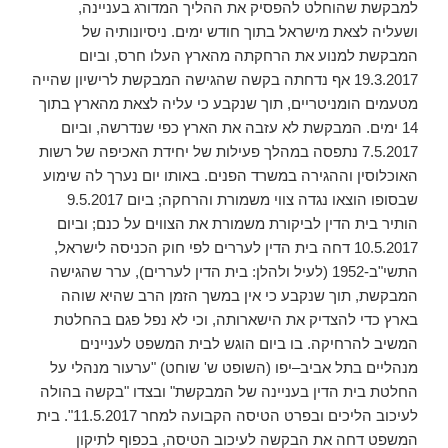
למבקשת שהוחלט להפסיק את ההליך המדורג בעניינה,
ושעליה לצאת מישראל בתוך חודש ימים. ניסיונותיה של
המבקשת למנוע את הרחקתה מהארץ העלו חרס, וביום
19.3.2017 אף נדחתה בקשה שהגישה המבקשת לרישיון שהייה
מטעמים הומניטריים, תוך שנקבע כי עליה לצאת מהארץ בתוך
14 ימים. המבקשת לא עזבה את הארץ כפי שנדרשה, וביום
7.5.2017 נתפסה במהלך פעילות של יחידת האכיפה של רשות
האוכלוסין וההגירה במשרד הפנים. באותו יום נערך לה שימוע
שבסופו הוצאו נגדה צווי משמורת והרחקה; ביום 9.5.2017
הותיר בית הדין לביקורת משמורת את הצווים על כנם; וביום
10.5.2017 דחה בית הדין לעררים לפי חוק הכניסה לישראל,
התשי"ב-1952 (לעיל ולהלן: בית הדין לעררים), ערר שהגישה
המבקשת, תוך שנקבע כי אין במשך הזמן הרב שהיא שוהה
בארץ כדי להצדיק את הישארותה, וכי לא נפל פגם בהחלטת
המשיב להרחיקה. בו ביום הוגש לבית המשפט לעניינים
מנהליים בתל אביב–יפו (השופט ש' שוחט) "ערעור מנהלי על
החלטת בית הדין בעניינה של המבקשת" ובצדו "בקשה בהולה
לעיכוב הליכים ובפרט הטיסה הקבועה למחר 11.5.2017". בית
המשפט דחה את הבקשה לעיכוב הטיסה, בכפוף לתיקון