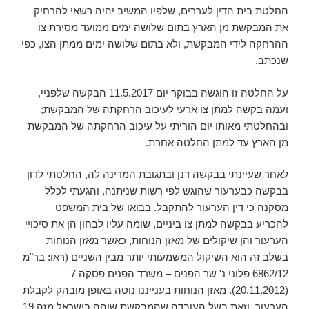
החלטת בית הדין לעררים, שלפיו המשיב יהיה רשאי להרחיק
את המבקשת מן הארץ בתום שלושה ימים ממועד מסירת צו
ההרחקה לידי המבקשת, ולא בתום שלושה ימים ממתן הצו, כפי
שנכתב.
על החלטה זו הוגשה בבוקר יום 11.5.2017 הבקשה שלפניי,
ועמה בקשה למתן צו ארעי לעיכוב הרחקתה של המבקשת;
ובהחלטתי מאותו יום הוריתי על עיכוב הרחקתה של המבקשת
מן הארץ עד למתן החלטה אחרת.
לאחר שעיינתי בבקשה דנן ובתגובת המדינה לה, החלטתי לדון
בבקשה כבערעור שהוגש לפי רשות שניתנה, והגעתי לכלל
מסקנה כי דין הערעור להתקבל. בבואו של בית המשפט
להכריע בבקשה למתן צו ביניים, שומה עליו לבחון הן את סיכויי
הערעור והן שיקולים של מאזן הנוחות, כאשר מאזן הנוחות
בשלב זה הוא השיקול המשמעותי יותר מבין השניים (ראו: בר"מ
6862/12 פלוני נ' שר הפנים – משרד הפנים פסקה 7
(20.11.2012). מאזן הנוחות בענייננו נוטה באופן מובהק לקבלת
הערעור, וזאת בשל העובדה שהמבקשת שוהה בישראל מזה 19