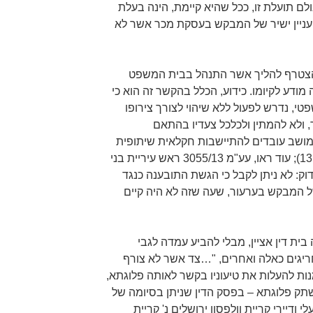
ולם תועלת זו, ככל שהיא קיימת, הינה בעלת
ש עניין ישיר של המבקש בעסקת מכר אשר לא
הצטרף להליך אשר התנהל בבית המשפט
 מודע לקיומו. כידוע, הכלל בהקשר זה הוא כי
שפטי, נדרש לפעול ללא שיהוי לצורך צירופו
, ולא להמתין ולכלכל צעדיו בהתאם
ת" (ע"א 7603/11 עולש מושב עובדים להתיישבות חקלאית שיתופית
בע"מ נ' שטילמן, פיסקה 3 (13.5.2012); עוד ראו, עע"מ 3055/13 ראש עיריית בני
 חורוזובסקי (27.10.2013)). ודוק: לא ניתן לקבל כי הגשת התובענה כנגד
ר של המבקש בערעור, שעה שזה לא היה קיים
ת דין אציין, מבלי להביע עמדה לגבי
ריגים כאלה ואחרים, "…צד אשר לא צורף
נות להעלות את טיעוניו בקשר לאותה פלוגתא,
השתק פלוגתא – בפסק הדין שניתן בסיומה של
 686/02 עמותת בעלי ודיירי קריית וולפסון ירושלים נ' קריית