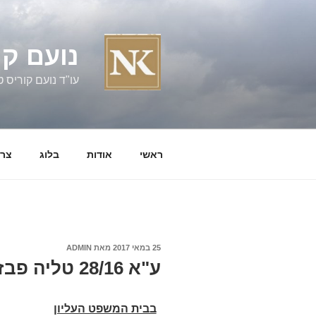
ילוג
תוכן
נועם קו
עו"ד נועם קוריס טל' 060058
ראשי
אודות
בלוג
צרו
פורסם
25 במאי 2017
מאת
ADMIN
ב
ע"א 28/16 טליה פבזנר נ' יונתן שפר ואח'
בבית המשפט העליון