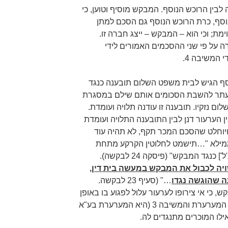
בין הרוכש הנוסף. המבקש מוסיף וטוען, כי
סף, כרת הרוכש הנוסף גם הסכם למתן
מת; וכי הוא – המבקש – ייצג חברה זו.
 על פי שני ההסכמים האמורים לידי
 המשיבה 4.
סף הגיש לבית משפט השלום תובענה כנגד
המשיבה 4, ובגדרה עתר להשבת הסכומים אותם שילם במסגרת
ם נזקיו. תובענה זו עודנה תלויה ועומדת.
 הערעור דנן לבין התובענה התלויה ועומדת
 ויוחלט שהסכם המכר תקף, לא תהיה עוד
ממילא "…תישמט לחלוטין הקרקע מתחת
תביעת המשיב 7 [הרוכש הנוסף – ג'ל'] כנגד המבקש" (פיסקה 24 לבקשה).
ויה לכבול את המבקש במעשה בית דין,
ה שהוגשה נגדו
…" (סעיף 23 לבקשה.
 כי אי צירופו לערעור עלול לפגוע בו באופן
ישיר וכי יש מקום להורות על צירופו. המערערת והמשיבה 3 (היא המערערת בע"א