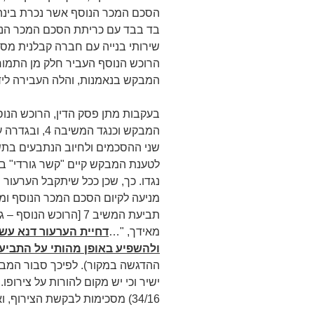
הסכם המכר הנוסף אשר נכרת בינה ל
בד בבד עם כריתת הסכם המכר הנו
שירותי בנייה עם חברה קבלנית מסוי
הרוכש הנוסף העביר חלק מן התמורה
המבקש בנאמנות, והלה העבירה לידי
בעקבות מתן פסק הדין, הרוכש הנו
המבקש וכנגד 
שני ההסכמים ולחיוב הנתבעים בתשלו
לטענת המבקש קיים "קשר גורדי" בין
נגדו. כך, שכן ככל שיתקבל הערעור
מניעה לקיום הסכם המכר הנוסף ו
מאידך, "…
דחיית הערעור דנא עש
ולהשפיע באופן מהותי על התביע
ההדגשה במקור). לפיכך סבור המבקש,
34/16) מסכימות לבקשת הצירוף, ואילו המוכרים מתנגדים לה.