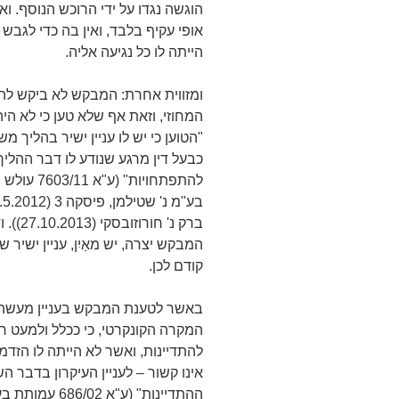
הוגשה נגדו על ידי הרוכש הנוסף. וא
אופי עקיף בלבד, ואין בה כדי לגב
הייתה לו כל נגיעה אליה.
ומזווית אחרת: המבקש לא ביקש ל
המחוזי, וזאת אף שלא טען כי לא היה
"הטוען כי יש לו עניין ישיר בהליך מ
כבעל דין מרגע שנודע לו דבר ההליך
להתפתחויו
ברק נ'
המבקש יצרה, יש מאַיִן, עניין ישי
קודם לכן.
באשר לטענת המבקש בעניין מעשה בי
המקרה הקונקרטי, כי ככלל ולמעט ח
להתדיינות, ואשר לא הייתה לו הזדמ
אינו קשור – לעניין העיקרון בדבר 
ההתדיינות" (ע"א