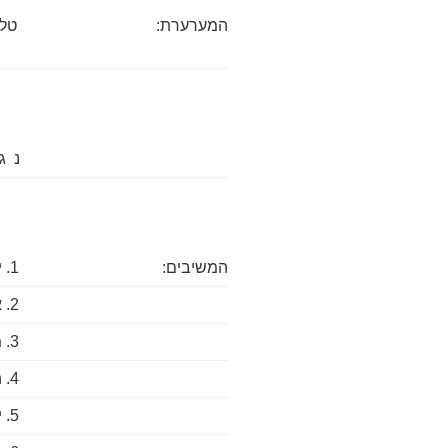
המערערת:
טלי
נ ג
המשיבים:
1. יונתן שפר
2. איתי אופטובסקי
3. מיכאלה כספי
4. הדס גזי
5. יפית הודיה מלכה