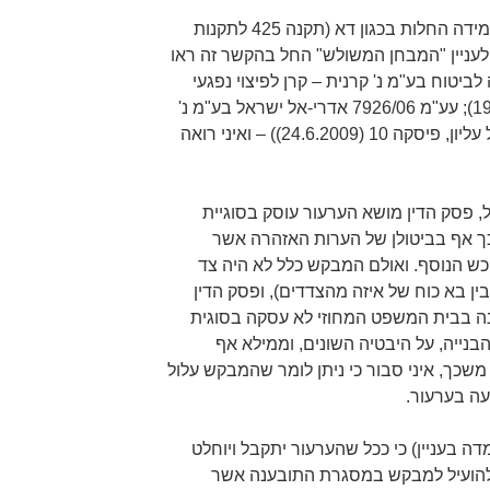
בחנתי את הבקשה על רקע אמות המידה החלות בכגון דא (תקנה 425 לתקנות
ר הדין האזרחי, התשמ"ד-1984. לעניין "המבחן המשולש" החל בהקשר זה ראו
39 אליהו חברה לביטוח בע"מ נ' קרנית – קרן לפיצוי נפגעי
תאונות דרכים, פ"ד מה(5) 457 (1991); עע"מ 7926/06 אדרי-אל ישראל בע"מ נ'
הוועדה המקומית לתכנון ולבניה גליל עליון, פיסקה 10 (24.6.2009)) – ואיני רואה
 פסק הדין מושא הערעור עוסק בסוגיית
כך אף בביטולן של הערות האזהרה אשר
כש הנוסף. ואולם המבקש כלל לא היה צד
ין בא כוח של איזה מהצדדים), ופסק הדין
ענה בבית המשפט המחוזי לא עסקה בסוגית
נייה, על היבטיה השונים, וממילא אף
 משכך, איני סבור כי ניתן לומר שהמבקש עלול
עה בערעור.
מדה בעניין) כי ככל שהערעור יתקבל ויוחלט
להועיל למבקש במסגרת התובענה אשר