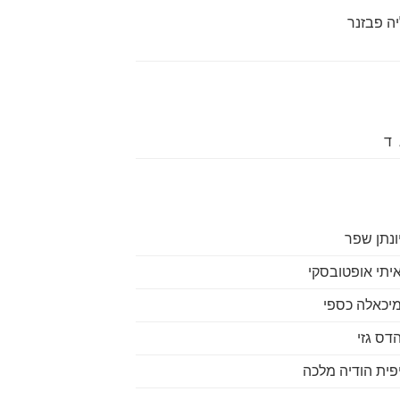
ה פבזנר
 ד