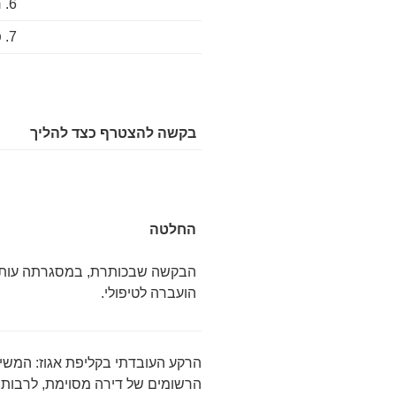
6. ראובן סער
7. פורמלי די נפי פצ'יפיקו
בקשה להצטרף כצד להליך
החלטה
הבקשה שבכותרת, במסגרתה עותר
הועברה לטיפולי.
הרשומים של דירה מסוימת, לרבות זכו