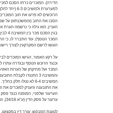
הדירה). המוכרים כרתו הסכם למכיר
למערערת ולמשיב
הרוכשים לא פרעו את חוב המוכרים
הסבו את החוב (והמשכנתא) על שמ
המכר הנוסף). עוד התברר לו, כי ה
הוגשו לרשם המקרקעין לצורך רישום
על רקע האמור, הגישו המוכרים לב
וכנגד הרוכש הנוסף ובגדרה עתרו ל
המכר ועל מחיקתן של הערות האזה
והמשיבה 3 התנגדו לקבלת ה
את התובענה והעניק למוכרים את הס
ערעור על פסק הדין (ע"א 34/16), ושני הערעורים צפויים להידון במאוחד.