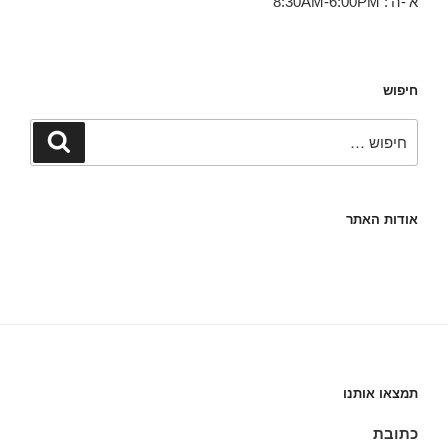
א'-ה': 8:30AM-6:00PM
חיפוש
חפש:
חיפוש
אודות האתר
תמצאו אותנו
כתובת