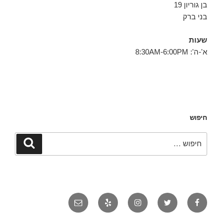
בן גוריון 19
בני ברק
שעות
א'-ה': 8:30AM-6:00PM
חיפוש
חפש:
חיפוש
פייסבוק
טוויטר
אינסטגרם
יאלפ
אימייל