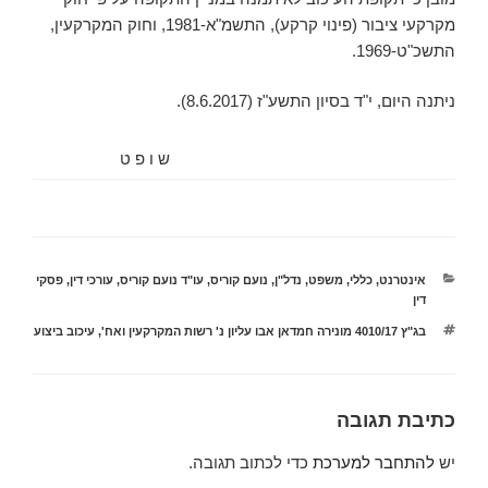
מקרקעי ציבור (פינוי קרקע), התשמ"א-1981, וחוק המקרקעין,
התשכ"ט-1969.
ניתנה היום, ‏י"ד בסיון התשע"ז (‏8.6.2017).
ש ו פ ט
קטגוריות
אינטרנט
,
כללי
,
משפט
,
נדל"ן
,
נועם קוריס
,
עו"ד נועם קוריס
,
עורכי דין
,
פסקי
דין
תגיות
בג"ץ 4010/17 מונירה חמדאן אבו עליון נ' רשות המקרקעין ואח'
,
עיכוב ביצוע
כתיבת תגובה
יש
להתחבר למערכת
כדי לכתוב תגובה.