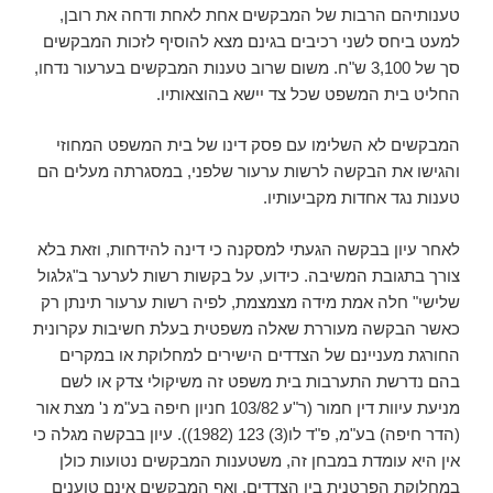
טענותיהם הרבות של המבקשים אחת לאחת ודחה את רובן,
למעט ביחס לשני רכיבים בגינם מצא להוסיף לזכות המבקשים
סך של 3,100 ש"ח. משום שרוב טענות המבקשים בערעור נדחו,
החליט בית המשפט שכל צד יישא בהוצאותיו.
המבקשים לא השלימו עם פסק דינו של בית המשפט המחוזי
והגישו את הבקשה לרשות ערעור שלפני, במסגרתה מעלים הם
טענות נגד אחדות מקביעותיו.
לאחר עיון בבקשה הגעתי למסקנה כי דינה להידחות, וזאת בלא
צורך בתגובת המשיבה. כידוע, על בקשות רשות לערער ב"גלגול
שלישי" חלה אמת מידה מצמצמת, לפיה רשות ערעור תינתן רק
כאשר הבקשה מעוררת שאלה משפטית בעלת חשיבות עקרונית
החורגת מעניינם של הצדדים הישירים למחלוקת או במקרים
בהם נדרשת התערבות בית משפט זה משיקולי צדק או לשם
מניעת עיוות דין חמור (ר"ע 103/82 חניון חיפה בע"מ נ' מצת אור
(הדר חיפה) בע"מ, פ"ד לו(3) 123 (1982)). עיון בבקשה מגלה כי
אין היא עומדת במבחן זה, משטענות המבקשים נטועות כולן
במחלוקת הפרטנית בין הצדדים, ואף המבקשים אינם טוענים