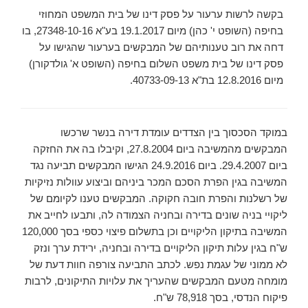
בקשה לרשות ערעור על פסק דינו של בית המשפט המחוזי
בחיפה (השופט י' כהן) מיום 19.1.2017 בע"א 27348-10-16, בו
דחה את רוב טענותיהם של המבקשים בערעור שהגישו על
פסק דינו של בית משפט השלום בחיפה (השופט א' גולדקורן)
מיום 12.8.2016 בת"א 40733-09-13.
במוקד הסכסוך בין הצדדים עומדת דירה בנשר שרכשו
המבקשים מהמשיבה ביום 27.8.2004, וקיבלו בה את החזקה
ביום 29.4.2007. ביום 24.9.2016 הגישו המבקשים תביעה נגד
המשיבה בגין הפרת הסכם המכר ביניהם וביצוע עוולות נזיקיות
של רשלנות והפרת חובה חקוקה. המבקשים טענו לקיומם של
ליקויי בניה שונים בדירה ובחניה הצמודה לה, ותבעו לחייב את
המשיבה בתיקון הליקויים וכן בתשלום פיצוי כספי בסך 120,000
ש"ח בגין עלות תיקון הליקויים בדירה ובחניה, ירידת ערך ונזק
לא ממוני של עגמת נפש. לכתב התביעה צורפה חוות דעת של
מומחה מטעם המבקשים שהעריך את עלויות התיקונים, לרבות
פיקוח הנדסי, בסך 78,918 ש"ח.