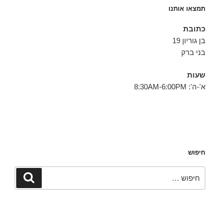
תמצאו אותנו
כתובת
בן גוריון 19
בני ברק
שעות
א'-ה': 8:30AM-6:00PM
חיפוש
חפש:
חיפוש