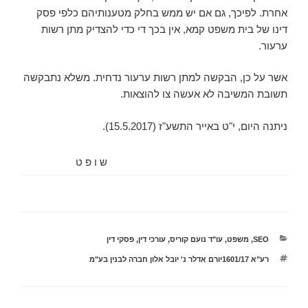
אחרת. לפיכך, גם אם יש ממש בחלק מטענותיהם כלפי פסק
דינו של בית משפט קמא, אין בכך די כדי להצדיק מתן רשות
ערעור.
אשר על כן, הבקשה למתן רשות ערעור נדחית. משלא נתבקשה
תשובת המשיבה לא אעשה צו להוצאות.
ניתנה היום, ‏י"ט באייר התשע"ז (‏15.5.2017).
ש ו פ ט
קטגוריות
SEO
,
משפט
,
עו"ד נועם קוריס
,
עורכי דין
,
פסקי דין
תגיות
רע"א 1601/17יורם אדלר נ' יובל אלון חברה לבנין בע"מ