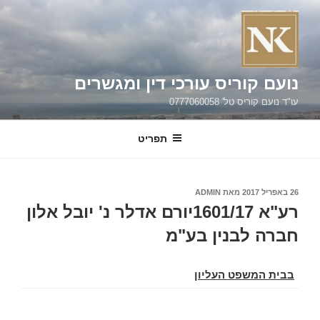
ילוג
תוכן
נועם קוריס עורכי דין ומגשרים
עו"ד נועם קוריס טל' 0777060058
תפריט
פורסם
26 באפריל 2017
מאת
ADMIN
ב
רע"א 1601/17יורם אדלר נ' יובל אלון
חברה לבנין בע"מ
בבית המשפט העליון