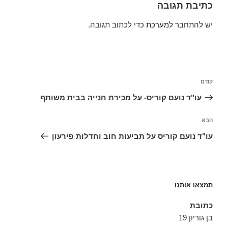
כתיבת תגובה
יש
להתחבר למערכת
כדי לכתוב תגובה.
ניווט
הפוסט
קודם
הקודם
עו"ד נועם קוריס- על מכירת חנייה בבית משותף
הפוסט
הבא
הבא
עו"ד נועם קוריס על תביעות חוב וחדלות פירעון
תמצאו אותנו
כתובת
בן גוריון 19