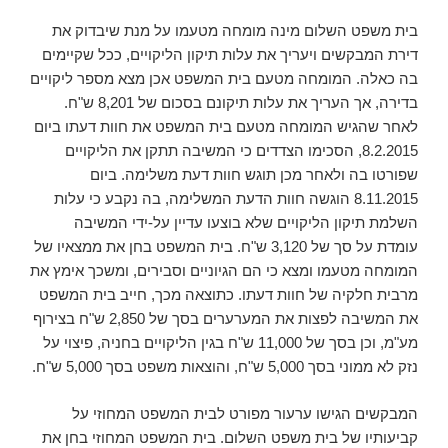
בית משפט השלום מינה מומחה מטעמו על מנת שיבדוק את
דירת המבקשים ויעריך את עלות תיקון הליקויים, ככל שקיימים
בה כאלה. המומחה מטעם בית המשפט אכן מצא מספר ליקויים
בדירה, אך העריך את עלות תיקונם בסכום של 8,201 ש"ח.
לאחר שהגיש המומחה מטעם בית המשפט את חוות דעתו ביום
8.2.2015, הסכימו הצדדים כי המשיבה תתקן את הליקויים
שפורטו בה ולאחר מכן תוגש חוות דעת משלימה. ביום
8.11.2015 הוגשה חוות הדעת המשלימה, בה נקבע כי עלות
השלמת תיקון הליקויים שלא בוצעו עדיין על-ידי המשיבה
עומדת על סך של 3,120 ש"ח. בית המשפט בחן את ממצאיו של
המומחה מטעמו ומצא כי הם הגיוניים וסבירים, ומשכך אימץ את
מרבית חלקיה של חוות דעתו. כתוצאה מכך, חייב בית המשפט
את המשיבה לפצות את המערערים בסך של 2,850 ש"ח בצירוף
מע"מ, וכן בסך של 11,000 ש"ח בגין הליקויים בחניה, פיצוי על
נזק לא ממוני בסך 5,000 ש"ח, והוצאות משפט בסך 5,000 ש"ח.
המבקשים הגישו ערעור מפורט לבית המשפט המחוזי על
קביעותיו של בית משפט השלום. בית המשפט המחוזי בחן את