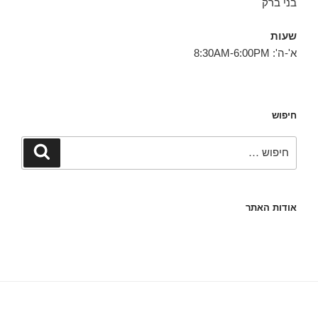
בני ברק
שעות
א'-ה': 8:30AM-6:00PM
חיפוש
חפש:
חיפוש
אודות האתר