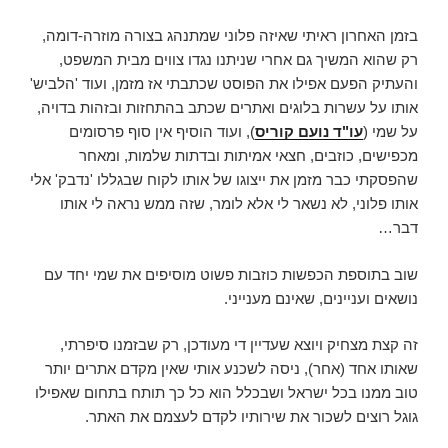
בזמן האחרון ראיתי שאיזה פלוני שמתנהג בצורה מוזרה-דומה,
רק שהוא המשיך גם אחרי שניתנו נגדו צווים מבית המשפט,
והעתיק הפעם אפילו את הפוסט שכתבתי אז מזמן, ועוד 'הלביש'
אותו על עשרות בלוגים ואתרים שכתב בהתחזות ובזהות בדויה,
על שמי (
עו"ד נועם קוריס
), ועוד הוסיף אין סוף פרסומים
מכפישים, כוזבים, חצאי אמיתות ובדתות שלמות, ומאחר
שהפסקתי כבר מזמן את ייצוגו של אותו לקוח שבגללו 'נדבק' אלי
אותו פלוני, לא נשאר לי אלא לומר, שזה ממש נראה לי אותו
דבר…
שוב בתוספת הכפשות כוזבות פשוט מוסיפים את שמי יחד עם
נושאים ועניינים, שאינם מענייני.
זה קצת מצחיק ויוצא שעדיין די מעודכן, רק שבזמנו סיפרתי,
שאותו אחד (אחר), ניסה לשכנע אותי שאין מקדם אתרים יותר
טוב ממנו בכל ישראל ושבכלל הוא כל כך תותח בתחום שאפילו
גוגל רוצים לשכור את שירותיו לקדם לעצמם את האתר.