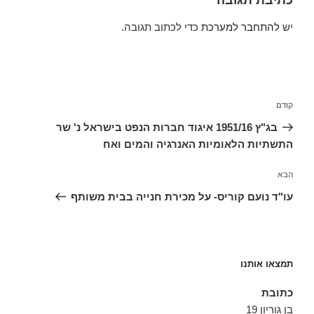
כתיבת תגובה
יש
להתחבר למערכת
כדי לכתוב תגובה.
ניווט
הפוסט
קודם
הקודם
בג"ץ 1951/16 איגוד חברות הנפט בישראל נ' שר
התשתיות הלאומיות האנרגיה והמים ואח
הפוסט
הבא
הבא
עו"ד נועם קוריס- על מכירת חנייה בבית משותף
תמצאו אותנו
כתובת
בן גוריון 19