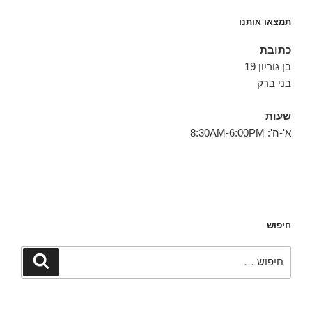
תמצאו אותנו
כתובת
בן גוריון 19
בני ברק
שעות
א'-ה': 8:30AM-6:00PM
חיפוש
חפש:
חיפוש