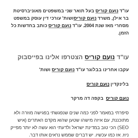
עו"ד
נועם קוריס
בעל תואר שני במשפטים מאוניברסיטת
בר אילן, משרד
נועם קוריס
ושות' עורכי דין עוסק במשפט
מסחרי מאז שנת 2004. עו"ד
נועם קוריס
כותב בחדשות כל
הזמן.
עו"ד
נועם קוריס
הצטרפו אלינו בפייסבוק
עקבו אחרינו בבלוגר עו"ד
נועם קוריס
ושות'
בלינקדין
נועם קוריס
נועם קוריס
בקפה דה מרקר
סיפרתי במאמר לפני כמה שנים שנפגשתי בפגישה מוזרה ולא
מתוכננת, עם איזה מישהו שטען שהוא מקדם האתרים (איש
SEO) הכי טוב במדינת ישראל ולדעתי הוא עשה לא יותר מפייק
ניוז. אז כמו עכשיו. יש דברים שממש נראים אותו דבר.