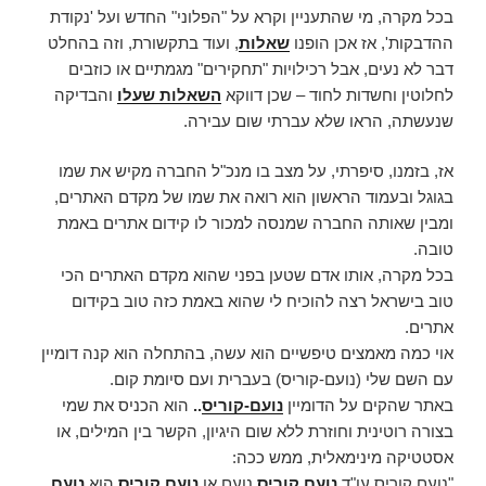
בכל מקרה, מי שהתעניין וקרא על "הפלוני" החדש ועל 'נקודת
ההדבקות', אז אכן הופנו
שאלות
, ועוד בתקשורת, וזה בהחלט
דבר לא נעים, אבל רכילויות "תחקירים" מגמתיים או כוזבים
לחלוטין וחשדות לחוד – שכן דווקא
השאלות שעלו
והבדיקה
שנעשתה, הראו שלא עברתי שום עבירה.
אז, בזמנו, סיפרתי, על מצב בו מנכ"ל החברה מקיש את שמו
בגוגל ובעמוד הראשון הוא רואה את שמו של מקדם האתרים,
ומבין שאותה החברה שמנסה למכור לו קידום אתרים באמת
טובה.
בכל מקרה, אותו אדם שטען בפני שהוא מקדם האתרים הכי
טוב בישראל רצה להוכיח לי שהוא באמת כזה טוב בקידום
אתרים.
אוי כמה מאמצים טיפשיים הוא עשה, בהתחלה הוא קנה דומיין
עם השם שלי (נועם-קוריס) בעברית ועם סיומת קום.
באתר שהקים על הדומיין
נועם-קוריס
..
הוא הכניס את שמי
בצורה רוטינית וחוזרת ללא שום היגיון, הקשר בין המילים, או
אסטטיקה מינימאלית, ממש ככה:
"נועם קוריס עו"ד
נועם קוריס
נועם או
נועם קוריס
הוא
נועם