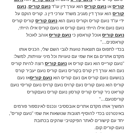
קוריס
או
נועם קוריס
הוא עורך דין עו"ד
נועם קוריס
,
נועם
קוריס
הוא עורך דין מגניב משרד עורכי דין נ. קוריס הוקם על
ידי עו"ד נועם קוריס וקוריס נועם הוא
נועם קוריס
קוריס קוריס
נועם נועם אילו הייתי נועם קוריס או נועם קוריס אילו הייתי,
נועם קוריס
אוכל קוראסון כי
נועם קוריס
אוהב לאכול
קוראסנים…"
בכדי לתפוס גם תוצאות טועות לגבי השם שלי, הכניס אותו
מקדם אתרים גם את שמי עם טעויות וכל מיני עוויתות, למשל:
"נועם קורייס הוא נעם קוריס או
נועם קוריס
רוצה להיות קוריס
נעם הוא עורך דין קורס בקוריס נועם קוריס נועם יעביר קורס
בנושעם נועם קוריס אם נעם קוריס הוא
נועם קוריס
אז נעם
קוריס הוא נועם קוריס נעם קרויס נועם קרויס נועם קוריסי נועם
קוריאט ניר קוריס קוריס קורסון נועם קוריס נועםקוריס
קוריסנועם…"
המשיך אותו מקדם אתרים אובססיבי ונכנס לאינספור פורמים
באינטרנט בכדי להוסיף תגובות שנושאות את שמי "נועם קוריס",
יחד עם קישורים לאתר הפיקטיבי שהקים בכתובת
נועם-קוריס.קום.