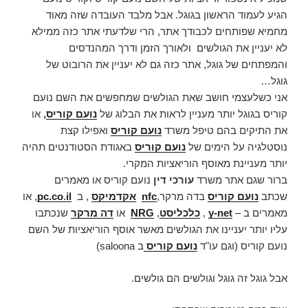
הגיע לעמוד הראשון בגוגל. אבל מלבד העובדה שזה מאוד
מחמיא שפותחים לכבודך אתר, הרי שלדעתי אתר כזה ממילא
לא יעניין את הגולשים ולאורך הזמן ודרך המהנדסים
והמפתחים של גוגל, אתר כזה גם לא יעניין את הרובוט של
גוגל…
אני כשלעצמי חושב שאת הגולשים שמחפשים את השם נועם
קוריס בגוגל יותר מעניין לראות את הבלוג של
נועם קוריס
,
או
את התיקים בהם טיפל משרד
נועם קוריס
ואפילו קצת
נוסטלגיה על הימים של
נועם קוריס
באגודת הסטודנטים תהיה
יותר מעניינת מאוסף הוריאציות המקרי.
ברור שגם אתר משרד
עורכי דין
נועם קוריס או מאמרים
שכתב
נועם קוריס
בדה מרקר,
nfc
אקדמיקס
, ב
il
.
pc.co
, או
מאמרים ב –
y-net
,
כלכליסט
,
NRG
או
דה מרקר
שנכתבו
עליו יותר יעניינו את הגולשים מאשר אוסף הוריאציות של השם
נועם קוריס (וגם עו"ד
נועם קוריס
ב saloona)
אבל גוגל זה גוגל וגולשים הם גולשים.