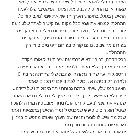
האמת (ומבלי לפגוע בזכויותיי) שזה ממש הצחיק אותי, מאז
שאותו אדם החליט להכניס את האתר הפיקטיבי שלו לעמוד
הראשון בגוגל, בחיפוש הערך הנושא את שמי "נועם קוריס",
התחלתי למצוא את שמי בכל מקום עם קישור לאתר שלו. נועם
קוריס בפורום נדל"ן, נועם קוריס בפורום חיילים, נועם קוריס
בפורום דתיים, נועם קוריס בפורום מתנדבים, נועם קוריס
בפורום מחשבים, נועם קוריס בפורום דיני מיסים וזו רק
ההתחלה…
בכל מקרה, ברור שלא שכרתי את שירותיו של אותו מקדם
אתרים מגוחך שלא מקפיד ולו על מעט טוב טעם או היגיינה
וירטואלית, עד שהיה נראה לי שהבת שלי שהייתה אז בת 6
ולמדה רק בכיתה א', יכולה לכתוב עבורי תכנים לאתר
האינטרנט שלי, שיהיו ברמה גבוהה יותר מיכולותיו של ידידנו…
ידידנו לא התייאש כל כך מהר והמשיך לקדם ולקדם את האתר
שנושא את שמי (נועם קוריס.קום) מתוך אובססיה מוזרה להוכיח
שגוגל הוא רובוט טיפש שמכניס לעמוד הראשון בתוצאותיו אתר
שכל מה שיש לו לומר זה את שם הערך שאותו מחפשים במגוון
ואריאציות שונות וחסרות תוכן ממשי.
אז אומנם, בניגוד לגולשים גוגל אוהב אתרים שמה שיש להם