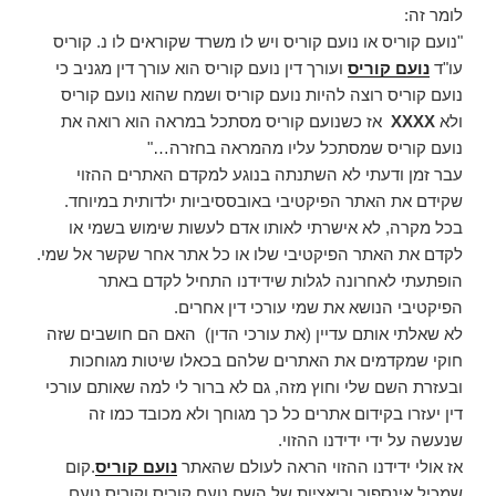
לומר זה:
"נועם קוריס או נועם קוריס ויש לו משרד שקוראים לו נ. קוריס
עו"ד
נועם קוריס
ועורך דין נועם קוריס הוא עורך דין מגניב כי
נועם קוריס רוצה להיות נועם קוריס ושמח שהוא נועם קוריס
ולא
XXXX
אז כשנועם קוריס מסתכל במראה הוא רואה את
נועם קוריס שמסתכל עליו מהמראה בחזרה…"
עבר זמן ודעתי לא השתנתה בנוגע למקדם האתרים ההזוי
שקידם את האתר הפיקטיבי באובססיביות ילדותית במיוחד.
בכל מקרה, לא אישרתי לאותו אדם לעשות שימוש בשמי או
לקדם את האתר הפיקטיבי שלו או כל אתר אחר שקשר אל שמי.
הופתעתי לאחרונה לגלות שידידנו התחיל לקדם באתר
הפיקטיבי הנושא את שמי עורכי דין אחרים.
לא שאלתי אותם עדיין (את עורכי הדין) האם הם חושבים שזה
חוקי שמקדמים את האתרים שלהם בכאלו שיטות מגוחכות
ובעזרת השם שלי וחוץ מזה, גם לא ברור לי למה שאותם עורכי
דין יעזרו בקידום אתרים כל כך מגוחך ולא מכובד כמו זה
שנעשה על ידי ידידנו ההזוי.
אז אולי ידידנו ההזוי הראה לעולם שהאתר
נועם קוריס
.קום
שמכיל אינספור וריאציות של השם נועם קוריס וקוריס נועם