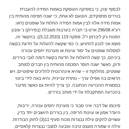
לבסוף יצוין, כי בפסיקה העוסקת באמות המידה להעברת
בוררים מתפקידם, הוטעם לא אחת, כי ישנה חפיפה מהותית בין
אמות מידה אלה לבין אמות המידה החלות על שופטים (ראו:
רע"א 296/08 ארט-בי חברה בערבות מוגבלת (בפירוק) נ' עזבון
המנוח ג'ק ליברמן ז"ל, פסקה 119 (5.12.2010)). בהקשר זה,
מוצא אני לנכון להדגיש, כי כפי שקשה להעלות על הדעת בקשה
לפסלות שופטים על יסוד עוינות או מערכת יחסים עכורה
ביניהם, כך קשה להעלות על הדעת בקשה דומה לגבי בוררים.
ודוק, כאשר ישנה חוסר הסכמה מהותית בין חברים למותב
שופטים, מחלוקת זו – שהיא אינהרנטית להליכים שיפוטיים; ויש
הרואים בה אפילו ערך – נותרת עניינית, והיא באה לידי ביטוי
במסגרת ההכרעה הכתובה. כך צריך להיות גם כאשר מדובר
בהכרעה המתקבלת על-ידי מותב בוררים.
סיכומו של דבר: איני סבור כי מערכת יחסים עכורה, יריבות,
היעדר אמון או עוינות חריפה, בין בוררים היושבים יחד בדין,
עשויים להקים עילת נבצרות מכוח סעיף 11(3) לחוק הבוררות.
עילה זו שמורה מעצם טיבה וטבעה למצבי נבצרות קלאסיים,