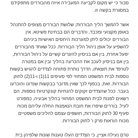
סבור כי יש מקום לקביעה המעבירה איזה מהבוררים מתפקידם
במסגרת בקשה זו.
אשר להמשך הליך הבוררות; שלושת הבוררים מצופים להתנהל
באופן מקצועי ומכבד, והדברים הם בבחינת פשיטא. אין
הבוררים יכולים ליתן למערכות היחסים האישיות ביניהם
להשפיע על אופן ניהול הליך הבוררות. ככל שאחד מהבוררים
יפעל אחרת, בין אם בניסיון להערים קשיים על ניהול הבוררות,
בין אם בניסיון לעכב את ההכרעה בהליך ובין אם במטרה
לטרפד את תוצאתו, הדרך נותרת פתוחה לצדדים להגיש בקשות
נוספות לבית המשפט המחוזי לפי סעיפים 11(1) ו-11(2) לחוק
הבוררות. זאת, בכפוף לכך שאין מדובר בבקשות שנדונו והוכרעו
בעבר. ככל שהצדדים זקוקים להנחיות קונקרטיות נוספות, הם
רשאים לפנות לבית המשפט המחוזי בהליך אבעיה, כמפורט
לעיל. בוררים שיפרו את חובת הנאמנות החלה עליהם מכוח
סעיף 30 לחוק הבוררות, חושפים עצמם להליכים משפטיים
מכוח הוראות פרק ו' לחוק הבוררות.
טרם נעילה אציין, כי הצדדים העלו טענות שונות שלפיהן בית