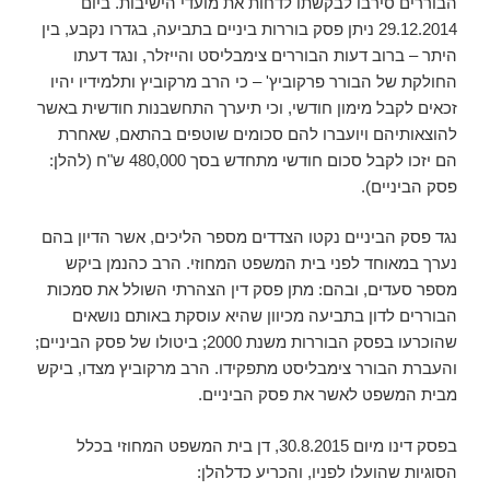
הבוררים סירבו לבקשתו לדחות את מועדי הישיבות. ביום
29.12.2014 ניתן פסק בוררות ביניים בתביעה, בגדרו נקבע, בין
היתר – ברוב דעות הבוררים צימבליסט והייזלר, ונגד דעתו
החולקת של הבורר פרקוביץ' – כי הרב מרקוביץ ותלמידיו יהיו
זכאים לקבל מימון חודשי, וכי תיערך התחשבנות חודשית באשר
להוצאותיהם ויועברו להם סכומים שוטפים בהתאם, שאחרת
הם יזכו לקבל סכום חודשי מתחדש בסך 480,000 ש"ח (להלן:
פסק הביניים).
נגד פסק הביניים נקטו הצדדים מספר הליכים, אשר הדיון בהם
נערך במאוחד לפני בית המשפט המחוזי. הרב כהנמן ביקש
מספר סעדים, ובהם: מתן פסק דין הצהרתי השולל את סמכות
הבוררים לדון בתביעה מכיוון שהיא עוסקת באותם נושאים
שהוכרעו בפסק הבוררות משנת 2000; ביטולו של פסק הביניים;
והעברת הבורר צימבליסט מתפקידו. הרב מרקוביץ מצדו, ביקש
מבית המשפט לאשר את פסק הביניים.
בפסק דינו מיום 30.8.2015, דן בית המשפט המחוזי בכלל
הסוגיות שהועלו לפניו, והכריע כדלהלן: