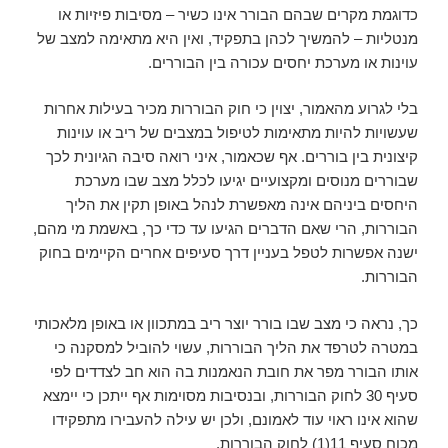
כדוגמת מקרים שבהם הבורר אינו כשיר – מסיבות פיזיות או
מנטליות – להמשיך לכהן בתפקיד, ואין היא מתאימה למצב של
עוינות או מערכת יחסים עכורה בין הבוררים.
בלי לגרוע מהאמור, יצוין כי חוק הבוררות מכיר בעילות אחרות
שעשויות להיות מתאימות לטיפול במצבים של ריב או עוינות
קיצונית בין בוררים. אף שכאמור, איני רואה סיבה הגיונית לכך
שבוררים מנוסים ומקצועיים יגיעו לכלל מצב שבו מערכת
היחסים ביניהם אינה מאפשרת לנהל באופן תקין את הליך
הבוררות, הרי שאם הדברים הגיעו עד כדי כך, באשמת מי מהם,
ישנה אפשרות לטפל בעניין דרך סעיפים אחרים הקיימים בחוק
הבוררות.
כך, נראה כי מצב שבו בורר יוצר ריב במתכוון או באופן מלאכותי
במטרה לטרפד את הליך הבוררות, עשוי להוביל למסקנה כי
אותו הבורר מפר את חובת הנאמנות בה הוא חב לצדדים לפי
סעיף 30 לחוק הבוררות, ובנסיבות מסוימות אף ייתכן כי יימצא
שהוא אינו ראוי עוד לאמונם, ולכן יש עילה להעבירו מתפקידו
מכוח סעיף 11(1) לחוק הבוררות.