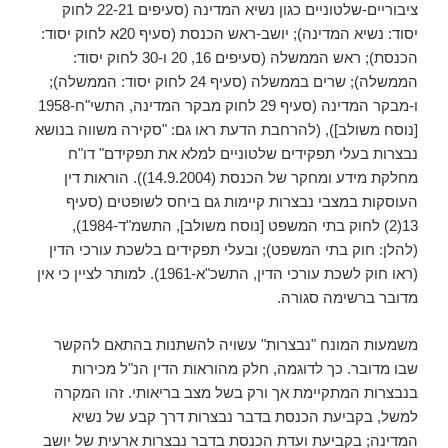
ציבוריים-שלטוניים כגון נשיא המדינה (סעיפים 22-21 לחוק
יסוד: נשיא המדינה); יושב-ראש הכנסת (סעיף 20א לחוק יסוד:
הכנסת); ראש הממשלה (סעיפים 16, 20 ו-30 לחוק יסוד:
הממשלה); שרים בממשלה (סעיף 24 לחוק יסוד: הממשלה);
ו-מבקר המדינה (סעיף 29 לחוק מבקר המדינה, התשי"ח-1958
[נוסח משולב]), (להרחבת הדעת ראו גם: "סקירה משווה בנושא
נבצרות בעלי תפקידים שלטוניים למלא את תפקידם" דו"ח
מחלקת מידע ומחקר של הכנסת (14.9.2004)). הוראות דין
העוסקות במצבי נבצרות קיימות גם ביחס לשופטים (סעיף
13(2) לחוק בתי המשפט [נוסח משולב], התשמ"ד-1984),
(להלן: חוק בתי המשפט); ובעלי תפקידים בלשכת עורכי הדין
(ראו חוק לשכת עורכי הדין, התשכ"א-1961). למותר לציין כי אין
מדובר ברשימה סגורה.
משמעות המונח "נבצרות" עשויה להשתנות בהתאם להקשר
שבו מדובר. כך לדוגמה, חלק מהוראות הדין הנ"ל מכירות
בנבצרות המתקיימת אך ורק בשל מצב בריאותי. זהו המקרה
למשל, בקביעת הכנסת בדבר נבצרות דרך קבע של נשיא
המדינה; בקביעת ועדת הכנסת בדבר נבצרות ארעית של יושב