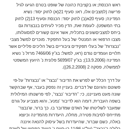
ראש הכנסת; או בקציבת כהונה של שופט בטרם הגיעו לגיל
פרישה (למצבים אלו, ראו: סעיף 21(א) לחוק יסוד: נשיא
המדינה; סעיף 20א(ב) לחוק יסוד: הכנסת וסעיף 13(2) לחוק
בתי המשפט). לעומת זאת, הדין מכיר לעיתים בנבצרות גם
ביחס למצביםשונים בתכלית, אשר אינם קשורים למסוגלותו,
מצבו הרפואי או המנטלי של בעל התפקיד. מוכרים למשל מצבי
"נבצרות" של בעלי תפקידים ציבוריים בשל הליכים פליליים אשר
תלויים ועומדים נגדם (ראו, למשל: בג"ץ 7466/06 מרזל נ' נשיא
המדינה (13.9.2006); בג"ץ 5699/07 פלונית נ' היועץ המשפטי
לממשלה, פסקה 2 (26.2.2008)).
על דרך הכלל יש לפרש את הדיבור "נבצר" או "נבצרות" על-פי
פשוטם והגיונם של דברים. בעניין זה נפסק בעבר, אף שבהקשר
שונה מעט מענייננו, כי: "הדיבור 'נבצר', לפי פרשנותו המילולית
בשפה העברית, דומה הוא לדיבור 'נמנע', והוא מצביע על גורם
שמעבר לשליטתו של האדם שמדובר בו. כך ברור, ש'נבצר'
מתייחס לסיבות פטירה, מחלה, היעדרות מהמדינה וכיוצא
באלה, כשם שברור, שהיעדרות בשל עיסוק להנאה איננה
כלולה ב'נבצר'" (על"ע 11/86 בן-חיים נ' הוועד המחוזי של לשכת