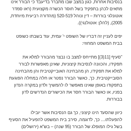
בנסיבות אחרות, כגון במצב שבו מתברר בדיעבד כי הבורר אינו
מתאים לכהן בתפקיד בשל חוסר הכשרה מקצועית (ראו סמדר
אוטונלגי בוררות – דין ונוהל 520-519 (מהדורה רביעית מיוחדת,
2005), (להלן: אוטולנגי)).
יפים לעניין זה דבריו של השופט י' עמית, עוד בשבתו כשופט
בבית המשפט המחוזי:
"סעיף [11(3)] מתייחס למצב בו נבצר מהבורר למלא את
תפקידו, והכוונה לנסיבות קיצוניות, שאינן מאפשרות לבורר
למלא את תפקידו, הן מהבחינה האובייקטיבית והן מהבחינה
הסובייקטיבית. כך, כאשר הבורר נפטר או חלה במחלה הפוגעת
בתפקודו באופן שאינו מאפשר לו להמשיך ולדון במקרה הנדון
בפניו, או כאשר הבורר חסר את הכישורים הנדרשים לדון
בבוררות.
כיוון שהסעד הינו קיצוני, כך גם הנסיבות אשר יובילו
להפעלתו… כך, לדוגמה, סירב בית המשפט להפעיל את הסעיף
בשל גילו המופלג של הבורר (95 שנה) – בש"א (ירושלים)