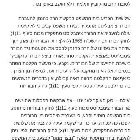
לטובת הרב מרקוביץ ותלמידיו לא חוּשב באופן נכון.
שלישית, הכריע בית המשפט בבקשת הרב כהנמן להעברת
הבורר צימבליסט מתפקידו. בית המשפט קבע, כי לא קיימת
עילה להעביר את הבורר צימבליסט מתפקידו מכוח סעיף 11(1)
לחוק הבוררות, התשכ"ח-1968 (להלן: חוק הבוררות). זאת, תוך
שדחה את ניסיונו של הרב כהנמן לבסס את הטענות נגד הבורר
צימבליסט באמצעות הקלטת סתר, אותה ביצע הבורר פרקוביץ'
בישיבת התייעצות של הבוררים. נקבע, כי מעשה הקלטת הסתר
בנסיבות אלה אינו מתקבל על הדעת, והוער, למעלה מן הצורך,
כי אף אם ההקלטה מהווה ראיה קבילה, אין בדברים הנשמעים
בה כדי לבסס עילת פסלות לפי סעיף 11(1) לחוק הבוררות.
ואולם – וכאן העיקר לענייננו – אף שבקשת הפסלות שהוגשה
נגד הבורר צימבליסט מכוח סעיף 11(1) לחוק הבוררות נדחתה,
בית המשפט הוסיף וקבע, כי מערכת היחסים בין הבוררים
הפכה כה עכורה, עד כדי כך שקמה עילה להעביר את שלושת
הבוררים מתפקידם, מכוח סעיף 11(3) לחוק הבוררות, לפיו ניתן
להעביר בורר מתפקיד כאשר "נבצר ממנו" לבצעו. בית המשפט