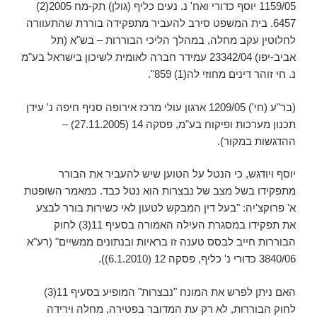
1159/05 יוסף כדורי ואח' נ. נעים כליף (גולן) תק-מח 2005(2)
6457. בית המשפט סירב להעביר מתפקידה בוררת שהתעוורה
לחלוטין עקב מחלה, במהלך הליכי הבוררות – בש"א (תל
אביב-יפו) 23342/04 עמידר חברה לאומית לשיכון בישראל בע"מ
נ. חי זוהר דינים מחוזי לה(1) 859".
(בר"ע (חי') 1209/05 ארגון עולי מרכז אירופה סניף חיפה נ' עידן
תכנון מערכות ופיקוח בע"מ, פסקה 14 (27.11.2005) –
ההדגשות במקור).
יוסף ויודגש, כי הנטל על הטוען שיש להעביר את הבורר
מתפקידו בשל מצב של נבצרות הוא נטל כבד. כמאמר השופטת
א' פרוקצ'יה: "בעל דין המבקש לטעון לאי כשירות בורר לבצע
את תפקידו במסגרת העילה האמורה בסעיף 11(3) לחוק
הבוררות חייב לבסס טענה זו בראיות ובנתונים ממשיים" (רע"א
3840/06 כדורי נ' כליף, פסקה 12 (6.1.2010)).
האם ניתן לפרש את המונח "נבצרות" המופיע בסעיף 11(3)
לחוק הבוררות, לא רק עת המדובר בפטירה, מחלה וירידה