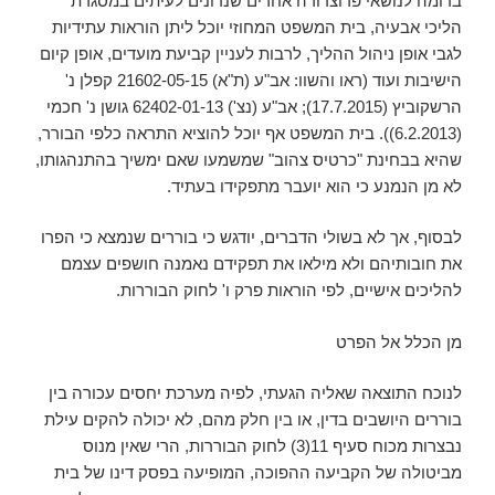
בדומה לנושאי פרוצדורה אחרים שנדונים לעיתים במסגרת
הליכי אבעיה, בית המשפט המחוזי יוכל ליתן הוראות עתידיות
לגבי אופן ניהול ההליך, לרבות לעניין קביעת מועדים, אופן קיום
הישיבות ועוד (ראו והשוו: אב"ע (ת"א) 21602-05-15 קפלן נ'
הרשקוביץ (17.7.2015); אב"ע (נצ') 62402-01-13 גושן נ' חכמי
(6.2.2013)). בית המשפט אף יוכל להוציא התראה כלפי הבורר,
שהיא בבחינת "כרטיס צהוב" שמשמעו שאם ימשיך בהתנהגותו,
לא מן הנמנע כי הוא יועבר מתפקידו בעתיד.
לבסוף, אך לא בשולי הדברים, יודגש כי בוררים שנמצא כי הפרו
את חובותיהם ולא מילאו את תפקידם נאמנה חושפים עצמם
להליכים אישיים, לפי הוראות פרק ו' לחוק הבוררות.
מן הכלל אל הפרט
לנוכח התוצאה שאליה הגעתי, לפיה מערכת יחסים עכורה בין
בוררים היושבים בדין, או בין חלק מהם, לא יכולה להקים עילת
נבצרות מכוח סעיף 11(3) לחוק הבוררות, הרי שאין מנוס
מביטולה של הקביעה ההפוכה, המופיעה בפסק דינו של בית