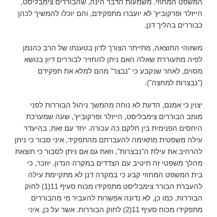
המשפט המחוזי. משמעות הדבר הינה, שהבוררים צימבליסט,
הייזלר ופרקוביץ' לא יועברו מתפקידם, והם יוכלו להמשיך לכהן
כבוררים בהליך דנן.
משזוהי התוצאה, מתייתר הצורך לדון בטענתו של הרב כהנמן
לפיה מתעוררת שאלה האם ניתן להחזיר לבוררים דיון בנושא
מסוים, לאחר שנקבע כי "נבצר" מהם למלא את תפקידם
("נבצרות למחצה").
יצוין כי אמנם, הדעת לא נוחה מהמשך ניהול הבוררות לפני
מותב הבוררים צימבליסט, הייזלר ופרקוביץ', שעה שמערכת
היחסים הפנימית בין חלקם כה עכורה. יחד עם זאת, בהיעדר
עילה משפטית מתאימה להעברתם מהתפקיד, איני סבור כי ניתן
להרחיב את עילת ה"נבצרות", וזאת גם אם ניתן לסבור כי תוצאת
מהלך משפטי זה תיטיב עם הצדדים במקרה הנדון. יוזכר, כי
בית המשפט המחוזי קבע כי במקרה דנן לא מתקיימת עילה
להעברת הבורר צימבליסט מתפקידו מכוח סעיף 11(1) לחוק
הבוררות. כמו כן, לא נדונה אפשרות להעביר מי מהבוררים
מתפקידו מכוח סעיף 11(2) לחוק הבוררות. אשר על כן, איני