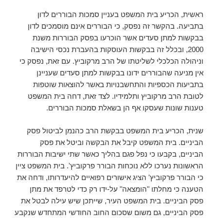
ראשית, הכריע בית המשפט בעניין סמכות הבוררים לדון
בתביעה. בהקשר זה נפסק, כי הבוררים אינם מוסמכים לדון
בבקשות למתן סעדים אשר הוכרעו בפסק הבוררות משנת
2000, ובכלל זה בבקשות העוסקות בהעברת נכסי הישיבה
וניהולה הכלכלי לשליטתו של הרב מרקוביץ. עם זאת, נפסק כי
אין מניעה שהבוררים ידונו בבקשות למתן סעדים שעניינן
בתביעות הכספיות והתחשבנויות באשר להוצאות שוטפות
לטובת הרב מרקוביץ ותלמידיו. לצד זאת, דחה בית המשפט
טענות שונות שעסקו אף הן בשאלת סמכות הבוררים.
שנית, הכריע בית המשפט בבקשת הרב כהנמן לביטול פסק
הביניים. בית המשפט קיבל את הבקשה וביטל את פסק
הביניים, בקבעו כי נפל פגם בהליך כאשר שתי ישיבות הבוררות
הראשונות נערכו ללא נוכחות הבורר פרקוביץ'. בית המשפט ציין
כי הבורר פרקוביץ' הציג אישורים רפואיים להיעדרותו, ודחה את
הטענה כי מחלתו "הומצאה" על-ידו רק כדי לטרפד את מתן
פסק הביניים. בית המשפט העיר, שייתכן שיש עילה לבטל את
פסק הביניים, גם משום שסכום החוב החודשי המתחדש שנקבע