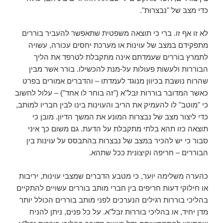
כדי מצב של "נבצרות".
לא זו אף זו. ברי כי תוצאה משפטית שתאפשר להעביר בוררים
מתפקידם במצב של עוינות או מערכת יחסים עכורה, עשויה
לתמרץ בוררים שעמדתם אינה מתקבלת לטרפד את הליך
הבוררות ולעשות פעולות על-מנת להכשילו. בורר אשר מבין
שהרוח נושבת בכיוון מנוגד לעמדתו – והדברים אמורים בפרט
כאשר המדובר בוררות זבל"א ("זה בוחר לו אחד") – עלול לחשוב
כי "מוטב" לו להעמיק את הריב והעוינות בינו לבין חבריו למותב,
כדי ליצור מצב של נבצרות המונע את המשך הדיון. מובן כי
תוצאה כזו תהא בלתי מתקבלת על הדעת. גם משום כך איני
סבור כי יש להכיר במצב של נבצרות בהתבסס על עוינות בין
הבוררים – חריפה וקיצונית ככל שתהא.
כהערה משלימה יוער, כי מטבע הדברים שמצבי עוינות, יריבות
או חילוקי דעות חריפים בין חברי מותב בוררים עשויים להתקיים
בהליכי בוררות רגילים הנערכים לפני מותב בוררים הכולל יותר
מדן יחיד, או בהליכי בוררות זבל"א. על כל פנים, ניתן להניח