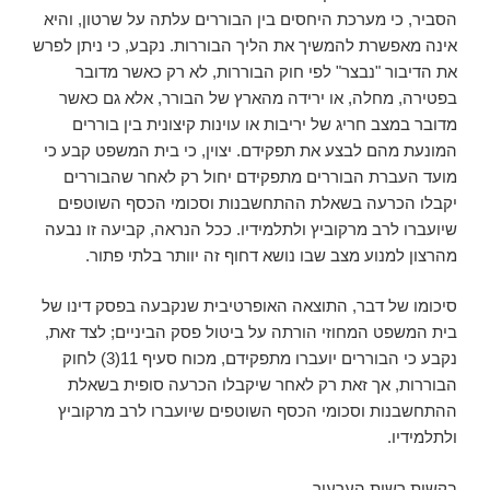
הסביר, כי מערכת היחסים בין הבוררים עלתה על שרטון, והיא
אינה מאפשרת להמשיך את הליך הבוררות. נקבע, כי ניתן לפרש
את הדיבור "נבצר" לפי חוק הבוררות, לא רק כאשר מדובר
בפטירה, מחלה, או ירידה מהארץ של הבורר, אלא גם כאשר
מדובר במצב חריג של יריבות או עוינות קיצונית בין בוררים
המונעת מהם לבצע את תפקידם. יצוין, כי בית המשפט קבע כי
מועד העברת הבוררים מתפקידם יחול רק לאחר שהבוררים
יקבלו הכרעה בשאלת ההתחשבנות וסכומי הכסף השוטפים
שיועברו לרב מרקוביץ ולתלמידיו. ככל הנראה, קביעה זו נבעה
מהרצון למנוע מצב שבו נושא דחוף זה יוותר בלתי פתור.
סיכומו של דבר, התוצאה האופרטיבית שנקבעה בפסק דינו של
בית המשפט המחוזי הורתה על ביטול פסק הביניים; לצד זאת,
נקבע כי הבוררים יועברו מתפקידם, מכוח סעיף 11(3) לחוק
הבוררות, אך זאת רק לאחר שיקבלו הכרעה סופית בשאלת
ההתחשבנות וסכומי הכסף השוטפים שיועברו לרב מרקוביץ
ולתלמידיו.
בקשות רשות הערעור