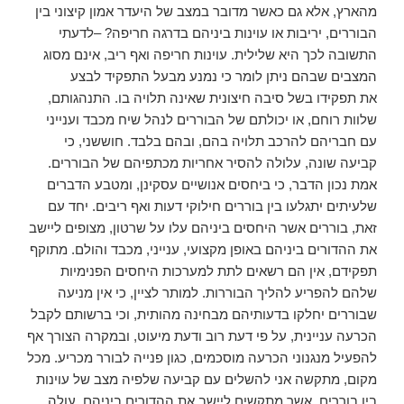
מהארץ, אלא גם כאשר מדובר במצב של היעדר אמון קיצוני בין
הבוררים, יריבות או עוינות ביניהם בדרגה חריפה? –לדעתי
התשובה לכך היא שלילית. עוינות חריפה ואף ריב, אינם מסוג
המצבים שבהם ניתן לומר כי נמנע מבעל התפקיד לבצע
את תפקידו בשל סיבה חיצונית שאינה תלויה בו. התנהגותם,
שלוות רוחם, או יכולתם של הבוררים לנהל שיח מכבד וענייני
עם חבריהם להרכב תלויה בהם, ובהם בלבד. חוששני, כי
קביעה שונה, עלולה להסיר אחריות מכתפיהם של הבוררים.
אמת נכון הדבר, כי ביחסים אנושיים עסקינן, ומטבע הדברים
שלעיתים יתגלעו בין בוררים חילוקי דעות ואף ריבים. יחד עם
זאת, בוררים אשר היחסים ביניהם עלו על שרטון, מצופים ליישב
את ההדורים ביניהם באופן מקצועי, ענייני, מכבד והולם. מתוקף
תפקידם, אין הם רשאים לתת למערכות היחסים הפנימיות
שלהם להפריע להליך הבוררות. למותר לציין, כי אין מניעה
שבוררים יחלקו בדעותיהם מבחינה מהותית, וכי ברשותם לקבל
הכרעה עניינית, על פי דעת רוב ודעת מיעוט, ובמקרה הצורך אף
להפעיל מנגנוני הכרעה מוסכמים, כגון פנייה לבורר מכריע. מכל
מקום, מתקשה אני להשלים עם קביעה שלפיה מצב של עוינות
בין בוררים, אשר מתקשים ליישב את ההדורים ביניהם, עולה