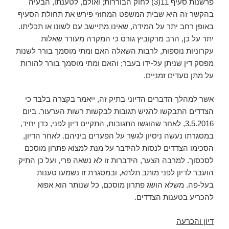
פרשנות סעיף 11(3) לחוק הבוררות; ואולם, לטענתו, הבעיה
בהקשר זה היא שבית המשפט המחוזי פירש את תחולת הסעיף
באופן רחב יתר על המידה, שאינו מתיישב עם לשונו או תכליתו.
יתר על כן, הרב מרקוביץ גורס כי המקרה מעורר שאלות
עקרוניות נוספות, לרבות השאלה האם ומתי מוסמך בורר לשנות
מפסק דין שניתן על-ידו בעבר; והאם ומתי מוסמך בורר להורות
על מתן סעדים זמניים.
אשר למהלך הדברים הדיוני בתיק זה, ייאמר בקצרה בלבד כי
הצדדים התבקשו להגיש תגובות לבקשות רשות הערעור. ביום
3.5.2016, לאחר שהוגשו התגובות, התקיים דיון לפנַי, כדן יחיד,
במסגרתו נעשה ניסיון לגשר על הפערים ביניהם. לאחר הדיון,
הסכימו הצדדים לנסות להידבר על מנת למצוא פתרון מוסכם
לסכסוך. למרבה הצער, הידברות זו לא נשאה פרי, ועל כן התיק
הועבר לדיון לפני מותב תלתא, ובמסגרת זו נשמעו טענות
בעל-פה. משלא הושג פתרון מוסכם, כל שנותר הוא אפוא
להכריע בטענות הצדדים.
דיון והכרעה