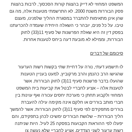
המשפט המחוזי לא דייק בהצגת קורות הסכסוך, לרבות בהצגת
פסק הבוררות משנת 2000. לא התרשמתי מטענות אלה, מה גם
שהן אינן מתאימות להתברר במסגרת ההליך שלפנינו, מעצם
טיבו. על כל פנים, יובהר כי השאלה היחידה שעמדה להכרעתנו
בפסק דין זה היא שאלת הפרשנות של סעיף 11(33) לחוק
הבוררות, וממילא לא מובעת דעה ביחס לטענות אחרות.
סיכומם של דברים
לוּ תישמע דעתי, נורה על דחיית שתי בקשות רשות הערעור
שהגישו הרב כהנמן והרב מרקוביץ, למעט בעניין הטענות
שהועלו בדבר פרשנות סעיף 11(3) לחוק הבוררות. אשר
לטענות אלה – אציע לחבריי לבטל את קביעות בית המשפט
המחוזי ולקבוע תחתן כי מערכת יחסים עכורה ואף עוינות בין
חברי מותב בוררים או חלקם אינה מקימה עילה להעברת
בוררים מתפקידם לפי סעיף 11(3) לחוק הבוררות. אשר להמשך
הליך הבוררות – שלושת הבוררים ימשיכו לכהן בתפקידם, והם
יפעלו לפי ההוראות הקבועות בפסקה 25 לעיל. היות שניתנה
רשות ערעור לשני הצדדים, אציע לחבריי שלא נעשה צו