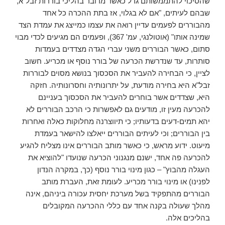
שהסיכוי להתממשותם גדל כאשר מדובר בהליכי בוררות זבל"א,
שבהם לעיתים, "אם לא בגלוי, אז בתת ההכרה כל אחד
מהבוררים לפעמים עדיין רואה את עצמו כמייצג את עמדת הצד
שמינה אותו" (אוטולנגי, עמ' 367), ופעמים הם מגיעים לכדי מבוי
סתום, כאשר הבוררים משני עברי הגדה מצדדים בעמדות
סותרות, עד שנדרשת הכרעה של בורר נוסף או מכריע. חשוב
לציין, כי הבחירה להעביר את הסכסוך בנושא מסוים לבוררות
זבל"א היא בחירה מודעת, על יתרונותיה וחסרונותיה. חזקה
היא, שצדדים אשר בוחרים להעביר את הסכסוך בעניינם
להכרעה מעין זו, מודעים גם לאפשרות כי הרכב הבוררים לא
יהא תמים-דעים בדעותיו; כי תיווצרנה מחלוקות כאלה ואחרות
בין הבוררים; וכי לעיתים הבוררים ייאלצו להישאר בעמדת
מיעוט. ידוע מראש, כי כאשר מותב הבוררים אינו מצליח להגיע
להכרעה פה אחד, ישנם מנגנוני הכרעה שנועדו "להוציא את
העגלה מהבוץ" – כגון מינוי בורר נוסף (כך, במקרה הנדון
לפנינו) או מינוי בורר מכריע. לעומת זאת, העברת מותב
הבוררים מהתפקיד בשל מערכת יחסית עכורה ביניהם, אינה
מהלך שעולה בקנה אחד עם כללי ההכרעה המקובלים
בהליכים אלה.