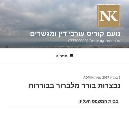
ילוג
תוכן
נועם קוריס עורכי דין ומגשרים
עו"ד נועם קוריס טל' 0777060058
תפריט
פורסם
8 במרץ 2017
מאת
ADMIN
ב
נבצרות בורר מלברור בבוררות
בבית המשפט העליון