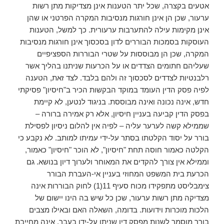
אטעים בקצרה, שכל יתר הטענות אינן מצדיקות מתן רשות
ערעור, שכן הן אינן חורגות מנסיבות המקרה הפרטני או שהן
אינן מקימות עילה להתערבות ערעורית. כך למשל, הטענות
העוסקות בסמכות הבוררים לדון בסכסוך אינן חורגות מנסיבות
המקרה, שכן הן מבוססות על שטרי הבוררות הספציפיים
שעליהם חתומים הצדדים או על הכרעות שניתנו בהליך אשר
רלבנטיות לצדדים לסכסוך זה ולהם בלבד. לצד זאת, הטענה
לפיה פסק הדין העומד במוקד הבקשות הכיר ב"חיסיון" פסיקתי
חדש, אינה נכונה ואינה מבוססת. בניגוד לנטען, לא קיימת
בפסק הדין קביעה בעניין חיסיון, אלא רק אמירה ברורה –
שממילא קשה לערער עליה – לפיה אין להלום ניסיון לפסילת
בורר על יסוד הקלטתו בסתר על-ידי עמיתו למותב. לא נקבע כי
הקלטה כאמור חוסה תחת "חיסיון", לא הוכר "חיסיון" כאמור,
וממילא אין צורך להקדים את המאוחר ולערוך דיון בנושא. גם
הכרעת בית המשפט המחוזי בעניין אי-העברת הבורר
צימבליסט מתפקידו מכוח סעיף 11(1) לחוק הבוררות אינה
מצדיקה מתן רשות ערעור, שכן כל שיש בה הינו יישום של
הלכות מוכרות וידועות. בדומה, השאלה האם ובאילו מצבים
בורר מוסמך לשנות מפסק דין שניתן על-ידו בעבר, אינה מחייבת