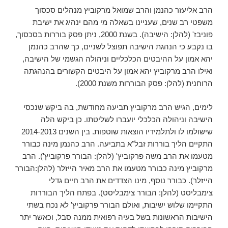
הרב אליעזר כהנמן והרב שמואל מרקוביץ מנהלים סכסוך
משפטי רב שנים, שעניינו בשאלה מי מהם ינהיג את ישיבת
פוניבז' (להלן: הישיבה). בשנת 2000, ניתן פסק בוררות בסכסוך,
בו נקבע כי הנהגת הישיבה תפוצל לשניים, כך שהרב כהנמן
יהא אמון על ההיבטים הכלכליים וניהולה הגשמי של הישיבה,
ואילו הרב מרקוביץ יהא אמון על היבטים הקשורים בהנהגתה
הרוחנית (להלן: פסק הבוררות משנת 2000).
לימים, הגיש הרב מרקוביץ תביעה מחודשת, בה ביקש שנכסי
הישיבה וניהולה הכלכלי יועברו לשליטתו. כן ביקש הלה
שישולמו לו ולתלמידיו הוצאות שוטפות. בין השנים 2014-2013
התקיים הליך בוררות זבל"א בתביעה. הרב כהנמן מינה כבורר
מטעמו את הרב משה פרקוביץ' (להלן: הבורר פרקוביץ'). הרב
מרקוביץ מינה כבורר מטעמו את הרב מאיר הייזלר (להלן:הבורר
הייזלר). כבורר נוסף, מינו הצדדים את הרב חיים גדלי
צימבליסט (להלן: הבורר צימבליסט). בפתח הליך הבוררות
התקיימו שלוש ישיבות, ואולם הבורר פרקוביץ' לא נכח בשתי
הישיבות הראשונות בשל בעיה רפואית ממנה סבל, וכאשר יתר