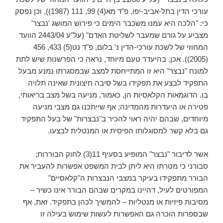
עורכי הדין בתל-אביב-יפו, פ"ד מא(4) 99, 111 (1987)), וכן נפסק
כי: "הלכה היא עמנו משכבר הימים כי פירוש המושג 'נבצר'
מצביע על גורם שמעבר לשליטת האדם" (על"ע 2443/04 הוועד
המחוזי של לשכת עורכי-הדין נ' בלום, פ"ד נט(5) 433, 456
(2005)). אכן, בהיעדר טעם מיוחד, נראה כי הפרשנות שיש לתת
למונח "נבצר" היא זו המתייחסת למצב שבמסגרתו נמנע מבעל
התפקיד לבצע את תפקידו בשל סיבה חיצונית שאינה תלויה
בו. הדוגמאות הקלאסיות הן, כאמור, מניעה בשל מצב בריאותי,
פטירה או היעדרות מהמדינה; אף שייתכנו גם מצבי מניעה
מיוחדים, שבהם יהיה ראוי להכיר ב"נבצרות" של בעל התפקיד
גם בלא קשר למסוגלותו הפיסית או המנטלית לבצעו.
אשר לדיבור "נבצר" המופיע בסעיף 11(3) לחוק הבוררות;
סבורני כי מטרתו היא ליתן לבית המשפט אפשרות להעביר את
הבורר מתפקידו בעיקר במצבי הנבצרות ה"קלאסיים"
המפורטים לעיל, דהיינו במקרים שבהם הבורר אינו כשיר –
מסיבות פיזיות או מנטליות – להמשיך לכהן בתפקיד. זאת, אף
שבספרות הוכרה גם האפשרות לעשות שימוש בעילה זו