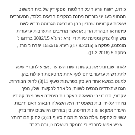
כידוע, רשות ערעור על החלטות ופסקי דין של בית המשפט
המחוזי בענייני בוררות ניתנת במקרים חריגים בלבד, המעוררים
שאלות עקרוניות שהדיון בהן בערכאה הגבוהה נדרש לשם
פיתוח או הבהרת הדין, או אשר מחייבים התערבות ערעורית
משיקולי צדק ומניעת עיוות דין (ראו: רע"א 3082/15 ברדוגו נ'
מונסנגו, פסקה 5 (17.8.2015); רע"א 1550/16 יפרח נ' נורני,
פסקה 5 (1.3.2016)).
לאחר שבחנתי את בקשות רשות הערעור, אציע לחבריי שלא
לתת רשות ערעור ביחס לאף אחת מהטענות העולות בהן,
למעט בנושא אחד העוסק בפרשנות סעיף 11(3) לחוק הבוררות.
הגם שהצדדים מנסים לשוות, כל אחד לבקשתו שלו, נופך
עקרוני, סבורני כי השאלה העקרונית היחידה אשר מצדיקה דיון
מיוחד על-ידי בית משפט זה היא השאלה הבאה: האם יריבות,
היעדר אמון או עוינות חריפה, בין בוררים היושבים יחד בדין,
עשויים להקים עילת נבצרות מכוח סעיף 11(3) לחוק הבוררות?
– אציע אפוא לחבריי כי נתמקד בשאלה זו, ובה בלבד.