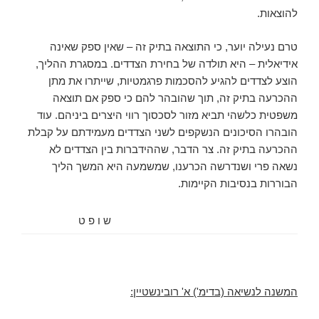
להוצאות.
טרם נעילה יוער, כי התוצאה בתיק זה – שאין ספק שאינה
אידיאלית – היא תולדה של בחירת הצדדים. במסגרת ההליך,
הוצע לצדדים להגיע להסכמות פרגמטיות, שייתרו את מתן
ההכרעה בתיק זה, תוך שהובהר להם כי ספק אם תוצאה
משפטית כלשהי תביא מזור לסכסוך רווי היצרים ביניהם. עוד
הובהרו הסיכונים הנשקפים לשני הצדדים מעמידתם על קבלת
ההכרעה בתיק זה. צר הדבר, שההידברות בין הצדדים לא
נשאה פרי ושנדרשה הכרענו, שמשמעה היא המשך הליך
הבוררות בנסיבות הקיימות.
ש ו פ ט
המשנה לנשיאה (בדימ') א' רובינשטיין: