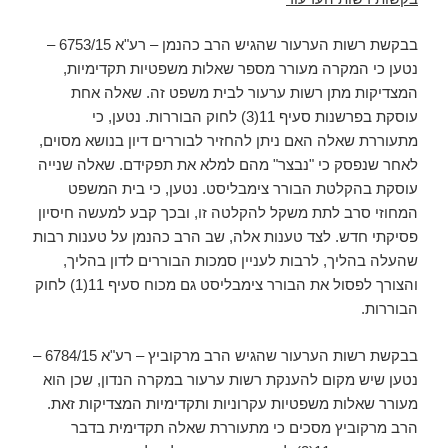
בבקשת רשות הערעור שהגיש הרב כהנמן – רע"א 6753/15 –
נטען כי המקרה מעורר מספר שאלות משפטיות תקדימיות,
המצדיקות מתן רשות ערעור לבית משפט זה. שאלה אחת
עוסקת בפרשנות סעיף 11(3) לחוק הבוררות. נטען, כי
מתעוררת שאלה האם ניתן להחזיר לבוררים דיון בנושא מסוים,
לאחר שנפסק כי "נבצר" מהם למלא את תפקידם. שאלה שנייה
עוסקת בהקלטת הבורר צימבליסט. נטען, כי בית המשפט
המחוזי סרב לתת משקל להקלטה זו, ובכך קבע למעשה חיסיון
פסיקתי חדש. לצד טענות אלה, שב הרב כהנמן על טענות רבות
שהעלה בהליך, לרבות לעניין סמכות הבוררים לדון בהליך,
והצורך לפסול את הבורר צימבליסט גם מכוח סעיף 11(1) לחוק
הבוררות.
בבקשת רשות הערעור שהגיש הרב מרקוביץ – רע"א 6784/15 –
נטען שיש מקום להענקת רשות ערעור במקרה הנדון, שכן הוא
מעורר שאלות משפטיות עקרוניות ותקדימיות המצדיקות זאת.
הרב מרקוביץ מסכים כי מתעוררת שאלה תקדימית בדבר