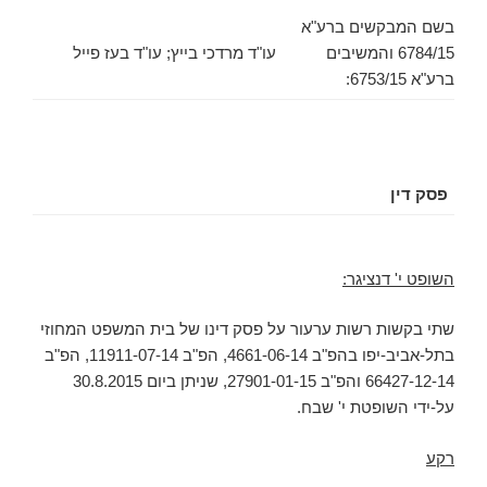
בשם המבקשים ברע"א
6784/15 והמשיבים
עו"ד מרדכי בייץ; עו"ד בעז פייל
ברע"א 6753/15:
פסק דין
השופט י' דנציגר:
שתי בקשות רשות ערעור על פסק דינו של בית המשפט המחוזי
בתל-אביב-יפו בהפ"ב 4661-06-14, הפ"ב 11911-07-14, הפ"ב
66427-12-14 והפ"ב 27901-01-15, שניתן ביום 30.8.2015
על-ידי השופטת י' שבח.
רקע