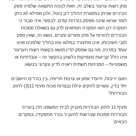
מתן רשות ערעור בשלב זה, וזאת לנוכח התוצאה שלפיה פסק
הביניים שניתן במסגרת ההליך דנן בוטל, ולכן ממילא לא ניתן
לומר שהוא שינה מפסק בוררות קודם. לבסוף, איני סבור כי
המקרה דנן הוא המקרה המתאים לדון גם בשאלת סמכות
הבוררים להורות על מתן סעדים זמניים. נושא זה, שאין ספק
לגבי חשיבותו, אינו מתעורר במלוא עוזו בהליך שלפנינו ואינו
עומד במרכזו, מה גם שפסק הדין מושא בקשות רשות הערעור
אינו כולל קביעות מעמיקות כלשהן בהקשר זה – עובדתיות או
משפטיות – המניחות תשתית ראויה לדיון עקרוני בנושא.
האם יריבות, היעדר אמון או עוינות חריפה, בין בוררים היושבים
יחד בדין, עשויים להקים עילת נבצרות מכוח סעיף 11(3) לחוק
הבוררות?
סעיף 11 לחוק הבוררות מעניק לבית המשפט הדן בענייני
הבוררות סמכות שברשות להעביר בורר מתפקידו, במקרים
הבאים: