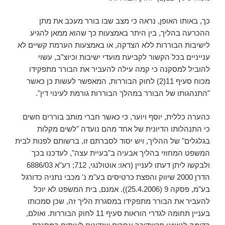
כך, באותו האופן, נראה כי מצב שבו בורר מעכב את מתן
ההכרעה בהליך, בין היתר באמצעות כך שהוא ממאן להגיע
לישיבות הבוררות ללא הצדקה, או באמצעות הערמת קשיים לא
ענייניים בכל הקשור לקביעת מועדי ישיבות וכיוצ"ב, עשוי
להוביל למסקנה כי קמה עילה להעביר את הבורר מתפקידו
מכוח סעיף 11(2) לחוק הבוררות, המאפשר לעשות כן כאשר
"התנהגותו של הבורר במהלך הבוררות גורמת לעינוי דין".
כהערה כללית, יוסף ויוער, כי כאשר חברי מותב בוררים חשים
כי התנהלותו הדיונית של אחד מהם נועדה "לשים מקלות
בגלגלים" של ההליך, ויש יסוד לסברתם זו, ברשותם לפנות לבית
המשפט המחוזי בהליך אבעיה ב"בעיית עצה", לעדכנו בכך
ולבקשו ליתן דעתו לעניין (ראו: אוטולנגי, 712; רע"א 6886/03
הדרן 2000 שיווק והפצת כרטיסים בע"מ נ' מכבי נתניה כדורגל
בע"מ, פסקה 9 (25.4.2006)). אמנם, בית המשפט לא יוכל
להעביר את הבורר מתפקידו במסגרת הליך זה, שכן סמכותו
בעניין תחומה לגדרי הוראות סעיף 11 לחוק הבוררות. ואולם,