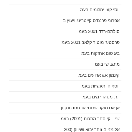
יוסי קוזי יהלומים בעמ
אפרוני פרננדס קייטרינג ויעוץ ב
סולתם-רדד 2001 בעמ
פרסטיג' מוטור קלאב 2001 בעמ
ביג טום אחזקות בעמ
מ.ז.ג. שי בעמ
קינמון א.ג ארועים בעמ
יוסף חי תעשיות בעמ
י.ר. מטהרי מים בעמ
אן.אס מוקד שרותי אבטחה ונקיון
שי – קי סחר מתכות (2001) בעמ
אלומניום זוהר יבוא ושיווק (200