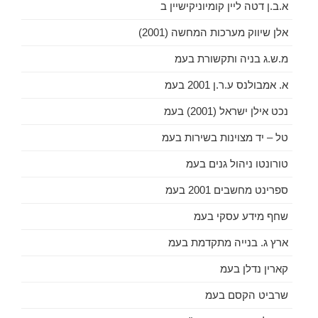
א.ב.ן דטה ליין קומיוניקישיין ב
אלן שיווק מערכות המחשה (2001)
מ.ש.ג בניה ותקשורת בעמ
א. אמבולנס ע.ר.ן 2001 בעמ
נכט אילן ישראל (2001) בעמ
טל – יד מצוינות בשירות בעמ
טורונטו ניהול גנים בעמ
ספרינט מחשבים 2001 בעמ
שחף מידע עסקי בעמ
ארץ ג. בנייה מתקדמת בעמ
קארין נדלן בעמ
שרביט הקסם בעמ