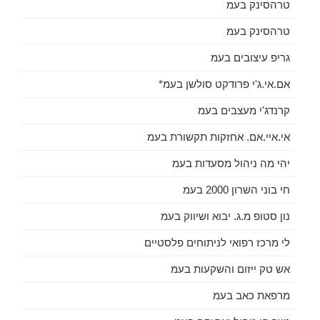
טרהסינק בעמ
טרהסינק בעמ
גריפ עיצובים בעמ
אם.אי.ג'י פרודקט סולשן בעמ*
קרנדג'י מעצבים בעמ
אי.איי.אם. אחזקות תקשורת בעמ
יהי מה ניהול מסעדות בעמ
חי בוני השרון 2000 בעמ
נון סטופ מ.ג. יבוא ושיווק בעמ
לי מרכז רפואי לניתוחים פלסטיים
אש טק ייזום והשקעות בעמ
מרפאת כאב בעמ