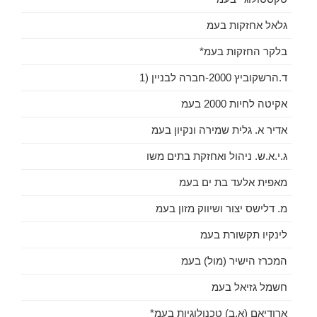
גלאל אחזקות בעמ
בלקר החזקות בעמ*
ד.הרשקוביץ 2000-חברה לבניין (1
אקיטה לחיות 2000 בעמ
אדיר א. גלית שמירה ונקיון בעמ
ג.י.א.ש. ניהול ואחזקת בתים משו
מאפית אלעד בת ים בעמ
מ. דלישס יצור ושיווק מזון בעמ
לינקיו תקשורת בעמ
המכרז הישיר (מול) בעמ
חשמל גזיאל בעמ
ארודיאם (א.ב) טכנולוגיות בעמ*