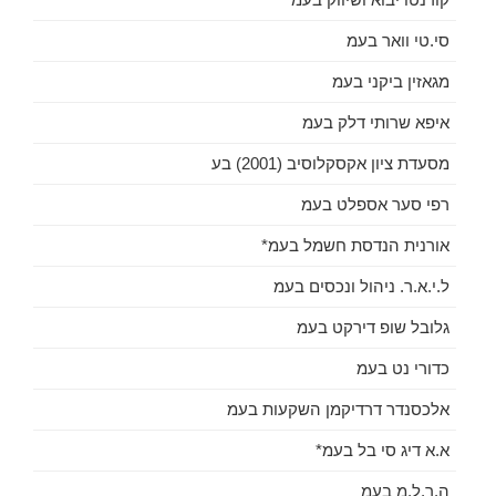
סי.טי וואר בעמ
מגאזין ביקני בעמ
איפא שרותי דלק בעמ
מסעדת ציון אקסקלוסיב (2001) בע
רפי סער אספלט בעמ
אורנית הנדסת חשמל בעמ*
ל.י.א.ר. ניהול ונכסים בעמ
גלובל שופ דירקט בעמ
כדורי נט בעמ
אלכסנדר דרדיקמן השקעות בעמ
א.א דיג סי בל בעמ*
ה.ר.ל.מ בעמ