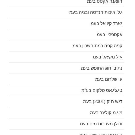
הוואנה אקסס בעמ
י.ל. איכות הנדסה ובניה בעמ
גארד קיו אל בעמ
אקספליי בעמ
קפה קפה רמת השרון בעמ
איל מקיאג' בעמ
נתיבי חוג החופש בעמ
ע. שלרום בעמ
טי.ג'י.אס טלקום בע"מ
דגש חזק (2001) בעמ
מ.י.מ קולינר בעמ
ורולן מערכות מים בעמ
קורנטו יבוא ושיווק בעמ