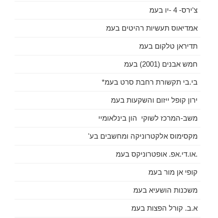
צ'ירס- 4 -יו בעמ
אמדיאוס תעשיות רהיטים בעמ
תדיראן טלקום בעמ
חמש אבנים (2001) בעמ
בי.בי תקשורת רחבת סרט בעמ*
ירון קופל ייזום והשקעות בעמ
משב-המרכז לשוקי הון בינלאומיי
מקסימוס אלקטרוניקה ומחשבים בע'
.או.די.אפ. אופטרוניקס בעמ
קופי אן מור בעמ
משכנות הושעיא בעמ
א.ב. קורל הפצות בעמ