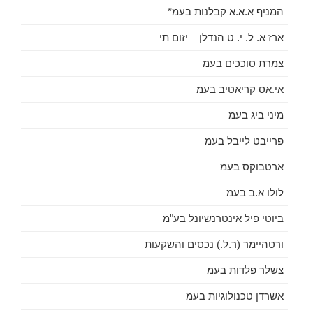
המניף א.א.א קבלנות בעמ*
ארז א. ל. י. ט הנדלן – יזום תי
צמרת סוככים בעמ
אי.אס קריאטיב בעמ
מיני ביג בעמ
פרייבט לייבל בעמ
ארטבוקס בעמ
לולו א.ב בעמ
ביוטי פיל אינטרנשיונל בע"מ
ורטהיימר (ר.ל.) נכסים והשקעות
צשלר פלדות בעמ
אשרדן טכנולוגיות בעמ