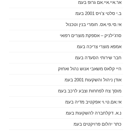
אר.איי.איי.אם גרופ בעמ
ב.י סלטי צ'ויס 2001 בעמ
אי.סי.פי.אס. חומרי בנין וטכנול
סרג'ילניק – אספקת מוצרים רפואי
אמפא מוצרי צריכה בעמ
חבר שירותי הסעדה בעמ
היי קלאס משאבי אנוש נהול ואחזק
אודן ניהול והשקעות 2001 בעמ
מוסך צח לפחחות וצבע לרכב בעמ
אי.אם.טי.וי אפקטיב מדיה בעמ
נ.א. דקלחברה להשקעות בעמ
כתר יהלום פרויקטים בעמ