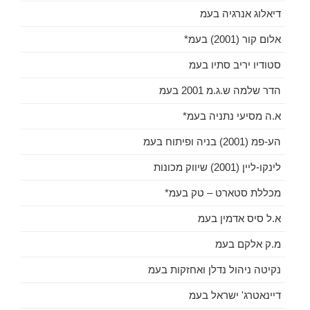
דיאלוג אנרגיה בעמ
אלום קור (2001) בעמ*
סטודיו יריב סתיו בעמ
הדר שלמה ש.ג.מ 2001 בעמ
א.ה מסיעי נתניה בעמ*
הע-פמ (2001) בניה ופיתוח בעמ
לינקו-ליין (2001) שיווק מכונות
מכללת סטארט – טק בעמ*
א.ל סיס אדמין בעמ
מ.ק אלקם בעמ
נקיטה ניהול נדלן ואחזקות בעמ
דיינאטרג' ישראל בעמ