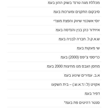
מכללת מגה טרנד בשוק ההון בעמ
סיבקום התקנים ומערכות בעמ
יוסי אשכנזי שיווק והפצת מוצרי
איזידור כהן בנין והנדסה בעמ
ש.א.ק.ל. חברה לבניה בעמ
שי מעקות בעמ
כריספי צ'יפס (2000) בעמ
מחסן הגבס מנו מחיצות 2000 בעמ
א.ב. עמירים שינוע בעמ
אקזיט (ל.י.ד.א.ש.) – בית השקעו
דפיר בעמ
סנטר רהיטים פת בעמ*