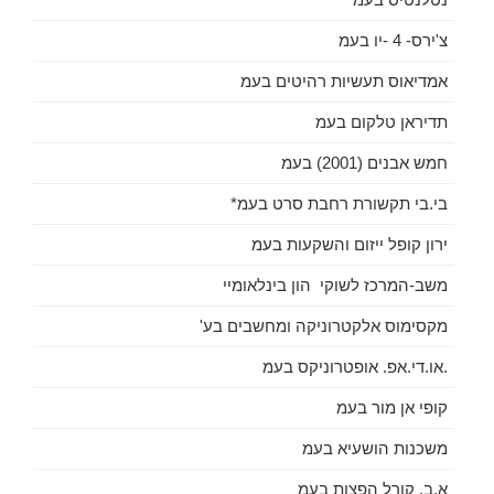
צ'ירס- 4 -יו בעמ
אמדיאוס תעשיות רהיטים בעמ
תדיראן טלקום בעמ
חמש אבנים (2001) בעמ
בי.בי תקשורת רחבת סרט בעמ*
ירון קופל ייזום והשקעות בעמ
משב-המרכז לשוקי הון בינלאומיי
מקסימוס אלקטרוניקה ומחשבים בע'
.או.די.אפ. אופטרוניקס בעמ
קופי אן מור בעמ
משכנות הושעיא בעמ
א.ב. קורל הפצות בעמ