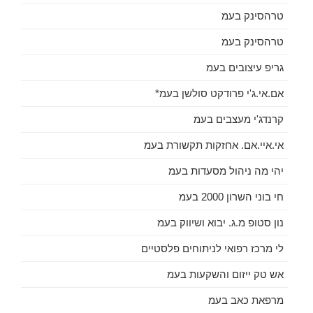
טרהסינק בעמ
טרהסינק בעמ
גריפ עיצובים בעמ
אם.אי.ג'י פרודקט סולשן בעמ*
קרנדג'י מעצבים בעמ
אי.איי.אם. אחזקות תקשורת בעמ
יהי מה ניהול מסעדות בעמ
חי בוני השרון 2000 בעמ
נון סטופ מ.ג. יבוא ושיווק בעמ
לי מרכז רפואי לניתוחים פלסטיים
אש טק ייזום והשקעות בעמ
מרפאת כאב בעמ