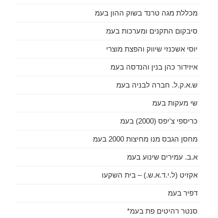
מכללת מגה טרנד בשוק ההון בעמ
סיבקום התקנים ומערכות בעמ
יוסי אשכנזי שיווק והפצת מוצרי
איזידור כהן בנין והנדסה בעמ
ש.א.ק.ל. חברה לבניה בעמ
שי מעקות בעמ
כריספי צ'יפס (2000) בעמ
מחסן הגבס מנו מחיצות 2000 בעמ
א.ב. עמירים שינוע בעמ
אקזיט (ל.י.ד.א.ש.) – בית השקעו
דפיר בעמ
סנטר רהיטים פת בעמ*