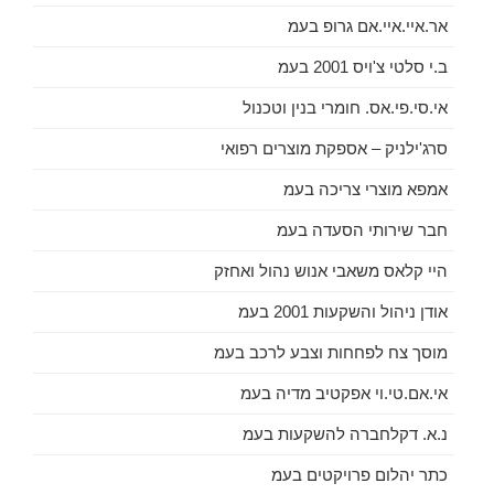
אר.איי.איי.אם גרופ בעמ
ב.י סלטי צ'ויס 2001 בעמ
אי.סי.פי.אס. חומרי בנין וטכנול
סרג'ילניק – אספקת מוצרים רפואי
אמפא מוצרי צריכה בעמ
חבר שירותי הסעדה בעמ
היי קלאס משאבי אנוש נהול ואחזק
אודן ניהול והשקעות 2001 בעמ
מוסך צח לפחחות וצבע לרכב בעמ
אי.אם.טי.וי אפקטיב מדיה בעמ
נ.א. דקלחברה להשקעות בעמ
כתר יהלום פרויקטים בעמ