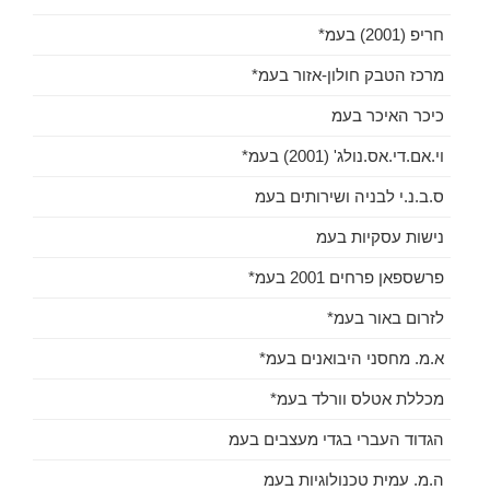
חריפ (2001) בעמ*
מרכז הטבק חולון-אזור בעמ*
כיכר האיכר בעמ
וי.אם.די.אס.נולג' (2001) בעמ*
ס.ב.נ.י לבניה ושירותים בעמ
נישות עסקיות בעמ
פרשספאן פרחים 2001 בעמ*
לזרום באור בעמ*
א.מ. מחסני היבואנים בעמ*
מכללת אטלס וורלד בעמ*
הגדוד העברי בגדי מעצבים בעמ
ה.מ. עמית טכנולוגיות בעמ