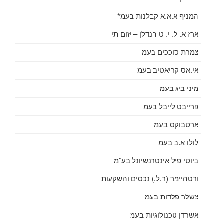
המניף א.א.א קבלנות בעמ*
ארז א. ל. י. ט הנדלן – יזום תי
צמרת סוככים בעמ
אי.אס קריאטיב בעמ
מיני ביג בעמ
פרייבט לייבל בעמ
ארטבוקס בעמ
לולו א.ב בעמ
ביוטי פיל אינטרנשיונל בע"מ
ורטהיימר (ר.ל.) נכסים והשקעות
צשלר פלדות בעמ
אשרדן טכנולוגיות בעמ