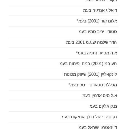
דיאלוג אנרגיה בעמ
אלום קור (2001) בעמ*
סטודיו יריב סתיו בעמ
הדר שלמה ש.ג.מ 2001 בעמ
א.ה מסיעי נתניה בעמ*
הע-פמ (2001) בניה ופיתוח בעמ
לינקו-ליין (2001) שיווק מכונות
מכללת סטארט – טק בעמ*
א.ל סיס אדמין בעמ
מ.ק אלקם בעמ
נקיטה ניהול נדלן ואחזקות בעמ
דיינאטרג' ישראל בעמ