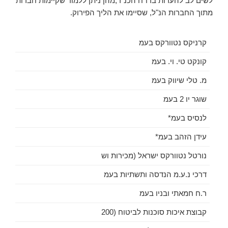
לשים לב להערות בדו"ח הכנ"ר,מהן ניתן ללמוד שקיימות חברות
מתוך החברות הנ"ל, שסיימו את הליך הפירוק.
קרניקס נטוורקס בעמ
קונקט טי. וי. בעמ
מ. טלי שיווק בעמ
שוגר יו 2 בעמ
לנסיס בעמ*
עידן הזהב בעמ*
נורטל נטוורקס ישראל (מכירות וש
דרכי נ.ע.מ הנדסה ותשתיות בעמ
ר.ח חמאתי ובניו בעמ
קבוצת איכות סוכנות לביטוח (200