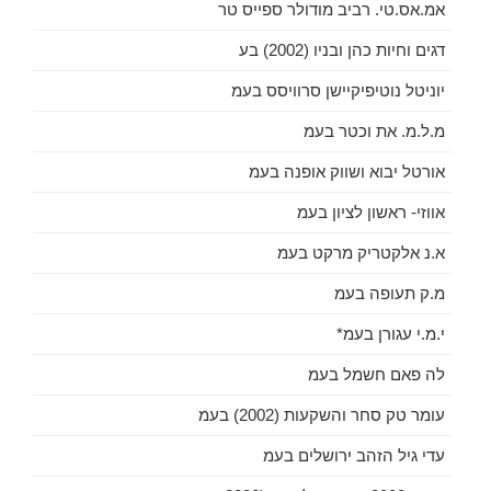
אמ.אס.טי. רביב מודולר ספייס טר
דגים וחיות כהן ובניו (2002) בע
יוניטל נוטיפיקיישן סרוויסס בעמ
מ.ל.מ. את וכטר בעמ
אורטל יבוא ושווק אופנה בעמ
אווזי- ראשון לציון בעמ
א.נ אלקטריק מרקט בעמ
מ.ק תעופה בעמ
י.מ.י עגורן בעמ*
לה פאם חשמל בעמ
עומר טק סחר והשקעות (2002) בעמ
עדי גיל הזהב ירושלים בעמ