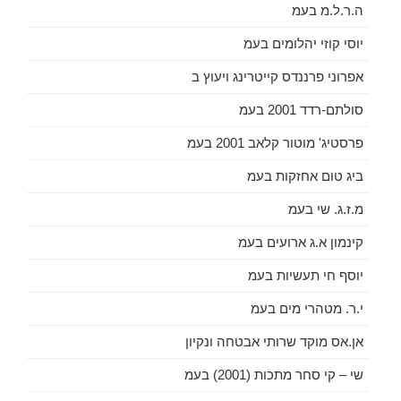
ה.ר.ל.מ בעמ
יוסי קוזי יהלומים בעמ
אפרוני פרננדס קייטרינג ויעוץ ב
סולתם-רדד 2001 בעמ
פרסטיג' מוטור קלאב 2001 בעמ
ביג טום אחזקות בעמ
מ.ז.ג. שי בעמ
קינמון א.ג ארועים בעמ
יוסף חי תעשיות בעמ
י.ר. מטהרי מים בעמ
אן.אס מוקד שרותי אבטחה ונקיון
שי – קי סחר מתכות (2001) בעמ