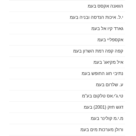
הוואנה אקסס בעמ
י.ל. איכות הנדסה ובניה בעמ
גארד קיו אל בעמ
אקספליי בעמ
קפה קפה רמת השרון בעמ
איל מקיאג' בעמ
נתיבי חוג החופש בעמ
ע. שלרום בעמ
טי.ג'י.אס טלקום בע"מ
דגש חזק (2001) בעמ
מ.י.מ קולינר בעמ
ורולן מערכות מים בעמ