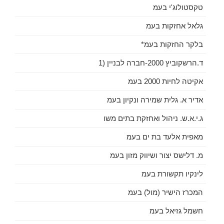
טקסטולוג'י בעמ
גלאל אחזקות בעמ
בלקר החזקות בעמ*
ד.הרשקוביץ 2000-חברה לבניין (1
אקיטה לחיות 2000 בעמ
אדיר א. גלית שמירה ונקיון בעמ
ג.י.א.ש. ניהול ואחזקת בתים משו
מאפית אלעד בת ים בעמ
מ. דלישס יצור ושיווק מזון בעמ
לינקיו תקשורת בעמ
המכרז הישיר (מול) בעמ
חשמל גזיאל בעמ