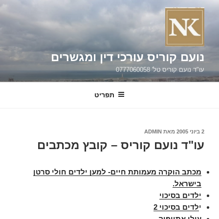
ילוג
תוכן
נועם קוריס עורכי דין ומגשרים
עו"ד נועם קוריס טל' 0777060058
תפריט
פורסם
2 ביוני 2005
מאת
ADMIN
ב
עו"ד נועם קוריס – קובץ מכתבים
מכתב הוקרה מעמותת חיים- למען ילדים חולי סרטן
בישראל.
ילדים בסיכוי
י
לדים בסיכוי 2
עולי אתיופיה