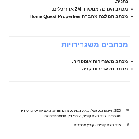
נתניה.
מכתב הערכה ממשרד 2
M
אדריכלים.
מכתב המלצה מחברת Home Quest Properties.
מכתבים משגרירויות
מכתב משגרירות אוסטריה.
מכתב משגרירות קניה.
קטגוריות
SEO
,
אינטרנט
,
גוגל
,
כללי
,
משפט
,
נועם קוריס
,
נועם קוריס עורכי דין
ומגשרים
,
עו"ד נועם קוריס
,
עורכי דין
,
תרומה לקהילה
תגיות
עו"ד נועם קוריס - קובץ מכתבים