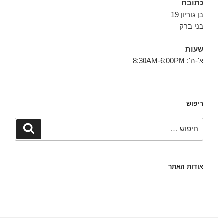
כתובת
בן גוריון 19
בני ברק
שעות
א'-ה': 8:30AM-6:00PM
חיפוש
חפש:
חיפוש
אודות האתר