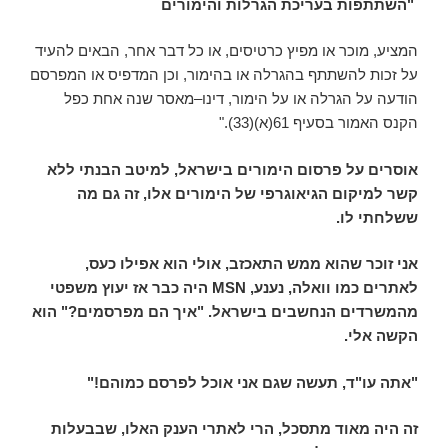
"
השתתפות בעריכת הגרלות והימורים
המציע, מוכר או מפיץ כרטיסים, או כל דבר אחר, הבאים להעיד
על זכות להשתתף בהגרלה או בהימור, וכן המדפיס או המפרסם
הודעה על הגרלה או על הימור, דינו–מאסר שנה אחת כפל
הקנס האמור בסעיף 61(א)(33)."
אוסרים על פרסום הימורים בישראל, למיטב הבנתי ללא
קשר למיקום הגיאוגרפי של הימורים אלו, זה גם מה
ששלחתי לו.
אני זוכר שהוא ממש התאכזב, אולי הוא אפילו כעס,
לאתרים כמו וואלה, נענע,
MSN
היה כבר אז יעוץ משפטי
מהמשרדים הנחשבים בישראל. "איך הם מפרסמים?" הוא
הקשה אלי.
"אתה עו"ד, תעשה שגם אני אוכל לפרסם כמוהם!"
זה היה מאוד מתסכל, הרי לאתרי הענק האלו, שבבעלות