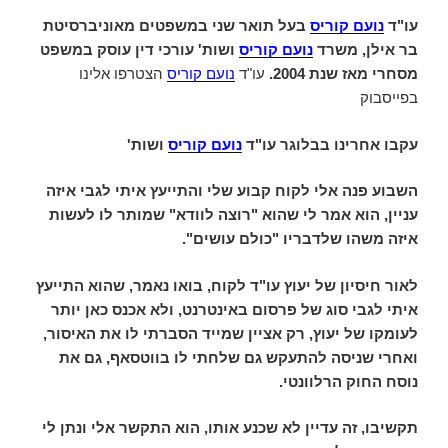
עו"ד
נועם קוריס
בעל תואר שני במשפטים מאוניברסיטת
בר אילן, משרד
נועם קוריס
ושות' עורכי דין עוסק במשפט
מסחרי מאז שנת 2004.
עו"ד
נועם קוריס
הצטרפו אלינו
בפייסבוק
עקבו אחרינו בבלוגר עו"ד
נועם קוריס
ושות'
השבוע פנה אלי לקוח קבוע שלי והתייעץ איתי לגבי איזה
עניין, הוא אמר לי שהוא "רוצה לוודא" שמותר לו לעשות
איזה משהו שלדבריו "כולם עושים".
לאור חיסיון של יעוץ עו"ד לקוח, בואו נאמר, שהוא התייעץ
איתי לגבי סוג של פרסום באינטרנט, ולא אכנס כאן יותר
לעומקו של יעוץ, רק אציין שמייד הסברתי לו את האיסור,
ואחרי שניסה להתעקש גם שלחתי לו בווטסאף, גם את
נוסח החוק הרלוונטי.
תקשיבו, זה עדיין לא שכנע אותו, הוא התקשר אלי ונתן לי