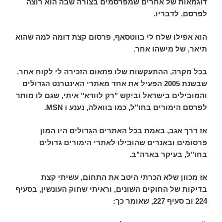
דוגמאות של אחרים שמפרסמים בצורה שבה הוא רוצה
לפרסם, לדבריו.
הוא אפילו שלח לי בווטסאף, פרסום קצת דומה למה שהוא
תיאר, של מישהו אחר.
בכל מקרה, ההתעקשות שלו פתאום הזכירה לי לקוח אחר,
שבשנת 2005 הפעיל את אחד מאתרי האינטרנט הגדולים
והמובילים בישראל וביקש "רק לוודא" איתי, שגם לו מותר
לפרסם הימורים בחו"ל, כמו בוואלה, נענע ו
MSN
.
אז דרך אגב, באמת בכל האתרים הגדולים היו המון
פרסומים ובאנרים שהובילו לאתרי הימורים גדולים
בחו"ל, בעיקר בארה"ב.
אז מכוון שלא הכרתי היטב את התחום, עשיתי קצת
בדיקות של החוקים השונים, וראיתי שחוק העונשין, בסעיף
224 וב סעיף 227, שאומר כך: