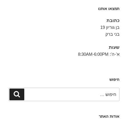
תמצאו אותנו
כתובת
בן גוריון 19
בני ברק
שעות
א'-ה': 8:30AM-6:00PM
חיפוש
חפש:
חיפוש
אודות האתר