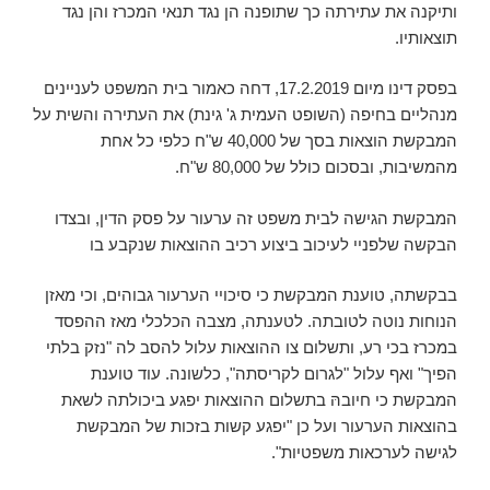
ותיקנה את עתירתה כך שתופנה הן נגד תנאי המכרז והן נגד
תוצאותיו.
בפסק דינו מיום 17.2.2019, דחה כאמור בית המשפט לעניינים
מנהליים בחיפה (השופט העמית ג' גינת) את העתירה והשית על
המבקשת הוצאות בסך של 40,000 ש"ח כלפי כל אחת
מהמשיבות, ובסכום כולל של 80,000 ש"ח.
המבקשת הגישה לבית משפט זה ערעור על פסק הדין, ובצדו
הבקשה שלפניי לעיכוב ביצוע רכיב ההוצאות שנקבע בו
בבקשתה, טוענת המבקשת כי סיכויי הערעור גבוהים, וכי מאזן
הנוחות נוטה לטובתה. לטענתה, מצבה הכלכלי מאז ההפסד
במכרז בכי רע, ותשלום צו ההוצאות עלול להסב לה "נזק בלתי
הפיך" ואף עלול "לגרום לקריסתה", כלשונה. עוד טוענת
המבקשת כי חיובהּ בתשלום ההוצאות יפגע ביכולתה לשאת
בהוצאות הערעור ועל כן "יפגע קשות בזכות של המבקשת
לגישה לערכאות משפטיות".