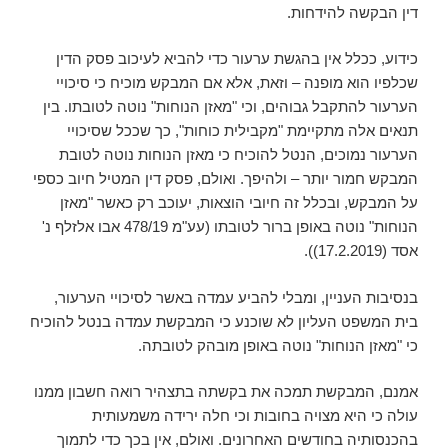
דין הבקשה להידחות.
כידוע, ככלל אין בהגשת ערעור כדי להביא לעיכוב פסק הדין
שכלפיו הוא מופנה – וזאת, אלא אם המבקש מוכיח כי סיכויי
הערעור להתקבל גבוהים, וכי "מאזן הנוחות" נוטה לטובתו. בין
תנאים אלה מתקיימת "מקבילית כוחות", כך שככל שסיכויי
הערעור נמוכים, הנטל להוכיח כי מאזן הנוחות נוטה לטובת
המבקש חמור יותר – ולהיפך. ואולם, פסק דין המטיל חיוב כספי
על המבקש, ובכלל זה חיובי הוצאות, יעוכב רק כאשר "מאזן
הנוחות" נוטה באופן ברור לטובתו (עע"מ 478/19 אבו אלזלף נ'
אסד (‏17.2.2019)).
בנסיבות העניין, ומבלי להביע עמדה באשר לסיכויי הערעור,
בית המשפט העליון לא שוכנע כי המבקשת עמדה בנטל להוכיח
כי "מאזן הנוחות" נוטה באופן מובהק לטובתה.
אמנם, המבקשת תמכה את בקשתה בתצהיר רואה חשבון ממנו
עולה כי היא מצויה בחובות וכי חלה ירידה משמעותית
בהכנסותיה בחודשים האחרונים. ואולם, אין בכך כדי לתמוך