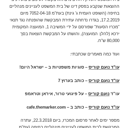
ההוצאות שנקבע בפסק דינו של בית המשפט לעניינים מנהליים
בחיפה (השופט העמית ג' גינת) בעת"מ 7052-04-18 מיום
17.2.2019, בגדרו נדחתה עתירת המבקשת שהופנתה נגד תנאי
"מכרז הסעות" שפורסם על ידי המשיבה 1, המועצה המקומית
ירכא (להלן: המועצה), והושתו על המבקשת הוצאות בסך
80,000 ש"ח.
ועוד כמה מאמרים שכתבתי:
עו"ד נועם קוריס
– סוגיות משפטיות ב – ישראל היום!
עו"ד נועם קוריס
–
כותב בערוץ 7
עו”ד
נועם קוריס
– על פיגועי טרור, איראן וטראמפ
עו"ד נועם קוריס
– כותב ב –
cafe.themarker.com
מספר ימים לאחר פרסום המכרז, ביום 22.3.2018, עתרה
המבקשת לבית המשפט לעניינים מינהליים בחיפה (עת"מ