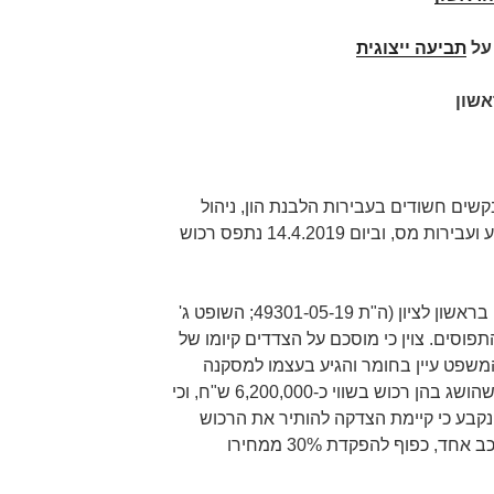
תביעה ייצוגית
אשון
שים חשודים בעבירות הלבנת הון, ניהול
הימורים וארגונם, קשירת קשר לפשע ועבירות מס, וביום 14.4.2019 נתפס רכוש
ביום 10.6.2019 בית משפט השלום בראשון לציון (ה"ת 49301-05-19; השופט ג'
פוסים. צוין כי מוסכם על הצדדים קיומו של
משפט עיין בחומר והגיע בעצמו למסקנה
דומה), כי המשיבה טוענת לעבירות שהושג בהן רכוש בשווי כ-6,200,000 ש"ח, וכי
 נקבע כי קיימת הצדקה להותיר את הרכוש
תפוס. לצד זאת, הותר להשיב כלי רכב אחד, כפוף להפקדת 30% ממחירו