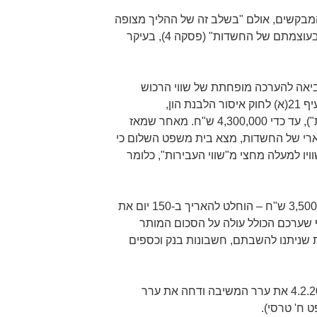
 המבקשים, אולם "בשלב זה של ההליך מצופה
מהמבקשת להצביע על התפתחות בעוצמתם של החשדות" (פסקה 4), בעיקר
יאה להערכה מופחתת של שווי הרכוש
שהושג בעבירות (לפי ההוראות בסעיף 21(א) לחוק איסור הלבנת הון,
התש"ס–2000, להלן: "שווי העבירות"), עד כדי 4,300,000 ש"ח. מאחר שמאז
י של החשדות, מצא בית משפט השלום כי
יו למעלה מחצי מ"שווי העבירות", כלומר
בהתחשב בשווי התפוסים – כ-3,500,000 ש"ח – הוחלט להאריך ב-150 יום את
שערכם הכולל עולה על הסכום המותר
ת שניתנו להשבתם, חשבונות בנק וכספים
בית המשפט המחוזי קיבל ביום 4.2.2020 את ערר המשיבה ודחה את ערר