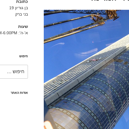
כתובת
בן גוריון 19
בני ברק
שעות
א'-ה': 8:30AM-6:00PM
חיפוש
חפש:
אודות האתר