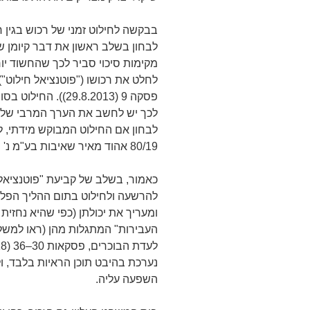
בבקשה לחילוט זמני של רכוש בגין
לבחון בשלב ראשון את דבר קיומן ש
מקימות סיכוי סביר לכך שהחשוד יור
פסקה 9 (29.8.2013)
לכך יש לחשב את הערך המרבי של הר
לבחון אם החילוט המבוקש מידתי, ל
80/19 אהוד מאיר שאיבות בע"מ נ' מדינת ישראל, פסקה 17 (11.8.2019)).
כאמור, בשלב של קביעת "פוטנציאל 
להרשעה ולחילוט בתום ההליך הפלי
ומעריך את יכולתן (כפי שהיא נחזית
נערכת בהיבט תוכן הראיות בלבד, ול
השפעה עליה.