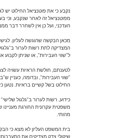
נקבע כי את פוטנציאל החילוט יש לגז
מפוטנציאל זה לאחר שנקבע, וכי בעני
העדכני, ועל כן אין לשחרר דבר ממנו
מכאן הבקשה שהוגשה לעליון. לגי
המצדיקה לתת רשות לערור ב"גלגול 
ל"שווי העבירות", או שניתן לקבוע
לטענתם, חולשת הראיות עשויה לצ
"שווי העבירות", ובדומה, כעניין ש
החילוט בשל קשיים בראיות. נטען כי
כידוע, רשות לערור ב"גלגול שלישי"
משפטית עקרונית החורגת מעניינו ש
מהותי.
בית המשפט העליון לא מצא כי הבקש
שיקולי צדק מצדיקים את התערבותו ש