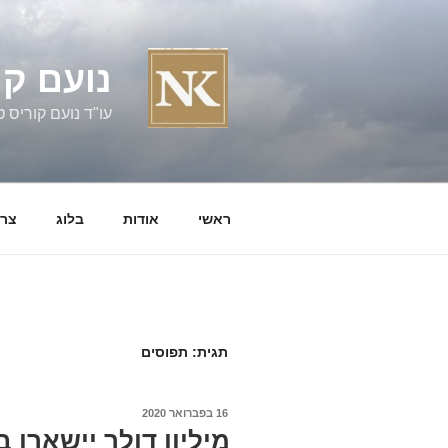
ילוג
תוכן
נועם קו
עו"ד נועם קוריס טל' 060058
ראשי
אודות
בלוג
צרו
תגית:
תפוסים
פורסם
16 בפברואר 2020
ב
מיליון דולר יישארו ב