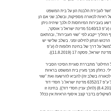
 חשד לעבירת הלבנת הון על בית המשפט
ל ראיות לכאורה מספיקות, ובשלב שני אם הן
שע בעבירות המיוחסות לו ולכך שיהיה ניתן
לחלט את רכושו ("פוטנציאל חילוט") (ע"פ 5140/13 מדינת ישראל נ' אוסקר,
). החילוט בסוף ההליך ייקבע לפי "שווי העבירות", ובהתאם
כוש הנתון לחילוט זמני. בשלב שלישי יש
משל על דרך של בחינת חלופות לו (ע"פ
החילוט" מתבררת סוגיית הסיכוי הסביר
לי. כחלק מכך מעיין בית המשפט בראיות
 לכאורה בשלב זה) להביא להרשעה ואת "שווי
העבירות" המתגלות מהן (ראו למשל ע"פ 6352/17 מדינת ישראל נ' חסדי דוד
לעדת הבוכרים, פסקאות 30–36 (8.4.2018) (להלן: עניין חסדי דוד)). בחינה זו
שיקולים בדבר קצב איסוף הראיות אין ככלל