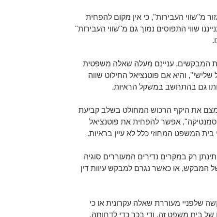
ור מ"שווי העבירות", כי אין מקום להפחית
יננו שווי התפוסים נמוך גם מ"שווי העבירות"
.
שת המבקשים, עניינם מעלה שאלה משפטית
שלישי", והיא אם פוטנציאל החילוט שווה
 אותו גם בהתחשב במשקל הראיות.
מצם את היקף הרכוש המחולט בשלב קביעת
"בסמנטיקה", אפשר להפחית את פוטנציאל
 בית המשפט המחוזי כלל לא עיין בראיות.
 תינתן רק במקרים נדירים המעוררים סוגיה
ל המבקש, או כאשר נגרם למבקש עיוות דין
ה שלפניי מעוררת שאלה עקרונית או כי
ל בית משפט זה, ודי בכך כדי לדחותהּ.