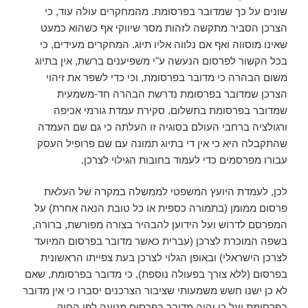
שונים על כך שמדובר בפרסומת. מהמחקרים עולה עוד, כי
הצרכן הסביר מתקשה לזהות מסר שיווקי אף כשהוא כמעט
שאינו מוסווה ואף אם נלווה אליו תיוג. המחקרים מעידים, כי
בכל הקשור לפרסום הנעשה ע"י משפיענים ברשת, אין בתיוג
משום הבהרה כי מדובר בפרסומת, וכי כדי לשפר את זיהוי
הצרכן שמדובר בפרסומת נדרשת הבהרה חד-משמעית
שמדובר בפרסומת בתשלום. סקירת עמדת גורמי אכיפה
ורגולציה ברחבי העולם בסוגיה זו העלתה כי גם שם העמדה
שהתקבלה היא כי אין די בתיוג תמונה עם שם פרופיל העסק
עבורו מפרסמים כדי לעמוד בחובות הגילוי לצרכן.
לכן, לעמדת היועץ המשפטי לממשלה במקרה של העלאת
פרסום ממומן (בתמורה כספית או כל טובת הנאה אחרת) על
המפרסם לדרוש ועל הידוען להבהיר בצורה מפורשת, ברורה,
בשפה המוכרת לצרכן (עברית כאשר מדובר בפרסום המיועד
לצרכן הישראלי) ובאופן הגלוי לצרכן בעת צפייתו הראשונית
בפרסום (ללא צורך בפעולה נוספת), כי מדובר בפרסומת, שאם
לא כן ישנו חשש משמעותי שציבור הצרכנים יסברו כי אין מדובר
בפרסומת ועל כן יהיה מדובר בפרסום מטעה לפי החוק.