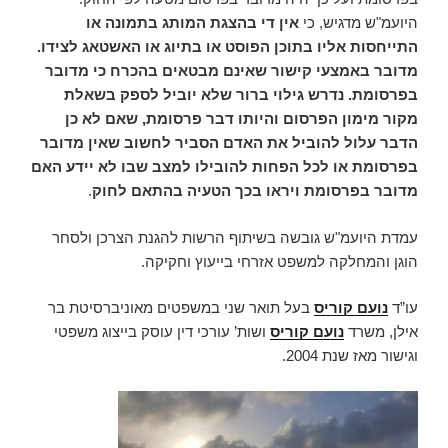
היועמ"ש מדגיש, כי
אין די בהצגת המותג בתמונה או
התייחסות אליו בתוכן הפוסט או בתיוג או האשטאג לצידו.
מדובר באמצעי קישור שאינם מבטאים בהכרח כי מדובר
בפרסומת. נדרש גילוי ברור שלא יוביל לספק בשאלת
מקור מימון הפרסום והיותו דבר פרסומת, שאם לא כן
הדבר עלול להוביל את האדם הסביר לחשוב שאין מדובר
בפרסומת או לכל הפחות להובילו למצב שבו לא יידע האם
מדובר בפרסומת ויראו בכך הטעיה בהתאם לחוק
.
עמדת היועמ"ש גובשה בשיתוף הרשות להגנת הצרכן ולסחר
הוגן והמחלקה למשפט אזרחי בייעוץ וחקיקה.
עו”ד
נועם קוריס
בעל תואר שני במשפטים מאוניברסיטת בר
אילן, משרד
נועם קוריס
ושות’ עורכי דין עוסק בייצוג משפטי
וגישור מאז שנת 2004.