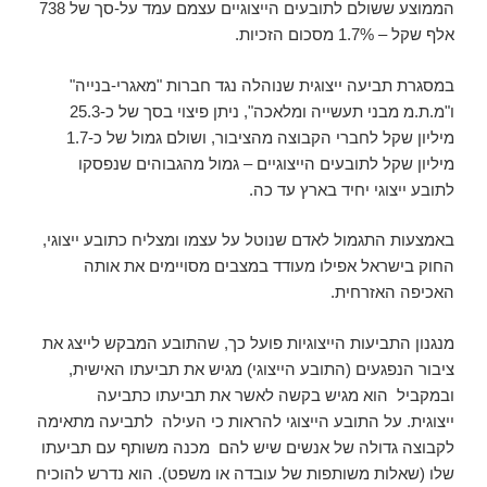
הממוצע ששולם לתובעים הייצוגיים עצמם עמד על-סך של 738
אלף שקל – 1.7% מסכום הזכיות.
במסגרת תביעה ייצוגית שנוהלה נגד חברות "מאגרי-בנייה"
ו"מ.ת.מ מבני תעשייה ומלאכה", ניתן פיצוי בסך של כ-25.3
מיליון שקל לחברי הקבוצה מהציבור, ושולם גמול של כ-1.7
מיליון שקל לתובעים הייצוגיים – גמול מהגבוהים שנפסקו
לתובע ייצוגי יחיד בארץ עד כה.
באמצעות התגמול לאדם שנוטל על עצמו ומצליח כתובע ייצוגי,
החוק בישראל אפילו מעודד במצבים מסויימים את אותה
האכיפה האזרחית.
מנגנון התביעות הייצוגיות פועל כך, שהתובע המבקש לייצג את
ציבור הנפגעים (התובע הייצוגי) מגיש את תביעתו האישית,
ובמקביל הוא מגיש בקשה לאשר את תביעתו כתביעה
ייצוגית. על התובע הייצוגי להראות כי העילה לתביעה מתאימה
לקבוצה גדולה של אנשים שיש להם מכנה משותף עם תביעתו
שלו (שאלות משותפות של עובדה או משפט). הוא נדרש להוכיח