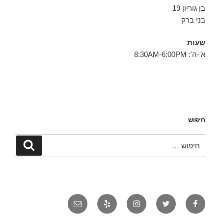
בן גוריון 19
בני ברק
שעות
א'-ה': 8:30AM-6:00PM
חיפוש
חפש:
חיפוש
פייסבוק
טוויטר
אינסטגרם
יאלפ
אימייל