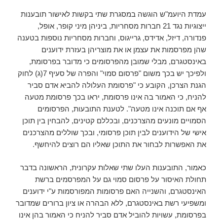
עמדת היועמ"ש הוגשה במסגרת שתי בקשות לאישור תובענות
ייצוגיות נגד 21 חברות מסחריות, ביניהן מיני קופר, אופל,
פנדורה, דיזל, אדידס, גרייגוס, וחברות מסחריות נוספות בטענה
שהן מפרסמות את עצמן או את מוצריהן בעזרת ידוענים
באינסטגרם, מבלי שמובן מהפרסומים כי מדובר בפרסומת,
ולפיכך יש בכך משום "פרסום סמוי" והפרה של סעיף 7(ג) לחוק
הגנת הצרכן, הקובע כי "פרסומת העלולה להביא אדם סביר
להניח, כי האמור בה אינו פרסומת, יראו בכך פרסומת מטעה
אף אם תוכנה אינו מטעה". לטענת התובעות, הפרסומים
הסמויים מונעים מהצרכנים, ובכללם קטינים, להבחין בין תוכן
אישי של הידוענים לבין תוכן פרסומי, ובכך שוללים מהצרכנים
את האפשרות לבחור את התוכן שאליו הם רוצים להיחשף.
כאמור, התובענות העלו שתי שאלות עקרונית, הראשונה בדבר
תחולת האיסור על פרסום סמוי גם על המפרסמים ברשת
האינסטגרם, והשנייה האם פרסומות המפורסמות ע"י ידוענים
ומשפיעי רשת באינסטגרם, ללא הבהרה או ציון ברורים שמדובר
בפרסומת, עשויות להוביל אדם סביר להניח כי האמור בהן אינו