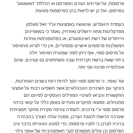
פרסומת, על אף תיוג הגורם המפרסם או הכללת "האשטאג"
בפרסום, ועל כן יש לראות בהן כפרסומות מטעות.
בעמדת היועמ"ש, שהוגשה באמצעות עו"ד יואל פוגלמן
מפרקליטות מחוז ירושלים (אזרחי), נאמר כי במאפיינים
הייחודים של רשת האינסטגרם, או בפלטפורמות אחרות
המשלבות פרסומים אישיים ומסחריים, אין כדי לגרוע מהאיסור
על פרסום סמוי, ואף ניתן לומר שמטרת האיסור חלה
ביתר-שאת ברשת חברתית שבה משתתפים גם קטינים, שהם
אוכלוסייה פגיעה אף יותר.
עוד נאמר, כי פרסום סמוי הפך להיות רווח בשנים האחרונות,
בעיקר עם השינויים הטכנולוגיים אשר השפיעו רבות על אמצעי
התקשורת והביאו לשינויי המודלים העסקיים לפיהם הם
מתנהלים. ממצאי מחקרים מעידים באופן כללי על קושי בזיהוי
פרסום סמוי ע"י צרכנים. לעמדה צורפה סקירת מחקר תמציתית
שערכה הרשות להגנת הצרכן, ממנה עולה הצורך בהבהרה
ברורה לצרכן כי לפניו פרסומת, כדי למנוע הטעייתו בדבר טיב
הפרסום וכן עולים ממצאים לגבי האפקטיביות של אופני גילוי