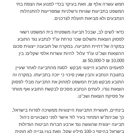
חמש עשרה אלף ₪, וזאת בעיקר בכדי למנוע את הצפת בתי
המשפט בתביעות שגויות ורשלניות שמפריעות להתנהלות
הנתבעים ולא מביאות תועלת לצרכנים.
כדאי לשים לב, שבכל תביעה משפטית בית המשפט רשאי
לפסוק הוצאות ותשלום שכר טרחת עו"ד לנתבע נגד התובע
במקרה של דחיית התביעה. במקרה של תובענה ייצוגית סכום
ההוצאות ושכ"ט עו"ד עלול להיות עשרות אלפי שקלים: בין
10,000 ₪ ל-50,000 ₪.
לפעמים התובע הייצוגי מבקש לסגת מהתביעה לאחר שעיין
בתגובת הנתבע והבין שאין סיכוי כי יזכה בתביעתו. במקרה זה
התובע מבקש מבית המשפט למחוק את התביעה מבלי לפסוק
הוצאות נגדו. לעתים הנתבע מסכים לבקשת התובע ואף מוותר
על פסיקת הוצאות ושכ"ט.
בינתיים, תעשיית התביעות הייצוגיות ממשיכה לפרוח בישראל,
כך שביהמ"ש המחוזי בעיר לוד אישר לפני כשבועיים ניהול
תביעה ייצוגית שהוגשה נגד ארבע חברות הביטוח הגדולות
בישראל בהיקף כ-100 מיליון שקל, וזאת בגין גבייה לא חוקית