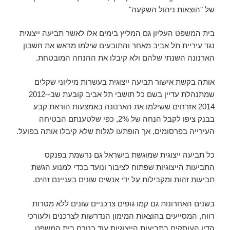
של "הוצאות ניהול השקעה"
בית המשפט העליון גם המליץ בימים אלו לאשר תביעה ייצוגית
נגד עיריית תל אביב מאחר והתובעים שילמו מראש את חשבון
הארנונה השנתי שלהם ולא קיבלו את ההנחה המובטחת.
אותה בקשת אישור תביעה ייצוגית בעשרות מיליוני שקלים
שמתנהלת עדיין בשם כל תושבי תל אביב קובעת שב-2012-
2014 אזרחים ששילמו את הארנונה באמצעות הוראת קבע
בבנק ציפו לקבל הנחה של 2%, כפי שלטענתם הבטיחה
העירייה בפרסומים, אך הופתעו לגלות שלא קיבלו אותה בפועל.
כל תביעה ייצוגית שמוגשת בישראל גם נרשמת בפנקס
התביעות הייצוגיות שפתוח לציבור ונועד בכדי למנוע הגשת
תביעות זהות ומקבילות על ידי אנשים שונים בעניינם זהים.
בשנים האחרונות גם קמו גופים צרכניים שונים ללא מטרות
רווח, המסייעים בהוצאות המימון הנדרשות לצרכנים ולעורכי
הדין העוסקים בתביעות הייצוגיות עוד בטרם בית המשפט