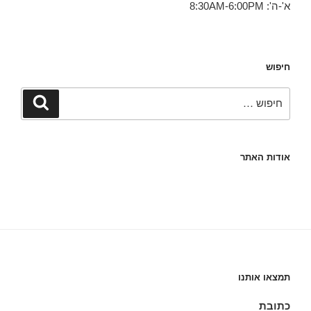
א'-ה': 8:30AM-6:00PM
חיפוש
חפש:
חיפוש
אודות האתר
תמצאו אותנו
כתובת