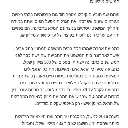
חמישים מיליון ₪.
אותם שני תובעים קיבלו מספר הודעות פרסומיות בלתי רצויות
מגורמים שונים שפרסמו את הגרלות מפעל הפיס ועתה במידה
וההליך המשפטי יסתיים בניצחונם המלא בתביעה, הם צפויים
יחד עם עורכי דינם לזכות בפיצוי של עד כעשרה מיליון ₪.
בתביעה אחרת שמתנהלת בבית המשפט המחוזי בתל אביב,
אישר לאחרונה בית המשפט את התביעה שהוגשה כבר לפני
חמש שנים כתביעה ייצוגית, בסכום של 380 מיליון שקל.
בתביעה נטען כי הראל אינה משלמת את כל התגמולים
המגיעים למבוטחים בפוליסות ביטוח חיים ואובדן כושר עבודה
וככל והתביעה תתקבל במלואה, צפויים התובע ועורך דינו
בתביעה לקבל עד 76 מיליון ₪ כתגמול וכשכר טרחת עורכי דין,
למרות שהמבוטח שהגיש את התביעה ניזוק לכאורה ממחדליה
של הראל באופן אישי- רק באלפי שקלים בודדים.
בשנת 2016 למשל, במסגרת 10 התביעות הייצוגיות הגדולות
ביותר שהסתיימו, הושבו לציבור 433 מיליון שקל; והגמול