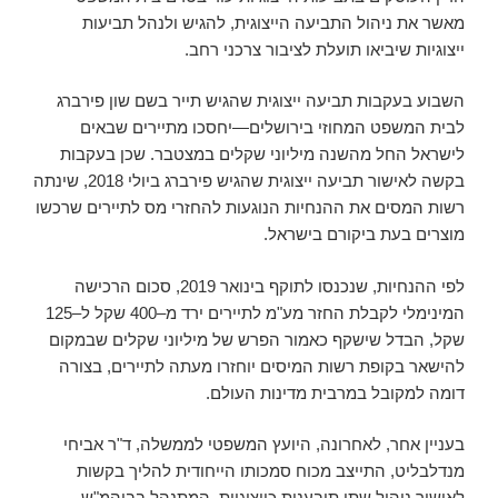
מאשר את ניהול התביעה הייצוגית, להגיש ולנהל תביעות
ייצוגיות שיביאו תועלת לציבור צרכני רחב.
השבוע בעקבות תביעה ייצוגית שהגיש תייר בשם שון פירברג
לבית המשפט המחוזי בירושלים—יחסכו מתיירים שבאים
לישראל החל מהשנה מיליוני שקלים במצטבר. שכן בעקבות
בקשה לאישור תביעה ייצוגית שהגיש פירברג ביולי 2018, שינתה
רשות המסים את ההנחיות הנוגעות להחזרי מס לתיירים שרכשו
מוצרים בעת ביקורם בישראל.
לפי ההנחיות, שנכנסו לתוקף בינואר 2019, סכום הרכישה
המינימלי לקבלת החזר מע"מ לתיירים ירד מ–400 שקל ל–125
שקל, הבדל שישקף כאמור הפרש של מיליוני שקלים שבמקום
להישאר בקופת רשות המיסים יוחזרו מעתה לתיירים, בצורה
דומה למקובל במרבית מדינות העולם.
בעניין אחר, לאחרונה, היועץ המשפטי לממשלה, ד"ר אביחי
מנדלבליט, התייצב מכוח סמכותו הייחודית להליך בקשות
לאישור ניהול שתי תובענות כייצוגיות, המתנהל בביהמ"ש