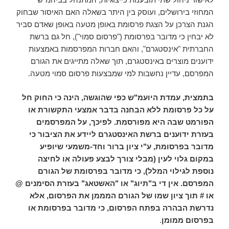
המחוזי בירושלים, ועוסק בין היתר בשאלה האם האיסור שבחוק
הגנת הצרכן על הצגת פרסומת באופן מטעה באופן שאדם סביר
לא יבחין כי מדובר בפרסומת ("פרסום סמוי"), חל גם ברשת
החברתית "אינסטגרם", והאם חברות המפרסמות באמצעות
ידוענים מוצרים באינסטגרם, תוך שאלה מתייגים את הגורם
המפרסם, עדיין נחשבות למי שמבצעות פרסום סמוי מטעה.
בתמצית, עמדת היועמ"ש כפי שהוגשה, הינה כי החוק חל
על כל פרסומת ללא הבחנה בדבר אמצעי התקשורת או
הפורמט שבה היא מפורסמת. לפיכך, על המפרסמים
בעזרת ידוענים ברשת האינסטגרם ליידע את הציבור כי
מדובר בפרסומת, ע"י ציון ברור וחד-משמעי שיופיע
במקום גלוי לעין (מבלי צורך לבצע פעולה או לחיצה
נוספת לגילוי המלל), כי מדובר בפרסומת של הגורם
המפרסם. אין די ב"תיוג" או "האשטאג" בעזרת הסימנים @
או # תוך ציון שמו של הגורם המממן את הפרסום, אלא
נדרשת הבהרה בפתח הפרסום, כי מדובר בפרסומת או
בפרסום ממומן
.