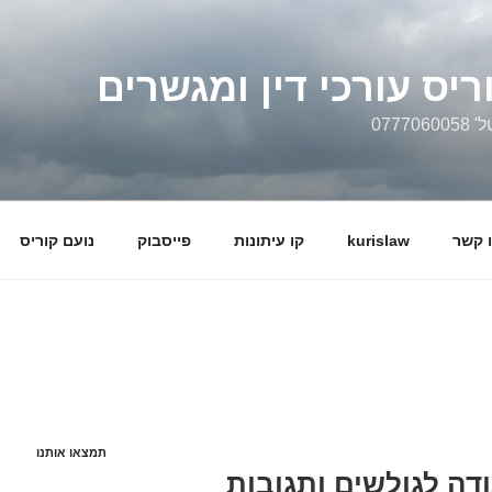
ריס עורכי דין ומגשרים
0777
 קשר
kurislaw
קו עיתונות
פייסבוק
נועם קוריס
תמצאו אותנו
ודה לגולשים ותגובות