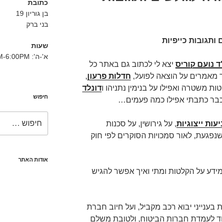
כתובת
בן גוריון 19
בני ברק
ותגובות כייפיות
שעות
א'-ה': 8:30AM-6:00PM
ד נועם קוריס
יצא לי לכתוב גם באתר כל
ר מאמרים על הוצאה לפועל,
חדלות פרעון
,
טות משטרה ואפילו על בנימין נתניהו ו
דונלד
חיפוש
בר כתבתי אפילו כמה פעמים…
חפש:
עות ייצוגיות
, על גירושין, על סכנות
שנפגעת, לאור סמכויות הסוקרים לפי חוק
אודות האתר
ידע על הקלטות ומתי ואיך אפשר להגיש
 בענייני יבוא רכב מקביל, ועל חיוב חברת
ד לעמדת חברות הביטוח, ולטובת משלם