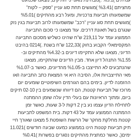
מחציתם )%3.41 )מוגשים תחת סוג עניין "ספק – לקוח"
שמשמעותו תביעות צרכניות, ומעל רבע מהתיקים )%5.01
)מוגשים תחת סוג עניין "רכב" שמשמעותו לרוב תביעות בגין נזק
שנגרם בשל תאונת דרכים. עוד מצאנו כי סכום התביעה
הממוצע עמד על 219,11 ש"ח שהינו כשליש מסכום התביעה
המקסימאלי הקבוע בחוק )122,33 ש"ח בשנת .)0214 בהיבט
הדיוני, מצאנו שלא התקיימו דיונים ב-%4.32 מהתיקים וב-
%1.55 התנהל דיון אחד. מבין הדיונים שהתקיימו, מצאנו
שהנתבעים לא התייצבו ב-%1.05 מהדיונים, כאשר ב-%1.07
מאי התייצבויות אלו, הסיבה היא אי המצאת כתב התביעה ו/או
ההזמנה לדיון. בימים בהם הגורמים השיפוטיים שומעים יום
מרוכז של תביעות קטנות, הם דיווחו שנשמעים בין 02-10 תיקים
ביום, ומתוך הראיונות עם בעלי הדין עלה שזמן ההמתנה
לתחילת הדיון עצמו נע בין 2 דקות ל-3 שעות, כאשר זמן
ההמתנה הממוצע עמד על 43 דקות. בית המשפט לתביעות
קטנות מחלקת מחקר של הרשות השופטת 5 מצאנו שאורך חיי
תיק תביעות קטנות הינו בממוצע כמעט שבעה חודשים )11.021
ימים(, כאשר כמחצית מהתיקים נסגרים בפשרות )%0.41