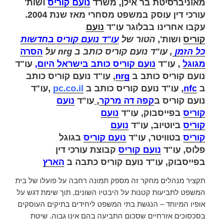
מאוניברסיטת בר אילן, משרד
נועם קוריס
ושות'
עורכי דין עוסק במשפט מסחרי מאז שנת 2004.
עקבו אחרינו בבלוגר עו"ד
נועם
קוריס
ושות',
הטור של
עו"ד נועם קוריס בחדשות
כל הזמן
, עו"ד נועם קוריס כותב ב nrg על
הסרה
מגוגל
,
עו"ד
נועם קוריס כותב בישראל היום
,
עו"ד
נועם קוריס כותב ב
nrg
, עו"ד נועם קוריס כותב
ב
nfc
,
עו"ד נועם קוריס כותב ב
pc.co.il
,
עו"ד
נועם קוריס ב
קפה דה מרקר
,
עו"ד
נועם
קוריס
בפייסבוק,
עו"ד
נועם
קוריס
ביוטיוב,
עו"ד
נועם
קוריס
בטוויטר,
עו"ד
נועם קוריס
בגוגל
פלוס,
עו"ד
נועם קוריס
קבוצת עורכי דין
בפייסבוק,
עו"ד נועם קוריס כתבה ב
הארץ
תקציר מנהלים מחקר זה מספק תמונה רחבה על פועלו של בית
המשפט לתביעות קטנות על היבטיו השונים, תוך שימת דגש על
אופיו המיוחד – הנגשת בתי המשפט ליחידים בתיקים העוסקים
בסכסוכים אזרחיים שסכום התביעה בהם אינו גבוה. שיטת