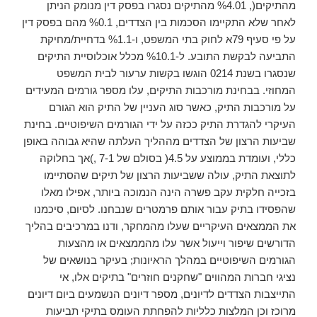
מהתיקים(, %4.01 מהתיקים נסגרו בפסק דין מנומק הניתן
לאחר שלא התקיימו הסכמות בין הצדדים, %0.1 מהם בפסק דין
על פי סעיף 79א לחוק בתי המשפט, ו-%1.1 בדחיית/מחיקת
התביעה לבקשת התובע. ל-%10.1 מכלל אוכלוסיית התיקים
שנסגרו בשנת 0214 הוגשו בקשות ערעור לבית המשפט
המחוזי. בבחינת מורכבות התיקים, עלו מספר גורמים המעידים
על מורכבות התיק, כאשר סוג העניין של התיק הוא הגורם
העיקרי להגדרת התיק ככזה על ידי הגורמים השיפוטיים. בחינת
שביעות הרצון של הצדדים מההליך העלתה שהיא גבוהה באופן
כללי, ועומדת בממוצע על 4.5( בסולם של 7-1 ,)אך בחלוקה
לתוצאת התיק, עולה ששביעות הרצון של תיקים שהסתיימו
בזכייה חלקית עקב פשרה הינה הנמוכה ביותר, אפילו מאלו
שהפסידו בתיק עבור אותם פרמטרים שנבחנו. לסיום, סיכמנו
את הממצאים העיקריים שעלו מהמחקר, ודנו במרכיבים בהליך
הדורשים שיפור וייעול אשר עלו מהממצאים או מהצעות
הגורמים השיפוטיים במהלך הראיונות; בעיקר בנושאים של
נציגי חברות המהווים "שחקנים חוזרים" בתיקים אלו, אי
התייצבות הצדדים לדיונים, מספר דיונים הנשמעים ביום דיונים
מרוכז וכן המלצות כלליות להפחתת העומס בתיקי תביעות