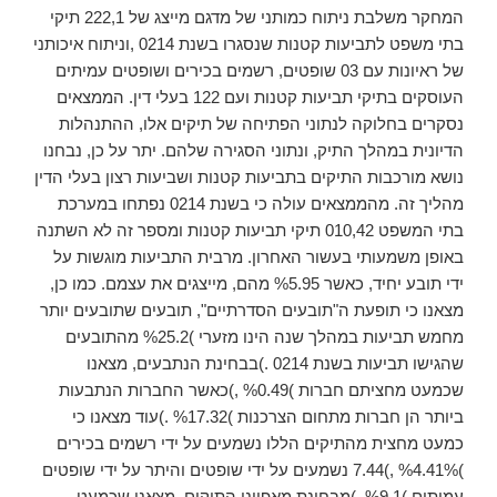
המחקר משלבת ניתוח כמותני של מדגם מייצג של 222,1 תיקי
בתי משפט לתביעות קטנות שנסגרו בשנת 0214 ,וניתוח איכותני
של ראיונות עם 03 שופטים, רשמים בכירים ושופטים עמיתים
העוסקים בתיקי תביעות קטנות ועם 122 בעלי דין. הממצאים
נסקרים בחלוקה לנתוני הפתיחה של תיקים אלו, ההתנהלות
הדיונית במהלך התיק, ונתוני הסגירה שלהם. יתר על כן, נבחנו
נושא מורכבות התיקים בתביעות קטנות ושביעות רצון בעלי הדין
מהליך זה. מהממצאים עולה כי בשנת 0214 נפתחו במערכת
בתי המשפט 010,42 תיקי תביעות קטנות ומספר זה לא השתנה
באופן משמעותי בעשור האחרון. מרבית התביעות מוגשות על
ידי תובע יחיד, כאשר %5.95 מהם, מייצגים את עצמם. כמו כן,
מצאנו כי תופעת ה"תובעים הסדרתיים", תובעים שתובעים יותר
מחמש תביעות במהלך שנה הינו מזערי )%25.2 מהתובעים
שהגישו תביעות בשנת 0214 .)בבחינת הנתבעים, מצאנו
שכמעט מחציתם חברות )%0.49 ,)כאשר החברות הנתבעות
ביותר הן חברות מתחום הצרכנות )%17.32 .)עוד מצאנו כי
כמעט מחצית מהתיקים הללו נשמעים על ידי רשמים בכירים
)%4.41% ,)7.44 נשמעים על ידי שופטים והיתר על ידי שופטים
עמיתים )%9.1 .)מבחינת מאפייני התיקים, מצאנו שכמעט