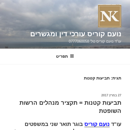
ילוג
תוכן
נועם קוריס עורכי דין ומגשרים
עו"ד נועם קוריס טל' 0777060058
תפריט
תגית:
תביעות קטנות
פורסם
27 במרץ 2017
ב
תביעות קטנות = תקציר מנהלים הרשות
השופטת
עו"ד
נועם קוריס
בוגר תואר שני במשפטים