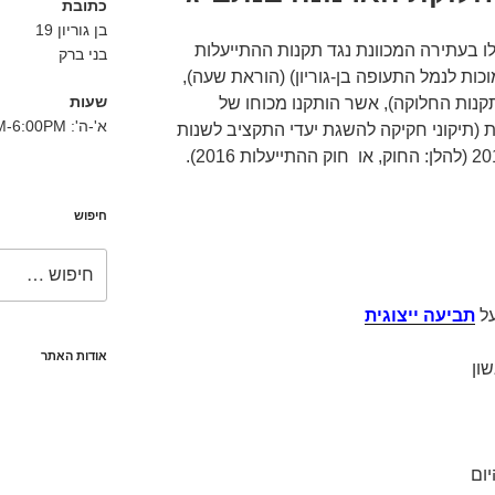
כתובת
בן גוריון 19
ו בעתירה המכוונת נגד תקנות ההתייעלות
בני ברק
כות לנמל התעופה בן-גוריון) (הוראת שעה),
שעות
נות או תקנות החלוקה), אשר הותקנו מכוחו של
א'-ה': 8:30AM-6:00PM
לכלית (תיקוני חקיקה להשגת יעדי התקציב לשנות
חיפוש
חפש:
תביעה ייצוגית
אודות האתר
ון
ום