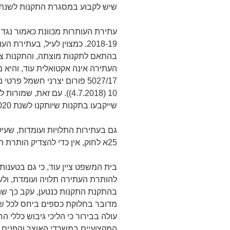
שיש לקבוע במסגרת התקנות לשנת 2020
עתירת העותרות מכוונת כאמור נגד
2018-19. כמצוין לעיל, בעתירת
בהתאם לתקנות מוצתה, והתקנות צפו
העתירה אינה אקטואלית עוד, והיא מ
5027/17 פורום יצרני חשמל פר
10 (‏4.7.2018)). עם זאת, 
שייקבעו בתקנות שיותקנו לשנת 2020.
גם בעתירות התלויות ועומדות, שעי
25א לחוק, אין כדי להצדיק הותרת העתירה דנן תלויה ועומדת.
בית המשפט ציין עוד, כי גם בטענו
להותרת העתירה תלויה ועומדת, ולענין
בהתקנת התקנות כנטען, עקב כך שה
מדובר בחלוקת כספים ביחס לכל שנת
עולה בבירור כי הליכי גיבוש כללי ה
המקצועיים במשרדי האוצר והפנים, 