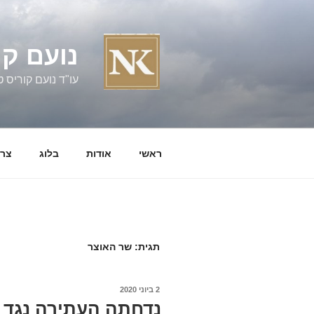
ילוג
תוכן
נועם קו
עו"ד נועם קוריס טל' 060058
ראשי
אודות
בלוג
צרו
תגית:
שר האוצר
פורסם
2 ביוני 2020
ב
נדחתה העתירה נגד 