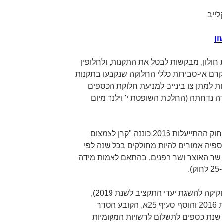
ייב
ון
ית חולון, מבקשות לבטל את התקנות, ולחלופין
יקרם אי-סבירות כללי החלוקה שנקבעו בתקנות
 למתן צו ביניים למניעת חלוקת הכספים
נדחתה (החלטת השופטת י' וילנר מיום
להלן בתמצית רבה רקע הדברים. בחוק ההתייעלות 2016 כוננה "קרן לצמצום
ספיה אמורים להיות מחולקים בכל שנה לפי
י שר האוצר ושר הפנים, בהתאם לאמות מידה
בחוק ההתייעלות הכלכלית (תיקוני חקיקה להשגת יעדי התקציב לשנת 2019),
התשע"ח-2018 תוקן חוק ההתייעלות 2016 והוסף סעיף 25א, הקובע הסדר
 שנת כספים לתשלום לרשויות המקומיות