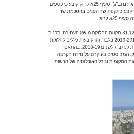
הסמוכות לנמל התעופה בן גוריון (להלן: נתב"ג). סעיף 25א לחוק קובע כי כספים
שיקבע בתקנות שר הפנים בהסכמת שר
2א לחוק.
בהתאם לאמור, הותקנו ביום 31.12.2018 תקנות החלוקה מושא העתירה. תקנות
אלה הותקנו כהוראת שעה לשנים 2019-2018 בלבד, והן קובעות כללים לחלוקת
הכספים לרשויות המקומיות הסמוכות לנתב"ג לשנים 2018-19, בהתאם
 הקבועים בסעיף 25א לחוק, המבוססים בעיקרם על מידת הקרבה
ות המקומית וגודל האוכלוסיה של הרשות