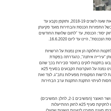
תקנות החלוקה הותקנו כאמור כהוראת שעה לשנים 2018-19, ותוקפן נקבע עד
31. (תקנה 8). ואולם בשל התפזרות הכנסת והבחירות מועד פקיעתן
, בהתאם להוראת סעיף 38 לחוק יסוד: הכנסת, עד "לתום שלושת החודשים
ת", היינו עד ליום 16.6.2020.
נות החלוקה הן אינן נמנות על הרשויות
תן "עירייה איתנה", כהגדרתה בפקודת
קבעו בתקנות לוקים בחוסר סבירות בכך שהם
מתעלמים משיקול רלבנטי – אף שאינו נמנה על העקרונות הקבועים בסעיף 25א
ת לרשות המקומית מפעילות נתב"ג. לצד זאת
יחסות לעיתוי התקנת התקנות ערב הבחירות
בתגובה מפורטת מטעם שר הפנים ושר האוצר (המשיבים 2-1, להלן: המשיבים)
הם עמדו על הרקע וההליכים שקדמו לחקיקת סעיף 25א לחוק ההתייעלות
כן ניתן מענה מפורט לטענות השונות שהעלו