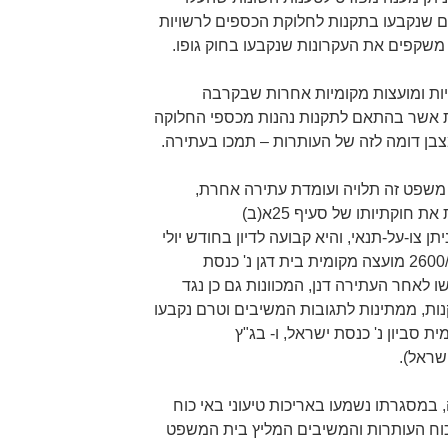
ים שנקבעו בתקנות לחלוקת הכספים לרשויות
ות ומועצות מקומיות אחרות שבקרבה
ות אשר בהתאם לתקנות נהנות מכספי החלוקה
צבן דומה לזה של העותרות – תמכו בעתירה.
 משפט זה תלויה ועומדת עתירה אחרת,
שהוגשה קודם לעתירה דנן, התוקפת את חוקתיותו של סעיף 25א(ב)
20. בעתירה זו ניתן צו-על-תנאי, והיא קבועה לדיון בחודש יולי
שנה זו בפני הרכב מורחב (בג"ץ 2600/18 מועצה מקומית בית דגן נ' כנסת
ו לאחר העתירה דנן, המכוונות גם כן נגד
כן נגד התקנות, ממתינות לתגובות המשיבים וטרם נקבעו
המועצה המקומית סביון נ' כנסת ישראל, ו- בג"ץ
ון בעתירה, במסגרתו נשמעו באריכות טיעוני באי כוח
 כוח העותרות והמשיבים המליץ בית המשפט