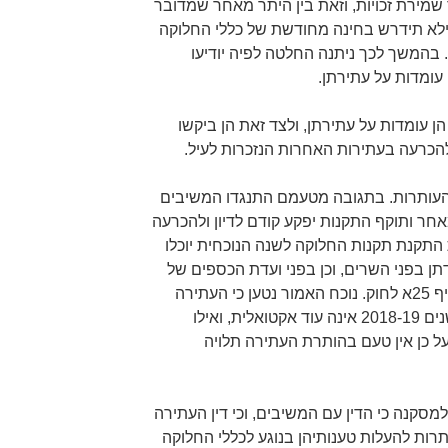
שמירת זכויות, וזאת בין היתר מאחר שמדובר
ילא תידרש בחינה מחודשת של כללי החלוקה
קודם להתקנת התקנות לשנת 2020. בהמשך לכך ניתנה החלטה לפיה יודיעו
עותרות כי הן עומדות על עתירתן, ולצד זאת הן ביקשו
כרעה בעתירות האחרות הנזכרות לעיל.
עותרות. בתגובה מטעמם התנגדו המשיבים
ר ותוקף התקנות יפקע קודם לדיון ולהכרעה
 התקנת תקנות החלוקה לשנה הנוכחית יוכלו
תן בפני השרים, וכן בפני ועדת הכספים של
הכנסת אשר אמורה לקיים דיון בסעיף 25א לחוק. נוכח האמור נטען כי העתירה
הנוכחית בנוגע לחלוקת הכספים לשנים 2018-19 אינה עוד אקטואלית, ואילו
רם הותקנו, ועל כן אין טעם בהותרת העתירה תלויה
סקנה כי הדין עם המשיבים, וכי דין העתירה
רות להעלות טענותיהן בנוגע לכללי החלוקה