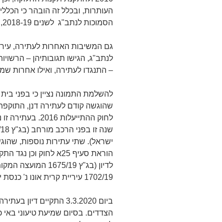
העותרות, ובכלל זה הובהר כי הכלל
הסמוכות לנתב"ג לשנים 2018-19, משקפים את העקרונות שנקבעו בחוק גופו.
גם המשיבות האחרות לעתירה, עירי
לנתב"ג, הגישו תגובותיהן – הרשוי
– התנגדו לעתירה, ואילו אחרות שמ
להשלמת התמונה נציין כי בפני בית
לחוק ההתייעלות 16
ישראל). שתי עתירות נוספות, שהוגש
הוראת סעיף 25א לחוק ו
לדיון (בג"ץ 1675/19 
1702/19 עיריית קרית אונו נ' כנסת ישראל).
ביום 3.3.2020 התקיים די
הצדדים. בסיום שמיעת טיעוני באי