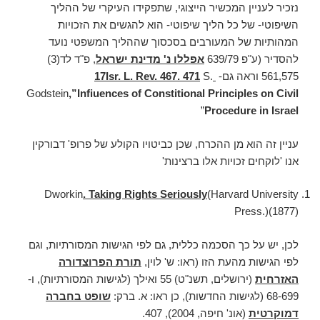
נזכיר לעניין המכשיר הייצוגי, שתפקידו העיקרי של ההליך
השיפוטי- של כל הליך שיפוטי- הוא להגשים את הזכויות
המהותיות של המעורבים בסכסוך שההליך המשפטי נועד
להסדיר (ע"פ 639/79
אפללו נ' מדינת ישראל
, פ"ד לד(3)
561,575 וראה גם-
17Isr. L. Rev. 467. 471
S.
Godstein
,”Infiuences of Constitional Principles on Civil
”
Procedure in Israel
עניין זה הוא מן ההכרח, שכן כביטויו הקולע של פרופ' דבורקין
אנו 'לוקחים זכויות אלו ברצינות'
Dworkin
. Taking Rights Seriously
(Harvard University
Press.)(1877)
לכן, יש על כך הסכמה כללית, גם לפי הגישות המסורתיות, וגם
לפי הגישות מהעת הזו (ראו: ש' לוין,
תורת הפרוצדורה
האזרחית
(ירושלים, תשנ"ט) 55 ואילך (לגישות המסורתיות), ו-
68-699 (לגישות החדשות), כן ראו: א. ברק:
שופט בחברה
דמוקרטית
(אונ' חיפה, 2004), 407.