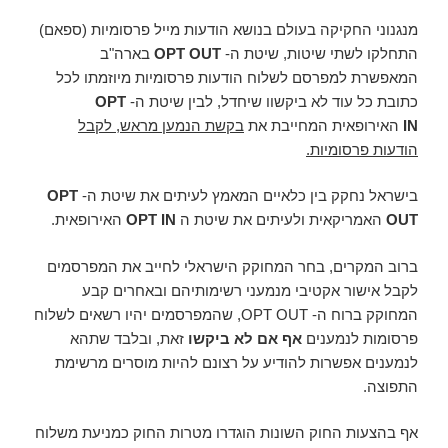
מנגנוני החקיקה בעולם בנושא הודעות מייל פרסומיות (ספאם)
התחלקו לשתי שיטות, שיטת ה-
OPT OUT
בארה"ב
המאפשרת למפרסם לשלוח הודעות פרסומיות מיוזמתו לכל
כתובת כל עוד לא ביקשוו שיחדל, לבין שיטת ה-
OPT
IN
האירופאית המחייבת את
בקשת הנמען מראש, לקבל
הודעות פרסומיות.
בישראל נחקק בין כלאיים המאמץ לעיתים את שיטת ה-
OPT
OUT
האמריקאית ולעיתים את שיטת ה
OPT IN
האירופאית.
ברוב המקרים, בחר המחוקק הישראלי לחייב את המפרסמים
לקבל אישור אקטיבי מנמעני רשימותיהם ובאחרים קבע
המחוקק ברוח ה- OPT OUT, שהמפרסמים יהיו רשאים לשלוח
פרסומות לנמענים
אף אם לא ביקשו
זאת, ובלבד שתהא
לנמענים אפשרות להודיע על רצונם להיות מוסרים מרשימת
התפוצה.
אף בהצעות החוק השונות הוגדרו מטרות החוק כמניעת משלוח