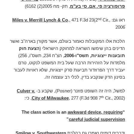
פרופורציה פי. אם. סי בע"מ
, תק- מח 2005(2) 6162)
nd
ראו גם:
Cir.,
., 471 F.3d 23(2
Miles v. Merrill Lynch & Co
2006ׁׁׁ
הלכות אלו המקובלות כאמור בעולם, אשר מקורן בארה"ב ואשר
הדינים בהן שימשו השראה למחוקק הישראלי (
הצעת חוק
תובענות ייצוגיות, תשס"ו-2006
, הצ"ח 234, תשס"ו, 256)
מלמדות על הזהירות הרבה שעל בית המשפט לנקוט, טרם
יעביר דרך הפרוזדור תביעות סרק ייצוגיות, שלא ראויות לעבור
בסינון הדק שנקבע בדין, לכלי רב עוצמה זה.
למשל, היה זה השופט פוזנר (Posner), שקבע ב-
Culver v.
th
Cir., 2002), כי:
, 277 (F.3d 908 7
City of Milwaukee
awkward device, requiring
“The class action is an
”
careful judicial supervision
ודברים דומים נאמרו גם בהלכת
Smilow v. Southwestern