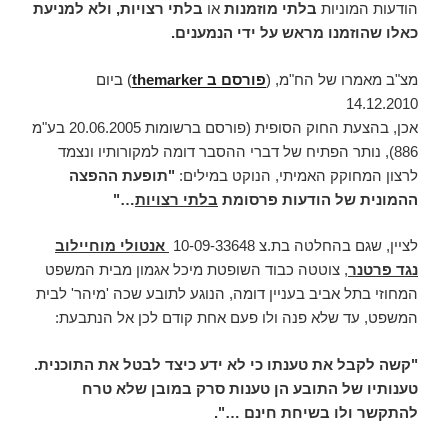
הודעות המוניות
בלתי מוזמנות
או
בלתי רצויות, ולא למניעת
כאלו שהוזמנו מראש על ידי הנמענים.
מצ"ב מאמרו של הח"מ, (
פורסם ב themarker
) ביום
14.12.2010
אכן, בהצעת החוק הסופית (פורסם ברשומות 20.06.2005 בע"מ
886), נותר הפתיח של דברי ההסבר דומה למקורותיו ונצמד
לרצון המחוקק האמיתי, הנוקט במילים:
"תופעת ההפצה
ההמונית של הודעות פרסומת
בלתי רצויות
…"
לציין, שגם בהחלטה בת.צ 10-09-33648
אנטולי מוחיילוב
נגד פרטנר
, צוטטה
כבוד השופטת מיכל אגמון מבית המשפט
המחוזי בתל אביב בעניין דומה, הנוגע לתובע שכה 'מיהר' לבית
המשפט, עד שלא פנה ולו פעם אחת קודם לכן אל הנתבעת:
"קשה לקבל את טענתו כי לא ידע כיצד לבטל את התוכנית.
טענותיו של התובע הן טענות סרק במובן שלא טרח
להתקשר ולו בשיחת חינם …".