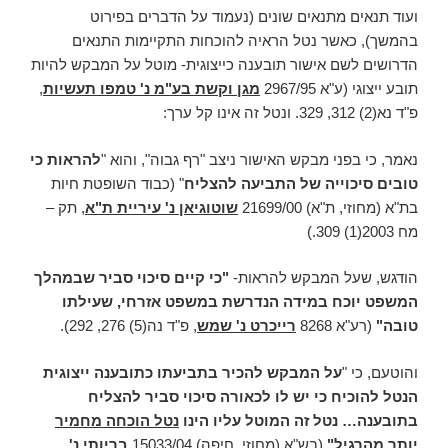
ועוד תנאים מתנאים שונים (נעמוד על הדברים בפירוט
בהמשך), כאשר נטל הראיה להוכחות התקיימות התנאים
הדרושים לשם אישור תובענה כייצוגית- מוטל על המבקש להיות
תובע ייצוגי (ע"א 2967/95
מגן וקשת בע"מ נ' טמפו תעשיות
,
פ"ד נא(2) 312, 329. ונטל זה אינו קל ערך:
נאמר, כי בפני מבקש האישור ניצב "רף גבוה", והוא "
להראות כי
טובים סיכוייה של התביעה להצליח
" (כבוד השופטת חיות
בת"א (מחוזי, ת"א) 21699/00
שוטוגיאן נ' עיריית ת"א
, תק –
מח 2003(1) 309.)
הודגש, שעל המבקש להראות-
"כי קיים סיכוי סביר שבמהלך
המשפט יוכח במידה הנדרשת במשפט אזרחי, שעילתו
טובה"
(רע"א 8268
רייכרט נ' שמש
, פ"ד נה(5) 276, 292).
והוטעם, כי "
על המבקש להכיר בתביעתו כתובענה ייצוגית
הנטל להוכיח כי יש לו לכאורה סיכוי סביר להצליח
בתובענה… נטל זה המוטל עליו הינו
נטל הוכחה מחמיר
יותר מהרגיל"
(בש"א (מחוזי, חיפה) 15033/04
בריותי נ'