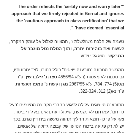
“The order refiects the ‘certify now and worry later’
approach that we firmly rejected in Bernal and ignores
the ‘cautious approach to class certification’ that we
have deemed ‘essential’ ”.
טעמה של הלכה משולשלת זו, המצווה לצלול אל עומק המקרה,
לעשות זאת
בזהירות יתרה, ותוך הטלת נטל מוגבר על
המבקש
– הוא גלוי וידוע.
המכשיר המכונה "תובענה ייצוגית" כולל בחובו, לצד יתרונותיו,
גם
סכנות לא מעטות
(רע"א 4556/94
טצת נ' זילברשץ
, פ"ד
מט(5) 774, 784, ע"א 2967/95
מגן וקשת נ' טמפו תעשיות
,
פ"ד נא(2) 312, 322-324.
התובענה הייצוגית עלולה לפגוע בחברי הקבוצה המיוצגים 'בעל
כורחם', עמדתם לא נשמעת, שיקול דעתם אינו בא לידי ביטוי,
ואף על פי כן- תוצאות ההליך תהווה מעשה בית דין נגדם. בכך
יש לא רק פגיעה בזכות הטיעון של קבוצה גדולה של אנשים,