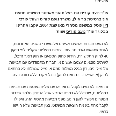
עושים ?
עו"ד
נועם קוריס
הנו בעל תואר מאסטר במשפט מטעם
אוניברסיטת בר אילן, משרד
נועם קוריס
ושות'
עורכי
דין
עוסק במשפט מסחרי מאז שנת 2004. עקבו אחרינו
בבלוגר עו"ד
נועם קוריס
ושות'
לא מעט חברות ואנשים מגיעים אל משרדי בשנים האחרונות,
לאחר שהוגשו נגדם תביעות ייצוגיות במיליוני שקלים לפי תיקון
40 לחוק התקשורת, הידוע כחוק הספאם או חוק דואר הזבל,
לעיתים מוצאים עצמם אנשים או חברות מתמודדים עם תביעות
של מיליונים, רק בגלל משלוח סמס או מייל שנשלחו לא בהתאם
לחוק (או אפילו כן בהתאם לחוק) ובכל מקרה ללא כוונה רעה.
זה מאוד לא נעים לקבל בדואר או עם שליח מעטפה עם תביעה
במיליונים, שבכלל לא דמיינו שתגיע אבל הניסיון מלמד שברוב
המקרים אפשר להגן היטב מפני תביעות מהסוג הזה, ואפילו
לקבל מהתובע את הוצאות המשפט, בגין תביעות שלא הוגשו
כראוי.