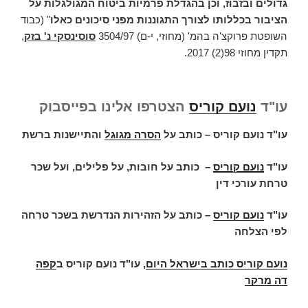
גדולים ובזבוז, וכן בהגדלת פרמיות ביטוח המגולגלות על
הציבור בכללותו לצורך התגוננות מפני סיכונים כאלו
" (כבוד
השופטת פרוקצ'ה בהמ' (מחוזי, י-ם) 3504/97
סוסינסקי נ' בזק
,
תקדין מחוזי 98(2) 2017.
עו"ד
נועם קוריס
הצטרפו אלינו בפייסבוק
עו"ד נועם קוריס – כותב על
הסרה מגוגל
והתיישנות ברשת
עו"ד
נועם קוריס
–
כותב על חובות, על פלילים, ועל שכר
טרחת עורכי דין
עו"ד
נועם קוריס
– כותב על הזהירות הנדרשת בשכר טרחה
לפי הצלחה
נועם קוריס כותב בישראל היום
,
עו"ד נועם קוריס
ב
קפה
דה מרקר