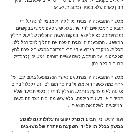
אלא גם בקנינם. אך אנו יודעים, כי : "זכין אדם שלא בפניו ואין
חבין לאדם שלא בפניו" (כתובות, יא, א).
מכשיר התובענה הייצוגית עלול להיות מנוצל לרעה על ידי
תובעים המבקשים להגישה, בלא שיש טעם ממשי בבקשתם
(מבחינתם). כפועל יוצא, במקום השגת התכלית של יעול ההליך
המשפטי, התובענה הייצוגית הופכת את ההליך למסורבל ללא
תכלית. במקרה הגרוע עוד יותר- המדובר במכשיר ליצירת לחץ
לא לגיטימי על הנתבע, לשם עשיית רווחים ' אישיים' (להבדיל
מרווחים לקבוצה).
מכשיר התובענה הייצוגית, גם כאשר הוא מופעל בתום לב, ועל
אחת כמה כאשר הוא מופעל בחוסר תום לב, עשוי לכלול בחובו
פגיעה לא מוצדקת בנתבע, הנאלץ להתגונן כלפי תביעה שלא
תמיד הוא יודע את היקפה, ובלא שיש מחויבות מצד התובעים
'המיוצגים' לשלם את הוצאותיו.
ועוד הדגש, כי "
תביעות סרק ייצוגיות עלולות גם לפגוע
במשק בכללותו על ידי השקעה מיותרת של משאבים