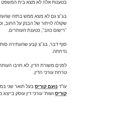
בטענות אלה לא מצא בית המשפט הע
בג"צ גם לא מצא ממש בתזה שהעלו 
שקולה לויתור של הבנק על החוב, ו
"רישום כוזב", כטענת העותרים.
סוף דבר, בג"צ קבע שהעתירה סותרת
נדחתה.
לפנים משורת הדין, לא חויבו העות
טרחת עורכי הדין.
עו”ד
נועם קוריס
בעל תואר שני במ
קוריס
ושות’ עורכי דין עוסק בייצוג מש