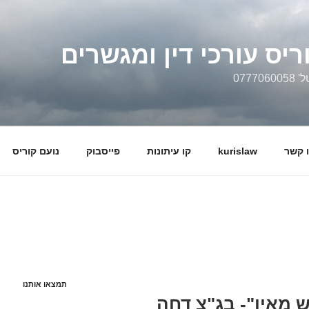
ריס עורכי דין ומגשרים
0777
 קשר
kurislaw
קו עיתונות
פייסבוק
נועם קוריס
תמצאו אותנו
 מאין"- בג"צ דחה