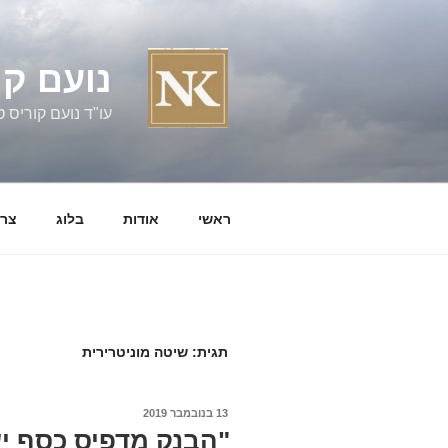
ילוג
תוכן
נועם קו
עו"ד נועם קוריס טל' 060058
ראשי
אודות
בלוג
צרו
תגית:
שיטה מוניטרירית
פורסם
13 בנובמבר 2019
ב
"הבנק מדפיס כסף יש