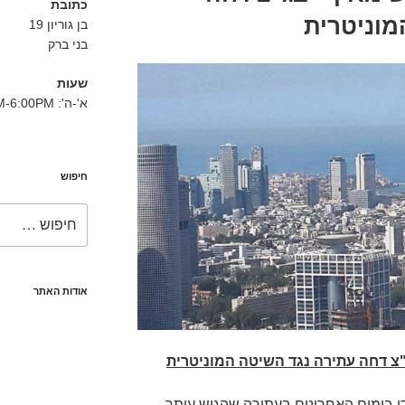
כתובת
מוניטרית
בן גוריון 19
בני ברק
שעות
א'-ה': 8:30AM-6:00PM
חיפוש
חפש:
אודות האתר
"צ דחה עתירה נגד השיטה המוניטרית
ן בימים האחרונים בעתירה שהגיש עותר