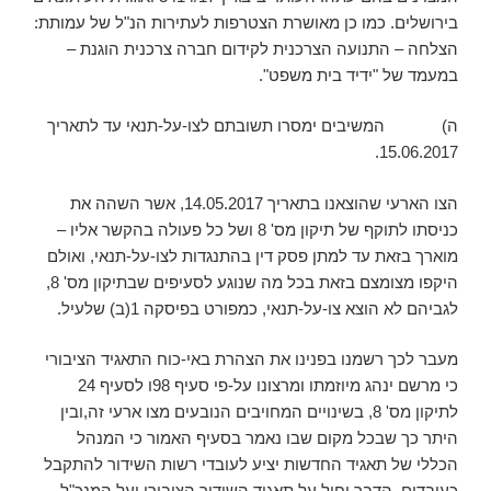
בירושלים. כמו כן מאושרת הצטרפות לעתירות הנ"ל של עמותת:
הצלחה – התנועה הצרכנית לקידום חברה צרכנית הוגנת –
במעמד של "ידיד בית משפט".
ה) המשיבים ימסרו תשובתם לצו-על-תנאי עד לתאריך
15.06.2017.
הצו הארעי שהוצאנו בתאריך 14.05.2017, אשר השהה את
כניסתו לתוקף של תיקון מס' 8 ושל כל פעולה בהקשר אליו –
מוארך בזאת עד למתן פסק דין בהתנגדות לצו-על-תנאי, ואולם
היקפו מצומצם בזאת בכל מה שנוגע לסעיפים שבתיקון מס' 8,
לגביהם לא הוצא צו-על-תנאי, כמפורט בפיסקה 1(ב) שלעיל.
מעבר לכך רשמנו בפנינו את הצהרת באי-כוח התאגיד הציבורי
כי מרשם ינהג מיוזמתו ומרצונו על-פי סעיף 98ו לסעיף 24
לתיקון מס' 8, בשינויים המחויבים הנובעים מצו ארעי זה,ובין
היתר כך שבכל מקום שבו נאמר בסעיף האמור כי המנהל
הכללי של תאגיד החדשות יציע לעובדי רשות השידור להתקבל
כעובדים, הדבר יחול על תאגיד השידור הציבורי ועל המנכ"ל