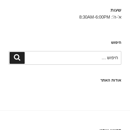
שעות
א'-ה': 8:30AM-6:00PM
חיפוש
חפש:
חיפוש
אודות האתר