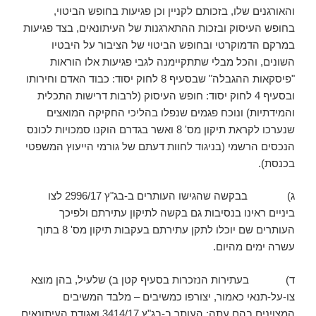
והאורגנים שלו, בזכותם לקניין וכן פגיעות בחופש הביטוי,
בחופש העיסוק ובזכות ההתארגנות של העיתונאים, בצד פגיעות
במרקם הדמוקרטי ובחופש הביטוי של הציבור על היבטיו
השונים, והכל מבלי שתתקיימנה לגבי פגיעות אלו הוראות
"פיסקאות ההגבלה" שבסעיף 8 לחוק יסוד: כבוד האדם וחירותו
ובסעיף 4 לחוק יסוד: חופש העיסוק (לרבות דרישות התכלית
והמידתיות) ונוכח פגמים שנפלו בהליכי החקיקה המואצים
שנערכו לקראת תיקון מס' 8 ואשר בגדרם הוקנו סמכויות לכונס
הנכסים הרשמי (בניגוד לחוות דעתם של גורמי הייעוץ המשפטי
בכנסת).
ג) בבקשה שהגישו העותרים ב-בג"ץ 2996/17 לצו
ביניים ראינו בנסיבות גם בקשה לתיקון עתירתם ולפיכך
העותרים שם יוכלו לתקן עתירתם בעקבות תיקון מס' 8 בתוך
עשרה ימים מהיום.
ד) בעתירות הנזכרות בסעיף קטן ב) שלעיל, בהן מוצא
צו-על-תנאי כאמור, יצורפו כמשיבים – מלבד המשיבים
המצוינים בהם עתה: העותר ב-בג"ץ 3414/17 ואגודת העיתונאים