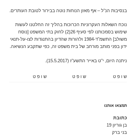
בנסיבות הנ"ל – אף מאזן הנוחות נוטה בבירור לטובת העותרים.
נוכח השאלות העקרוניות הכרוכות בהליך זה החלטנו לעשות
שימוש בסמכותנו לפי סעיף 26(2) לחוק בתי המשפט [נוסח
משולב] התשמ"ד-1984 ולהורות שהדיון בהתנגדות לצו-על-תנאי
ידון בפני מותב מורחב של בית משפט זה, כפי שתקבע הנשיאה.
ניתנה היום, ‏י"ט באייר התשע"ז (‏15.5.2017).
ש ו פ ט
ש ו פ ט
ש ו פ ט
תמצאו אותנו
כתובת
בן גוריון 19
בני ברק