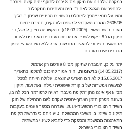
במקרה שלפנינו אם תיקון מס' 8 יכנס לתוקף יהיה קשה ומורכב
"להחזיר את הגלגל לאחור", היה והעתירות תתקבלנה
והצו-על-תנאי ייהפך למוחלט (השוו: צו הביניים שניתן ב-בג"ץ
2605/05 המרכז האקדמי למשפט ולעסקים, חטיבת זכויות
האדם נ' שר האוצר (18.03.2009)). בהקשר זה נציין, למשל, כי
תיקון מס' 8 ביקש לשריין את זכויות העובדים האמורים לעבור
מהתאגיד הציבורי לתאגיד החדשות, אבל ללא הצו הארעי היפוך
הדברים איננו מובטח.
יתר על כן, העובדה שתיקון מס' 8 פורסם רק אתמול
(14.05.2017) ב
רשומות
, והיה אמור להיכנס לתוקפו בתאריך
15.05.2017 לולא הצו הארעי שהוצאנו, עלולה הייתה לסכל
למעשה אפשרות של ביקורת שיפוטית יעילה. זאת ועוד, תיקון
מס' 8 אף איננו נותן "תקופת מעבר" ראויה לרפורמה הכלולה בו,
בשונה מפרק הזמן הארוך-יחסית שקדם ליום התחילה של חוק
השידור הציבורי התשע"ד-2014, שנדחה מספר פעמים בעקבות
תיקונים שיזמו בו משיבי הממשלה וטיעוניהם כי נדרשת תקופת
התארגנות ממושכת ומספקת כדי להביא לשינוי בתשתית
השידור הציבורי בישראל.