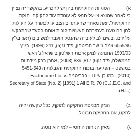
א) הסוגיות החוקתיות בהן יש להכריע. בהקשר זה נציין
כי לאחר שמוצא צו-על-תנאי לא עומדת עוד לחקיקה "חזקת
החוקתיות", זאת מאחר שהעותרים הצביעו לכאורה על העילות
להן הם טענו בעתירתם העשויות לזכות אותם בסעד שהתבקש
על ידם, ובשים לב לעובדה שהנטל הועבר למשיבים (ראו: בג"ץ
6055/95 צמח נ' שר הביטחון, פ"ד נג(5), 241 (1999); בג"ץ
1993/03 התנועה למען איכות השלטון בישראל נ' ראש
הממשלה, פ"ד נז(6) 817, 839 (2003); אהרן ברק מידתיות
במשפט – הפגיעה בזכות החוקתית והגבלותיה 5451-543
(2010); כמו כן עיינו – בבריטניה:Factortame Ltd. v.
Secretary of State (No. 2) [1991] 1 All E.R. 70 (C.J.E.C. and
H.L.)).
ב) הנזק מכניסת החקיקה לתוקף, ככל שקשה יהיה
לתקנו, אם החקיקה תבוטל.
ג) מאזן הנוחות היחסי – למי הוא נוטה.