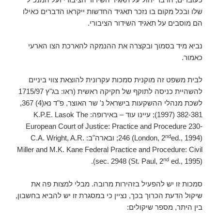
שלו ובכל מקום בו נזכר תאגיד החדשות ייקראו הדברים כאילו
הם מוסבים על תאגיד השידור הציבורי.
נביא מיד בסמוך ובקצרה את ההנמקה להארכת הצו הארעי
כאמור.
לבית משפט זה מוקנית סמכות עקרונית להוצאת צווי ביניים
להשהיית כניסה לתוקף של חקיקה ראשית (ראו: בג"ץ 1715/97
לשכת מנהלי ההשקעות בישראל נ' שר האוצר, פ"ד נא(4) 367,
382-381 (1997); עיינו עוד – באירופה: K.P.E. Lasok The
European Court of Justice: Practice and Procedure 230-
nd
246 (London, 2
ed., 1994); ובארה"ב: C.A. Wright, A.R.
Miller and M.K. Kane Federal Practice and Procedure: Civil
nd
sec. 2948 (St. Paul, 2
ed., 1995)).
סמכות זו יש להפעיל בזהירות מרובה. מבלי למצות פה את
שיקול הדעת הכרוך בכך, נציין כי במסגרת זו יש להביא בחשבון,
בין היתר, מספר שיקולים: