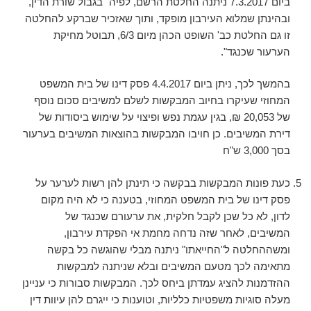
ביום 7.3.2017 ניתנה החלטת הרשם, לפיה "בגבול שורת הדין,
ובהינתן שמלוא העירבון מופקד, ותוך שאזכיר שברקע להחלטה
זו גם החלטת כב' השופט הכהן מיום 6/3, תבוטל מחיקת
הערעור שכנגד".
בהמשך לכך, ניתן ביום 4.4.2017 פסק דינו של בית המשפט
המחוזי שעיקרו בחיוב המבקשות לשלם למשיבים סכום נוסף
של 20,053 ₪, בגין עגמת נפש ופיצוי על שימוש ביסודות של
דירת המשיבים. כן חויבו המבקשות בהוצאות המשיבים בערעור
בסך 3,000 ש"ח
כעת פונות המבקשות בבקשה כי תינתן להן רשות לערער על
פסק דינו של בית המשפט המחוזי, בטענה כי לא היה מקום
לדון, לא כל שכן לקבל חלקית, את ערעורם שכנגד של
המשיבים, לאחר שזה נדחה מחמת אי הפקדת עירבון,
ומשההחלטה ל"החייאתו" ניתנה מבלי שהוגשה כל בקשה
מתאימה לכך מטעם המשיבים ובלא שניתנה למבקשות
ההזדמנות להציג עמדתן ביחס לכך. המבקשות סבורות כי עניינן
מעלה סוגיות משפטיות כלליות, וטוענות כי ייגרם להן עיוות דין