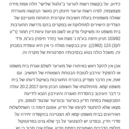
כידוע, על בקשות רשות לערער ב"גלגול שלישי" חלה אמת מידה
מצמצמת, לפיה רשות ערעור תינתן רק כאשר הבקשה מעוררת
שאלה משפטית בעלת חשיבות עקרונית החורגת מעניינם של
הצדדים הישירים למחלוקת או במקרים בהם נדרשת התערבות
בית משפט זה משיקולי צדק או לשם מניעת עיוות דין חמור (ר"ע
103/82 חניון חיפה בע"מ נ' מצת אור (הדר חיפה) בע"מ, פ"ד
לו(3) 123 (1982)). עיון בבקשה מגלה כי אין היא עומדת במבחן
זה, משכל כולה נטוע בנסיבותיו הפרטניות של מקרה זה.
אכן אין להקל ראש באיחורו של מערער לשלם אגרת בית משפט
או להפקיד עירבון לטובת הבטחת הוצאותיו של המשיב. עם
זאת, אין הדבר מצדיק בהכרח התערבות בשיקול דעתו של בית
משפט קמא. מהחלטתו של השופט הכהן מיום 20.2.2017 עולה
כי דבר העיכוב בהסדרת האגרה והעירבון הובא לידיעת
המבקשות בפתח הדיון בערעור ובערעור שכנגד לגופם, והן
מצאו שלא להתנגד לקיומו של הדיון. אמנם דומה כי השתלשלות
האירועים בבית משפט קמא לא הצטיינה בהקפדה יתירה על
סדרי הדין, ובפרט יש להצטער על כך שלא צוינו בפרוטוקול
חילופי הדברים האמורים בפתח הדיון, אולם איני סבור כי יש