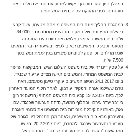
במהלך דיון ההוכחות הן ביקשו למחוק את התביעה ולברר את
טענותיהן לפני המפקח על הבתים המשותפים
במסגרת ההליך מינה בית המשפט מומחה מטעמו, אשר קבע
כי עלות התיקונים של הנזקים הנטענים מסתכמת ב-34,000
ש"ח. בית המשפט אימץ במלואה את חוות דעת המומחה
מטעמו וקבע כי המשיבים זכאים לפיצוי בשיעור זה בגין הנזקים
שנגרמו להם, וכן פסק לטובתם פיצויים בגין עגמת נפש בסך
7,500 ש"ח.
על פסק דינו זה של בית משפט השלום הגישו המבקשות ערעור
לבית המשפט המחוזי, והמשיבים הגישו מצדם ערעור שכנגד.
ביום 24.1.2017 הגישו המשיבים עיקרי טיעון מטעמם, וזאת
טרם ששילמו אגרה והפקידו עירבון, ולאחר חלוף המועד האחרון
לכך. ביום 19.2.2017 קבע בית המשפט המחוזי (הרשם א' רון)
כי "בהיעדר עירבון ובחלוף המועד, נדחה הערעור שכנגד". עם
זאת, באותו יום קיבלה מזכירות בית המשפט את סכומי האגרה
והעירבון מבא-כוח המשיבים, ולאחר מכן התנהל דיון לגופם של
הערעור והערעור שכנגד. למחרת, ביום 20.2.2017, הגישו
המבקשות "בקשה לדחיית הערעור שכנגד" בהתבסס על