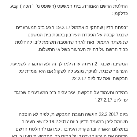
החלטת הרשם האמורה. בית המשפט (השופט מ' י' הכהן) קבע
כדלקמן:
"בפתח הדיון שהתקיים אתמול 19.2.17 הציג ב"כ המערערים
שכנגד קבלה על הפקדת העירבון בקופת בית המשפט
שנעשתה אתמול. זאת לאחר שהוסבה תשומת ליבו להחלטת
כבוד הרשם על דחיית הערעור בשל אי התשלום.
המשיבה שכנגד 2 הייתה ערה למהלך זה ולא התנגדה לשמיעת
הערעור שכנגד. לפיכך, מוצע לה לשקול אם היא עומדת על
הבקשה וזאת עד ליום 22.2.17.
במידה ותעמוד על הבקשה, יגיב עליה ב"כ המערערים שכנגד
עד ליום 27.2.17."
ביום 22.2.2017 הוגשה תגובת המבקשות, לפיה לא הוסבה
תשומת ליבן במעמד הדיון ביום 19.2.2017 לנושא העיכוב
בתשלום האגרה ובהפקדת העירבון, כמו גם להחלטת הרשם
הדוחה את הערעור שכנגד על בסיס כך. המבקשות טענו כי לא