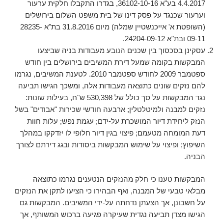
4.4.2017 בע"א 36102-10-16, בגדרו התקבלו חלקית ערעור
וערעור שכנגד על פסק דינו של בית משפט השלום בירושלים
(השופטת א' אייכנשטיין שמלה) מיום 31.8.2016 בת"א 28235-
09-11 ובת"א 24204-09-12.
עסקינן בסכסוך בין שכנים הנובע מעבודות בניה שביצעו
המבקשות בקומה שמעל דירת המשיבים בירושלים בין חודש
ספטמבר 2009 לחודש ספטמבר 2010. לטענת המשיבים, נגרמו
להם נזקים שונים כתוצאה מעבודות אלה, ומשכך הגישו תביעה
נגד המבקשות על סך כולל של 530,398 ש"ח, בעילות שונות:
נזקים למבנה ולמיטלטלין; ארבעה חודשי שכירות "אבודים" בשל
הנזק ליחידת דיור המושכרת על-ידם; עגמת נפש; עלות חוות
דעת המומחה מטעמם; פיצוי בגין דיור חלופי לו יזדקקו במהלך
השיפוץ; ופיצוי על שימוש המבקשות ביסודות ובגג דירתם לצורך
הבניה.
המבקשות טענו כי חלק מהנזקים הנטענים נגרמו כתוצאה
מבלאי טבעי של המבנה, ואף הבהירו כי הציעו לתקן את הנזקים
על חשבונן, אך הצעתן נדחתה על-ידי המשיבים. המבקשות גם
הגישו מצדן תביעה נגדית שעיקרה פגיעה ברכוש המשותף, אך