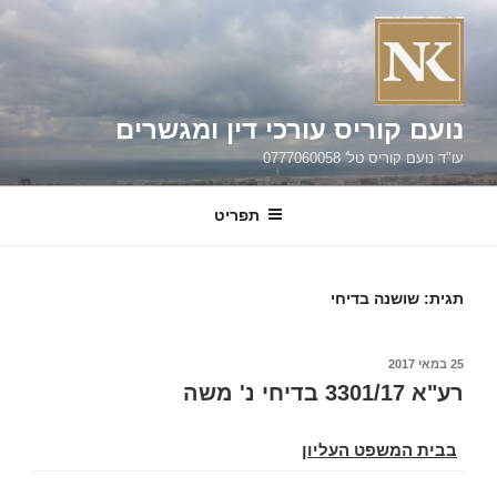
ילוג
תוכן
נועם קוריס עורכי דין ומגשרים
עו"ד נועם קוריס טל' 0777060058
תפריט
תגית:
שושנה בדיחי
פורסם
25 במאי 2017
ב
רע"א 3301/17 בדיחי נ' משה
בבית המשפט העליון