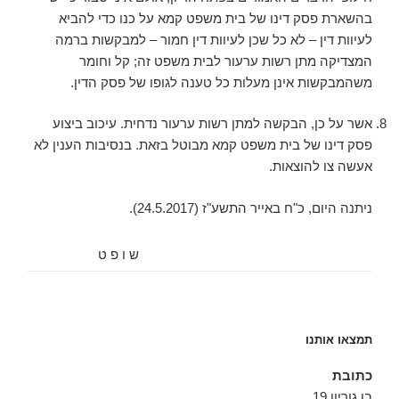
בהשארת פסק דינו של בית משפט קמא על כנו כדי להביא
לעיוות דין – לא כל שכן לעיוות דין חמור – למבקשות ברמה
המצדיקה מתן רשות ערעור לבית משפט זה; קל וחומר
משהמבקשות אינן מעלות כל טענה לגופו של פסק הדין.
אשר על כן, הבקשה למתן רשות ערעור נדחית. עיכוב ביצוע
פסק דינו של בית משפט קמא מבוטל בזאת. בנסיבות הענין לא
אעשה צו להוצאות.
ניתנה היום, ‏כ"ח באייר התשע"ז (‏24.5.2017).
ש ו פ ט
תמצאו אותנו
כתובת
בן גוריון 19