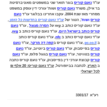
עו"ד
נועם קוריס
בוגר תואר שני במשפטים מאוניברסיטת
בר אילן, משרד
נועם קוריס
ושות' עורכי דין עוסק במשפט
מסחרי מאז שנת 2004. עקבו אחרינו בבלוגר עו"ד
נועם
קוריס
ושות
',
הטור של
עו"ד נועם קוריס בחדשות כל הזמן
,
עו"ד נועם קוריס כותב ב nrg על
הסרה מגוגל
,
עו"ד
נועם
קוריס כותב בישראל היום
,
עו"ד נועם קוריס כותב ב
nrg
,
עו"ד נועם קוריס כותב ב
nfc
,
עו"ד נועם קוריס כותב
ב
pc.co.il
,
עו"ד נועם קוריס ב
קפה דה מרקר
,
עו"ד
נועם
קוריס
בפייסבוק,
עו"ד
נועם קוריס
ביוטיוב,
עו"ד
נועם
קוריס
בטוויטר,
עו"ד
נועם קוריס
בגוגל פלוס,
עו"ד
נועם
קוריס
קבוצת עורכי דין בפייסבוק,
עו"ד נועם קוריס כתבה
ב
הארץ
,
לכתבה בביזפורטל,
עו"ד נועם קוריס: 20 אלף ₪
לכל ישראלי
רע"א 3301/17