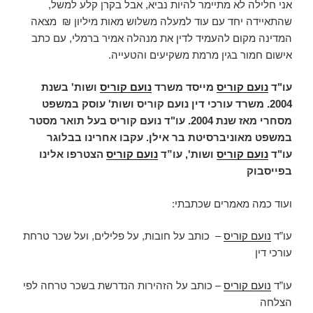
אני חלילה לא מתיימר להיות נביא, אבל בקרן קלע למשל,
שהתאיידה יחד עם עוד למעלה משלוש מאות מיליון ₪ מצאה
המדינה מקום להעמיד לדין את מנהלה אמיר ברמלי, עם כתב
אישום חמור בגין מרמת משקיעים והטעייה.
עו"ד
נועם קוריס
מייסד משרד
נועם קוריס
ושות' בשנת
2004. משרד עורכי דין נועם קוריס ושות' עוסק במשפט
מסחרי מאז שנת 2004. עו"ד נועם קוריס בעל תואר מסטר
במשפט מאוניברסיטת בר אילן. עקבו אחרינו בבלוגר
עו"ד
נועם קוריס
ושות',
עו”ד
נועם קוריס
הצטרפו אלינו
בפייסבוק
ועוד כמה מאמרים שכתבתי:
עו”ד
נועם קוריס
– כותב על חובות, על פלילים, ועל שכר טרחת
עורכי דין
עו”ד
נועם קוריס
– כותב על הזהירות הנדרשת בשכר טרחה לפי
הצלחה