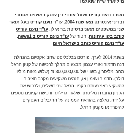
מיליארד ש"ח שנעלמו
משרד
נועם קוריס
ושות’ עורכי דין עוסק במשפט מסחרי
ובדיני אינטרנט מאז שנת 2004.
עו”ד
נועם קוריס
בעל תואר
שני במשפטים מאוניברסיטת בר אילן.
עו"ד נועם קוריס
כותב בקו עיתונות
, הטור של
עו"ד נועם קוריס ב news1
,
עו"ד נועם קוריס כותב בישראל היום
בשנת 2014 לערך, פורסם בכלכליסט שחב' אקסיום בהנהלת
דנה תדמור ואורי עצמון מבצעים מהלך לרכישה של קניון הראל
מחב' מליסרון, בשווי של 300,000,000 ₪ (שלוש מאות מיליון
דולר). תדמור ועצמון אז, הזמינו משקיעים מקרב הציבור
להשקיע באמצעותם בקניון הראל שבירושלים, ולרכוש את
הקניון מחברת מליסרון, שלאור גדילתה ורכישת קניונים נוספים
על ידה, נאלצה בהוראת הממונה על ההגבלים העסקיים,
להיפרד אז מקניון הראל.