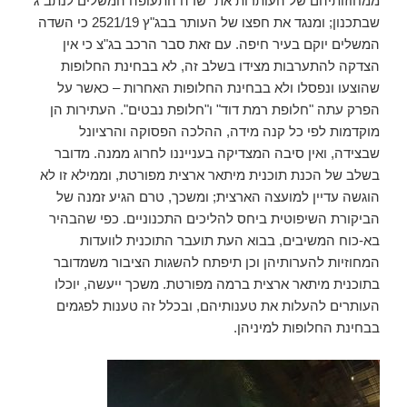
ממחוזותיהם של העותרות את "שדה התעופה המשלים לנתב"ג"
שבתכנון; ומנגד את חפצו של העותר בבג"ץ 2521/19 כי השדה
המשלים יוקם בעיר חיפה. עם זאת סבר הרכב בג"צ כי אין
הצדקה להתערבות מצידו בשלב זה, לא בבחינת החלופות
שהוצעו ונפסלו ולא בבחינת החלופות האחרות – כאשר על
הפרק עתה "חלופת רמת דוד" ו"חלופת נבטים". העתירות הן
מוקדמות לפי כל קנה מידה, ההלכה הפסוקה והרציונל
שבצידה, ואין סיבה המצדיקה בענייננו לחרוג ממנה. מדובר
בשלב של הכנת תוכנית מיתאר ארצית מפורטת, וממילא זו לא
הוגשה עדיין למועצה הארצית; ומשכך, טרם הגיע זמנה של
הביקורת השיפוטית ביחס להליכים התכנוניים. כפי שהבהיר
בא-כוח המשיבים, בבוא העת תועבר התוכנית לוועדות
המחוזיות להערותיהן וכן תיפתח להשגות הציבור משמדובר
בתוכנית מיתאר ארצית ברמה מפורטת. משכך ייעשה, יוכלו
העותרים להעלות את טענותיהם, ובכלל זה טענות לפגמים
בבחינת החלופות למיניהן.