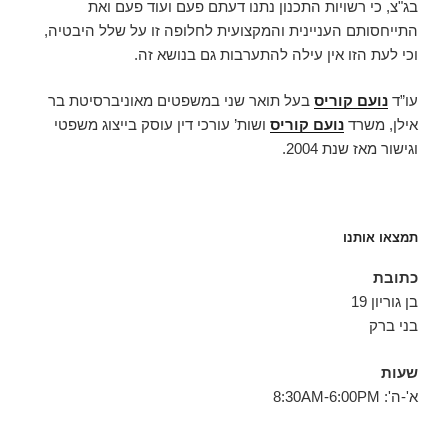
בג"צ, כי רשויות התכנון נתנו דעתם פעם ועוד פעם ואת
התייחסותם העניינית והמקצועית לחלופה זו על שלל היבטיה,
וכי לעת הזו אין עילה להתערבות גם בנושא זה.
עו”ד
נועם קוריס
בעל תואר שני במשפטים מאוניברסיטת בר
אילן, משרד
נועם קוריס
ושות’ עורכי דין עוסק בייצוג משפטי
וגישור מאז שנת 2004.
תמצאו אותנו
כתובת
בן גוריון 19
בני ברק
שעות
א'-ה': 8:30AM-6:00PM