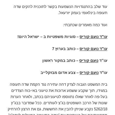
עוד שלב בהתנגדויות הנשמעות בקשר לתוכנית להקים שדה
תעופה בינלאומי בעמק יזרעאל.
ועוד כמה מאמרים שכתבתי:
עו"ד נועם קוריס
– סוגיות משפטיות ב – ישראל היום!
עו"ד נועם קוריס
–
כותב בערוץ 7
עו”ד
נועם קוריס
– כותב במקור ראשון
עו"ד
נועם קוריס
– צבע אדום מבזקלייב
בית המשפט הגבוה לצדק דחה עתירה נגד הקמת שדה תעופה
במגידו, תוך שקבע ששמע ארוכות את טיעוני באי-כוח הצדדים
בעל-פה לאחר שאלו נתווספו לטיעוניהם בכתב, ולאחר הערות
שונות של הרכב השופטים בג"צ לעותרים. ככל שמדובר בבג"ץ
5262/18 נקבע שניתן להבין את החששות, גם את הרצון להרחיק