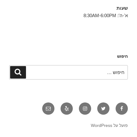
שעות
א'-ה': 8:30AM-6:00PM
חיפוש
חפש:
חיפוש
פייסבוק
טוויטר
אינסטגרם
יאלפ
אימייל
פועל על WordPress