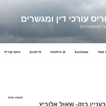
ריס עורכי דין ומגשרים
0777
 קשר
kurislaw
קו עיתונות
פייסבוק
נועם קוריס
תמצאו אותנו
עניין בזק- שאול אלוביץ