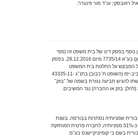
ון נוסף בפסק דינו של בית משפט זה (מפי
השופטים י' עמית, נ' סולברג ו-ע' ברון) בע"א 7735/14 מיום 28.12.2016. בפסק
של המבקש על החלטת בית המשפט
המחוזי (המחלקה הכלכלית) בתל אביב-יפו (השופט ח' כבוב) בתנ"ג 43335-11-
 לדחות את בקשתו להגיש תביעה נגזרת בשמה של "בזק"
הלן: בזק או החברה) נגד המשיבים.
יא חברה ציבורית שמניותיה נסחרות בבורסה. בשנת
2010 נמכר גרעין השליטה בחברה, כ-31% ממניותיה, לחברה פרטית המוחזקת
ורית בשם בי קומיוניקיישנס בע"מ