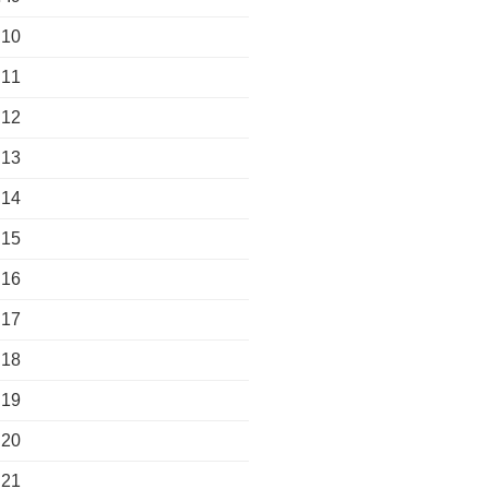
10. מנחם ענבר
11. אלון שליו
12. יואב דור רובינשטיין
13. אדם צ'זנוף
14. קיהרה ר. קיארי
15. אריה סבן
16. יצחק אידלמן
17. רמי נומקין
18. יהודה פורת
19. מרדכי קרת
20. שלמה רודב
21. אלדד בן משה