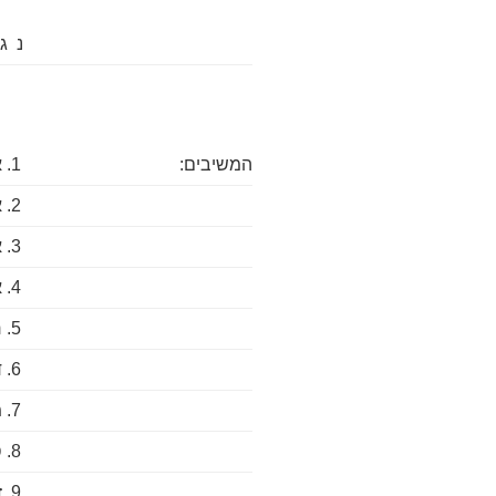
נ ג
המשיבים:
1. אלוביץ שאול
2. אלוביץ אור
3. אורנה פלד
4. אפ. סב. אר החזקות בע"מ (פורקה ונמחקה)
5. רן גוטפריד
6. דוד גלבוע
7. מייקל גרבינר
8. סטיבן גרבינר
9. זהבית שוחט כהן