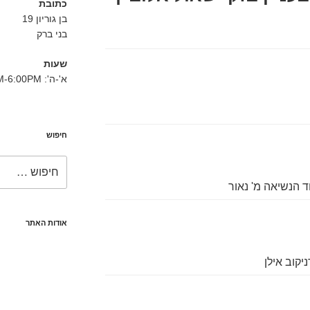
כתובת
בן גוריון 19
בני ברק
שעות
א'-ה': 8:30AM-6:00PM
חיפוש
חפש:
ד הנשיאה מ' נאור
אודות האתר
ניקוב אילן