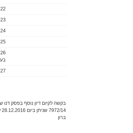
22. אליהו הולצמן
23. פליקס כהן
24. עמיקם שמואל שורר
25. יהושוע רוזנצויג
6
בע"
27. פורמלי פרץ זקן חמו
14
ברון