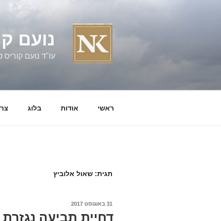
ילוג
תוכן
נועם קו
עו"ד נועם קוריס טל' 060058
ראשי
אודות
בלוג
צרו
תגית:
שאול אלוביץ
פורסם
31 באוגוסט 2017
ב
דחיית תביעה נגזרת ב