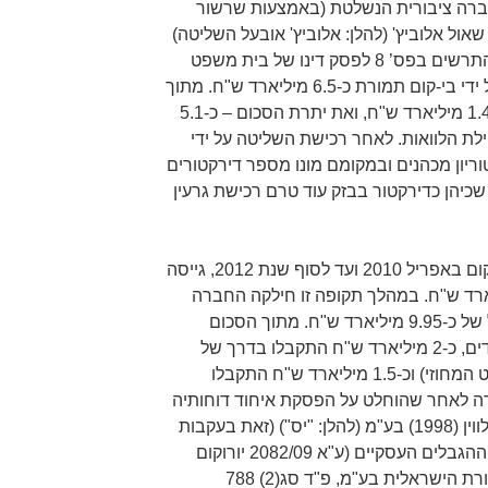
 חברה ציבורית הנשלטת (באמצעות שרשור
ול אלוביץ' (להלן: אלוביץ' אובעל השליטה)
(לפירוט מלא של עץ האחזקות ראו התרשים בפס’ 8 לפסק דינו של בית משפט
קמא). גרעין השליטה בבזק נרכש על ידי בי-קום תמורת כ-6.5 מיליארד ש"ח. מתוך
סכום זה שילמה בי-קום מקופתה כ-1.4 מיליארד ש"ח, ואת יתרת הסכום – כ-5.1
לת הלוואות. לאחר רכישת השליטה על ידי
ריון מכהנים ובמקומם מונו מספר דירקטורים
שכיהן כדירקטור בבזק עוד טרם רכישת גרעין
למן העברת השליטה בבזק לידי בי-קום באפריל 2010 ועד לסוף שנת 2012, גייסה
בסך כולל של כ-7.41 מיליארד ש"ח. במהלך תקופה זו חילקה החברה
דיבידנדים לבעלי מניותיה בסך כולל של כ-9.95 מיליארד ש"ח. מתוך הסכום
הכולל של הרווחים שחולקו כדיבידנדים, כ-2 מיליארד ש"ח התקבלו בדרך של
הפחתת הון (שאושרה בבית המשפט המחוזי) וכ-1.5 מיליארד ש"ח התקבלו
ה לאחר שהוחלט על הפסקת איחוד דוחותיה
עם אלו של חברת די.בי.אס שירותי לווין (1998) בע"מ (להלן: "יס") (זאת בעקבות
פסיקת בית המשפט העליון בתחום ההגבלים העסקיים (ע"א 2082/09 יורוקום
די.בי.אס בע"מ נ' בזק חברת התקשורת הישראלית בע"מ, פ"ד סג(2) 788