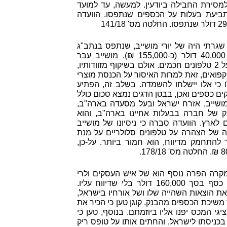
מסירת החבילה ביודעין. למעשה, עד למועד
תביעת בעלות על הכספים שנתפסו. הוועדה
141/18
גרתי היה של יורי מושייב, שנתפס בנתב"ג
נושא סכום כסף מזומן בסך של 40,000 דולר (כ-155,000 ₪). מושייב עבר
במסלול האדום, במטרה להצהיר על 2 טלפונים חכמים. אולם בשיקוף מזוודותיו,
 קפואים, זאת למרות האיסור על הכנסת מוצרי
ו כי אלו יישלחו להשמדה. בשלב זה, הפתיע
קים כספים ואכן, בבטן הדגים נמצא סכום כולל
זומן. מושייב, אזרח ישראל ובעל מסעדה בארה"ב,
ק של חברה בבעלות אחיינו בארה"ב, והוא
ארץ. הוועדה סברה כי ניסיונו של מושייב
 של הצהרה על טלפונים סלולריים על מנת
התחמק מדיווח, הוא חמור ביותר. על-כן,
178/18.
רה הפרה נוסף הוא של איש העסקים ולרי
קוגן, שעבר בנתב"ג כשעליו סכום כסף בסך 160,000 דולר בלי שדיווח עליו.
ת הוצאות השהייה שלו ושל אורחיו בישראל,
שיכת הכספים מהבנק. קוגן טען כי הכיר את
גי המכס יפנו אליו ביוזמתם. בנוסף, טען כי
בכניסתו לישראל, והחתים אותו על טופס ריק