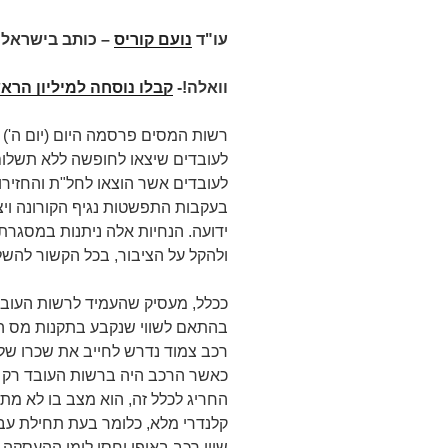
עו"ד
נועם קוריס
– כותב בישראל 
וואלה!-
קבלו נוסחה למיליון הראש
רשות המסים פרסמה היום (יום ה') ה
לעובדים שיצאו לחופשה ללא תשלום
לעובדים אשר הוצאו לחל"ת והחזיר
בעקבות התפשטות נגיף הקורונה וי
ידועה. הנחיות אלה ניתנות במסגר
ולהקל על הציבור, בכל הקשור להשל
ככלל, מעסיק שהעמיד לרשות העובד
בהתאם לשווי שנקבע בתקנות מס הכ
רכב צמוד נדרש לחייב את שכרו של 
כאשר הרכב היה ברשות העובד רק ב
החריג לכלל זה, הוא מצב בו לא מת
קלנדרי מלא, כלומר בעת תחילת עבודה
שווי רכב באופן יחסי לימי ההעסקה