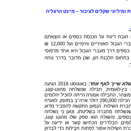
ת ומיליוני שקלים לציבור – מיינט הרצליה
–
 חובת דיווח על הכנסת כספים או הוצאתם
בסכום העולה על 50,000 ₪ במעברי הגבול האוויריים והימיים ועל 12,000 ₪
כספים דרך מעברי הגבול היא אחד מדפוסי
 בתחום הלבנת הון, שכן מדובר בדרך נוחה
.
לא שייך לאף אחד:
באוגוסט 2018 הגיעה
ין-לאומית, חבילה שנשלחה מהונג-קונג,
וצהר, החבילה אמורה הייתה להכיל יהלומים
בשווי 285 אלף דולר ארה"ב, אולם הכילה 290,000 דולר ארה"ב במזומן. לוועדה
 חברת השילוח. הנמען התקשה להסביר מדוע
שנשלחה מחברה בשליטתו, וטען כי נשלחה
כספים, והשולח הוא ספק שלו מהונג קונג,
מים. הבלדרים הכחישו קשר או ידיעה על
רת השילוח אסור לפתוח חבילות כדי לבדוק