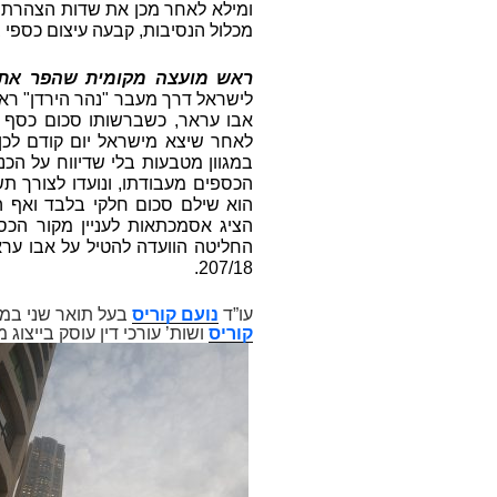
ומילא לאחר מכן את שדות הצהרת 
מכלול הנסיבות, קבעה עיצום כספי בסך 120,000 ₪. החל
ראש מועצה מקומית שהפר את ח
לישראל דרך מעבר "נהר הירדן" רא
במגוון מטבעות בלי שדיווח על הכנ
הכספים מעבודתו, ונועדו לצורך תש
הוא שילם סכום חלקי בלבד ואף הצ
הציג אסמכתאות לעניין מקור הכספ
207/18.
עו”ד
נועם קוריס
בעל תואר שני במ
קוריס
ושות’ עורכי דין עוסק בייצוג מש