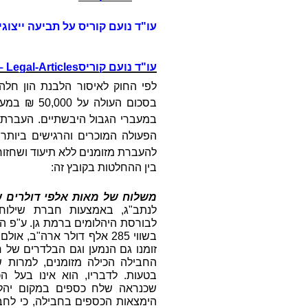
עו"ד נועם קוריס על תביעה ייצוגי
עו"ד נועם קוריס
 Legal-Articles
לפי החוק לאיסור הלבנת הון חלה
במעברי הגבול היבשתיים. העברת 
הפעולה המוכרים והרגישים ביותר
להעברת מזומנים ללא תיעוד ושחזור
בין ההחלטות בקובץ זה:
משלוח של מאות אלפי דולרים ש
לנתב"ג, באמצעות חברת שילוח ב
לבורסת היהלומים ברמת גן. ע"פ המ
זומנו גם הנמען וגם הבלדרים של
החבילה הכילה מזומנים, למרות 
בטעות. לדבריו, הוא אינו בעל ה
שכנראה שלח כספים במקום יהלו
הימצאות הכספים בחבילה, כי לחב