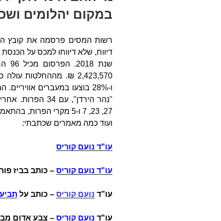
במקום יהלומים ושכר
רשות המסים פרסמה את קובץ החל
דיווח, שלא דיווחו למכס על הכנסת
שנת 8
ו-28% בוצעו במעברים אוויריי
"נהר הירדן", עם 34
27, 23, 7 ו-5 מקרי הפרות, בהתאמה.
ועוד כמה מאמרים שכתבתי:
עו"ד נועם קוריס
עו"ד נועם קוריס
–
כותב בביז פור
עו”ד
נועם קוריס
– כותב על
תביעה
עו"ד
נועם קוריס
– צבע אדום מבז