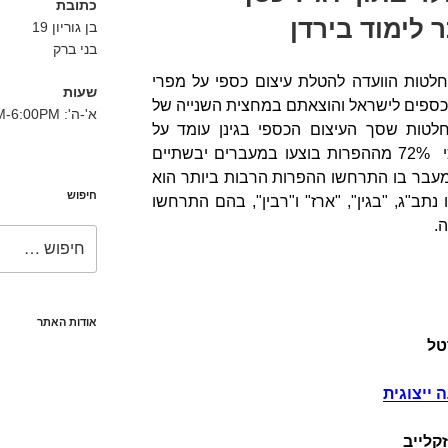
כתובת
 לימוד בירדן
בן גוריון 19
בני ברק
טות הוועדה להטלת עיצום כספי על מפרי
שעות
 כספים לישראל והוצאתם במחצית השנייה של
א'-ה': 8:30AM-6:00PM
201. הפרסום מכיל 96 החלטות שסך העיצום הכספי בגינן עומד על
2,423,570 ₪. מההחלטות עולה כי 72% מההפרות בוצעו במעברים יבשתיים
ם. המעבר בו התרחשו ההפרות הרבות ביותר הוא
חיפוש
 הפרות. אחריו נתב"ג, "בגין", "ארז" ו"רבין", בהם התרחשו
חפש:
אודות האתר
טל
 ייצוגית
קלייב