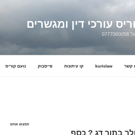
ריס עורכי דין ומגשרים
0777
 קשר
kurislaw
קו עיתונות
פייסבוק
נועם קוריס
תמצאו אותנו
4 אלף דולר בתוך דג ? כסף