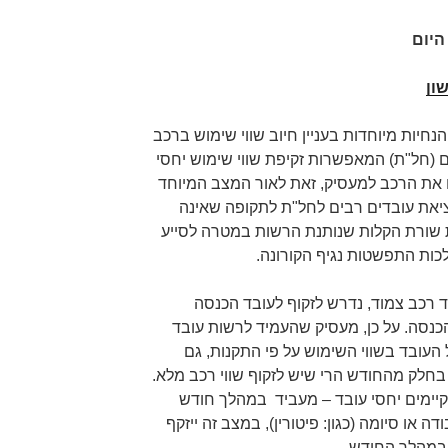
היום
ון
נחיות מיוחדות בעניין חיוב שווי שימוש ברכב
 (חל"ת) המאפשרות זקיפת שווי שימוש יחסי
ו את הרכב למעסיק, זאת לאור המצב המיוחד
ציאת עובדים רבים לחל"ת לתקופה שאינה
ת שורת הקלות שנותנת הרשות במטרה לסייע
כות התפשטות נגיף הקורונה.
 רכב צמוד, נדרש לזקוף לעובד הכנסה
נסה. על כן, מעסיק שהעמיד לרשות עובד
העובד בשווי השימוש על פי התקנות, גם
חלק מהחודש הרי שיש לזקוף שווי רכב מלא.
קיימים יחסי עובד – מעביד במהלך חודש
 או סיומה (כגון: פיטורין), במצב זה ייזקף
 במהלך החודש.