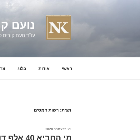
ילוג
תוכן
נועם קו
עו"ד נועם קוריס טל' 060058
ראשי
אודות
בלוג
צרו
תגית:
רשות המסים
פורסם
29 בדצמבר 2020
ב
מי החביא 0