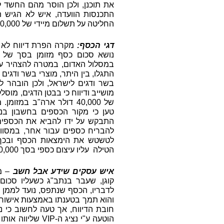
את תוכנן, ולכן הוסר מהם החשד ל
התכנסות הוועדה, איש לא הגיש 
החליטה על תשלום מיידי של 290,000 דולר שנתפסו. החלטה מס'
דגי הכסף:
מקרה הפרת דיווח לא ש
התגלו, בין היתר, מוצרי בשר ודגים
בשר ודגים לישראל, ולכן הובהר ל
מושייב ודיווח כי בבטן הדגים, מוסל
של 40,000 דולר ארה"ב במ
טען כי מקור הכספים בחשבון בנ
התבקש על ידו להביא את הכספים ל
להבריח כספים עבור אחר, במסווה
לטשטש את הימצאות הכסף ובכך ל
הטילה עליו עיצום כספי בסך 80,000 ₪. החלטה מס'
איש עסקים שידע אבל חשב
– מק
לדבריו, הכסף שנתפס, נועד לממן א
והוא תמך בטענתו באמצעות אישור מ
חובת הדיווח, אך טעה לחשוב כי נצי
הוטעה ע"י נציג ה-
VIP
שליווה אותו 