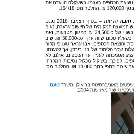
נשיאת הכספים בעצמו. כששקלה הוועדה את
טה מס'
164/18.
ובת הדיווח
– בסוף דצמבר 2018 נכנס
ש המועצה המקומית של היישוב ערערה, נאיף
אבו עראר, כשברשותו סכום כסף בשווי של כ-34,500 ₪ במגוון מטבעות, זאת
לאחר שיצא מישראל יום קודם לכן כשעליו סכום שווה ערך לכ-38,000 ₪, שוב
סת והוצאת הכספים. אבו עראר טען כי מקור
לום שכר הלימוד של בנו בירדן, אך לטענתו,
יג אסמכתה לעניין יעד הכספים. אולם, לא
ים. לפיכך, בשיקול מכלול נסיבות המקרה,
החליטה הוועדה להטיל על אבו עראר עיצום כספי בסך 14,000 ₪. החלטה מס'
שפטים מאוניברסיטת בר אילן, משרד
נועם
פטי וגישור מאז שנת 2004.