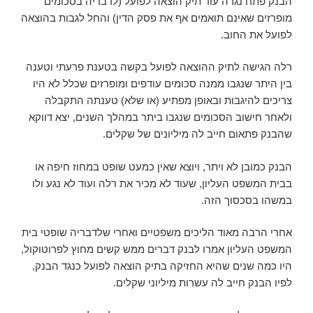
הבנק פתח נגדה עוד תיק הוצאה לפועל (לדבריה בסכומים
מופרזים שאינם תואמים אף את פסק הדין) והחל לגבות בהוצאה
לפועל את החוב.
רלה הגישה לתיק ההוצאה לפועל בקשה בטענת פרעתי וטענה
בין היתר שנגבו ממנה סכומים עודפים ומופרזים שכלל לא היו
צריכים להיגבות ובאופן מפתיע (או שלא) טענתה התקבלה
ולאחר חישוב הסכומים שנגבו ביתר במהלך השנים, יצא דווקא
שהבנק פתאום חייב לה מיליונים של שקלים.
הבנק כמובן לא ויתר, ויוצא שאין כמעט שופט במחוז חיפה או
בבית המשפט העליון, שעוד לא מכיר את רלה ועוד לא נגע ולו
במשהו בסכסוך הזה.
אחרי הרבה מאוד הליכים משפטיים ואחרי שלדבריה שופטי בית
המשפט העליון אמרו לבנק דברים ממש קשים מחוץ לפרוטוקול,
היו כמה שנים שהיא החזיקה בתיק הוצאה לפועל כנגד הבנק,
לפיו הבנק חייב לה עשרות מיליוני שקלים.