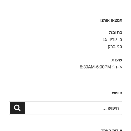
תמצאו אותנו
כתובת
בן גוריון 19
בני ברק
שעות
א'-ה': 8:30AM-6:00PM
חיפוש
חפש:
חיפוש
אודות האתר