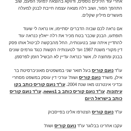
אחרי עוד הליכים נוספים, ודווקא בהוצאה לפועל הפעם, שוב
התהפך הפור, ושוב רלה מצאה עצמה חייבת לבנק למעלה
מעשרים מיליון שקלים.
אם נראה לכם שבזה הדברים יסתיימו, אז נראה לי שעוד
תופתעו, הבנק שכבר בטח מכיר את רלה ייאלץ כנראה עוד
להתדיין איתה שוב בטענותיה, החל מהבקשה לביטול אותו פסק
דין מקורי משנת 1987 ועד לטענותיה הקשות כנגד גורמים שונים
בבנק ומחוצה לו, אשר כנראה עדיין לא הבשיל הזמן לפרסמן.
עו”ד
נועם קוריס
בעל תואר שני במשפטים מאוניברסיטת בר
אילן, משרד
נועם קוריס
ושות’ עורכי דין עוסק במשפט מסחרי
ובדיני אינטרנט מאז שנת 2004
.
עו"ד נועם קוריס כותב בקו
עיתונות
,
עו"ד נועם קוריס כותב ב news1
,
עו"ד נועם קוריס
כותב בישראל היום
עו”ד
נועם קוריס
הצטרפו אלינו בפייסבוק
עקבו אחרינו בבלוגר עו”ד
נועם קוריס
ושות’