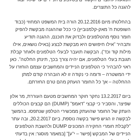
להגנה כל התוצרים.
בהחלטתו מיום 20.12.2016 הורה בית המשפט המחוזי (כבוד
השופטת ח' מאק-קלמנוביץ) כי ככל שההגנה מבקשת להפיק
חומר נוסף מהטלפונים ולבדוק את תוכנם, ההגנה תודיע
ותבהיר "אילו חיפושים היא מבקשת לבצע (באילו נושאים, אילו
מילות קוד וכד'). הבקשה תועבר לבעלי הטלפונים ולאחר קבלת
תגובת בעלי הטלפונים, אם יהיה צורך בכך, תינתן החלטה". כאן
ראוי להבהיר כי הטלפונים הניידים והמחשבים עצמם הוחזרו על
ידי המשטרה – ודומה כי נקודה זו לא הובהרה קודם למתן
ההחלטה – אך כל החומר הועתק מהם טרם החזרתם.
ביום 13.2.2017 נחקר חוקר המחשבים מטעם העוררת, מר אלון
שפיצר, והסביר כי קבצי "דאמפ" (DUMP) הם קבצים הכוללים
העתק של החומר שהועתק ממכשירי הטלפון שנתפסו. בהמשך
לבקשה זו הגיש פישר בקשה נוספת, ביום 20.2.2017, ובה עתר
"לקבלת חומרי החקירה המכונים DUMP ולהשבת הטלפונים
הניידים של המבקש [פישר – י"ע]" [במאמר מוסגר: אין בדעתי