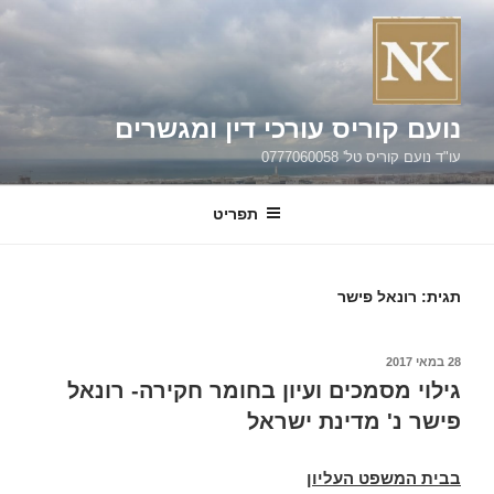
ילוג
תוכן
נועם קוריס עורכי דין ומגשרים
עו"ד נועם קוריס טל' 0777060058
תפריט
תגית:
רונאל פישר
פורסם
28 במאי 2017
ב
גילוי מסמכים ועיון בחומר חקירה- רונאל
פישר נ' מדינת ישראל
בבית המשפט העליון