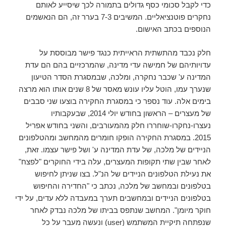
כדי לקבל סכומי כסף גדולים בתמורה לכך שיסייע לאותם
נחקרים פוטנציאליים. המשיבים 7-3 בערר זה, הם הנאשמים
הנוספים בכתב האישום.
חלק נכבד מהתשתית הראייתית כנגד פישר מבוססת על
עדויותיהם של חמישה עדי מדינה, שהמרכזיים בהם הם עדת
המדינה ע' שכבר נחקרה, ומלכה, שבמסגרת הסדר הטיעון
שנערך עמו, הוטל עליו עונש מאסר של 8 שנים אותו הוא מרצה
בימים אלה. עוד נספר כי במסגרת החקירה בוצעו שני סבבים
של מעצרים – הראשון בחודש יולי 2014, שבעקבותיו
נעצרו-נחקרו-שוחררו חלק מהמעורבים, והשני בחודש אפריל
2015. במסגרת החקירה הופקו חומרים מהמחשב ומהטלפונים
הניידים של מלכה, של עדת המדינה ע' ושל פישר עצמו. זאת,
לאחר שבין שתי תקופות המעצרים, עלה בידי החוקרים "לפצח"
את נעילת הטלפונים הניידים של הנ"ל. בצו שניתן לחיפוש
בטלפונים ובמחשב של מלכה, נכתב כי "החדירה והחיפוש
בטלפונים הניידים ובמחשבים תערך במעבדה ללא עדים, על ידי
חוקר מיומן". המחשב שנתפס בביתו של מלכה נבדק לאחר
שנפתחה תיקיית המשתמש (user) ונעשה מעבר על כל