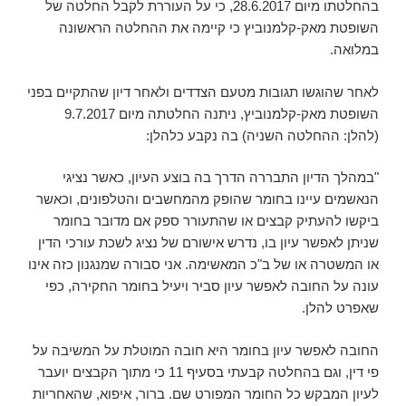
בהחלטתו מיום 28.6.2017, כי על העוררת לקבל החלטה של
השופטת מאק-קלמנוביץ כי קיימה את ההחלטה הראשונה
במלואה.
לאחר שהוגשו תגובות מטעם הצדדים ולאחר דיון שהתקיים בפני
השופטת מאק-קלמנוביץ, ניתנה החלטתה מיום 9.7.2017
(להלן: ההחלטה השניה) בה נקבע כלהלן:
"במהלך הדיון התבררה הדרך בה בוצע העיון, כאשר נציגי
הנאשמים עיינו בחומר שהופק מהמחשבים והטלפונים, וכאשר
ביקשו להעתיק קבצים או שהתעורר ספק אם מדובר בחומר
שניתן לאפשר עיון בו, נדרש אישורם של נציג לשכת עורכי הדין
או המשטרה או של ב"כ המאשימה. אני סבורה שמנגנון כזה אינו
עונה על החובה לאפשר עיון סביר ויעיל בחומר החקירה, כפי
שאפרט להלן.
החובה לאפשר עיון בחומר היא חובה המוטלת על המשיבה על
פי דין, וגם בהחלטה קבעתי בסעיף 11 כי מתוך הקבצים יועבר
לעיון המבקש כל החומר המפורט שם. ברור, איפוא, שהאחריות