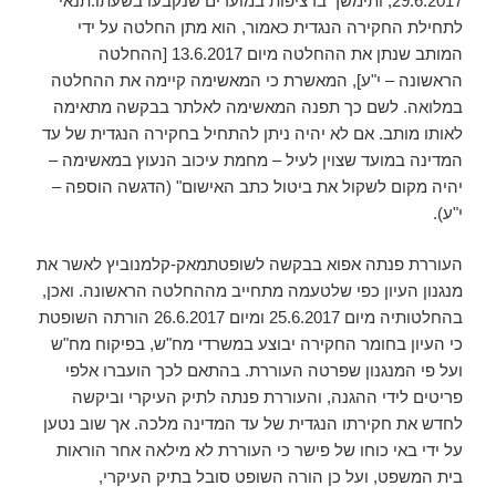
29.6.2017, ותימשך ברציפות במועדים שנקבעו בשעתו.תנאי
לתחילת החקירה הנגדית כאמור, הוא מתן החלטה על ידי
המותב שנתן את ההחלטה מיום 13.6.2017 [ההחלטה
הראשונה – י"ע], המאשרת כי המאשימה קיימה את ההחלטה
במלואה. לשם כך תפנה המאשימה לאלתר בבקשה מתאימה
לאותו מותב. אם לא יהיה ניתן להתחיל בחקירה הנגדית של עד
המדינה במועד שצוין לעיל – מחמת עיכוב הנעוץ במאשימה –
יהיה מקום לשקול את ביטול כתב האישום" (הדגשה הוספה –
י"ע).
העוררת פנתה אפוא בבקשה לשופטתמאק-קלמנוביץ לאשר את
מנגנון העיון כפי שלטעמה מתחייב מההחלטה הראשונה. ואכן,
בהחלטותיה מיום 25.6.2017 ומיום 26.6.2017 הורתה השופטת
כי העיון בחומר החקירה יבוצע במשרדי מח"ש, בפיקוח מח"ש
ועל פי המנגנון שפרטה העוררת. בהתאם לכך הועברו אלפי
פריטים לידי ההגנה, והעוררת פנתה לתיק העיקרי וביקשה
לחדש את חקירתו הנגדית של עד המדינה מלכה. אך שוב נטען
על ידי באי כוחו של פישר כי העוררת לא מילאה אחר הוראות
בית המשפט, ועל כן הורה השופט סובל בתיק העיקרי,