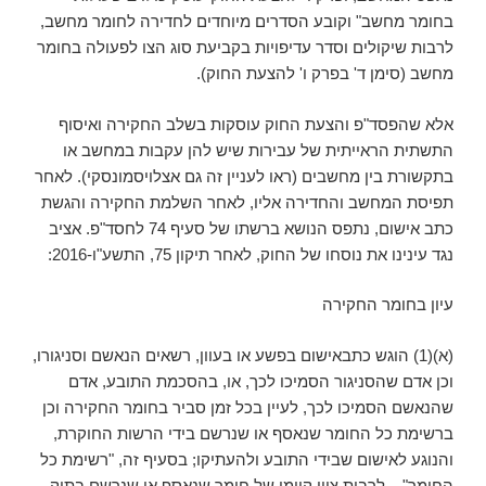
בחומר מחשב" וקובע הסדרים מיוחדים לחדירה לחומר מחשב,
לרבות שיקולים וסדר עדיפויות בקביעת סוג הצו לפעולה בחומר
מחשב (סימן ד' בפרק ו' להצעת החוק).
אלא שהפסד"פ והצעת החוק עוסקות בשלב החקירה ואיסוף
התשתית הראייתית של עבירות שיש להן עקבות במחשב או
בתקשורת בין מחשבים (ראו לעניין זה גם אצלויסמונסקי). לאחר
תפיסת המחשב והחדירה אליו, לאחר השלמת החקירה והגשת
כתב אישום, נתפס הנושא ברשתו של סעיף 74 לחסד"פ. אציב
נגד עינינו את נוסחו של החוק, לאחר תיקון 75, התשע"ו-2016:
עיון בחומר החקירה
(א)(1) הוגש כתבאישום בפשע או בעוון, רשאים הנאשם וסניגורו,
וכן אדם שהסניגור הסמיכו לכך, או, בהסכמת התובע, אדם
שהנאשם הסמיכו לכך, לעיין בכל זמן סביר בחומר החקירה וכן
ברשימת כל החומר שנאסף או שנרשם בידי הרשות החוקרת,
והנוגע לאישום שבידי התובע ולהעתיקו; בסעיף זה, "רשימת כל
החומר" – לרבות ציון קיומו של חומר שנאסף או שנרשם בתיק