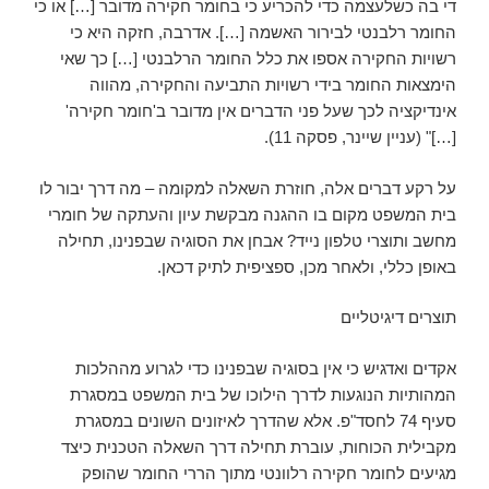
די בה כשלעצמה כדי להכריע כי בחומר חקירה מדובר […] או כי
החומר רלבנטי לבירור האשמה […]. אדרבה, חזקה היא כי
רשויות החקירה אספו את כלל החומר הרלבנטי […] כך שאי
הימצאות החומר בידי רשויות התביעה והחקירה, מהווה
אינדיקציה לכך שעל פני הדברים אין מדובר ב'חומר חקירה'
[…]" (עניין שיינר, פסקה 11).
על רקע דברים אלה, חוזרת השאלה למקומה – מה דרך יבור לו
בית המשפט מקום בו ההגנה מבקשת עיון והעתקה של חומרי
מחשב ותוצרי טלפון נייד? אבחן את הסוגיה שבפנינו, תחילה
באופן כללי, ולאחר מכן, ספציפית לתיק דכאן.
תוצרים דיגיטליים
אקדים ואדגיש כי אין בסוגיה שבפנינו כדי לגרוע מההלכות
המהותיות הנוגעות לדרך הילוכו של בית המשפט במסגרת
סעיף 74 לחסד"פ. אלא שהדרך לאיזונים השונים במסגרת
מקבילית הכוחות, עוברת תחילה דרך השאלה הטכנית כיצד
מגיעים לחומר חקירה רלוונטי מתוך הררי החומר שהופק