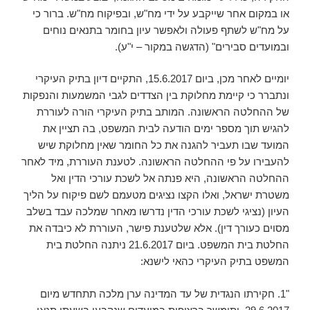
או במקום אחר שייקבע על ידי מח"ש, ובפיקוח מח"ש. ברור כי
על מח"ש לשתף פעולה ולאפשר עיון בחומר בתנאים נוחים
ובמועדים סבירים" (הדגשה במקור – י"ע).
יומיים לאחר מכן, ביום 15.6.2017, התקיים דיון בתיק העיקרי
ונתברר כי קיימת מחלוקת בין הצדדים לגבי המשמעות והנפקות
של ההחלטה הראשונה. המותב בתיק העיקרי הורה לעוררת
להגיש תוך מספר ימים הודעה לבית המשפט, בה תציין את
המועד שבו תעביר להגנה את כל החומר שאין מחלוקת שיש
להעבירו על פי ההחלטה הראשונה. לטענת העוררת, מיד לאחר
ההחלטה הראשונה, היא פנתה אל לשכת עורכי הדין ואל
משטרת ישראל, ואלו הקצו נציגים מטעמם לשם פיקוח על הליך
העיון (נציגי לשכת עורכי הדין נדרשו מאחר שמלכה עבד בשלב
מסוים כעורך דין). אלא שלטענת פישר, העוררת לא כיבדה את
החלטת בית המשפט. ביום 21.6.2017 ניתנה החלטת בית
המשפט בתיק העיקרי כהאי לישנא:
"1. חקירתו הנגדית של עד המדינה ערן מלכה תתחדש מיום