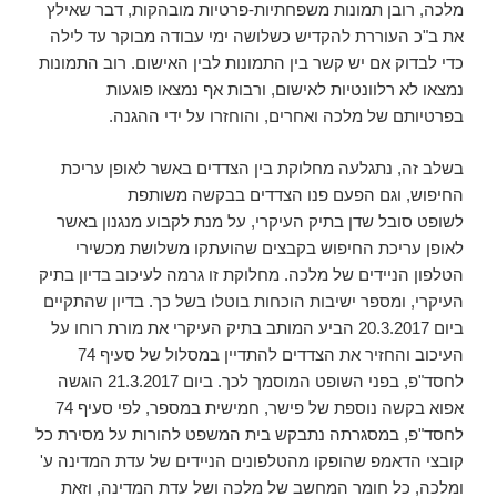
מלכה, רובן תמונות משפחתיות-פרטיות מובהקות, דבר שאילץ
את ב"כ העוררת להקדיש כשלושה ימי עבודה מבוקר עד לילה
כדי לבדוק אם יש קשר בין התמונות לבין האישום. רוב התמונות
נמצאו לא רלוונטיות לאישום, ורבות אף נמצאו פוגעות
בפרטיותם של מלכה ואחרים, והוחזרו על ידי ההגנה.
בשלב זה, נתגלעה מחלוקת בין הצדדים באשר לאופן עריכת
החיפוש, וגם הפעם פנו הצדדים בבקשה משותפת
לשופט סובל שדן בתיק העיקרי, על מנת לקבוע מנגנון באשר
לאופן עריכת החיפוש בקבצים שהועתקו משלושת מכשירי
הטלפון הניידים של מלכה. מחלוקת זו גרמה לעיכוב בדיון בתיק
העיקרי, ומספר ישיבות הוכחות בוטלו בשל כך. בדיון שהתקיים
ביום 20.3.2017 הביע המותב בתיק העיקרי את מורת רוחו על
העיכוב והחזיר את הצדדים להתדיין במסלול של סעיף 74
לחסד"פ, בפני השופט המוסמך לכך. ביום 21.3.2017 הוגשה
אפוא בקשה נוספת של פישר, חמישית במספר, לפי סעיף 74
לחסד"פ, במסגרתה נתבקש בית המשפט להורות על מסירת כל
קובצי הדאמפ שהופקו מהטלפונים הניידים של עדת המדינה ע'
ומלכה, כל חומר המחשב של מלכה ושל עדת המדינה, וזאת