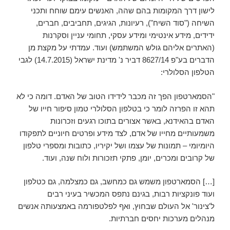
לישון דרך המקומות בהם שהה, האנשים עימם שוחח ותכני
השיחה ("סוד השיח"), רעיונות, הגיגים, תחביבים, חברים,
ידידים, מידע אינטימי ומידע עסקי, תחומי עניין וסקרנות
(האתרים אליהם גולש המשתמש) ועוד. עמדתי על מקצת מן
הדברים בע"פ 8627/14 דביר נ' מדינת ישראל (14.7.2015) לגבי
הטלפון הסלולרי:
"הסמארטפון הפך זה מכבר לידידו הטוב של האדם. דומה כי לא
תהא זו הפרזה לומר כי בטלפון הסלולרי טמון סיפור חייו של
האדם בהאידנא, באשר אצורים בתוכו רגעים וזכרונות
משמעותיים מחייו של אדם, לצד מידע ופרטים חיוניים לתפקודו
היומיומי – תמונות של עצמו ושל יקיריו, כתובות ומספרי טלפון
של קרובים ומכרים, יומן, פתקי תזכורות ולוח שנה, ועוד.
[…] הסמארטפון משמש גם כמחשב, גם כמצלמה, גם כטלפון
ועוד פונקציות רבות, בגינם נתפס המכשיר בעיני רבים
ל'צינור' אל העולם שבחוץ, ואף לפלטפורמה באמצעותה אנשים
מנהלים מערכות יחסים חברתיות.