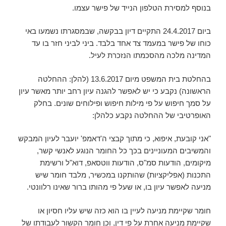
בנוסף למסירת הטלפון הנייד של פישר עצמו.
ביום 24.4.2017 התקיים דיון בבקשה, שבמסגרתו נשמעו באי
כוחו של פישר במעמד צד אחד בלבד. ביני לביני חזר בו עד
המדינה מלכה מהסכמתו הנזכרת לעיל.
בהחלטת בית המשפט מיום 13.6.2017 (להלן: ההחלטה
הראשונה) נקבע כי יש לאפשר להגנה עיון רחב יותר מאשר עיון
על סמך חיפוש על פי מילות חיפוש ופילוחים שונים. בחלק
האופרטיבי של ההחלטה נקבע כלהלן:
"אני קובעת, איפוא, כי מתוך קבצי ה'דאמפ' יועבר לעיון המבקש
והמשיבים המעוניינים בכך כל החומר הנוגע לאנשי קשר,
מיקומים, הודעות סמ"ס, הודעות ווטסאפ, דוא"ל ורשימת
התכנות (אפליקציות) שהותקנו במכשיר, מלבד
חומר שיש
מניעה לאפשר עיון בו, או שעל פי מהותו ברור שאינו רלוונטי.
חומר שקיימת מניעה לעיין בו הוא כזה שיש עליו חסיון או
שקיימת מניעה אחרת על פי דין, וכן חומר הקשור לעבודתו של