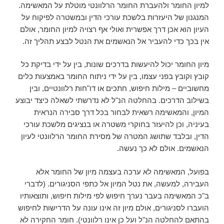
למיון החומר ולהעברת החומר הרלוונטי מוטלת על המאשימה.
המנגנון של היעזרות בלשכת עורכי הדין ובמשטרה לפיקוח על
העיון הוא אכן דרך אפשרית ואולי אף רצויה למיון החומר, אולם
אין בכך כדי להעביר אל הנאשמים את הנטל לבצע תהליך זה.
מיון החומר יכול להיעשות בדרכים שונות, בין על ידי בדיקת כל
קובץ וקובץ בפני עצמו, בין על ידי ניתוח החומר באמצעות כלים
מחשוביים – מילות חיפוש, חתכים או דו"חות רלוונטיים, ובין
בשילוב הדרכים. בהחלטה הנ"ל לא נדרשתי לשאלה כיצד יבוצע
המיון, והמאשימה רשאית לבחור בכל דרך סבירה הנראית
בעיניה, וכן להיעזר בחוקרי משטרה או בנציגים מלשכת עורכי
הדין, ובלבד שתושג המטרה של מסירת החומר הרלוונטי לעיון
הנאשמים. אולם לא כך נעשה.
בפועל, המאשימה לא ערכה בעצמה מיון של החומר אלא
העבירה, למעשה, את נטל המיון אל כתפי הסניגורים. (לדברי
ב"כ המאשימה בעבר נערך חיפוש לפי מילות חיפוש, ותוצאותיו
הועברו לסניגורים, אולם מיון זה אינו עונה על הדרישות לחיפוש
בהתאם להחלטה הנ"ל ועל כן אינו רלוונטי). חומר החקירה לא