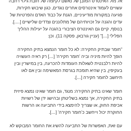
אל מול האינטרס המובן של נאשם לקיומה של חובת גילוי רחבה
עשויים לעמוד אינטרסים אחרים נוגדים, כגון שיבוש חקירות,
פגיעה במקורות מודיעיניים, הגנת על כבוד האדם והפרטיות של
עדים והגנה על זכויותיהם של מתלוננים וצדדים שלישיים [….].
בנוסף, קיים גם האינטרס הציבורי בהגנה על יעילות ההליך
הפלילי […]" (עניין גורבאן, פסקה 11).
וכן:
"חומר שבתיק החקירה: לא כל חומר הנמצא בתיק החקירה
הופך להיות מיניה וביה 'חומר חקירה' […] רק ראיה העשויה
להיות רלבנטית לשאלות העומדות להכרעה, בין במישרין ובין
בעקיפין, בין שהיא תומכת בגרסת המאשימה ובין אם לאו
תיחשב לחומר חקירה […].
חומר שאינו בתיק החקירה: מנגד, גם חומר שאינו נמצא פיזית
בתיק החקירה, אך נמצא בשליטתן ובהישג ידן של רשויות
אכיפת החוק, או שצריך להימצא בידי התביעה או הרשות
החוקרת יכול וייחשב כ'חומר חקירה' […].
עם זאת, האפשרות של התביעה להשיג את החומר המבוקש לא