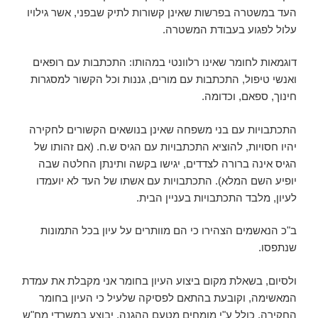
העד במשטרה בפרשות שאינן קשורות לתיק שבפני, אשר גילויו
עלול לפגוע בעבודת המשטרה.
דוגמאות לחומר שאינו רלוונטי במהותו: התכתבות עם רופאים
ואנשי טיפול, התכתבות עם מורים, גננות וכל הקשור למסגרות
חינוך, ספאם, וכדומה.
התכתבויות עם בני משפחה שאינן בנושאים הקשורים לחקירה
יהיו חסויות, להוציא התכתבויות עם הגיס ש.ח. (אם זהותו של
הגיס אינה ברורה לצדדים, יגישו בקשה ותינתן החלטה שבה
יופיע השם המלא). התכתבויות עם אשתו של העד לא יועמדו
לעיון, מלבד התכתבויות בעניין הבית.
ב"כ הנאשמים הצהירו כי הם מוותרים על עיון בכל התמונות
שנתפסו.
ולסיום, בשאלת מקום ביצוע העיון בחומר אני מקבלת את עמדת
המאשימה, וקובעת בהתאם לפסיקה שלעיל כי העיון בחומר
החקירה, כולל ע"י מומחים מטעם ההגנה, יבוצע במשרדי מח"ש