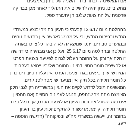
אם המאשימה תבחר בדרך השניה של סינון באמצעים
מחשוביים, ניתן יהיה להשלים את התהליך לאחר מכן בבדיקה
פרטנית של התוצאות שלגביהן יתעורר ספק.
בהחלטה מיום 13.6.17 קבעתי כי העיון בחומר יבוצע במשרדי
מח"ש ובפיקוח מח"ש, וכי על מח"ש לאפשר עיון בתנאים נוחים
ובמועדים סבירים. יתכן שנושא זה לא הובהר כל צרכו באותה
החלטה ובהחלטה מיום 25.6.17, ועל כן אני מבהירה כי דרישה
זו חלה אך ורק על החומר העלול לגרום לפגיעה בצנעת הפרט
או לחשיפת חומר חסוי. דהיינו: החומר שלגביו יימצא בעקבות
המיון שייערך כי אינו בגדר צנעת הפרט ואין עליו חסיון, דינו כדין
כל חומר חקירה בכל תיק ואין מניעה שיימסר לסניגורים.
המאשימה תוכל לדרוש לקיים את העיון במשרדיה רק לגבי חלק
מצומצם מהחומר שנתפס, הנוגע לעניינים חסויים (אם החסיון
אינו כזה השולל את זכות העיון) או לצנעת הפרט, אך נכלל בגדר
חומר חקירה וקיימת או עשויה להתקיים זכות עיון בו. העיון
בחומר זה, ייעשה במשרדי מח"ש ובפיקוחה" (הדגשה הוספה –
י"ע).