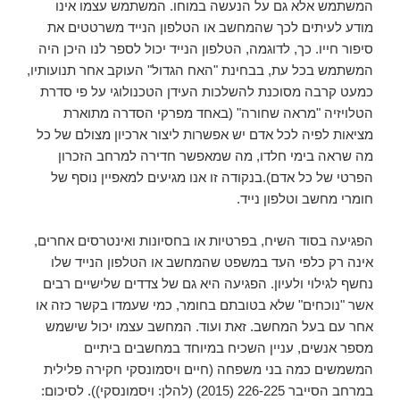
המשתמש אלא גם על הנעשה במוחו. המשתמש עצמו אינו
מודע לעיתים לכך שהמחשב או הטלפון הנייד משרטטים את
סיפור חייו. כך, לדוגמה, הטלפון הנייד יכול לספר לנו היכן היה
המשתמש בכל עת, בבחינת "האח הגדול" העוקב אחר תנועותיו,
כמעט קרבה מסוכנת להשלכות העידן הטכנולוגי על פי סדרת
הטלויזיה "מראה שחורה" (באחד מפרקי הסדרה מתוארת
מציאות לפיה לכל אדם יש אפשרות ליצור ארכיון מצולם של כל
מה שראה בימי חלדו, מה שמאפשר חדירה למרחב הזכרון
הפרטי של כל אדם).בנקודה זו אנו מגיעים למאפיין נוסף של
חומרי מחשב וטלפון נייד.
הפגיעה בסוד השיח, בפרטיות או בחסיונות ואינטרסים אחרים,
אינה רק כלפי העד במשפט שהמחשב או הטלפון הנייד שלו
נחשף לגילוי ולעיון. הפגיעה היא גם של צדדים שלישיים רבים
אשר "נוכחים" שלא בטובתם בחומר, כמי שעמדו בקשר כזה או
אחר עם בעל המחשב. זאת ועוד. המחשב עצמו יכול שישמש
מספר אנשים, עניין השכיח במיוחד במחשבים ביתיים
המשמשים כמה בני משפחה (חיים ויסמונסקי חקירה פלילית
במרחב הסייבר 226-225 (2015) (להלן: ויסמונסקי)). לסיכום: