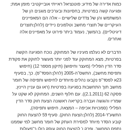
כמות אדירה של מידע; פוטנציאל ראייתי אובייקטיבי מזמן אמת;
ופגיעה קשה בפרטיות, בחסיונות ובערכים מוגנים הן של
המשתמש והן של צדדים שלישיים – אלה הם המאפיינים
העיקריים של תוצרי מחשב וטלפונים ניידים (להלן:תוצרים
דיגיטליים). בהמשך, נעמוד ביתר פירוט על מאפיינים אלה
ואחרים.
הדברים לא נעלמו מעיניו של המחוקק. נוכח הפגיעה הקשה
בפרטיות, מצא המחוקק עוד לפני יותר מעשור לחוקק את פקודת
סדר הדין הפלילי (מעצר וחיפוש) (תיקון מספר 12) (חיפוש
ותפיסת מחשב), התשס"ה-2005 (להלן:הפסד"פ). כך, בסעיף
23א לפסד"פ נקבעו נהלים מיוחדים לחיפוש ותפיסה של חומר
מחשב תוך התחשבות בפגיעה בפרטיות (ראו גם עניין היינץ,
פסקה 62 (2.1.2011)). עם חלוף השנים, המחוקק לא שקט על
שמריו והוגשה ועברה בקריאה ראשונה הצעת חוק סדר הדין
הפלילי (סמכויות אכיפה – המצאה, חיפוש ותפיסה),
התשע"ד-2014 (להלן:הצעת החוק). סעיף 59 להצעת החוק
קובע הסדר מיוחד למסירת העתק של חומר מחשב למי שממנו
נתפס המחשב, ופרק ו' להצעת החוק עוסק כולו ב"פעולות