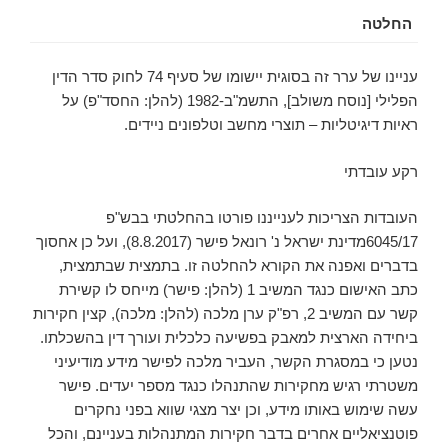
החלטה
עניינו של ערר זה בסוגית יישומו של סעיף 74 לחוק סדר הדין
הפלילי [נוסח משולב], התשמ"ב-1982 (להלן: החסד"פ) על
ראיות דיגיטליות – תוצרי מחשב וטלפונים ניידים.
רקע עובדתי
העובדות הצריכות לענייננו פורטו בהחלטתי בבש"פ
6045/17מדינת ישראל נ' רונאל פישר (8.8.2017), ועל כן אחסוך
בדברים ואפנה את הקורא להחלטה זו. בתמצית שבתמצית,
כתב האישום כנגד המשיב 1 (להלן: פישר) מייחס לו קשירת
קשר עם המשיב 2, רפ"ק ערן מלכה (להלן: מלכה), קצין חקירות
ביחידה הארצית למאבק בפשיעה כלכלית ועורך דין בהשכלתו.
נטען כי במסגרת הקשר, העביר מלכה לפישר מידע מודיעיני
משטרתי רגיש מחקירות שהתנהלו כנגד מספר יעדים. פישר
עשה שימוש באותו מידע, וכן יצר מצגי שווא בפני נחקרים
פוטנציאליים אחרים בדבר חקירות המתנהלות בעניינם, והכל