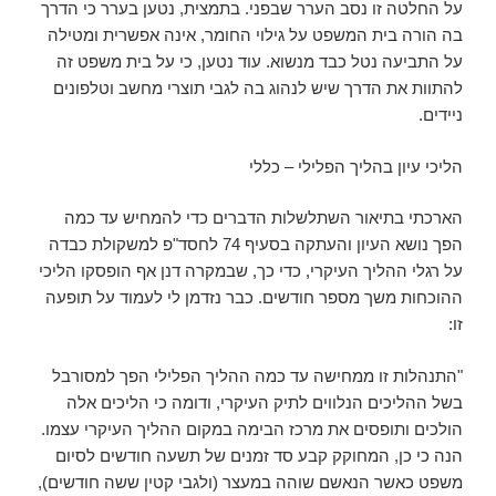
על החלטה זו נסב הערר שבפני. בתמצית, נטען בערר כי הדרך
בה הורה בית המשפט על גילוי החומר, אינה אפשרית ומטילה
על התביעה נטל כבד מנשוא. עוד נטען, כי על בית משפט זה
להתוות את הדרך שיש לנהוג בה לגבי תוצרי מחשב וטלפונים
ניידים.
הליכי עיון בהליך הפלילי – כללי
הארכתי בתיאור השתלשלות הדברים כדי להמחיש עד כמה
הפך נושא העיון והעתקה בסעיף 74 לחסד"פ למשקולת כבדה
על רגלי ההליך העיקרי, כדי כך, שבמקרה דנן אף הופסקו הליכי
ההוכחות משך מספר חודשים. כבר נזדמן לי לעמוד על תופעה
זו:
"התנהלות זו ממחישה עד כמה ההליך הפלילי הפך למסורבל
בשל ההליכים הנלווים לתיק העיקרי, ודומה כי הליכים אלה
הולכים ותופסים את מרכז הבימה במקום ההליך העיקרי עצמו.
הנה כי כן, המחוקק קבע סד זמנים של תשעה חודשים לסיום
משפט כאשר הנאשם שוהה במעצר (ולגבי קטין ששה חודשים),