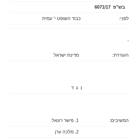
בש"פ 6071/17
לפני:
כבוד השופט י' עמית
העוררת:
מדינת ישראל
נ ג ד
המשיבים:
1. פישר רונאל
2. מלכה ערן