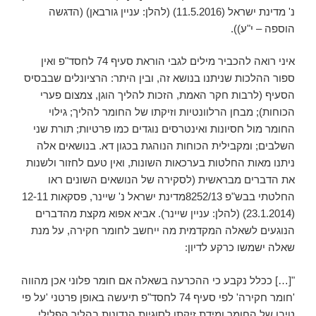
נ' מדינת ישראל (11.5.2016) (להלן: עניין גורבאן) (הדגשה
הוספה – י"ע)).
איני רואה להכביר מילים לגבי הוראת סעיף 74 לחסד"פ ואין
ספור ההלכות שניתנו בנושא זה, ובין היתר: הרציונלים שבבסיס
הסעיף (לרבות חקר האמת, הזכות להליך הוגן, צמצום פערי
הכוחות); מבחן הרלוונטיות וזיקתו של החומר להליך; גילוי
החומר מול חסיונות ואינטרסים נוגדים כמו פרטיות; תורת שני
השלבים; ומקבילית הכוחות הנוהגת בכגון דא. בנושאים אלה
ניתנו מאות החלטות בערכאות השונות, ואין טעם לחזור ולשנות
את הדברים מבראשית (לסקירה של הנושאים השונים ראו
החלטתי בבש"פ 8252/13מדינת ישראל נ' שיינר, פסקאות 12-11
(23.1.2014) (להלן: עניין שיינר). אביא אפוא מקצת מהדברים
הנוגעים לשאלה המקדמית מה ייחשב לחומר חקירה, על מנת
שאלה ישמשו כרקע לדיון:
"[…] ככלל נקבע כי ההכרעה בשאלה אם חומר פלוני אכן מהווה
'חומר חקירה' לפי סעיף 74 לחסד"פ תיעשה באופן פרטני 'על פי
טיבו של החומר ומידת זיקתו לסוגיות הנדונות בהליך הפלילי