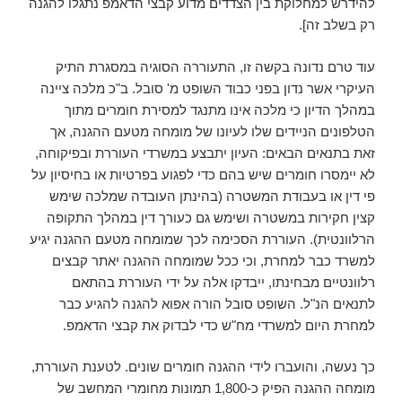
להידרש למחלוקת בין הצדדים מדוע קבצי הדאמפ נתגלו להגנה
רק בשלב זה].
עוד טרם נדונה בקשה זו, התעוררה הסוגיה במסגרת התיק
העיקרי אשר נדון בפני כבוד השופט מ' סובל. ב"כ מלכה ציינה
במהלך הדיון כי מלכה אינו מתנגד למסירת חומרים מתוך
הטלפונים הניידים שלו לעיונו של מומחה מטעם ההגנה, אך
זאת בתנאים הבאים: העיון יתבצע במשרדי העוררת ובפיקוחה,
לא יימסרו חומרים שיש בהם כדי לפגוע בפרטיות או בחיסיון על
פי דין או בעבודת המשטרה (בהינתן העובדה שמלכה שימש
קצין חקירות במשטרה ושימש גם כעורך דין במהלך התקופה
הרלוונטית). העוררת הסכימה לכך שמומחה מטעם ההגנה יגיע
למשרד כבר למחרת, וכי ככל שמומחה ההגנה יאתר קבצים
רלוונטיים מבחינתו, ייבדקו אלה על ידי העוררת בהתאם
לתנאים הנ"ל. השופט סובל הורה אפוא להגנה להגיע כבר
למחרת היום למשרדי מח"ש כדי לבדוק את קבצי הדאמפ.
כך נעשה, והועברו לידי ההגנה חומרים שונים. לטענת העוררת,
מומחה ההגנה הפיק כ-1,800 תמונות מחומרי המחשב של