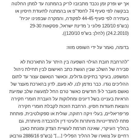
אך יש ופרק זמן נכבד מתבזבז לריק בהמתנה עד למתן החלטה
בבקשה לפי סעיף 74 לחסד"פ או בהמתנה לתעודת חיסיון או
בעתירה לפי סעיף 44-45 לפקודה, והמקרה שבפנינו יוכיח"
(בש"פ 120/10 פלוני נ' מדינת ישראל, פסקאות 29-30
(24.2.2010) (להלן: בש"פ 120/10)).
בדומה, נאמר על ידי השופט מזוז:
"להרחבת חובת הגילוי השפעה בין היתר על התארכות לא
סבירה של השלב שבין הגשת כתב האישום לבין תחילת ניהול
המשפט, בעיקר בתיקים גדולים, וכאשר הנאשם עצור עד לתום
ההליכים נגדו. כבר נזדמן לנו, לא פעם, לדון בהארכת מעצר של
נאשם מעבר ל-9 חודשים כאשר טרם החל למעשה שלב שמיעת
הראיות בעניינו בשל דיונים ומחלוקות על העברת חומרי חקירה
והוצאת תעודות חסיון. הרחבת הזכות לקבלת חומרי חקירה
פריפריאליים, בעלי זיקה רחוקה, שולית או ספקולטיבית, פותחת
פתח להתדיינויות מיותרות ולעינוי דין ולהכבדה מיותרת, גם
בהליך העיקרי, שאינה תורמת לעשיית הצדק ומונחת כאבן
רחיים על צווארו של ההליך הפלילי […]" (בש"פ 2886/16 גורבאן