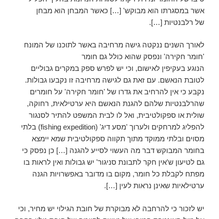
אשר במסגרתו הוא מבוקש' […] כאשר המבחן הוא מבחן
של רלבנטיות […].
לאורך השנים ננקטה גישה מרחיבה באשר לתוכנו של המונח
'חומר חקירה' ונפסק שהוא כולל גם חומר
הנוגע בעקיפין לאישום, וכי יש לפרש ספק במקרים גבוליים
לטובת הנאשם. עם זאת גם לגישה מרחיבה זו נקבעו גבולות.
נקבע כי אין להרחיב את גדרו של 'חומר חקירה' על חומרים
שהרלבנטיות שלהם להגנת הנאשם היא ערטילאית, רחוקה,
שולית או ספקולטיבית, ואל לו לבית המשפט להתיר לסנגור
להפליג למרחקים ולערוך 'מסע דיג' (fishing expedition) בלתי
מסוים ובלתי ממוקד מתוך תקווה ספקולטיבית שמא יימצא
בחומר המבוקש דבר מה העשוי לסייע להגנה […] כן נפסק כי
גם לטיעון ש'אין חקר לתבונת סניגור' יש גבולות ואין לראות בו
מפתח לקבלת כל חומר, מקום בו מדובר באפשרויות הגנה
ערטילאיות שאינן נראות לעין […].
יש לזכור כי להרחבה לא מבוקרת של חובת הגילוי יש מחיר, וכי