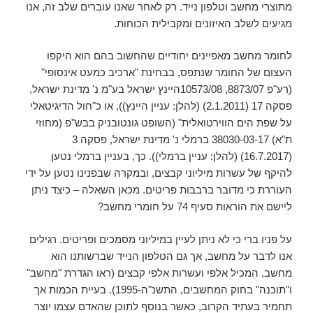
מתוצרי מחשב וטלפון נייד. רק לאחר שאנו עוברים שלב זה, אנו
מגיעים לשלב האיזונים ומקבילית הכוחות.
לחומר מחשב מאפיינים יחודיים שהחשוב בהם הוא היקפו
העצום של החומר שנתפס, בבחינת "ארכיב כמעט אינסופי"
(רע"פ 8873/07, 10573/08היינץ ישראל בע"מ נ' מדינת ישראל,
פסקה 17 (2.1.2011) (להלן: עניין היינץ)), או כ"חול הדיגיטאלי
על שפת הים הווירטואלית" (השופט גונטובניק בבש"פ (מחוזי
ת"א) 38030-03-17 ברמלי נ' מדינת ישראל, פסקה 3
(16.7.2017) (להלן: עניין ברמלי)). כך, בעניין ברמלי נטען
להיקף של עשרות מיליוני קבצים, ובמקרה שבפנינו נטען על ידי
העוררת כי מדובר ברבבות פריטים. מכאן השאלה – כיצד ניתן
ליישם את הוראות סעיף 74 על חומרי מחשב?
על פניו ברי כי לא ניתן לעיין במיליוני מסמכים ופריטים. רגילים
אנו לדבר על מחשב, אך גם הטלפון הנייד שברשותנו הוא
מחשב, המכיל אלפי ועשרות אלפי קבצים (ראו הגדרת "מחשב"
ו"תוכנה" בחוק המחשבים, התשנ"ה-1995). בעיית הכמות אך
תחמיר בעתיד הקרוב, כאשר בנוסף לתוכן שהאדם עצמו יוצר