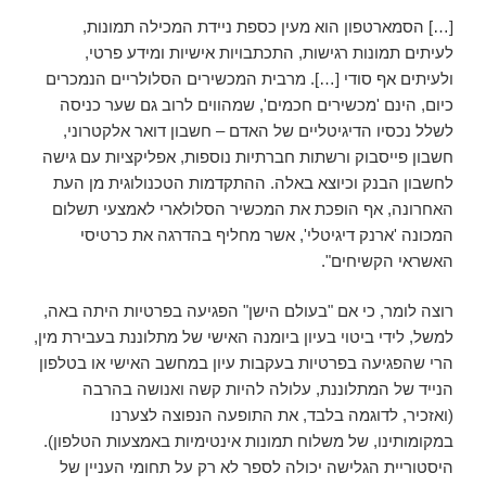
[…] הסמארטפון הוא מעין כספת ניידת המכילה תמונות,
לעיתים תמונות רגישות, התכתבויות אישיות ומידע פרטי,
ולעיתים אף סודי […]. מרבית המכשירים הסלולריים הנמכרים
כיום, הינם 'מכשירים חכמים', שמהווים לרוב גם שער כניסה
לשלל נכסיו הדיגיטליים של האדם – חשבון דואר אלקטרוני,
חשבון פייסבוק ורשתות חברתיות נוספות, אפליקציות עם גישה
לחשבון הבנק וכיוצא באלה. ההתקדמות הטכנולוגית מן העת
האחרונה, אף הופכת את המכשיר הסלולארי לאמצעי תשלום
המכונה 'ארנק דיגיטלי', אשר מחליף בהדרגה את כרטיסי
האשראי הקשיחים".
רוצה לומר, כי אם "בעולם הישן" הפגיעה בפרטיות היתה באה,
למשל, לידי ביטוי בעיון ביומנה האישי של מתלוננת בעבירת מין,
הרי שהפגיעה בפרטיות בעקבות עיון במחשב האישי או בטלפון
הנייד של המתלוננת, עלולה להיות קשה ואנושה בהרבה
(ואזכיר, לדוגמה בלבד, את התופעה הנפוצה לצערנו
במקומותינו, של משלוח תמונות אינטימיות באמצעות הטלפון).
היסטוריית הגלישה יכולה לספר לא רק על תחומי העניין של