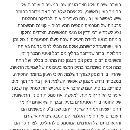
הועבר ישירות אלא נוצר מנגנון שבו המשיבים עוברים על
החומר בעיון ראשוני, וכל אימת שלא ברור אם מדובר בחומר
שיש לאפשר עיון בו, הם מעבירים אותו לבדיקה והחלטה
פרטנית של הגורמים נוספים המעורבים – קצינת המשטרה,
נציג לשכת עורכי הדין או נציגי המאשימה. הצדדים נחלקו
ביניהם בנוגע למידת היעילות שבה פעלו הסניגורים וניצול זמן
העיון שהועמד לרשותם, אולם גם מבלי להביע דעה באותה
מחלוקת, ברור שמדובר בהליך מסורבל ואיטי המצריך זמן
ומשאבים רבים. ספק אם מנגנון כזה מתאים בכלל, ועל אחת
כמה וכמה כשמדובר בתיק המצוי בעיצומה של שמיעת הראיות,
שהדיון בו הופסק לצורך השלמת הליכי העיון בחומר החקירה.
במצב זה נדרש מנגנון שיאפשר השלמת העיון בחומר תוך ימים
ספורים. בנוסף, הגם שהדבר אינו נוגע ישירות למחלוקת שבפני,
אעיר כי הליך זה מותיר, למעשה, את סמכות הסינון הראשונית
של החומר בידי הסניגורים בתיק, ובכך חושף אותם לחומר
החסוי שאינו אמור להגיע לידיהם. שכן ב"כ הנאשמים הם
העוברים על החומר הגולמי והם המבקשים את אישורם
והתערבותם של הגורמים המוסמכים להחליט, ולצורך כך הם
נדרשים לעיון, ולו ראשוני ושטחי, באותו חומר חסוי. אינני מטילה