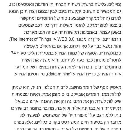
(מיילים, גלישה ברשת, רשתות חברתיות, הודעות וואטסאפ וכו'),
גם המכשירים השונים יתקשרו בינם לבין עצמם ויצרו תוכן הנוגע
לאדם (החל ממקרר שמבצע ניטור של החוסרים ומתקשר
בעצמו לסופרמרקט להזמין משלוח, דרך כלי רכב שנוסעים
באופן עצמאי באמצעות תקשורת זה עם זה ועם מערכת
הרמזורים). עידן זה מכונה WEB 3.0 או The Internet of Things,
והוא נמצא כבר על סף דלתנו. אך גם בהתעלם מקפיצה
טכנולוגית זו, הסוגיה של כמות המידע במסגרת הליכי סעיף 74
לחסד"פ מונחת כבר כעת לפתחנו, והיא משנה את השיח
בתחומים רבים, נוכח הדילמות הקשורות במיצויו של המידע:
איתור המידע, כריית המידע (data mining), מיון וסינון המידע.
מאפיין נוסף של חומר מחשב, לרבות הטלפון הנייד, הוא שניתן
לדלות ממנו חומרים אובייקטיביים מזמן אמת, ראיות עוצמתיות
שיכולות לשרת הן את התביעה והן את ההגנה. אך פוטנציאל
ראייתי זה הוא בבחינת אליה וקוץ בה. מדובר בחומר רב שדרכו
ניתן ללמוד גם על "סיפור חייו" של המשתמש. למעשה לא
מדובר רק בסיפור חיים המשורטט בקווים כלליים, אלא בפרטי
הפרטים של חיי היומיום של האדם – מקומו בבוקר ועד לכתו