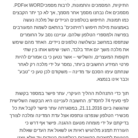
התיקיות, המסמכים והתמונות, לרבות מסמכיWORD אוPDF.
מסמכים אלו נבחנו מסמך אחר מסמך, אך לא כך יתר הקבצים
כמו תמונות. החיפוש בטלפונים הניידים של מלכה נעשה
באמצעות מילות חיפוש ו"חיתוכים" בהתאם לשמות המעורבים
בפרשה ולמספרי הטלפון שלהם. ענייננו נסב על החומרים
שנתפסו במחשב ובשלושה טלפונים ניידים. האחד מהם שימש
את מלכה משך יום אחד בלבד, השני שימש אותו בין שתי
תקופות המעצרים, והשלישי – אשר נטען כי בו אמורים להיות
פרטי המידע החשובים ביותר, נמסר על ידי מלכה רק לאחר
שנחתם עימו הסכם עד מדינה – משקודם לכן טען כי "טבע"
וכבר אינו בנמצא.
תוך כדי התנהלות ההליך העיקרי, עתר פישר במספר בקשות
לפי סעיף 74 לחסד"פ. החשובה לענייננו היא הבקשה השלישית
שהוגשה ביום 21.11.2016, במסגרתה עתר פישר לקבל את כל
מכשירי הטלפון שנפרצו ונתפסו אצל עדת המדינה ומלכה לצורך
בדיקתם על ידי מומחה מטעם ההגנה. פישר אף דרש כי
העוררת תמנע מלהגיש ראיות או לשאול את העדים שאלות
הנוגעות לתוצרים הקשורים בטלפונים הניידים עד שלא יוצגו