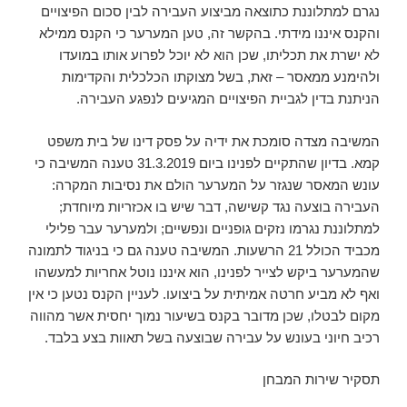
נגרם למתלוננת כתוצאה מביצוע העבירה לבין סכום הפיצויים
והקנס איננו מידתי. בהקשר זה, טען המערער כי הקנס ממילא
לא ישרת את תכליתו, שכן הוא לא יוכל לפרוע אותו במועדו
ולהימנע ממאסר – זאת, בשל מצוקתו הכלכלית והקדימות
הניתנת בדין לגביית הפיצויים המגיעים לנפגע העבירה.
המשיבה מצדה סומכת את ידיה על פסק דינו של בית משפט
קמא. בדיון שהתקיים לפנינו ביום 31.3.2019 טענה המשיבה כי
עונש המאסר שנגזר על המערער הולם את נסיבות המקרה:
העבירה בוצעה נגד קשישה, דבר שיש בו אכזריות מיוחדת;
למתלוננת נגרמו נזקים גופניים ונפשיים; ולמערער עבר פלילי
מכביד הכולל 21 הרשעות. המשיבה טענה גם כי בניגוד לתמונה
שהמערער ביקש לצייר לפנינו, הוא איננו נוטל אחריות למעשהו
ואף לא מביע חרטה אמיתית על ביצועו. לעניין הקנס נטען כי אין
מקום לבטלו, שכן מדובר בקנס בשיעור נמוך יחסית אשר מהווה
רכיב חיוני בעונש על עבירה שבוצעה בשל תאוות בצע בלבד.
תסקיר שירות המבחן