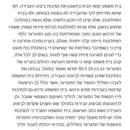
בית משפט קמא הביא בחשבון את נסיבות ביצוע העבירה, תוך
שהוא מתייחס לכך שהעבירה לא בוצעה בצוותא, ולא בבית
המתלוננת; שלא קדם לה תכנון כלשהו; שלא נעשה במהלכה
שימוש בנשק; שלא נגרמו למתלוננת חבלות פיזיות קשות; ששוויו
של הרכוש הגנוב נמוך; ושהאלימות בה נקט המערער כלפי
המתלוננת הייתה קלה יחסית. ואולם, בעניין נסיבה אחרונה זו
צויין כי כשמדובר באלימות נגד קשישים די בהפעלת כוח מועט
כדי לגרום לפגיעה פיזית קשה ואף למוות. בשים לב לכל אלה,
קבע בית משפט קמא כי מתחם הענישה ההולם בעניינו של
המערער נע בין 24 ל-50 חודשי מאסר בפועל. בבוחנו את
הנסיבות שאינן קשורות לביצוע העבירה, התייחס בית המשפט
לעברו הפלילי העשיר של המערער, אשר כולל 21 הרשעות
קודמות בעבירות סמים ורכוש. בית המשפט נדרש גם לנסיבות
חייו הקשות של המערער; להליך השיקום העצמאי שעבר; וכן
להימנעותו מביצוע עבירות במהלך שש השנים שקדמו לביצוע
העבירה נשוא כתב האישום. בית המשפט הסביר כי לנסיבות
אלה יש לתת משקל נמוך יחסית נוכח הסתבכויותיו החוזרות
והנשנות של המערער בפלילים, נוכח אי-יכולתו לעבור הליך