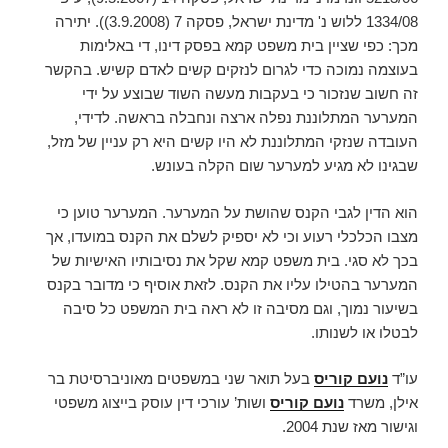
1334/08 ללוש נ' מדינת ישראל, פסקה 7 (3.9.2008)). יתירה
מכך: כפי שציין בית משפט קמא בפסק דינו, די באלימות
בעוצמה נמוכה כדי לגרום לנזקים קשים לאדם קשיש. בהקשר
זה חשוב שנזכור כי בעקבות מעשה השוד שבוצע על ידי
המערער המתלוננת נפלה ארצה ונחבלה בראשה. לדידי,
העובדה שנזקי המתלוננת לא היו קשים היא רק עניין של מזל,
שבגינו לא מגיע למערער שום הקלה בעונש.
הוא הדין לגבי הקנס שהושת על המערער. המערער טוען כי
מצבו הכלכלי רעוע וכי לא יספיק לשלם את הקנס במועדו, אך
בכך לא סגי. בית משפט קמא שקל את נסיבותיו האישיות של
המערער בהטילו עליו את הקנס. לזאת אוסיף כי מדובר בקנס
בשיעור נמוך, וגם מסיבה זו לא ראה בית המשפט כל סיבה
לבטלו או לשנותו.
עו”ד
נועם קוריס
בעל תואר שני במשפטים מאוניברסיטת בר
אילן, משרד
נועם קוריס
ושות’ עורכי דין עוסק בייצוג משפטי
וגישור מאז שנת 2004.