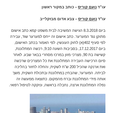
עו”ד
נועם קוריס
– כותב במקור ראשון
עו"ד
נועם קוריס
– צבע אדום מבזקלייב
ביום 8.3.2018 הגישה המשיבה לבית משפט קמא כתב אישום
מתוקן נגד המערער. כתב אישום זה ייחס למערער שוד, עבירה
לפי סעיף 402(א) לחוק העונשין. לפי האמור בכתב האישום,
ביום 17.12.2017, בסביבות השעה 9:10, רכשה המתלוננת,
קשישה בת 90, מצרכי מזון במרכז מסחרי בבאר שבע. לאחר
סיום הרכישה העבירה המתלוננת את כל המצרכים שרכשה
ואת ארנקה שהכיל 200 ש"ח לשקית, והחלה לחזור בהליכה
לביתה. המערער, שהבחין במתלוננת ובתכולת השקית, משך
אותה מידי המתלוננת וברח מהמקום. כתוצאה ממעשה זה
נפלה המתלוננת ארצה, נחבלה בראשה, ונזקקה לטיפול רפואי.