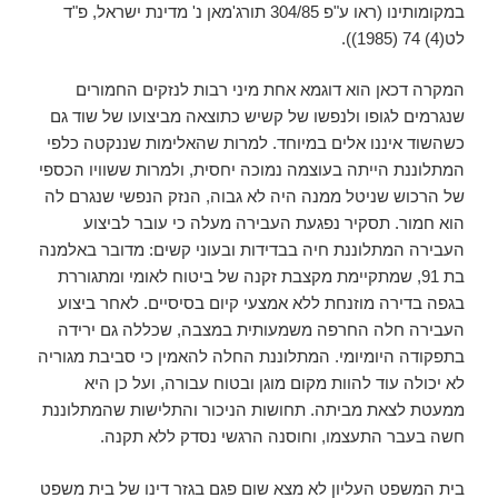
במקומותינו (ראו ע"פ 304/85 תורג'מאן נ' מדינת ישראל, פ"ד
לט(4) 74 (1985)).
המקרה דכאן הוא דוגמא אחת מיני רבות לנזקים החמורים
שנגרמים לגופו ולנפשו של קשיש כתוצאה מביצועו של שוד גם
כשהשוד איננו אלים במיוחד. למרות שהאלימות שננקטה כלפי
המתלוננת הייתה בעוצמה נמוכה יחסית, ולמרות ששוויו הכספי
של הרכוש שניטל ממנה היה לא גבוה, הנזק הנפשי שנגרם לה
הוא חמור. תסקיר נפגעת העבירה מעלה כי עובר לביצוע
העבירה המתלוננת חיה בבדידות ובעוני קשים: מדובר באלמנה
בת 91, שמתקיימת מקצבת זקנה של ביטוח לאומי ומתגוררת
בגפה בדירה מוזנחת ללא אמצעי קיום בסיסיים. לאחר ביצוע
העבירה חלה החרפה משמעותית במצבה, שכללה גם ירידה
בתפקודה היומיומי. המתלוננת החלה להאמין כי סביבת מגוריה
לא יכולה עוד להוות מקום מוגן ובטוח עבורה, ועל כן היא
ממעטת לצאת מביתה. תחושות הניכור והתלישות שהמתלוננת
חשה בעבר התעצמו, וחוסנה הרגשי נסדק ללא תקנה.
בית המשפט העליון לא מצא שום פגם בגזר דינו של בית משפט