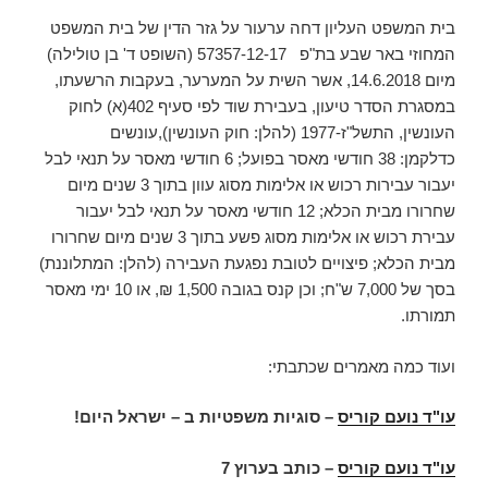
בית המשפט העליון דחה ערעור על גזר הדין של בית המשפט
המחוזי באר שבע בת"פ 57357-12-17 (השופט ד' בן טולילה)
מיום 14.6.2018, אשר השית על המערער, בעקבות הרשעתו,
במסגרת הסדר טיעון, בעבירת שוד לפי סעיף 402(א) לחוק
העונשין, התשל"ז-1977 (להלן: חוק העונשין),עונשים
כדלקמן: 38 חודשי מאסר בפועל; 6 חודשי מאסר על תנאי לבל
יעבור עבירות רכוש או אלימות מסוג עוון בתוך 3 שנים מיום
שחרורו מבית הכלא; 12 חודשי מאסר על תנאי לבל יעבור
עבירת רכוש או אלימות מסוג פשע בתוך 3 שנים מיום שחרורו
מבית הכלא; פיצויים לטובת נפגעת העבירה (להלן: המתלוננת)
בסך של 7,000 ש"ח; וכן קנס בגובה 1,500 ₪, או 10 ימי מאסר
תמורתו.
ועוד כמה מאמרים שכתבתי:
עו"ד נועם קוריס
– סוגיות משפטיות ב – ישראל היום!
עו"ד נועם קוריס
–
כותב בערוץ 7