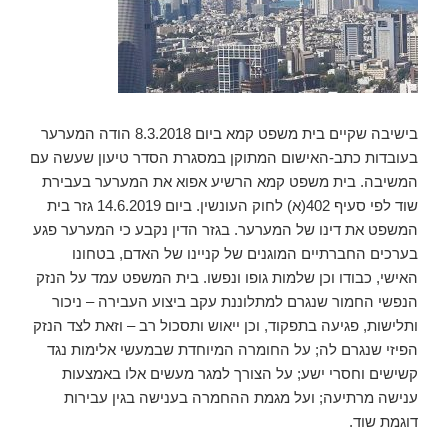
בישיבה שקיים בית משפט קמא ביום 8.3.2018 הודה המערער
בעובדות כתב-האישום המתוקן במסגרת הסדר טיעון שעשה עם
המשיבה. בית משפט קמא הרשיע אפוא את המערער בעבירת
שוד לפי סעיף 402(א) לחוק העונשין. ביום 14.6.2019 גזר בית
המשפט את דינו של המערער. בגזר הדין נקבע כי המערער פגע
בערכים החברתיים המוגנים של קניינו של האדם, בטחונו
האישי, כבודו וכן שלמות גופו ונפשו. בית המשפט עמד על הנזק
הנפשי החמור שנגרם למתלוננת עקב ביצוע העבירה – ניכור
ותלישות, פגיעה בתפקוד, וכן ייאוש ותסכול רב – וזאת לצד הנזק
הפיזי שנגרם לה; על החומרה המיוחדת שבמעשי אלימות נגד
קשישים וחסרי ישע; על הצורך למגר מעשים אלו באמצעות
ענישה מרתיעה; ועל מגמת ההחמרה בענישה בגין עבירות
דוגמת שוד.