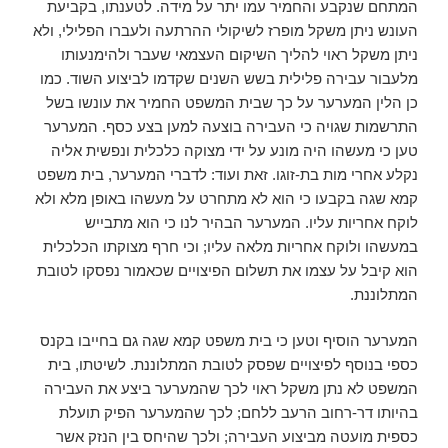
המתחם שנקבע והחמיר עמו יתר על מידה. לטענתו, בקביעת
העונש ניתן משקל מופרז לשיקולי ההרתעה ולעברו הפלילי, ולא
ניתן משקל ראוי להליך השיקום העצמאי שעבר ולהימנעותו
מלעבור עבירה פלילית בשש השנים שקדמו לביצוע השוד. כמו
כן הלין המערער על כך שבית המשפט החמיר את עונשו בשל
התרשמות שגויה כי העבירה בוצעה למען בצע כסף. המערער
טען כי מעשהו היה מונע על ידי מצוקה כלכלית ונפשית אליה
נקלע אחרי מות בת-זוגו. זאת ועוד: לדברי המערער, בית משפט
קמא שגה בקבעו כי הוא לא מתחרט על מעשהו באופן מלא ולא
לוקח אחריות עליו. המערער הבהיר לנו כי הוא מתבייש
במעשהו ולוקח אחריות מלאה עליו; וכי חרף מצוקתו הכלכלית
הוא קיבל על עצמו את תשלום הפיצויים שכאמור נפסקו לטובת
המתלוננת.
המערער הוסיף וטען כי בית משפט קמא שגה גם בחייבו בקנס
כספי בנוסף לפיצויים שפסק לטובת המתלוננת. לשיטתו, בית
המשפט לא נתן משקל ראוי לכך שהמערער ביצע את העבירה
בהיותו דר-רחוב הרעב ללחם; לכך שהמערער הפיק תועלת
כספית מועטה מביצוע העבירה; ולכך שהיחס בין הנזק אשר