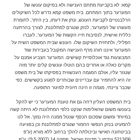
קמא: לא בקביעת מתחם הענישה ולא במיקום עונשו של
המערער בתוך המתחם. בית משפט קמא נדרש לכל השיקולים
הרלבנטיים לקביעת העונש, ונתן את דעתו, בין היתר, לחומרת
מעשהו של המערער, לנזק שנגרם למתלוננת, לצורך בהרתעה
כללית ואישית, לנסיבות חייו הקשות של המערער, לעברו
הפלילי, ולתחזית השיקום שלו. העונש שבית המשפט השית על
המערער איננו חורג מרף הענישה המקובל בעבירות שוד
המבוצעות נגד אוכלוסיית קשישים. המערער הצביע אמנם על
מקרים כאלה או אחרים בהם הוטלו עונשים קלים יותר מזה
שנגזר עליו, אולם המגמה העכשווית בפסיקתו של בית משפט
זה היא להחמיר עם עבריינים שבוחרים לפגוע בקשישים. כפי
שכבר ציינתי, מגמה זו הינה חיונית למיגור התופעה.
בית המשפט העליון דחה גם את טענת המערער כי יש להקל
בעונשו משום שהאלימות שנקט כלפי המתלוננת לא היתה קשה
במיוחד ומשום שסכום הכסף שנטל ממנה היה נמוך. אל לנו
להמעיט בנזק הנפשי החמור שנגרם למתלוננת וכן בפגיעה
בביטחונה האישי וביכולתה להלך ברחוב ללא מורא (ע"פ
5213/06 וונדמו נ' מדינת ישראל, פסקה 14 (9.5.2007); ע"פ