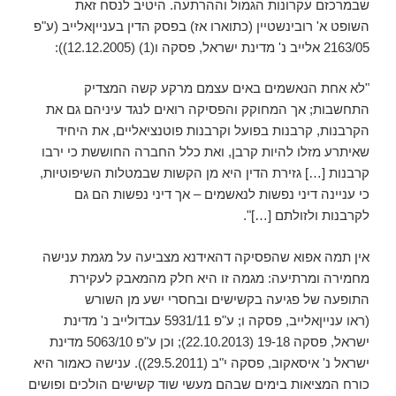
שבמרכזם עקרונות הגמול וההרתעה. היטיב לנסח זאת
השופט א' רובינשטיין (כתוארו אז) בפסק הדין בענייןאלייב (ע"פ
2163/05 אלייב נ' מדינת ישראל, פסקה ו(1) (12.12.2005)):
"לא אחת הנאשמים באים עצמם מרקע קשה המצדיק
התחשבות; אך המחוקק והפסיקה רואים לנגד עיניהם גם את
הקרבנות, קרבנות בפועל וקרבנות פוטנציאליים, את היחיד
שאיתרע מזלו להיות קרבן, ואת כלל החברה החוששת כי ירבו
קרבנות […] גזירת הדין היא מן הקשות שבמטלות השיפוטיות,
כי עניינה דיני נפשות לנאשמים – אך דיני נפשות הם גם
לקרבנות ולזולתם […]".
אין תמה אפוא שהפסיקה דהאידנא מצביעה על מגמת ענישה
מחמירה ומרתיעה: מגמה זו היא חלק מהמאבק לעקירת
התופעה של פגיעה בקשישים ובחסרי ישע מן השורש
(ראו ענייןאלייב, פסקה ו; ע"פ 5931/11 עבדולייב נ' מדינת
ישראל, פסקה 19-18 (22.10.2013); וכן ע"פ 5063/10 מדינת
ישראל נ' איסאקוב, פסקה י"ב (29.5.2011)). ענישה כאמור היא
כורח המציאות בימים שבהם מעשי שוד קשישים הולכים ופושים