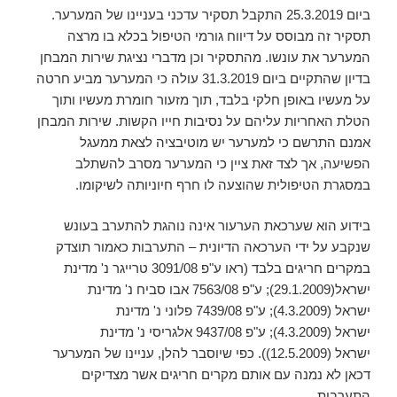
ביום 25.3.2019 התקבל תסקיר עדכני בעניינו של המערער.
תסקיר זה מבוסס על דיווח גורמי הטיפול בכלא בו מרצה
המערער את עונשו. מהתסקיר וכן מדברי נציגת שירות המבחן
בדיון שהתקיים ביום 31.3.2019 עולה כי המערער מביע חרטה
על מעשיו באופן חלקי בלבד, תוך מזעור חומרת מעשיו ותוך
הטלת האחריות עליהם על נסיבות חייו הקשות. שירות המבחן
אמנם התרשם כי למערער יש מוטיבציה לצאת ממעגל
הפשיעה, אך לצד זאת ציין כי המערער מסרב להשתלב
במסגרת הטיפולית שהוצעה לו חרף חיוניותה לשיקומו.
בידוע הוא שערכאת הערעור אינה נוהגת להתערב בעונש
שנקבע על ידי הערכאה הדיונית – התערבות כאמור תוצדק
במקרים חריגים בלבד (ראו ע"פ 3091/08 טרייגר נ' מדינת
ישראל(29.1.2009); ע"פ 7563/08 אבו סביח נ' מדינת
ישראל (4.3.2009); ע"פ 7439/08 פלוני נ' מדינת
ישראל (4.3.2009); ע"פ 9437/08 אלגריסי נ' מדינת
ישראל (12.5.2009)). כפי שיוסבר להלן, עניינו של המערער
דכאן לא נמנה עם אותם מקרים חריגים אשר מצדיקים
התערבות.