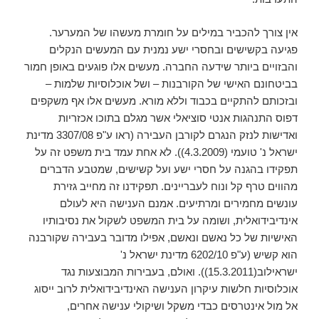
אין צורך להכביר במילים על חומרת מעשהו של המערער.
פגיעה בקשישים ובחסרי ישע נמנית עם המעשים הנקלים
והבזויים ביותר שידעה החברה. מעשים אלו פוגעים באופן חמור
בביטחונם האישי של הקורבנות – ושל אוכלוסיות שלמות –
ובזכותם להתקיים בכבוד וללא מורא. מעשים אלו אף משקפים
דפוס התנהגות אנטי סוציאלי אשר מגלם בתוכו אכזריות
ואדישות לנזק הנגרם לקורבן העבירה (ראו ע"פ 3307/08 מדינת
ישראל נ' טועמי (4.3.2009)). לא אחת עמד בית משפט זה על
תפקידו בהגנה על חסרי ישע ועל קשישים, שמטבע הדברים
מהווים טרף קל ונוח לעבריינים. תפקידנו זה מחייב גזירת
עונשים מחמירים ומרתיעים. אמנם הענישה היא לעולם
אינדיבידואלית, ושומה על בית המשפט לשקול את נסיבותיו
האישיות של כל נאשם ונאשם, אפילו מדובר בעבירה שקורבנה
הוא קשיש (ע"פ 6202/10 מדינת ישראל נ'
ישראילוב(15.3.2011)). ואולם, בעבירות המבוצעות נגד
אוכלוסיות חלשות עיקרון הענישה האינדיבידואלית לרוב ייסוג
אל מול אינטרסים כבדי משקל ושיקולי ענישה אחרים,