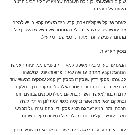
שיקום משמעותי וכן נוכח העובדה שהמערער לא הביע חרטה
מלאה על מעשהו.
לאחר ששקל שיקולים אלה, קבע בית משפט קמא כי יש למקם
את עונשו של המערער בחלקו התחתון של השליש העליון של
מתחם הענישה, וגזר את דינו כפי שפורט לעיל.
מכאן הערעור.
המערער טען כי בית משפט קמא חרג בעניינו ממדיניות הענישה
הנוהגת וקבע מתחם ענישה שאינו פרופורציונלי למעשהו.
לטענתו, פסקי הדין שנסקרו בפסק דין קמא עוסקים במעשי שוד
שבוצעו בנסיבות חמורות יותר מאלו של המקרה דנן: בחלקם
קדם תכנון למעשה השוד; בחלקם ניטלו סכומים גבוהים יותר;
ובחלקם האלימות אשר ננקטה כלפי המתלונן הייתה קשה
הרבה יותר. המערער גם הציג פסקי דין בהם נגזרו על מבצעי
השוד עונשים קלים יותר משלו בשל נסיבות מקלות שונות.
עוד טען המערער כי שגה בית משפט קמא בגזירת עונשו בתוך