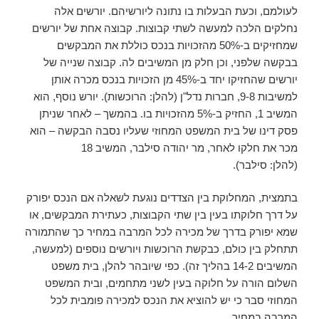
לעולמם, וכעת הבעלות בו נתונה ליורשיהם. יורשים אלה
נחלקים הלכה למעשה לשתי קבוצות. קבוצה אחת של יורשים
שמחזיקים ב-50% מהזכויות בנכס כוללת את המבקשים
בבקשה שלפני, וכן חלק מן המשיבים לה. קבוצה שנייה של
יורשים שהחזיקו יחד ב-45% מן הזכויות בנכס מכרה אותן
למשיבות 9-8, חברות נדל"ן (להלן: הרוכשות). יורש נוסף, הוא
המשיב 1, החזיק ב-5% מהזכויות בו. בהמשך – לאחר שניתן
פסק דינו של בית המשפט המחוזי שעליו נסבה הבקשה – הוא
מכר את חלקו לאחר, מר יהודה סילבר, המשיב 18
(להלן: סילבר).
בתמצית, המחלוקת בין הצדדים נוגעת לשאלה אם הנכס יפורק
על דרך חלוקתו בעין בין שתי הקבוצות, כעתירת המבקשים, או
שמא יפורק בדרך של מכירה לכל המרבה במחיר כך שהתמורה
תתחלק בין כולם, כבקשת הרוכשות ויורשים נוספים (למעשה,
המשיבים 14-2 בהליך זה). כפי שיובהר להלן, בית משפט
השלום הורה על חלוקה בעין לשני מתחמים, ובית המשפט
המחוזי סבר כי יש להוציא את הנכס למכירה פומבית לכל
המרבה במחיר.