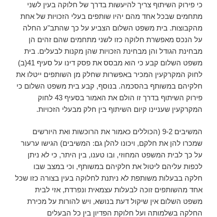
כי פירוק השיתוף צריך להיעשות בדרך של חלוקה בעין לשני
מתחמים שבכל אחד מהם יהיו שותפים בעלי הזכויות של אחת
מהקבוצות. בית משפט השלום הצביע על כך שהתב"ע החלה
על הנכס מאפשרת חלוקה כזו לשני מתחמים שהם זהים הן
מבחינת הגודל והן מבחינת הזכויות שהן מקנות לבעלים. בית
משפט השלום קבע כי הוא מבסס את פסק דינו על סעיף 41(ב)
לחוק המקרקעין המכיר באפשרות שחלק מן השותפים ייטלו את
חלקיהם במשותף בהסכמה. בנוסף, קבע בית משפט השלום כי
פירוק השיתוף בדרך זו הולם את האמור בסעיף 43 לחוק
המקרקעין שעניינו קיום השיתוף בין חלק מבעלי הזכויות.
המשיבים 9-2 (הכוללים כאמור את הרוכשות ואת היורשים
שמכרו להן את חלקם, ויכונו להלן גם: המשיבים) הגישו ערעור
על כך לבית המשפט המחוזי, ובו טענו, בין היתר, כי לא ניתן
לכפות עליהם ליטול את חלקיהם במשותף, וכי במצב שבו
חלקה בבעלות משותפת לא ניתנת לחלוקה בעין בצורה כזו שכל
אחד מהשותפים זוכה לבעלות עצמאית ונפרדת, אזי לבית
משפט השלום אין שיקול דעת בנושא, ויש להורות על מכירת
החלקה בשלמותה ועל חלוקת הפדיון בין כל הבעלים