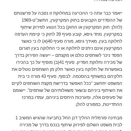
ייאמר כבר עתה כי ההכרעה במחלוקת זו נסבה על פרשנותם
של ההסדרים הקבועים בחוק המקרקעין, התשכ"ט-1969
(להלן: חוק המקרקעין או החוק) בכל הנוגע לפירוק שיתוף
במקרקעין. מחד גיסא, קובע סעיף 39 לחוק כי קיימת העדפה
לחלוקה בעין. מאידך גיסא, מורה סעיף 40(א) לו כי כאשר
המקרקעין אינם ניתנים לחלוקה או כי החלוקה בעין תגרום
הפסד ניכר לשותפים כולם או מקצתם – ייעשה הפירוק בדרך
של מכירה וחלוקת הפדיון. סעיף 41(ב) מוסיף על כך בהכירו
באפשרות של חלוקה בעין כאשר חלק מן השותפים נוטלים את
חלקיהם במשותף בהסכמה. לבסוף, סעיף 43 מורה כי בית
המשפט יתחשב "ככל האפשר בדרישת מקצת השותפים לקיים
את השיתוף ביניהם ובשאר משאלותיהם של שותפים". יישומם
של סעיפים אלה, ומערכות היחסים ביניהם, עמדו במרכז
ההתדיינות, כמפורט להלן.
מבחינה פורמלית ההליך דנן החל בתביעה שהגיש המשיב 1
לבית משפט השלום לפירוק שיתוף בנכס בדרך של מכירה