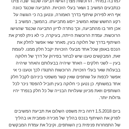
למרבה במחיר. הרוכשות מצדן הגישו תביעה שכנגד שבה צוינו
כנתבעים המשיב 1 ושאר בעלי הזכויות. התביעה שכנגד כוונה
אף היא לפירוק שיתוף בדרך האמורה, ונטען בה כי הוגשה על
רקע החשש שמא המשיב ייסוג מתביעתו. בהמשך, המשיב 1
אכן חזר בו מהתביעה, וכך נותרה לדיון התביעה שכנגד שהגישו
הרוכשות. עמדת הרוכשות הייתה, בעיקרה, כי לא ניתן לפרק את
השיתוף בדרך של חלוקה בעין, מאחר שאי אפשר לחלק את
הנכס באופן שכל אחד מבעלי הזכויות יקבל חלק ממנו. לעומת
זאת, המבקשים טענו שיש לבחור בפירוק על דרך של חלוקה
בעין – לשני חלקים – האחד שיהיה בבעלותם והאחר שיהיה
בבעלות שאר בעלי הזכויות. הרוכשות התנגדו לכך וטענו כי אי
אפשר לכפות על שותפים שאין קשר משפטי ביניהם לקבל חלק
אחד במשותף. כן נטען כי חלוקה בעין תוביל להפסד ניכר לכל
השותפים וזאת מכיוון שעלויות הבנייה של כל חלק בנפרד יהיו
גדולות יותר.
ביום 1.5.2018 דחה בית משפט השלום את תביעת המשיבים
לפרק את השיתוף בנכס בהליך של מכירה פומבית או בהליך
של התמחרות פנימית בין השותפים, וקיבל את עמדת המבקשים