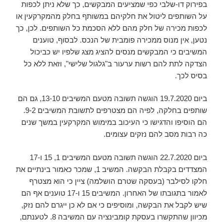
בפירוק דו-שלבי כפי שמציעים המבקשים, כך שלא ניתן לכפות
על השותפים ליטול את חלקיהם במשותף בחלק מהמקרקעין או
לכפות מכירה של חלק מהם ללא הסכמת כל השותפים. לכן, כך
נטען, אין מנוס ממכירה פומבית של הנכס. לבסוף, טוענים
המשיבים כי המבקשים מנסים להציג מצג שלפיו יש כביכול
הצדקה לתת להם רשות ערעור ב"גלגול שלישי", וזאת ללא כל
בסיס לכך.
ביום 19.7.2020 הוגשה תשובה מטעם המשיבים 13-10, גם הם
שותפים בחלקה, לפיה הם מצטרפים לתשובת המשיבים 9-2.
הם הוסיפו והדגישו כי העיכוב במימוש המקרקעין במשך שנים
כה רבות מסב להם נזקים עצומים.
ביום 22.7.2020 הוגשה תשובה מטעם המשיבים 1, 15 ו-17
המצדדים בקבלת הבקשה. המשיב 1, שמכר כאמור בינתיים את
חלקו לסילבר (בעסקה שטרם הושלמה) ציין כי הוא מצטרף
לאמור בתגובתו של האחרון. המשיבים 15 ו-17 טוענים אף הם
שיש לקבל את הבקשה, ומוסיפים כי אם לא כן ייגרם להם נזק,
מכיוון שהתקשרו בעסקת קומבינציה עם המשיבה 8. לטענתם,