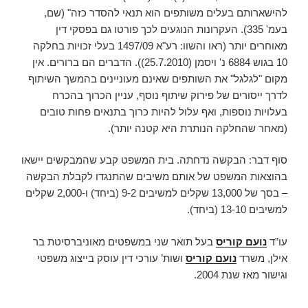
להישארותם בעלים משותפים הוא תנאי להסדר כזה" (שם,
בעמ' 335). העקרונות הנוגעים לכך פורטו גם בפסקי דין
מאוחרים יותר (ראו והשוו: רע"א 1497/09 בעלי זכויות בחלקה
10 בגוש 6884 נ' ויסמן (25.7.2010)). הדברים הם ברורים. אין
מקום "לגלגל" את השותפים שאינם מעוניינים בהמשך השיתוף
לדרך ייסורים של פירוק שיתוף נוסף, עניין הכרוך בהכרח
בעלויות נוספות, ואף עלול להיות כרוך בתנאים פחות טובים
(מאחר שהחלקה הנותרת היא קטנה יותר).
סוף דבר: הבקשה נדחתה. בית המשפט קבע שהמבקשים יישאו
בהוצאות המשפט של אותם משיבים שהתנגדו לקבלת הבקשה
– בסך של 13,000 שקלים למשיבים 9-2 (ביחד) ו-2,000 שקלים
למשיבים 13-10 (ביחד).
עו”ד
נועם קוריס
בעל תואר שני במשפטים מאוניברסיטת בר
אילן, משרד
נועם קוריס
ושות’ עורכי דין עוסק בייצוג משפטי
וגישור מאז שנת 2004.