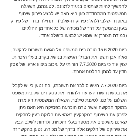
להמשיך להיות שותפים בניגוד לרצונם. לטענתם, השאלה
המשפטית המתחדדת כאן היא האם יש לבצע פירוק שיתוף
באופן דו-שלבי (להלן: פירוק דו-שלבי) – תחילה בדרך של פירוק
בעין ובהמשך על דרך של מכירה של כל אחד מן החלקים
(במידת הצורך) או שמא יש לבצעו ב"שלב אחד".
ביום 15.6.2020 הורה בית המשפט על הגשת תשובות לבקשה,
ואלה אכן חשפו את הבדלי הגישות בנושא בקרב בעלי הזכויות.
יצוין עוד כי ביום 7.7.2020 הוריתי על עיכוב ביצוע ארעי של פסק
הדין עד למתן החלטה אחרת.
ביום 7.7.2020 הגיש סילבר את תשובתו, ובה נטען כי יש לקבל
את בקשת רשות הערעור ולהותיר את פסק דינו של בית משפט
השלום על כנו. לטענת סילבר, השאלה המשפטית העומדת
במוקד הבקשה ואשר טרם הוכרעה בפסיקה היא האם ניתן
לפרק את השיתוף במקרקעין באמצעות חלוקה בעין לחלקים
שאינם משקפים את מספר בעלי הזכויות, ולדחות לשלב הבא
את פירוקם של חלקים אלה בדרך של מכירה. נטען בהקשר זה