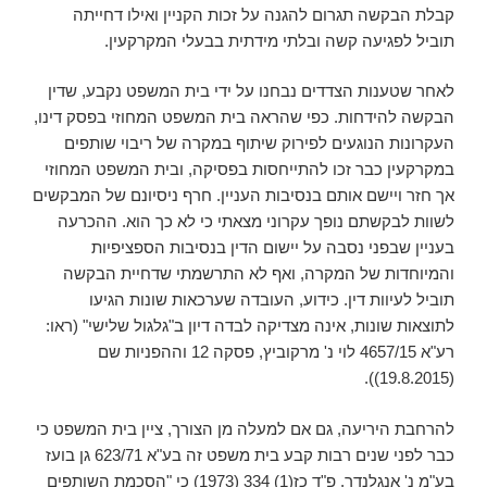
קבלת הבקשה תגרום להגנה על זכות הקניין ואילו דחייתה
תוביל לפגיעה קשה ובלתי מידתית בבעלי המקרקעין.
לאחר שטענות הצדדים נבחנו על ידי בית המשפט נקבע, שדין
הבקשה להידחות. כפי שהראה בית המשפט המחוזי בפסק דינו,
העקרונות הנוגעים לפירוק שיתוף במקרה של ריבוי שותפים
במקרקעין כבר זכו להתייחסות בפסיקה, ובית המשפט המחוזי
אך חזר ויישם אותם בנסיבות העניין. חרף ניסיונם של המבקשים
לשוות לבקשתם נופך עקרוני מצאתי כי לא כך הוא. ההכרעה
בעניין שבפני נסבה על יישום הדין בנסיבות הספציפיות
והמיוחדות של המקרה, ואף לא התרשמתי שדחיית הבקשה
תוביל לעיוות דין. כידוע, העובדה שערכאות שונות הגיעו
לתוצאות שונות, אינה מצדיקה לבדה דיון ב"גלגול שלישי" (ראו:
רע"א 4657/15 לוי נ' מרקוביץ, פסקה 12 וההפניות שם
(19.8.2015)).
להרחבת היריעה, גם אם למעלה מן הצורך, ציין בית המשפט כי
כבר לפני שנים רבות קבע בית משפט זה בע"א 623/71 גן בועז
בע"מ נ' אנגלנדר, פ"ד כז(1) 334 (1973) כי "הסכמת השותפים