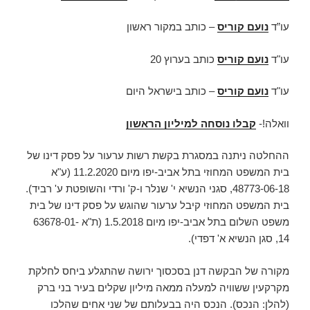
עו”ד
נועם קוריס
– כותב במקור ראשון
עו"ד
נועם קוריס
כותב בערוץ 20
עו"ד
נועם קוריס
– כותב בישראל היום
וואלה!-
קבלו נוסחה למיליון הראשון
ההחלטה ניתנה במסגרת בקשת רשות ערעור על פסק דינו של
בית המשפט המחוזי בתל אביב-יפו מיום 11.2.2020 (ע"א
48773-06-18, סגני הנשיא י' שנלר ו-ק' ורדי והשופטת ע' רביד).
בית המשפט המחוזי קיבל ערעור שהוגש על פסק דינו של בית
משפט השלום בתל אביב-יפו מיום 1.5.2018 (ת"א 63678-01-
14, סגן הנשיא א' דפדי).
מקורה של הבקשה דנן בסכסוך ירושה שהתגלע ביחס לחלקת
מקרקעין ששוויה למעלה ממאה מיליון שקלים בעיר בני ברק
(להלן: הנכס). הנכס היה בבעלותם של שני אחים שהלכו