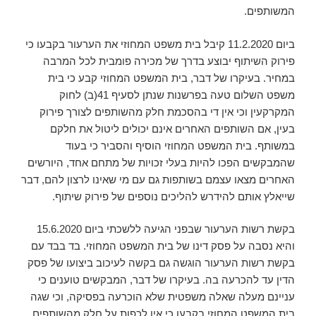
המשותפים.
ביום 11.2.2020 קיבל בית משפט המחוזי את הערעור בקבעו כי
פירוק השיתוף יבוצע בדרך של מכירה פומבית לכל המרבה
במחיר. בעיקרו של דבר, בית המשפט המחוזי קבע כי בית
משפט השלום טעה בפרשנות שנתן לסעיף 41(ב) לחוק
המקרקעין וכי אין די בהסכמת חלק מהשותפים לצורך פירוק
בעין, אם השותפים האחרים אינם יכולים ליטול את חלקם
במשותף. בית המשפט המחוזי הוסיף והסביר כי בעוד
שהמבקשים הפכו להיות בעלי זכויות של מתחם אחד, היורשים
האחרים מצאו עצמם בשותפות גם עם מי שאינו לרצון להם, דבר
שייאלץ אותם להידרש להליכים נוספים של פירוק שיתוף.
בקשת רשות הערעור שבפני הגיעה ללשכתי ביום 15.6.2020
והיא נסבה על פסק דינו של בית המשפט המחוזי. בד בבד עם
בקשת רשות הערעור הוגשה גם בקשה לעיכוב ביצועו של פסק
הדין עד להכרעה בה. בעיקרו של דבר, המבקשים טוענים כי
עניינם מעלה שאלה משפטית שלא הוכרעה בפסיקה, וכי שגה
בית המשפט המחוזי בקבעו כי אין לכפות על חלק מהשותפים