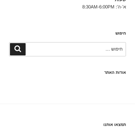
א'-ה': 8:30AM-6:00PM
חיפוש
חפש:
חיפוש
אודות האתר
תמצאו אותנו