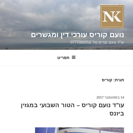
ילוג
תוכן
נועם קוריס עורכי דין ומגשרים
עו"ד נועם קוריס טל' 0777060058
תפריט
תגית:
קוריס
פורסם
14 בספטמבר 2017
ב
עו"ד נועם קוריס – הטור השבועי במגזין
ביזנס