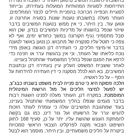
בתשובתו לתגובת המשיבים טוען העותר כי תגובה זו נעדרת
התייחסות לסוגיות המהותיות המועלות בעתירתו, ובייחוד
לסוגיית הכפייה הכרוכה בהפניית חיילים לכפר המחלימים.
העותר מעלה בתשובתו טענות שונות בסוגיה אחרונה זו,
וטוען עוד, בין היתר, כי אין ממש בטענת המשיבים בדבר
שיהוי שנפל בהשגתו על מדיניות המשיבים בנדון, שכן הוא
סבל מתסמיני נגיף הקורונה במשך כחודש ימים, ואף לא
צפה כי תוטל עליו סנקציה של מחבוש. כן נטען באשר לטענה
בדבר אי-מיצוי הליכים, כי העתירה דנן הוגשה באופן מידי
נוכח כליאתו של העותר, וכי אין בהגשת ערר או חנינה כדי
לרפא את הפגם שנפל בהליך המשמעתי שהתנהל בעניינו.
לאחר ששבית המשפט העליון עיין בעתירה דנן ובתגובת
המשיבים, בא הוא לכלל מסקנה כי דין העתירה להידחות על
הסף – על כל ראשיה.
הלכה פסוקה היא כי טרם פנייה לבית משפט בשבתו כבג"צ,
יש לפעול למיצוי הליכים אל מול הרשות המינהלית
המוסמכת.
במקרה דנן, העותר מעלה לפנינו השגות רבות
בדבר פגמים שנפלו בהליך המשמעתי שהתנהל בעניינו,
בעוד שמתגובת המשיבים עולה כי עומדת לעותר הזכות
להגיש ערר על הרשעתו ועל גזר דינו, כמו גם בקשה
להמתקת העונש שהושת עליו. יתר על כן, סעיף 168 לחוק
השיפוט הצבאי מקנה לפרקליט הצבאי הראשי סמכויות
ביקורת על הליכים משמעתיים, ובין היתר, מוסמך הוא לבטל