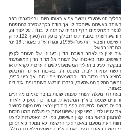
ההליך המשמעתי נמשך אפוא באותו היום, ובמסגרתו כפר
העותר באשמה שיוחסה לו, אך הודה בכך שסירב להתפנות
לכפר המחלימים חרף הנחיה שניתנה לו בנדון. על יסוד זה,
הורשע העותר בעבירת סירוב לקיים פקודה (סעיף 122 לחוק
השיפוט הצבאי, התשט"ו-1955), ונגזרו עליו, כאמור, 18 ימי
מחבוש בפועל.
עוד יצוין כי לאחר השבת הדיון בעניינו של העותר לקצין
השיפוט, פנה בא-כוחו של העותר אל מדור הדין המשמעתי
בבקשה לעיכוב ההליך המשמעתי לשם היערכות לקראתו או
הגשת עתירה לבית משפט זה. בא-כוח העותר התבקש
להציג בפני מדור הדין המשמעתי ייפוי כוח, אך ביני לביני,
נמשך ההליך המשמעתי, בגדרו הורשע העותר וניתן גזר דינו
כאמור.
בעתירתו מעלה העותר טענות שונות בדבר פגמים מהותיים
ודיוניים שנפלו בהליך המשמעתי, ובתוך כך, נטען כי לאחר
דחיית בקשתו להישפט בפני בית דין צבאי, היה מקום להשיב
את עניינו לדיון בפני קצין שיפוט אחר; כי נשללה ממנו הזכות
להתגונן כראוי בפני קצין השיפוט, כמו גם האפשרות להציג
חוות דעת מטעם בא-כוחו; כי הרשעתו לא נומקה כיאות; וכן
כי בקשת בא-כוחו לעכב את ההליך המשמעתי לא נדונה כלל,