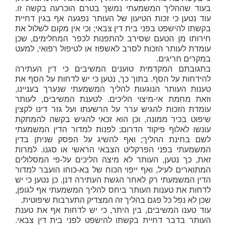
בעוד שההליך המשמעתי נמשך בטרם הוכרעה בקשה זו.
עוד נטען כי זכות הטיעון של העותר נפגעה אף בגין דחיית
בקשתו להישפט בפני בית דין צבאי; וכי אין מקום לשלול את
חירותו מן הטעם שסירב להתפנות לכפר המחלימים, שכן
עומדת לעותר הזכות לסרב לאשפוז או לטיפול רפואי, למעט
במקרים חריגים.
בתגובתם המקדמית טוענים המשיבים כי דין העתירה
להידחות על הסף. בתוך כך, נטען כי יש לדחות על הסף את
טענות העותר הנוגעות להליך המשמעתי שנערך בעניינו,
וזאת מחמת אי-מיצוי הליכים. לטענת המשיבים, לעותר
עומדת הזכות להגיש ערר על הרשעתו ועל גזר דינו לקצין
שיפוט בכיר ממונה, וכן הוא זכאי להגיש בקשה להמתקת
עונשו לאלוף פיקוד הדרום; לפנות למדור הדין המשמעתי
לשם בחינת ההליך; ואף להשיג על הפסק שניתן בדין
המשמעתי בפני הפרקליט הצבאי הראשי או סגנו. למרות
זאת, כך נטען, העותר לא מיצה הליכים על-פי המסלולים
המתוארים לעיל, ואף ייפוי הכוח של בא-כוחו הועבר למדור
הדין המשמעתי רק לאחר הגשת העתירה דנן. כן נטען כי יש
לדחות את טענות העותר ביחס להליך המשמעתי אף לגופן,
שכן לא נפל כל פגם בהליך זה המצדיק התערבות שיפוטית.
עוד טענו המשיבים, בין היתר, כי יש לדחות אף את טענת
העותר בדבר דחיית בקשתו להישפט לפני בית דין צבאי.