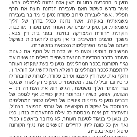
נטען כי ההכרעה בסוגיות מעין אלה נתונה לפרקליט צבאי,
אשר נדרש לשקול האם העבירה הנדונה חוצה את הרף
הפלילי. אשר לעבירת סירוב פקודה נטען כי מדובר בעבירה
משמעתית בעיקרה, אשר נדונה ככלל בדרך של הליך
משמעתי, וכן נטען כי עניינו של העותר אינו מעורר מורכבות
חוקתית ייחודית המצדיקה בחינתו בפני בית דין צבאי.
משכך, טוענים המשיבים כי אין מקום להתערבות בשיקול
דעתם של גורמי הפרקליטות הצבאית בהקשר זה.
המשיבים הוסיפו וטענו כי יש לדחות על הסף את טענות
העותר בדבר המדיניות הנוגעת לשהיית חיילים הנושאים את
נגיף הקורונה בכפר המחלימים. נטען כי בעת שנקרא העותר
להתפנות לכפר המחלימים הוא לא ראה להשיג על הוראה זו,
וחלף זאת, עשה דין לעצמו וסירב פקודה, למרות שהובהר לו
כי סירובו יוביל לתגובה משמעתית. נטען כי רק לאחר שננקט
נגד העותר הליך משמעתי, הגיש הוא את העתירה דנן –
הנגועה, אפוא, בשיהוי ובחוסר ניקיון כפיים. אף לגופם של
דברים נטען כי מדיניות פינויים של חיילים לכפר המחלימים
מבוססת על שיקולים מקצועיים של גורמי הרפואה בצה"ל,
והעתירה דנן אינה מבססת כל עילה להתערבות בנדון. כמו
כן, נטען כי בניגוד לטענת העותר, לא מדובר ב"אשפוז כפוי"
ואף אין כל כוונה ליתן לחיילים הנושאים את נגיף הקורונה
טיפול רפואי בכפייה.