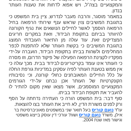
והמקצועיים בצה"ל, ויש אפוא לדחות את טענות העותר
בנדון.
במאמר מוסגר, והרבה מעבר לנדרש, ציין בית המשפט כי
בתגובת המשיבים צוין שראש ענף שירותי הרפואה בחיל
הרפואה הוסמך לאשר לחיילים הנושאים את נגיף הקורונה
להיוותר בביתם בתקופת הבידוד, וזאת במקרים חריגים
המצדיקים זאת. עוד עולה מן התיאור העובדתי המוצג
בתגובת המשיבים כי בקשת העותר שלא להתפנות לכפר
המחלימים ולשהות בביתו בתקופת הבידוד, הועברה על-ידי
מפקדיו לקצינת הרפואה הפעילה של פיקוד הדרום, וזו מסרה
כי העותר אינו עומד בקריטריונים לבידוד בבית. מכך עולה כי
אין ממש בטענת העותר לפיה עסקינן במדיניות גורפת החלה
על כלל החיילים המאובחנים כחולי קורונה, וכי נסיבותיו
הקונקרטיות של העותר אכן נבחנו על-ידי הגורמים
המקצועיים המוסמכים, אשר מצאו שאין מקום להתיר לו
להעביר את תקופת הבידוד בביתו.
סוף דבר: בית המשפט הורה כי העתירה נדחתה על הסף
ורק לפנים משורת הדין, לא חייב את העותר בצו להוצאות.
עו”ד
נועם קוריס
בעל תואר שני במשפטים מאוניברסיטת בר
אילן, משרד
נועם קוריס
ושות’ עורכי דין עוסק בייצוג משפטי
וגישור מאז שנת 2004.