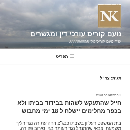
ילוג
תוכן
נועם קוריס עורכי דין ומגשרים
עו"ד נועם קוריס טל' 0777060058
תפריט
תגית:
צה"ל
פורסם
5 בספטמבר 2020
ב
חייל שהתעקש לשהות בבידוד בביתו ולא
בכפר מחלימים יישלח ל 18 ימי מחבוש
בית המשפט העליון בשבתו כבג"צ דחה עתירה נגד הליך
משמעתי צבאי שהתנהל נגד העותר בגין סירוב פקודה,