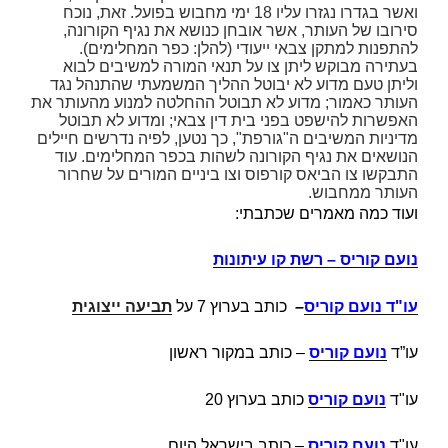
ואשר בגדרו נגזרו עליו 18 ימי מחבוש בפועל. זאת, נוכח
סירובו של העותר, אשר אובחן כנושא את נגיף הקורונה,
להתפנות למתקן צבאי ייעודי (להלן:
כפר
המחלימים
).
בעתירה מבוקש ליתן צו על תנאי המורה למשיבים לבוא
וליתן טעם מדוע לא יבוטל ההליך המשמעתי שהתנהל נגד
העותר כאמור; מדוע לא תבוטל ההחלטה למנוע מהעותר את
האפשרות להישפט בפני בית דין צבאי; ומדוע לא תבוטל
מדיניות המשיבים ה"גורפת", כך נטען, לפיה נדרשים חיילים
הנושאים את נגיף הקורונה לשהות בכפר המחלימים. עוד
התבקשו צו הביאס קורפוס וצו ביניים המורים על שחרור
העותר ממחבוש.
ועוד כמה מאמרים שכתבתי:
נועם קוריס – רשת קו עיתונות
עו"ד נועם קוריס
–
כותב בערוץ 7 על
תביעה ייצוגית
עו”ד
נועם קוריס
– כותב במקור ראשון
עו"ד
נועם קוריס
כותב בערוץ 20
עו"ד
נועם קוריס
– כותב בישראל היום