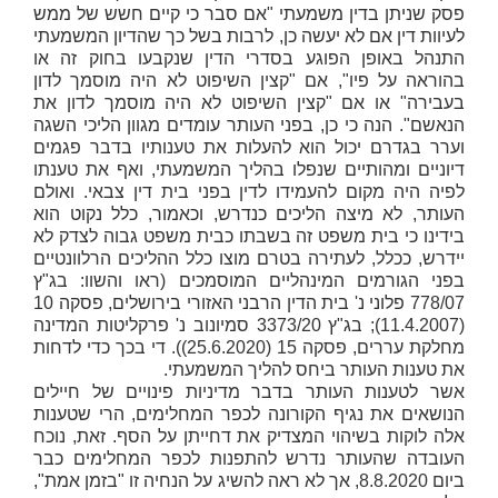
פסק שניתן בדין משמעתי "אם סבר כי קיים חשש של ממש
לעיוות דין אם לא יעשה כן, לרבות בשל כך שהדיון המשמעתי
התנהל באופן הפוגע בסדרי הדין שנקבעו בחוק זה או
בהוראה על פיו", אם "קצין השיפוט לא היה מוסמך לדון
בעבירה" או אם "קצין השיפוט לא היה מוסמך לדון את
הנאשם". הנה כי כן, בפני העותר עומדים מגוון הליכי השגה
וערר בגדרם יכול הוא להעלות את טענותיו בדבר פגמים
דיוניים ומהותיים שנפלו בהליך המשמעתי, ואף את טענתו
לפיה היה מקום להעמידו לדין בפני בית דין צבאי. ואולם
העותר, לא מיצה הליכים כנדרש, וכאמור, כלל נקוט הוא
בידינו כי בית משפט זה בשבתו כבית משפט גבוה לצדק לא
יידרש, ככלל, לעתירה בטרם מוצו כלל ההליכים הרלוונטיים
בפני הגורמים המינהליים המוסמכים (ראו והשוו: בג"ץ
778/07
פלוני נ' בית הדין הרבני האזורי בירושלים
, פסקה 10
(11.4.2007); בג"ץ 3373/20
סמיונוב נ' פרקליטות המדינה
מחלקת עררים
, פסקה 15 (25.6.2020)). די בכך כדי לדחות
את טענות העותר ביחס להליך המשמעתי.
אשר לטענות העותר בדבר מדיניות פינויים של חיילים
הנושאים את נגיף הקורונה לכפר המחלימים, הרי שטענות
אלה לוקות בשיהוי המצדיק את דחייתן על הסף. זאת, נוכח
העובדה שהעותר נדרש להתפנות לכפר המחלימים כבר
ביום 8.8.2020, אך לא ראה להשיג על הנחיה זו "בזמן אמת",