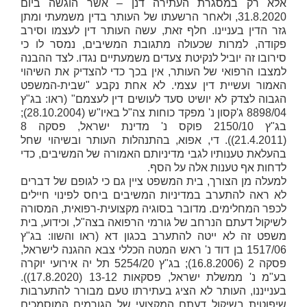
אלא רק במסגרת העתירה דנן – אשר הוגשה ביום
31.8.2020, ולאחר הרשעתו של העותר בדין משמעתי ומתן
גזר הדין בעניינו. חלף זאת, עשה העותר דין לעצמו וסירב
פקודה, למרות שכעולה מתגובת המשיבים, נמסר לו כי
סירובו זה יוביל לנקיטת צעדים משמעתיים נגדו. לצד ההבנה
למצבו הרפואי של העותר, אין בכך כדי להצדיק את השיהוי
האמור ועשיית דין עצמי. לא אחת נקבע "שבית-המשפט
הגבוה לצדק לא יושיט סעד לעושים דין לעצמם" (ראו: בג"ץ
8898/04
ג'קסון נ' מפקד כוחות צה"ל באיו"ש
(28.10.2004);
בג"ץ 2150/10
פוקס נ' מדינת ישראל
, פסקה 8
(21.4.2011)). די, אפוא, בהתנהלות העותר ובשיהוי שחל
בהעלאת טענותיו לגבי מדיניותם האמורה של המשיבים, כדי
לדחות אף טענות אלה על הסף.
למעלה מן הצורך, בית המשפט ציין גם כי לגופם של דברים
לא ראה להתערב במדיניות המשיבים ביחס לפינוי חיילים
לכפר המחלימים. מדובר בסוגיה מקצועית-רפואית, המסורה
לשיקול דעתם הנרחב של גורמי הרפואה בצה"ל, וכידוע, בית
משפט זה לא ייטה להתערב בכגון דא (ראו והשוו: בג"ץ
1517/06
בן דוד נ' ראש המטה הכללי צבא ההגנה לישראל
,
פסקה 2 (16.8.2006); בג"ץ 5254/20
תל יה אירועי יוקרה
בע"מ נ' ממשלת ישראל
, פסקאות 13-12 (17.8.2020)).
בענייננו, העותר לא הציג בעתירתו טעם מבורר להתערבות
שיפוטית בשיקול דעתם המקצועי של הגורמים המוסמכים