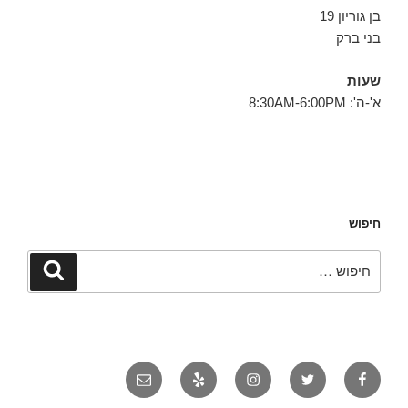
בן גוריון 19
בני ברק
שעות
א'-ה': 8:30AM-6:00PM
חיפוש
חפש:
חיפוש
פייסבוק
טוויטר
אינסטגרם
יאלפ
אימייל